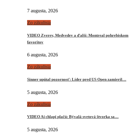
7 augusta, 2026
Zo zákulisia
VIDEO Zverev, Medvedev a ďalší: Montreal pohrebiskom
favoritov
6 augusta, 2026
Zo zákulisia
Sinner upútal pozornosť: Líder pred US Open zamieril…
5 augusta, 2026
Zo zákulisia
VIDEO Aj chlapi plačú: Bývalá svetová štvorka sa…
5 augusta, 2026