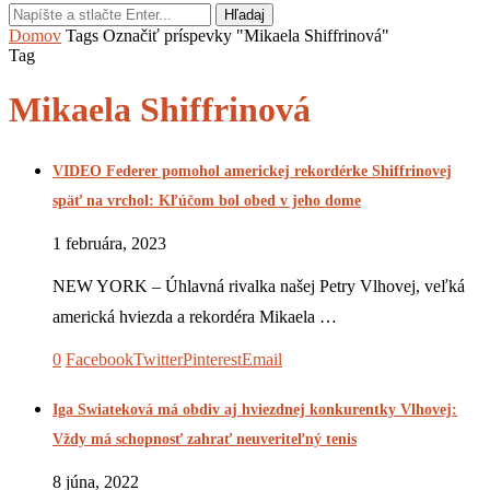
Hľadaj
Domov
Tags
Označiť príspevky "Mikaela Shiffrinová"
Tag
Mikaela Shiffrinová
VIDEO Federer pomohol americkej rekordérke Shiffrinovej
späť na vrchol: Kľúčom bol obed v jeho dome
1 februára, 2023
NEW YORK – Úhlavná rivalka našej Petry Vlhovej, veľká
americká hviezda a rekordéra Mikaela …
0
Facebook
Twitter
Pinterest
Email
Iga Swiateková má obdiv aj hviezdnej konkurentky Vlhovej:
Vždy má schopnosť zahrať neuveriteľný tenis
8 júna, 2022