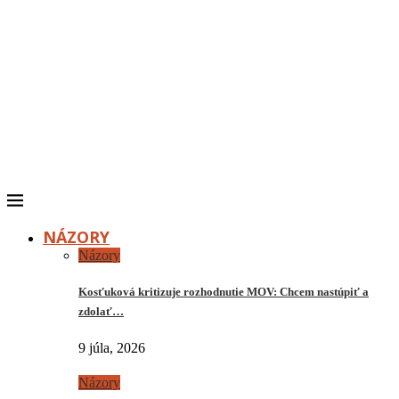
NÁZORY
Názory
Kosťuková kritizuje rozhodnutie MOV: Chcem nastúpiť a
zdolať…
9 júla, 2026
Názory