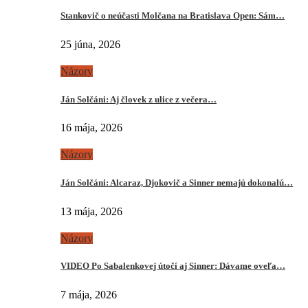
Stankovič o neúčasti Molčana na Bratislava Open: Sám…
25 júna, 2026
Názory
Ján Solčáni: Aj človek z ulice z večera…
16 mája, 2026
Názory
Ján Solčáni: Alcaraz, Djokovič a Sinner nemajú dokonalú…
13 mája, 2026
Názory
VIDEO Po Sabalenkovej útočí aj Sinner: Dávame oveľa…
7 mája, 2026