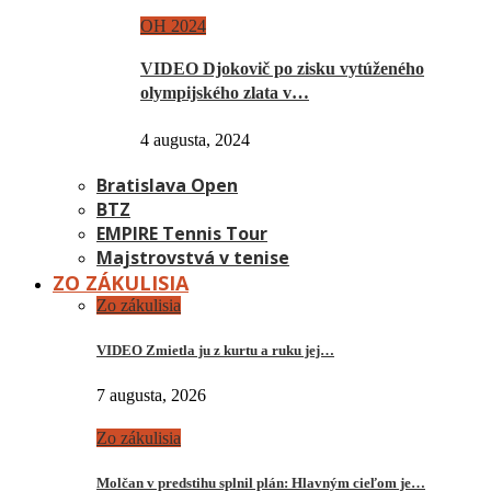
OH 2024
VIDEO Djokovič po zisku vytúženého
olympijského zlata v…
4 augusta, 2024
Bratislava Open
BTZ
EMPIRE Tennis Tour
Majstrovstvá v tenise
ZO ZÁKULISIA
Zo zákulisia
VIDEO Zmietla ju z kurtu a ruku jej…
7 augusta, 2026
Zo zákulisia
Molčan v predstihu splnil plán: Hlavným cieľom je…