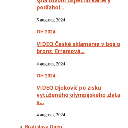
športovom úspechu kariéry
podľahol…
5 augusta, 2024
OH 2024
VIDEO České sklamanie v boji o
bronz, Erraniová…
4 augusta, 2024
OH 2024
VIDEO Djokovič po zisku
vytúženého olympijského zlata
v…
4 augusta, 2024
Bratislava Open