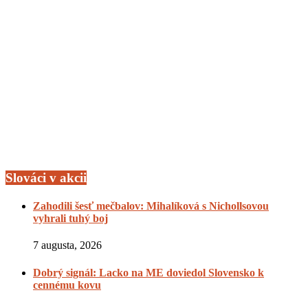
Slováci v akcii
Zahodili šesť mečbalov: Mihalíková s Nichollsovou
vyhrali tuhý boj
7 augusta, 2026
Dobrý signál: Lacko na ME doviedol Slovensko k
cennému kovu