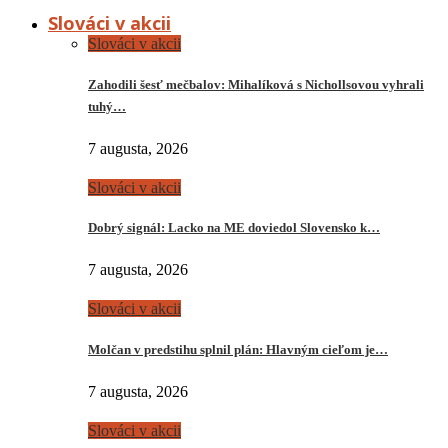
Slováci v akcii
Slováci v akcii
Zahodili šesť mečbalov: Mihalíková s Nichollsovou vyhrali
tuhý…
7 augusta, 2026
Slováci v akcii
Dobrý signál: Lacko na ME doviedol Slovensko k…
7 augusta, 2026
Slováci v akcii
Molčan v predstihu splnil plán: Hlavným cieľom je…
7 augusta, 2026
Slováci v akcii