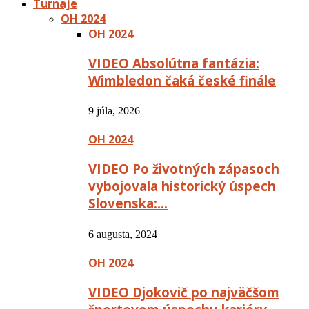
Turnaje
OH 2024
OH 2024
VIDEO Absolútna fantázia:
Wimbledon čaká české finále
9 júla, 2026
OH 2024
VIDEO Po životných zápasoch
vybojovala historický úspech
Slovenska:…
6 augusta, 2024
OH 2024
VIDEO Djokovič po najväčšom