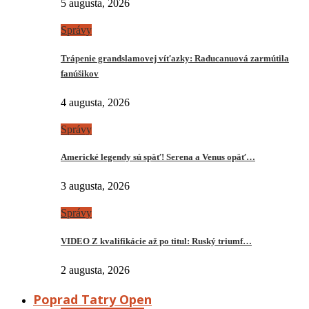
5 augusta, 2026
Správy
Trápenie grandslamovej víťazky: Raducanuová zarmútila
fanúšikov
4 augusta, 2026
Správy
Americké legendy sú späť! Serena a Venus opäť…
3 augusta, 2026
Správy
VIDEO Z kvalifikácie až po titul: Ruský triumf…
2 augusta, 2026
Poprad Tatry Open