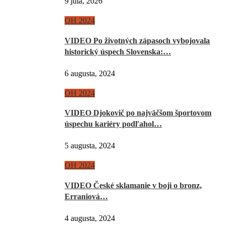
9 júla, 2026
OH 2024
VIDEO Po životných zápasoch vybojovala
historický úspech Slovenska:…
6 augusta, 2024
OH 2024
VIDEO Djokovič po najväčšom športovom
úspechu kariéry podľahol…
5 augusta, 2024
OH 2024
VIDEO České sklamanie v boji o bronz,
Erraniová…
4 augusta, 2024