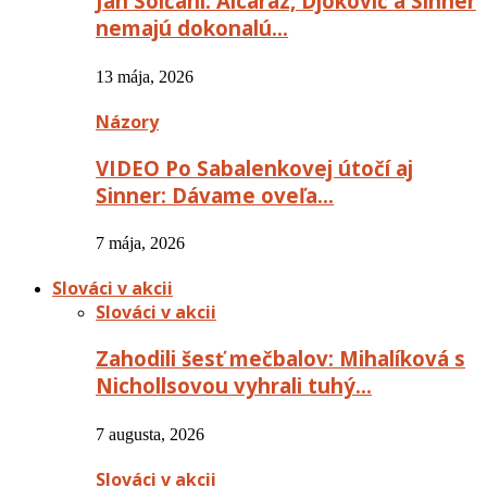
Ján Solčáni: Alcaraz, Djokovič a Sinner
nemajú dokonalú…
13 mája, 2026
Názory
VIDEO Po Sabalenkovej útočí aj
Sinner: Dávame oveľa…
7 mája, 2026
Slováci v akcii
Slováci v akcii
Zahodili šesť mečbalov: Mihalíková s
Nichollsovou vyhrali tuhý…
7 augusta, 2026
Slováci v akcii