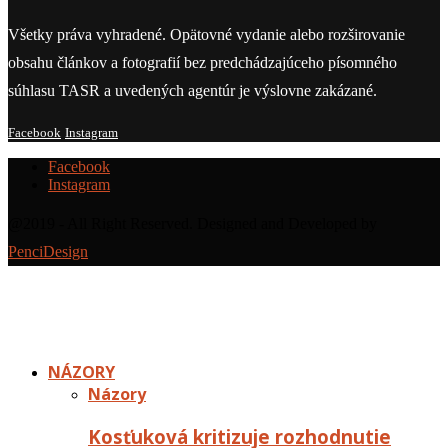
Všetky práva vyhradené. Opätovné vydanie alebo rozširovanie
obsahu článkov a fotografií bez predchádzajúceho písomného
súhlasu TASR a uvedených agentúr je výslovne zakázané.
Facebook
Instagram
Facebook
Instagram
@2019 - All Right Reserved. Designed and Developed by
PenciDesign
NÁZORY
Názory
Kosťuková kritizuje rozhodnutie