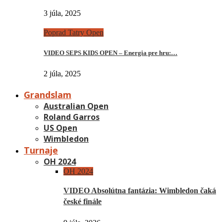
3 júla, 2025
Poprad Tatry Open
VIDEO SEPS KIDS OPEN – Energia pre hru:…
2 júla, 2025
Grandslam
Australian Open
Roland Garros
US Open
Wimbledon
Turnaje
OH 2024
OH 2024
VIDEO Absolútna fantázia: Wimbledon čaká
české finále