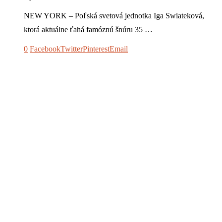
NEW YORK – Poľská svetová jednotka Iga Swiateková,
ktorá aktuálne ťahá famóznú šnúru 35 …
0
Facebook
Twitter
Pinterest
Email