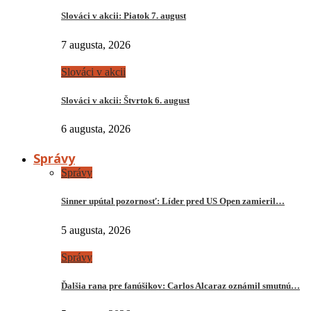
Slováci v akcii: Piatok 7. august
7 augusta, 2026
Slováci v akcii
Slováci v akcii: Štvrtok 6. august
6 augusta, 2026
Správy
Správy
Sinner upútal pozornosť: Líder pred US Open zamieril…
5 augusta, 2026
Správy
Ďalšia rana pre fanúšikov: Carlos Alcaraz oznámil smutnú…