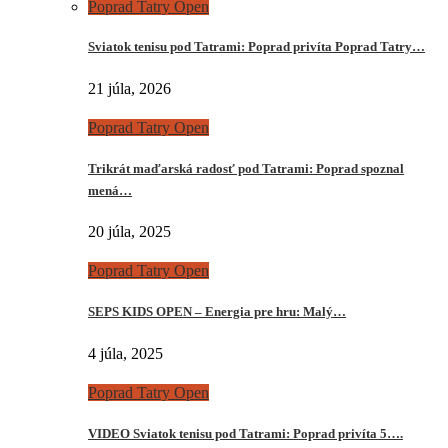
Poprad Tatry Open
Sviatok tenisu pod Tatrami: Poprad privíta Poprad Tatry…
21 júla, 2026
Poprad Tatry Open
Trikrát maďarská radosť pod Tatrami: Poprad spoznal
mená…
20 júla, 2025
Poprad Tatry Open
SEPS KIDS OPEN – Energia pre hru: Malý…
4 júla, 2025
Poprad Tatry Open
VIDEO Sviatok tenisu pod Tatrami: Poprad privíta 5….