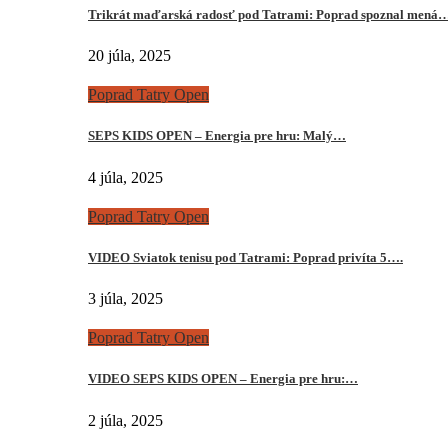
Trikrát maďarská radosť pod Tatrami: Poprad spoznal mená
20 júla, 2025
Poprad Tatry Open
SEPS KIDS OPEN – Energia pre hru: Malý…
4 júla, 2025
Poprad Tatry Open
VIDEO Sviatok tenisu pod Tatrami: Poprad privíta 5….
3 júla, 2025
Poprad Tatry Open
VIDEO SEPS KIDS OPEN – Energia pre hru:…
2 júla, 2025