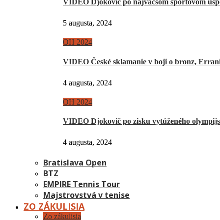
VIDEO Djokovič po najväčšom športovom úsp
5 augusta, 2024
OH 2024
VIDEO České sklamanie v boji o bronz, Erra
4 augusta, 2024
OH 2024
VIDEO Djokovič po zisku vytúženého olympij
4 augusta, 2024
Bratislava Open
BTZ
EMPIRE Tennis Tour
Majstrovstvá v tenise
ZO ZÁKULISIA
Zo zákulisia