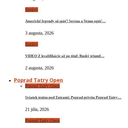
Správy
Americké legendy sú späť! Serena a Venus opäť…
3 augusta, 2026
Správy
VIDEO Z kvalifikácie až po titul: Ruský triumf…
2 augusta, 2026
Poprad Tatry Open
Poprad Tatry Open
Sviatok tenisu pod Tatrami: Poprad privíta Poprad Tatry…
21 júla, 2026
Poprad Tatry Open