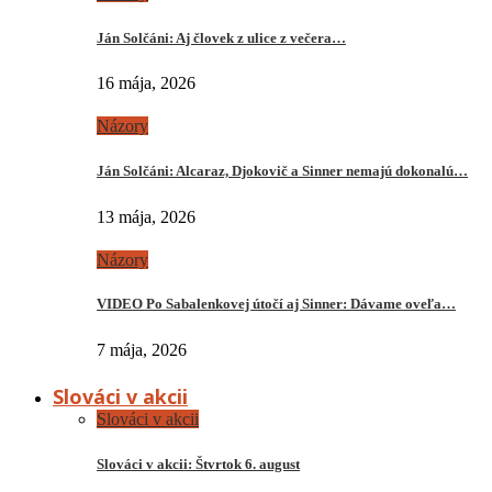
Ján Solčáni: Aj človek z ulice z večera…
16 mája, 2026
Názory
Ján Solčáni: Alcaraz, Djokovič a Sinner nemajú dokonalú…
13 mája, 2026
Názory
VIDEO Po Sabalenkovej útočí aj Sinner: Dávame oveľa…
7 mája, 2026
Slováci v akcii
Slováci v akcii
Slováci v akcii: Štvrtok 6. august