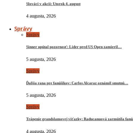
Slováci v akcii: Utorok 4. august
4 augusta, 2026
Správy
Správy
Sinner upútal pozornosť: Líder pred US Open zamieril…
5 augusta, 2026
Správy
Ďalšia rana pre fanúšikov: Carlos Alcaraz oznámil smutnú…
5 augusta, 2026
Správy
Trápenie grandslamovej víťazky: Raducanuová zarmútila fanú
4 augusta, 2026