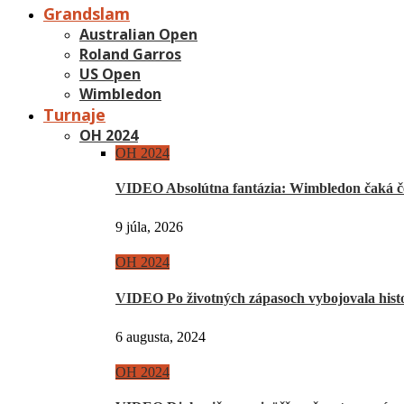
Grandslam
Australian Open
Roland Garros
US Open
Wimbledon
Turnaje
OH 2024
OH 2024
VIDEO Absolútna fantázia: Wimbledon čaká če
9 júla, 2026
OH 2024
VIDEO Po životných zápasoch vybojovala hist
6 augusta, 2024
OH 2024