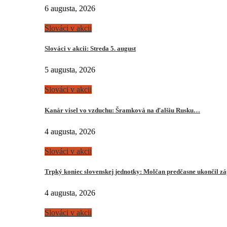
6 augusta, 2026
Slováci v akcii
Slováci v akcii: Streda 5. august
5 augusta, 2026
Slováci v akcii
Kanár visel vo vzduchu: Šramková na ďalšiu Rusku…
4 augusta, 2026
Slováci v akcii
Trpký koniec slovenskej jednotky: Molčan predčasne ukončil z
4 augusta, 2026
Slováci v akcii