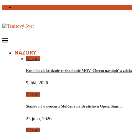
NÁZORY
Názory
Kosťuková kritizuje rozhodnutie MOV: Chcem nastúpiť a zdo
9 júla, 2026
Názory
Stankovič o neúčasti Molčana na Bratislava Open: Sám…
25 júna, 2026
Názory