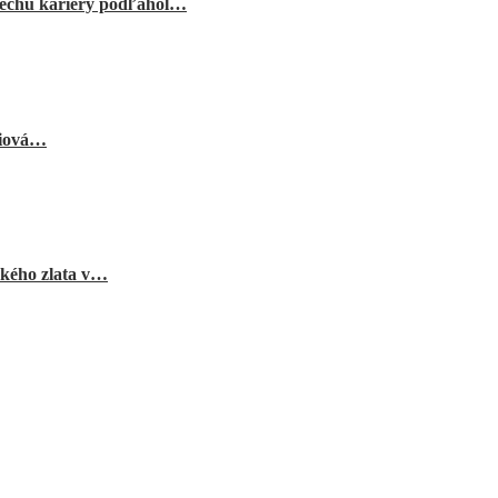
echu kariéry podľahol…
niová…
ského zlata v…