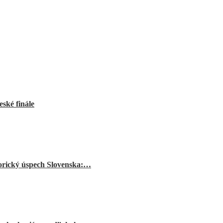
ské finále
orický úspech Slovenska:…