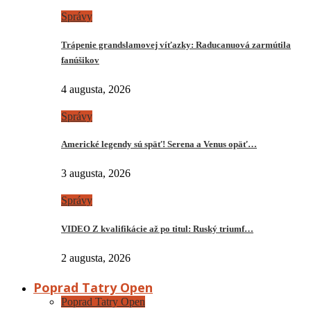
Správy
Trápenie grandslamovej víťazky: Raducanuová zarmútila
fanúšikov
4 augusta, 2026
Správy
Americké legendy sú späť! Serena a Venus opäť…
3 augusta, 2026
Správy
VIDEO Z kvalifikácie až po titul: Ruský triumf…
2 augusta, 2026
Poprad Tatry Open
Poprad Tatry Open