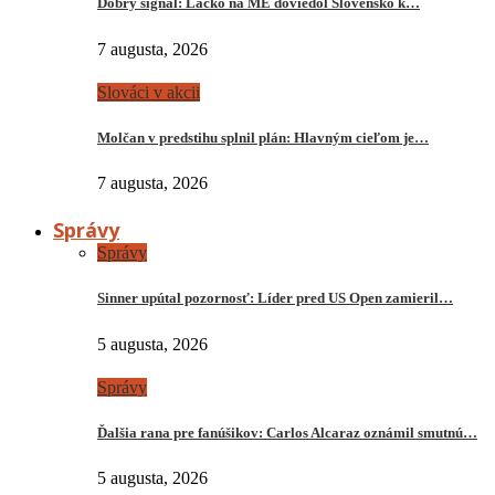
Dobrý signál: Lacko na ME doviedol Slovensko k…
7 augusta, 2026
Slováci v akcii
Molčan v predstihu splnil plán: Hlavným cieľom je…
7 augusta, 2026
Správy
Správy
Sinner upútal pozornosť: Líder pred US Open zamieril…
5 augusta, 2026
Správy
Ďalšia rana pre fanúšikov: Carlos Alcaraz oznámil smutnú…
5 augusta, 2026