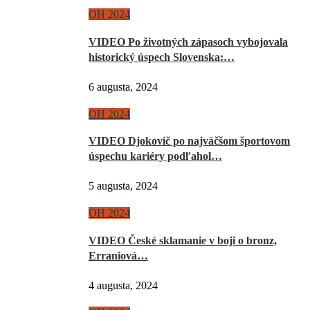
OH 2024
VIDEO Po životných zápasoch vybojovala
historický úspech Slovenska:…
6 augusta, 2024
OH 2024
VIDEO Djokovič po najväčšom športovom
úspechu kariéry podľahol…
5 augusta, 2024
OH 2024
VIDEO České sklamanie v boji o bronz,
Erraniová…
4 augusta, 2024