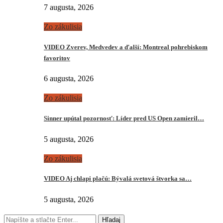
7 augusta, 2026
Zo zákulisia
VIDEO Zverev, Medvedev a ďalší: Montreal pohrebiskom
favoritov
6 augusta, 2026
Zo zákulisia
Sinner upútal pozornosť: Líder pred US Open zamieril…
5 augusta, 2026
Zo zákulisia
VIDEO Aj chlapi plačú: Bývalá svetová štvorka sa…
5 augusta, 2026
Hľadaj