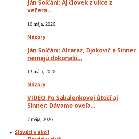
Ján Solčáni: Aj človek z ulice z
večera…
16 mája, 2026
Názory
Ján Solčáni: Alcaraz, Djokovič a Sinner
nemajú dokonalú…
13 mája, 2026
Názory
VIDEO Po Sabalenkovej útočí aj
Sinner: Dávame oveľa…
7 mája, 2026
Slováci v akcii
Slováci v akcii