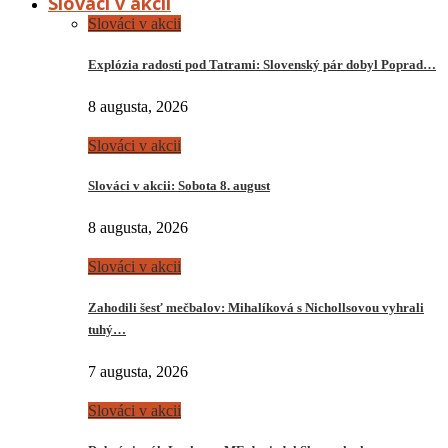
Slováci v akcii
Slováci v akcii
Explózia radosti pod Tatrami: Slovenský pár dobyl Poprad…
8 augusta, 2026
Slováci v akcii
Slováci v akcii: Sobota 8. august
8 augusta, 2026
Slováci v akcii
Zahodili šesť mečbalov: Mihalíková s Nichollsovou vyhrali
tuhý…
7 augusta, 2026
Slováci v akcii