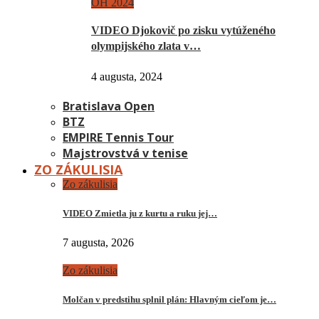
OH 2024
VIDEO Djokovič po zisku vytúženého
olympijského zlata v…
4 augusta, 2024
Bratislava Open
BTZ
EMPIRE Tennis Tour
Majstrovstvá v tenise
ZO ZÁKULISIA
Zo zákulisia
VIDEO Zmietla ju z kurtu a ruku jej…
7 augusta, 2026
Zo zákulisia
Molčan v predstihu splnil plán: Hlavným cieľom je…