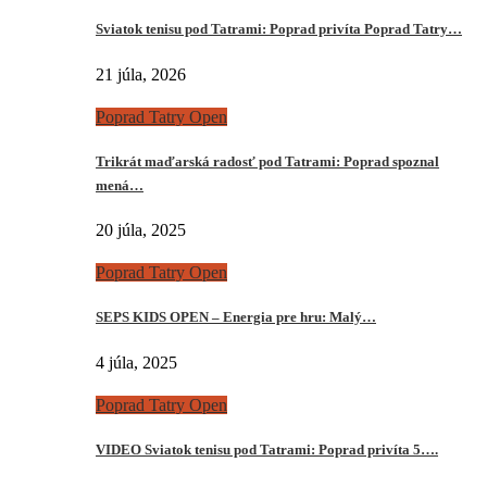
Sviatok tenisu pod Tatrami: Poprad privíta Poprad Tatry…
21 júla, 2026
Poprad Tatry Open
Trikrát maďarská radosť pod Tatrami: Poprad spoznal
mená…
20 júla, 2025
Poprad Tatry Open
SEPS KIDS OPEN – Energia pre hru: Malý…
4 júla, 2025
Poprad Tatry Open
VIDEO Sviatok tenisu pod Tatrami: Poprad privíta 5….