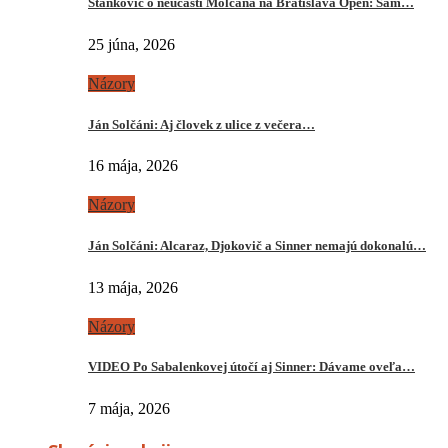
Stankovič o neúčasti Molčana na Bratislava Open: Sám…
25 júna, 2026
Názory
Ján Solčáni: Aj človek z ulice z večera…
16 mája, 2026
Názory
Ján Solčáni: Alcaraz, Djokovič a Sinner nemajú dokonalú…
13 mája, 2026
Názory
VIDEO Po Sabalenkovej útočí aj Sinner: Dávame oveľa…
7 mája, 2026