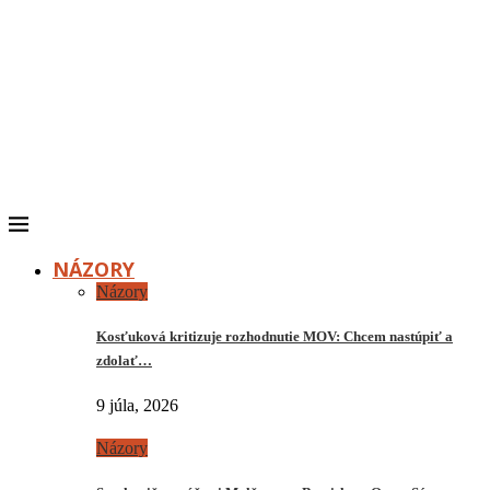
NÁZORY
Názory
Kosťuková kritizuje rozhodnutie MOV: Chcem nastúpiť a
zdolať…
9 júla, 2026
Názory