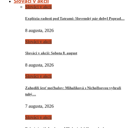
Slováci v akcii
Slováci v akcii
Explózia radosti pod Tatrami: Slovenský pár dobyl Poprad…
8 augusta, 2026
Slováci v akcii
Slováci v akcii: Sobota 8. august
8 augusta, 2026
Slováci v akcii
Zahodili šesť mečbalov: Mihalíková s Nichollsovou vyhrali
tuhý…
7 augusta, 2026
Slováci v akcii