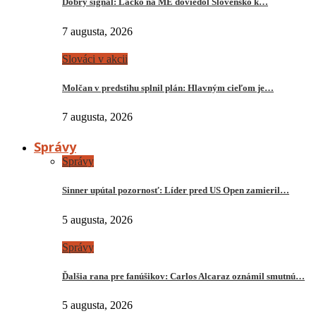
Dobrý signál: Lacko na ME doviedol Slovensko k…
7 augusta, 2026
Slováci v akcii
Molčan v predstihu splnil plán: Hlavným cieľom je…
7 augusta, 2026
Správy
Správy
Sinner upútal pozornosť: Líder pred US Open zamieril…
5 augusta, 2026
Správy
Ďalšia rana pre fanúšikov: Carlos Alcaraz oznámil smutnú…
5 augusta, 2026