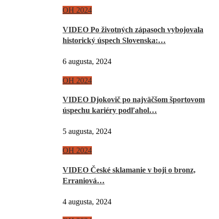
OH 2024
VIDEO Po životných zápasoch vybojovala
historický úspech Slovenska:…
6 augusta, 2024
OH 2024
VIDEO Djokovič po najväčšom športovom
úspechu kariéry podľahol…
5 augusta, 2024
OH 2024
VIDEO České sklamanie v boji o bronz,
Erraniová…
4 augusta, 2024