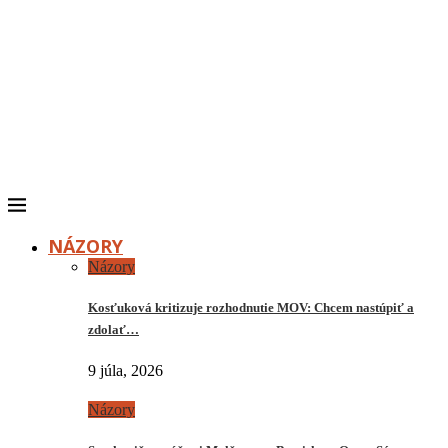
NÁZORY
Názory
Kosťuková kritizuje rozhodnutie MOV: Chcem nastúpiť a
zdolať…
9 júla, 2026
Názory