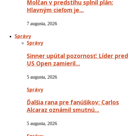
Molčan v predstihu splnil plán:
Hlavným cieľom je…
7 augusta, 2026
Správy
Správy
Sinner upútal pozornosť: Líder pred
US Open zamieril…
5 augusta, 2026
Správy
Ďalšia rana pre fanúšikov: Carlos
Alcaraz oznámil smutnú…
5 augusta, 2026
Správy