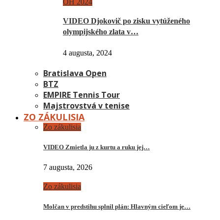
OH 2024
VIDEO Djokovič po zisku vytúženého
olympijského zlata v…
4 augusta, 2024
Bratislava Open
BTZ
EMPIRE Tennis Tour
Majstrovstvá v tenise
ZO ZÁKULISIA
Zo zákulisia
VIDEO Zmietla ju z kurtu a ruku jej…
7 augusta, 2026
Zo zákulisia
Molčan v predstihu splnil plán: Hlavným cieľom je…