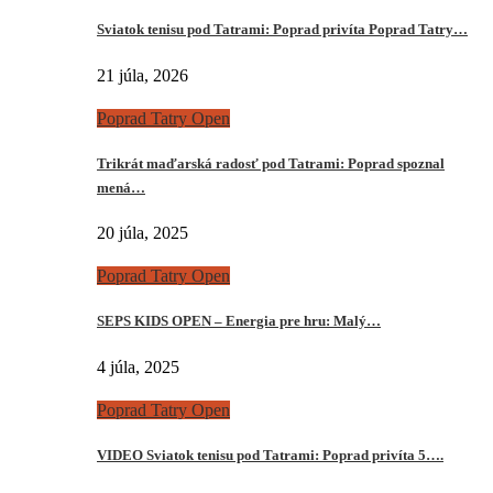
Sviatok tenisu pod Tatrami: Poprad privíta Poprad Tatry…
21 júla, 2026
Poprad Tatry Open
Trikrát maďarská radosť pod Tatrami: Poprad spoznal
mená…
20 júla, 2025
Poprad Tatry Open
SEPS KIDS OPEN – Energia pre hru: Malý…
4 júla, 2025
Poprad Tatry Open
VIDEO Sviatok tenisu pod Tatrami: Poprad privíta 5….