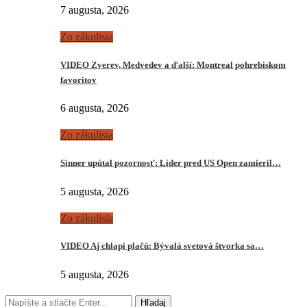
7 augusta, 2026
Zo zákulisia
VIDEO Zverev, Medvedev a ďalší: Montreal pohrebiskom
favoritov
6 augusta, 2026
Zo zákulisia
Sinner upútal pozornosť: Líder pred US Open zamieril…
5 augusta, 2026
Zo zákulisia
VIDEO Aj chlapi plačú: Bývalá svetová štvorka sa…
5 augusta, 2026
Hľadaj