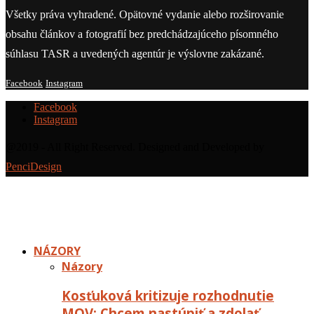
Všetky práva vyhradené. Opätovné vydanie alebo rozširovanie
obsahu článkov a fotografií bez predchádzajúceho písomného
súhlasu TASR a uvedených agentúr je výslovne zakázané.
Facebook
Instagram
Facebook
Instagram
@2019 - All Right Reserved. Designed and Developed by
PenciDesign
NÁZORY
Názory
Kosťuková kritizuje rozhodnutie
MOV: Chcem nastúpiť a zdolať…