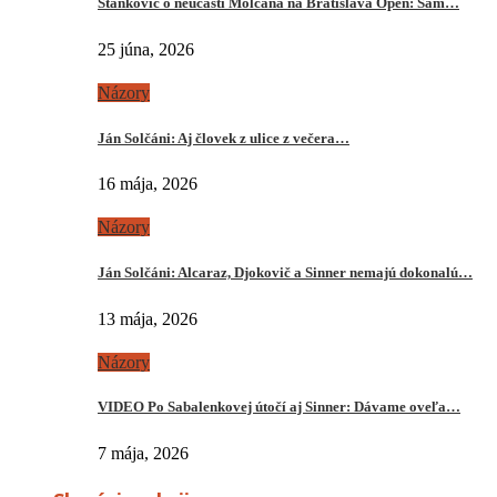
Stankovič o neúčasti Molčana na Bratislava Open: Sám…
25 júna, 2026
Názory
Ján Solčáni: Aj človek z ulice z večera…
16 mája, 2026
Názory
Ján Solčáni: Alcaraz, Djokovič a Sinner nemajú dokonalú…
13 mája, 2026
Názory
VIDEO Po Sabalenkovej útočí aj Sinner: Dávame oveľa…
7 mája, 2026