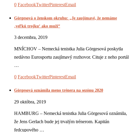
0
Facebook
Twitter
Pinterest
Email
Görgesová o ženskom okruhu: „Je zaujímavé, že nemáme
‚veľkú trojku‘ ako muži“
3 decembra, 2019
MNÍCHOV – Nemecká tenistka Julia Görgesová poskytla
nedávno Eurosportu zaujímavý rozhovor. Cituje z neho portál
…
0
Facebook
Twitter
Pinterest
Email
Görgesová oznámila meno trénera na sezónu 2020
29 októbra, 2019
HAMBURG – Nemecká tenistka Julia Görgesová oznámila,
že Jens Gerlach bude jej trvalým trénerom. Kapitán
fedcupového …