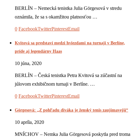
BERLÍN – Nemecká tenistka Julia Görgesová v stredu
oznámila, že sa s okamžitou platnosťou …
0
Facebook
Twitter
Pinterest
Email
Kvitová sa predstaví medzi hviezdami na turnaji v Berlíne,
príde aj legendárny Haas
10 júna, 2020
BERLÍN – Česká tenistka Petra Kvitová sa zúčastní na
júlovom exhibičnom turnaji v Berlíne. …
0
Facebook
Twitter
Pinterest
Email
Görgesová: „Z pohľadu diváka je ženský tenis zaujímavejší“
10 apríla, 2020
MNÍCHOV – Nemka Julia Görgesová poskytla pred troma