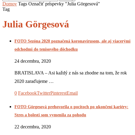
Domov
Tags
Označiť príspevky "Julia Görgesová"
Tag
Julia Görgesová
FOTO Sezóna 2020 poznačená koronavírusom, ale aj viacerými
odchodmi do tenisového dôchodku
24 decembra, 2020
BRATISLAVA – Asi každý z nás sa zhodne na tom, že rok
2020 zaraďujeme …
0
Facebook
Twitter
Pinterest
Email
FOTO Görgesová prehovorila o pocitoch po ukončení kariéry:
Stres a bolesti som vymenila za pohodu
22 decembra, 2020