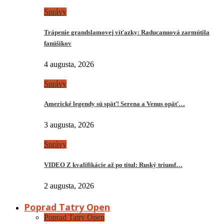
Správy
Trápenie grandslamovej víťazky: Raducanuová zarmútila
fanúšikov
4 augusta, 2026
Správy
Americké legendy sú späť! Serena a Venus opäť…
3 augusta, 2026
Správy
VIDEO Z kvalifikácie až po titul: Ruský triumf…
2 augusta, 2026
Poprad Tatry Open
Poprad Tatry Open