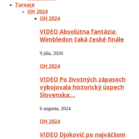
Turnaje
OH 2024
OH 2024
VIDEO Absolútna fantázia:
Wimbledon čaká české finále
9 júla, 2026
OH 2024
VIDEO Po životných zápasoch
vybojovala historický úspech
Slovenska:…
6 augusta, 2024
OH 2024
VIDEO Djokovič po najväčšom