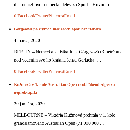
dňami rozhovor nemeckej televízii Sport1. Hovorila …
0
Facebook
Twitter
Pinterest
Email
Görgesová po štyroch mesiacoch opäť bez trénera
4 marca, 2020
BERLÍN – Nemecká tenistka Julia Görgesová už netrénuje
pod vedením svojho krajana Jensa Gerlacha. …
0
Facebook
Twitter
Pinterest
Email
Kužmová v 1. kole Australian Open neobľúbenú súperku
neprekvapila
20 januára, 2020
MELBOURNE – Viktória Kužmová prehrala v 1. kole
grandslamového Australian Open (71 000 000 …