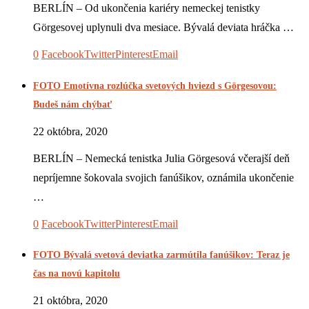
BERLÍN – Od ukončenia kariéry nemeckej tenistky
Görgesovej uplynuli dva mesiace. Bývalá deviata hráčka …
0
Facebook
Twitter
Pinterest
Email
FOTO Emotívna rozlúčka svetových hviezd s Görgesovou:
Budeš nám chýbať
22 októbra, 2020
BERLÍN – Nemecká tenistka Julia Görgesová včerajší deň
nepríjemne šokovala svojich fanúšikov, oznámila ukončenie
…
0
Facebook
Twitter
Pinterest
Email
FOTO Bývalá svetová deviatka zarmútila fanúšikov: Teraz je
čas na novú kapitolu
21 októbra, 2020