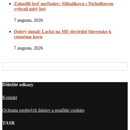
Zahodili šesť mečbalov: Mihalíková s Nichollsovou
vyhrali tuhý boj
7 augusta, 2026
Dobrý signál: Lacko na ME doviedol Slovensko k
cennému kovu
7 augusta, 2026
Dôležité odkazy
Kontakt
Ochrana osobných údajov a použitie cookies
TASR