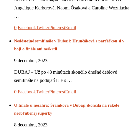
Angelique Kerberová, Naomi Ósaková a Caroline Wozniacka
…
0
Facebook
Twitter
Pinterest
Email
Nedôstojné semifinále v Dubaji: Hrunčáková s parťáčkou si v
boji o finále ani neškrtli
9 decembra, 2023
DUBAJ – Už po 48 minútach skončilo dnešné deblové
semifinále na podujatí ITF s …
0
Facebook
Twitter
Pinterest
Email
O finále si nezahrá: Šramková v Dubaji skončila na rakete
neobľúbenej súperky
8 decembra, 2023