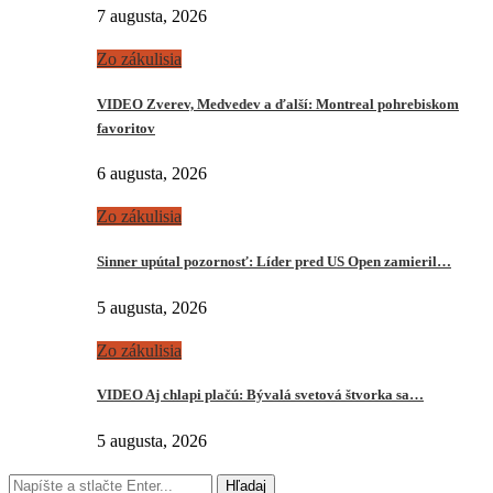
7 augusta, 2026
Zo zákulisia
VIDEO Zverev, Medvedev a ďalší: Montreal pohrebiskom
favoritov
6 augusta, 2026
Zo zákulisia
Sinner upútal pozornosť: Líder pred US Open zamieril…
5 augusta, 2026
Zo zákulisia
VIDEO Aj chlapi plačú: Bývalá svetová štvorka sa…
5 augusta, 2026
Hľadaj