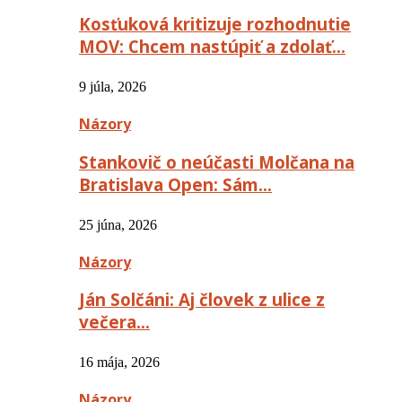
Kosťuková kritizuje rozhodnutie
MOV: Chcem nastúpiť a zdolať…
9 júla, 2026
Názory
Stankovič o neúčasti Molčana na
Bratislava Open: Sám…
25 júna, 2026
Názory
Ján Solčáni: Aj človek z ulice z
večera…
16 mája, 2026
Názory