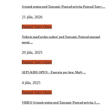
Sviatok tenisu pod Tatrami: Poprad privíta Poprad Tatry…
21 júla, 2026
Poprad Tatry Open
Trikrát maďarská radosť pod Tatrami: Poprad spoznal
mená…
20 júla, 2025
Poprad Tatry Open
SEPS KIDS OPEN – Energia pre hru: Malý…
4 júla, 2025
Poprad Tatry Open
VIDEO Sviatok tenisu pod Tatrami: Poprad privíta 5….