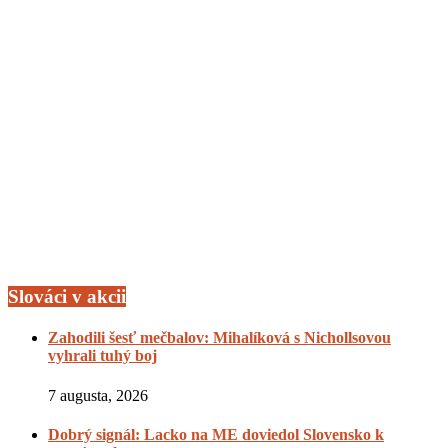
Slováci v akcii
Zahodili šesť mečbalov: Mihalíková s Nichollsovou
vyhrali tuhý boj
7 augusta, 2026
Dobrý signál: Lacko na ME doviedol Slovensko k