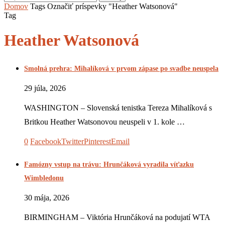
Domov
Tags
Označiť príspevky "Heather Watsonová"
Tag
Heather Watsonová
Smolná prehra: Mihalíková v prvom zápase po svadbe neuspela
29 júla, 2026
WASHINGTON – Slovenská tenistka Tereza Mihalíková s
Britkou Heather Watsonovou neuspeli v 1. kole …
0
Facebook
Twitter
Pinterest
Email
Famózny vstup na trávu: Hrunčáková vyradila víťazku
Wimbledonu
30 mája, 2026
BIRMINGHAM – Viktória Hrunčáková na podujatí WTA