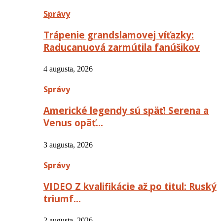
Správy
Trápenie grandslamovej víťazky:
Raducanuová zarmútila fanúšikov
4 augusta, 2026
Správy
Americké legendy sú späť! Serena a
Venus opäť…
3 augusta, 2026
Správy
VIDEO Z kvalifikácie až po titul: Ruský
triumf…
2 augusta, 2026