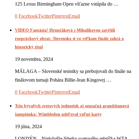
125 Lexus Birmingham Open víťazne vstúpila do …
0
Facebook
Twitter
Pinterest
Email
VIDEO Fantázia! Hrunčáková s Mihalíkovou zavŕšili
rozprávkový obrat: Slovensko si vo veľkom finále zahrá o
historický titul
19 novembra, 2024
MÁLAGA – Slovenské tenistky sa prebojovali do finále na
finálovom turnaji Pohára Billie-Jean Kingovej …
0
Facebook
Twitter
Pinterest
Email
Trio bývalých svetových jednotiek aj senzačná grandslamová
šampiónka: Wimbledon udeľoval voľné karty
19 júna, 2024
LONDÝN – Niekdajšie líderky svetového rebríčka WTA