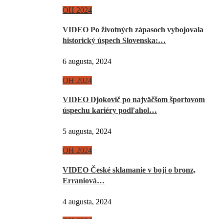
OH 2024
VIDEO Po životných zápasoch vybojovala
historický úspech Slovenska:…
6 augusta, 2024
OH 2024
VIDEO Djokovič po najväčšom športovom
úspechu kariéry podľahol…
5 augusta, 2024
OH 2024
VIDEO České sklamanie v boji o bronz,
Erraniová…
4 augusta, 2024