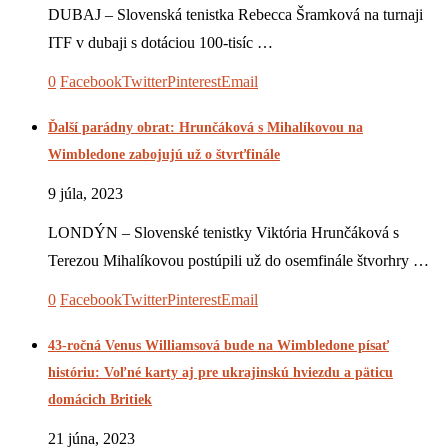
DUBAJ – Slovenská tenistka Rebecca Šramková na turnaji
ITF v dubaji s dotáciou 100-tisíc …
0
Facebook
Twitter
Pinterest
Email
Ďalší parádny obrat: Hrunčáková s Mihalíkovou na
Wimbledone zabojujú už o štvrťfinále
9 júla, 2023
LONDÝN – Slovenské tenistky Viktória Hrunčáková s
Terezou Mihalíkovou postúpili už do osemfinále štvorhry …
0
Facebook
Twitter
Pinterest
Email
43-ročná Venus Williamsová bude na Wimbledone písať
históriu: Voľné karty aj pre ukrajinskú hviezdu a päticu
domácich Britiek
21 júna, 2023