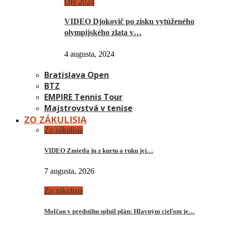
OH 2024
VIDEO Djokovič po zisku vytúženého
olympijského zlata v…
4 augusta, 2024
Bratislava Open
BTZ
EMPIRE Tennis Tour
Majstrovstvá v tenise
ZO ZÁKULISIA
Zo zákulisia
VIDEO Zmietla ju z kurtu a ruku jej…
7 augusta, 2026
Zo zákulisia
Molčan v predstihu splnil plán: Hlavným cieľom je…