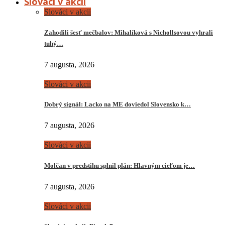
Slováci v akcii
Slováci v akcii
Zahodili šesť mečbalov: Mihalíková s Nichollsovou vyhrali
tuhý…
7 augusta, 2026
Slováci v akcii
Dobrý signál: Lacko na ME doviedol Slovensko k…
7 augusta, 2026
Slováci v akcii
Molčan v predstihu splnil plán: Hlavným cieľom je…
7 augusta, 2026
Slováci v akcii