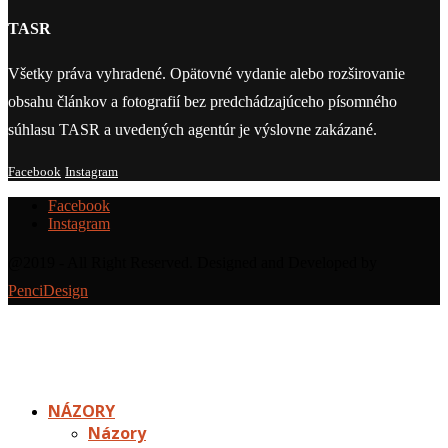
TASR
Všetky práva vyhradené. Opätovné vydanie alebo rozširovanie
obsahu článkov a fotografií bez predchádzajúceho písomného
súhlasu TASR a uvedených agentúr je výslovne zakázané.
Facebook
Instagram
Facebook
Instagram
@2019 - All Right Reserved. Designed and Developed by
PenciDesign
NÁZORY
Názory