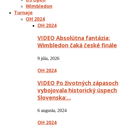
Wimbledon
Turnaje
OH 2024
OH 2024
VIDEO Absolútna fantázia:
Wimbledon čaká české finále
9 júla, 2026
OH 2024
VIDEO Po životných zápasoch
vybojovala historický úspech
Slovenska:…
6 augusta, 2024
OH 2024