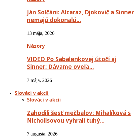
Ján Solčáni: Alcaraz, Djokovič a Sinner
nemajú dokonalú…
13 mája, 2026
Názory
VIDEO Po Sabalenkovej útočí aj
Sinner: Dávame oveľa…
7 mája, 2026
Slováci v akcii
Slováci v akcii
Zahodili šesť mečbalov: Mihalíková s
Nichollsovou vyhrali tuhý…
7 augusta, 2026