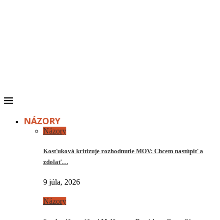
NÁZORY
Názory
Kosťuková kritizuje rozhodnutie MOV: Chcem nastúpiť a
zdolať…
9 júla, 2026
Názory