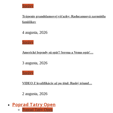
Správy
Trápenie grandslamovej víťazky: Raducanuová zarmútila
fanúšikov
4 augusta, 2026
Správy
Americké legendy sú späť! Serena a Venus opäť…
3 augusta, 2026
Správy
VIDEO Z kvalifikácie až po titul: Ruský triumf…
2 augusta, 2026
Poprad Tatry Open
Poprad Tatry Open