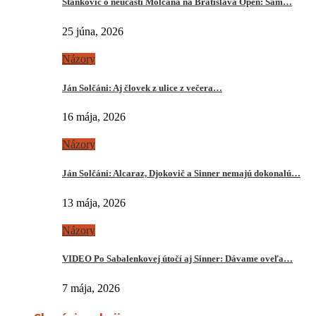
Stankovič o neúčasti Molčana na Bratislava Open: Sám…
25 júna, 2026
Názory
Ján Solčáni: Aj človek z ulice z večera…
16 mája, 2026
Názory
Ján Solčáni: Alcaraz, Djokovič a Sinner nemajú dokonalú…
13 mája, 2026
Názory
VIDEO Po Sabalenkovej útočí aj Sinner: Dávame oveľa…
7 mája, 2026