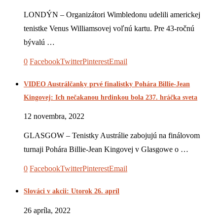
LONDÝN – Organizátori Wimbledonu udelili americkej
tenistke Venus Williamsovej voľnú kartu. Pre 43-ročnú
bývalú …
0
Facebook
Twitter
Pinterest
Email
VIDEO Austrálčanky prvé finalistky Pohára Billie-Jean
Kingovej: Ich nečakanou hrdinkou bola 237. hráčka sveta
12 novembra, 2022
GLASGOW – Tenistky Austrálie zabojujú na finálovom
turnaji Pohára Billie-Jean Kingovej v Glasgowe o …
0
Facebook
Twitter
Pinterest
Email
Slováci v akcii: Utorok 26. apríl
26 apríla, 2022