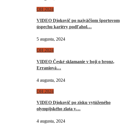
OH 2024
VIDEO Djokovič po najväčšom športovom
úspechu kariéry podľahol…
5 augusta, 2024
OH 2024
VIDEO České sklamanie v boji o bronz,
Erraniová…
4 augusta, 2024
OH 2024
VIDEO Djokovič po zisku vytúženého
olympijského zlata v…
4 augusta, 2024