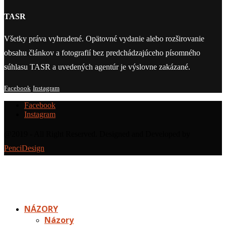
TASR
Všetky práva vyhradené. Opätovné vydanie alebo rozširovanie
obsahu článkov a fotografií bez predchádzajúceho písomného
súhlasu TASR a uvedených agentúr je výslovne zakázané.
Facebook
Instagram
Facebook
Instagram
@2019 - All Right Reserved. Designed and Developed by
PenciDesign
NÁZORY
Názory