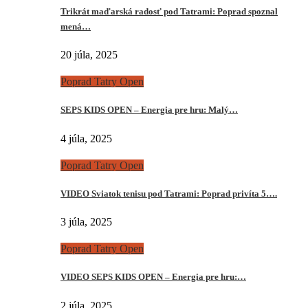
Trikrát maďarská radosť pod Tatrami: Poprad spoznal
mená…
20 júla, 2025
Poprad Tatry Open
SEPS KIDS OPEN – Energia pre hru: Malý…
4 júla, 2025
Poprad Tatry Open
VIDEO Sviatok tenisu pod Tatrami: Poprad privíta 5….
3 júla, 2025
Poprad Tatry Open
VIDEO SEPS KIDS OPEN – Energia pre hru:…
2 júla, 2025