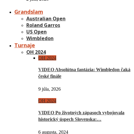
Grandslam
Australian Open
Roland Garros
US Open
Wimbledon
Turnaje
OH 2024
OH 2024
VIDEO Absolútna fantázia: Wimbledon čaká
české finále
9 júla, 2026
OH 2024
VIDEO Po životných zápasoch vybojovala
historický úspech Slovenska:…
6 augusta, 2024