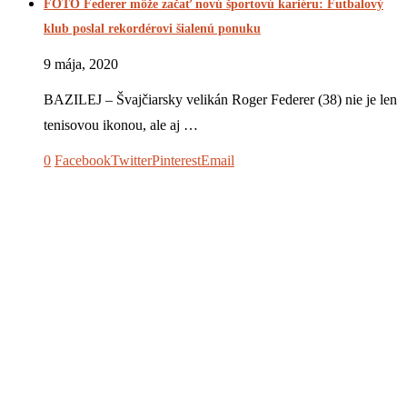
FOTO Federer môže začať novú športovú kariéru: Futbalový
klub poslal rekordérovi šialenú ponuku
9 mája, 2020
BAZILEJ – Švajčiarsky velikán Roger Federer (38) nie je len
tenisovou ikonou, ale aj …
0
Facebook
Twitter
Pinterest
Email