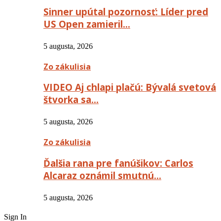
Sinner upútal pozornosť: Líder pred
US Open zamieril…
5 augusta, 2026
Zo zákulisia
VIDEO Aj chlapi plačú: Bývalá svetová
štvorka sa…
5 augusta, 2026
Zo zákulisia
Ďalšia rana pre fanúšikov: Carlos
Alcaraz oznámil smutnú…
5 augusta, 2026
Sign In