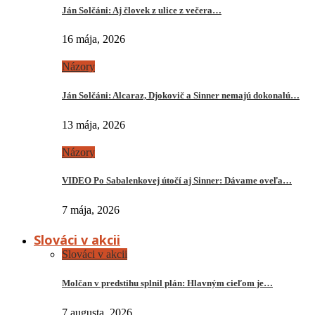
Ján Solčáni: Aj človek z ulice z večera…
16 mája, 2026
Názory
Ján Solčáni: Alcaraz, Djokovič a Sinner nemajú dokonalú…
13 mája, 2026
Názory
VIDEO Po Sabalenkovej útočí aj Sinner: Dávame oveľa…
7 mája, 2026
Slováci v akcii
Slováci v akcii
Molčan v predstihu splnil plán: Hlavným cieľom je…
7 augusta, 2026