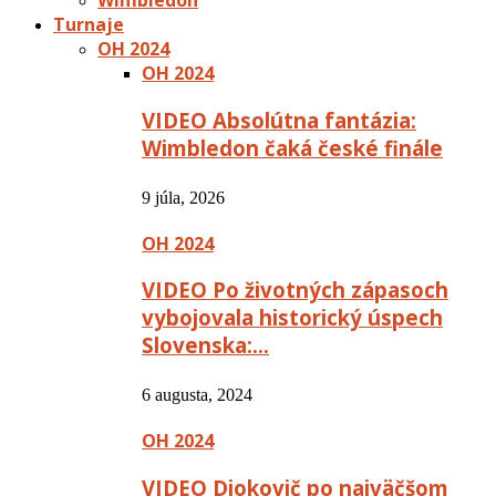
Wimbledon
Turnaje
OH 2024
OH 2024
VIDEO Absolútna fantázia:
Wimbledon čaká české finále
9 júla, 2026
OH 2024
VIDEO Po životných zápasoch
vybojovala historický úspech
Slovenska:…
6 augusta, 2024
OH 2024
VIDEO Djokovič po najväčšom