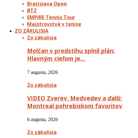
Bratislava Open
BTZ
EMPIRE Tennis Tour
Majstrovstvá v tenise
ZO ZÁKULISIA
Zo zákulisia
Molčan v predstihu splnil plán:
Hlavným cieľom je…
7 augusta, 2026
Zo zákulisia
VIDEO Zverev, Medvedev a ďalší:
Montreal pohrebiskom favoritov
6 augusta, 2026
Zo zákulisia