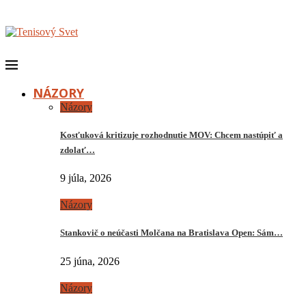
NÁZORY
Názory
Kosťuková kritizuje rozhodnutie MOV: Chcem nastúpiť a
zdolať…
9 júla, 2026
Názory
Stankovič o neúčasti Molčana na Bratislava Open: Sám…
25 júna, 2026
Názory