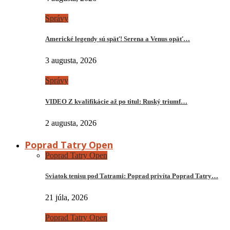
Správy
Americké legendy sú späť! Serena a Venus opäť…
3 augusta, 2026
Správy
VIDEO Z kvalifikácie až po titul: Ruský triumf…
2 augusta, 2026
Poprad Tatry Open
Poprad Tatry Open
Sviatok tenisu pod Tatrami: Poprad privíta Poprad Tatry…
21 júla, 2026
Poprad Tatry Open