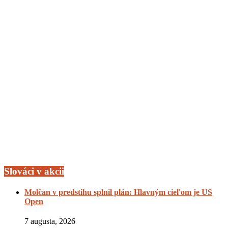
Slováci v akcii
Molčan v predstihu splnil plán: Hlavným cieľom je US
Open
7 augusta, 2026