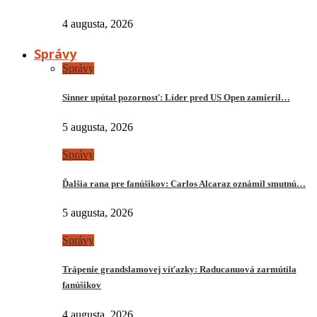
4 augusta, 2026
Správy
Správy
Sinner upútal pozornosť: Líder pred US Open zamieril…
5 augusta, 2026
Správy
Ďalšia rana pre fanúšikov: Carlos Alcaraz oznámil smutnú…
5 augusta, 2026
Správy
Trápenie grandslamovej víťazky: Raducanuová zarmútila
fanúšikov
4 augusta, 2026