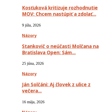
Kosťuková kritizuje rozhodnutie
MOV: Chcem nastúpiť a zdolať…
9 júla, 2026
Názory
Stankovič o neúčasti Molčana na
Bratislava Open: Sám…
25 júna, 2026
Názory
Ján Solčáni: Aj človek z ulice z
večera…
16 mája, 2026