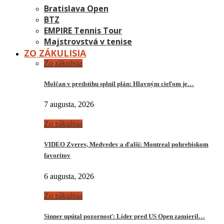
Bratislava Open
BTZ
EMPIRE Tennis Tour
Majstrovstvá v tenise
ZO ZÁKULISIA
Zo zákulisia
Molčan v predstihu splnil plán: Hlavným cieľom je…
7 augusta, 2026
Zo zákulisia
VIDEO Zverev, Medvedev a ďalší: Montreal pohrebiskom
favoritov
6 augusta, 2026
Zo zákulisia
Sinner upútal pozornosť: Líder pred US Open zamieril…