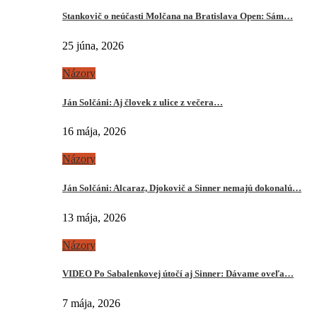
Stankovič o neúčasti Molčana na Bratislava Open: Sám…
25 júna, 2026
Názory
Ján Solčáni: Aj človek z ulice z večera…
16 mája, 2026
Názory
Ján Solčáni: Alcaraz, Djokovič a Sinner nemajú dokonalú…
13 mája, 2026
Názory
VIDEO Po Sabalenkovej útočí aj Sinner: Dávame oveľa…
7 mája, 2026