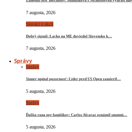
Zahodili šesť mečbalov: Mihalíková s Nichollsovou vyhrali tu
7 augusta, 2026
Slováci v akcii
Dobrý signál: Lacko na ME doviedol Slovensko k…
7 augusta, 2026
Správy
Správy
Sinner upútal pozornosť: Líder pred US Open zamieril…
5 augusta, 2026
Správy
Ďalšia rana pre fanúšikov: Carlos Alcaraz oznámil smutnú…
5 augusta, 2026