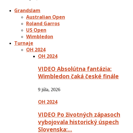
Grandslam
Australian Open
Roland Garros
US Open
Wimbledon
Turnaje
OH 2024
OH 2024
VIDEO Absolútna fantázia:
Wimbledon čaká české finále
9 júla, 2026
OH 2024
VIDEO Po životných zápasoch
vybojovala historický úspech
Slovenska:…