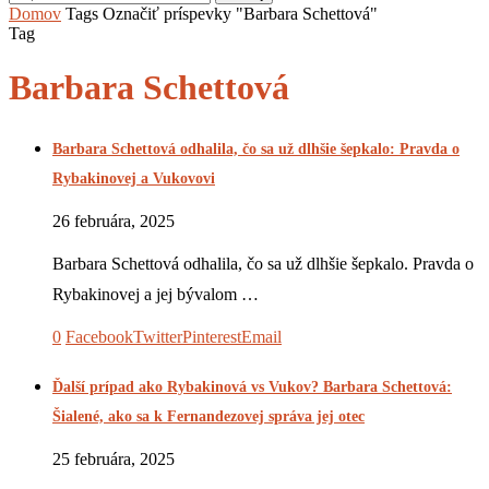
Domov
Tags
Označiť príspevky "Barbara Schettová"
Tag
Barbara Schettová
Barbara Schettová odhalila, čo sa už dlhšie šepkalo: Pravda o
Rybakinovej a Vukovovi
26 februára, 2025
Barbara Schettová odhalila, čo sa už dlhšie šepkalo. Pravda o
Rybakinovej a jej bývalom …
0
Facebook
Twitter
Pinterest
Email
Ďalší prípad ako Rybakinová vs Vukov? Barbara Schettová:
Šialené, ako sa k Fernandezovej správa jej otec
25 februára, 2025