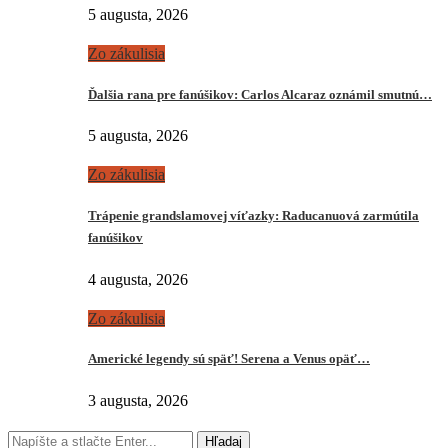
5 augusta, 2026
Zo zákulisia
Ďalšia rana pre fanúšikov: Carlos Alcaraz oznámil smutnú…
5 augusta, 2026
Zo zákulisia
Trápenie grandslamovej víťazky: Raducanuová zarmútila
fanúšikov
4 augusta, 2026
Zo zákulisia
Americké legendy sú späť! Serena a Venus opäť…
3 augusta, 2026
Hľadaj