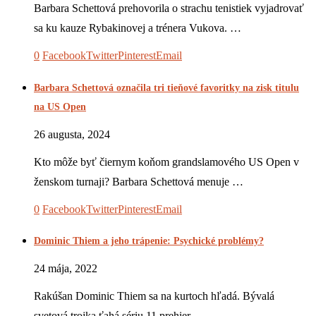
Barbara Schettová prehovorila o strachu tenistiek vyjadrovať
sa ku kauze Rybakinovej a trénera Vukova. …
0
Facebook
Twitter
Pinterest
Email
Barbara Schettová označila tri tieňové favoritky na zisk titulu
na US Open
26 augusta, 2024
Kto môže byť čiernym koňom grandslamového US Open v
ženskom turnaji? Barbara Schettová menuje …
0
Facebook
Twitter
Pinterest
Email
Dominic Thiem a jeho trápenie: Psychické problémy?
24 mája, 2022
Rakúšan Dominic Thiem sa na kurtoch hľadá. Bývalá
svetová trojka ťahá sériu 11 prehier. …