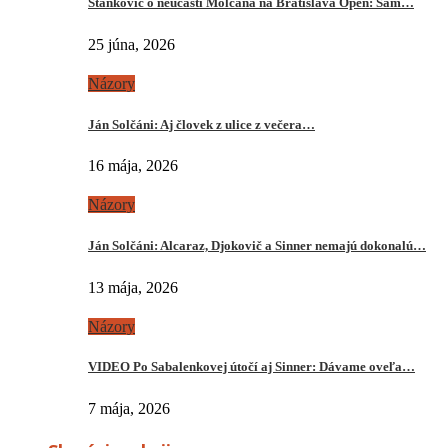
Stankovič o neúčasti Molčana na Bratislava Open: Sám…
25 júna, 2026
Názory
Ján Solčáni: Aj človek z ulice z večera…
16 mája, 2026
Názory
Ján Solčáni: Alcaraz, Djokovič a Sinner nemajú dokonalú…
13 mája, 2026
Názory
VIDEO Po Sabalenkovej útočí aj Sinner: Dávame oveľa…
7 mája, 2026