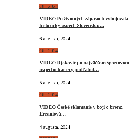
OH 2024
VIDEO Po životných zápasoch vybojovala
historický úspech Slovenska:…
6 augusta, 2024
OH 2024
VIDEO Djokovič po najväčšom športovom
úspechu kariéry podľahol…
5 augusta, 2024
OH 2024
VIDEO České sklamanie v boji o bronz,
Erraniová…
4 augusta, 2024