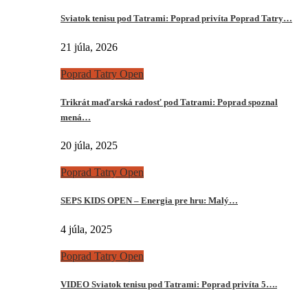
Sviatok tenisu pod Tatrami: Poprad privíta Poprad Tatry…
21 júla, 2026
Poprad Tatry Open
Trikrát maďarská radosť pod Tatrami: Poprad spoznal
mená…
20 júla, 2025
Poprad Tatry Open
SEPS KIDS OPEN – Energia pre hru: Malý…
4 júla, 2025
Poprad Tatry Open
VIDEO Sviatok tenisu pod Tatrami: Poprad privíta 5….