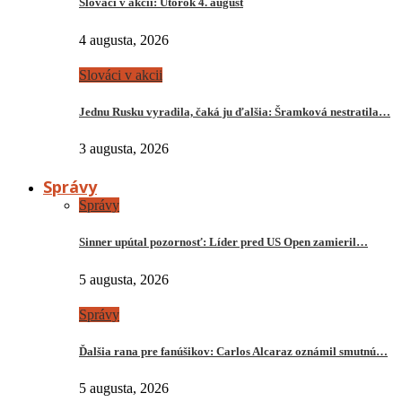
Slováci v akcii: Utorok 4. august
4 augusta, 2026
Slováci v akcii
Jednu Rusku vyradila, čaká ju ďalšia: Šramková nestratila…
3 augusta, 2026
Správy
Správy
Sinner upútal pozornosť: Líder pred US Open zamieril…
5 augusta, 2026
Správy
Ďalšia rana pre fanúšikov: Carlos Alcaraz oznámil smutnú…
5 augusta, 2026