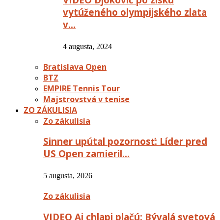
vytúženého olympijského zlata
v…
4 augusta, 2024
Bratislava Open
BTZ
EMPIRE Tennis Tour
Majstrovstvá v tenise
ZO ZÁKULISIA
Zo zákulisia
Sinner upútal pozornosť: Líder pred
US Open zamieril…
5 augusta, 2026
Zo zákulisia
VIDEO Aj chlapi plačú: Bývalá svetová