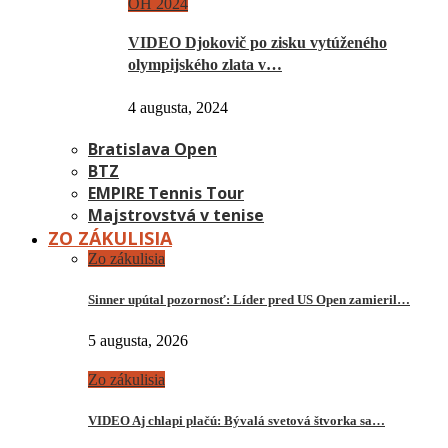
OH 2024
VIDEO Djokovič po zisku vytúženého
olympijského zlata v…
4 augusta, 2024
Bratislava Open
BTZ
EMPIRE Tennis Tour
Majstrovstvá v tenise
ZO ZÁKULISIA
Zo zákulisia
Sinner upútal pozornosť: Líder pred US Open zamieril…
5 augusta, 2026
Zo zákulisia
VIDEO Aj chlapi plačú: Bývalá svetová štvorka sa…