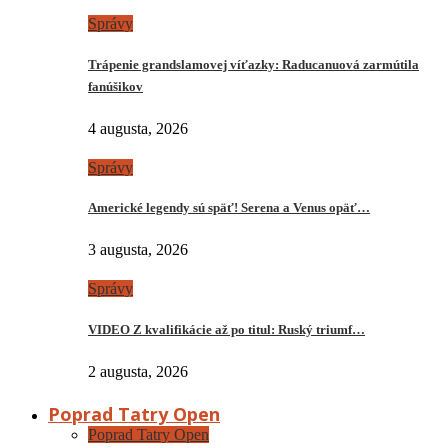
Správy
Trápenie grandslamovej víťazky: Raducanuová zarmútila
fanúšikov
4 augusta, 2026
Správy
Americké legendy sú späť! Serena a Venus opäť…
3 augusta, 2026
Správy
VIDEO Z kvalifikácie až po titul: Ruský triumf…
2 augusta, 2026
Poprad Tatry Open
Poprad Tatry Open