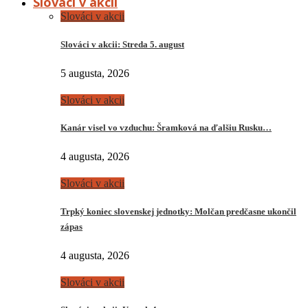
Slováci v akcii
Slováci v akcii
Slováci v akcii: Streda 5. august
5 augusta, 2026
Slováci v akcii
Kanár visel vo vzduchu: Šramková na ďalšiu Rusku…
4 augusta, 2026
Slováci v akcii
Trpký koniec slovenskej jednotky: Molčan predčasne ukončil
zápas
4 augusta, 2026
Slováci v akcii