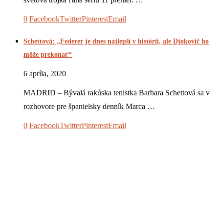
0
Facebook
Twitter
Pinterest
Email
Schettová: „Federer je dnes najlepší v histórii, ale Djokovič ho
môže prekonať“
6 apríla, 2020
MADRID – Bývalá rakúska tenistka Barbara Schettová sa v
rozhovore pre španielsky denník Marca …
0
Facebook
Twitter
Pinterest
Email