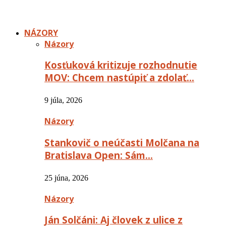
NÁZORY
Názory
Kosťuková kritizuje rozhodnutie
MOV: Chcem nastúpiť a zdolať…
9 júla, 2026
Názory
Stankovič o neúčasti Molčana na
Bratislava Open: Sám…
25 júna, 2026
Názory
Ján Solčáni: Aj človek z ulice z