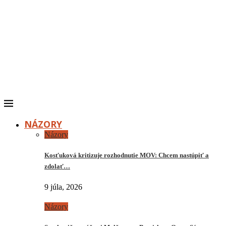
NÁZORY
Názory
Kosťuková kritizuje rozhodnutie MOV: Chcem nastúpiť a
zdolať…
9 júla, 2026
Názory