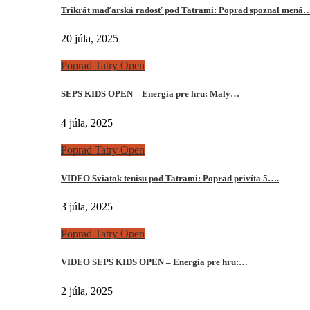
Trikrát maďarská radosť pod Tatrami: Poprad spoznal mená
20 júla, 2025
Poprad Tatry Open
SEPS KIDS OPEN – Energia pre hru: Malý…
4 júla, 2025
Poprad Tatry Open
VIDEO Sviatok tenisu pod Tatrami: Poprad privíta 5….
3 júla, 2025
Poprad Tatry Open
VIDEO SEPS KIDS OPEN – Energia pre hru:…
2 júla, 2025