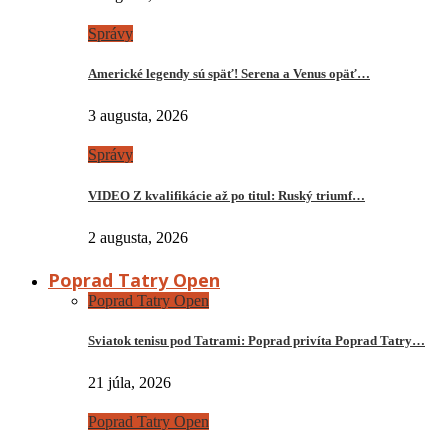
Správy
Americké legendy sú späť! Serena a Venus opäť…
3 augusta, 2026
Správy
VIDEO Z kvalifikácie až po titul: Ruský triumf…
2 augusta, 2026
Poprad Tatry Open
Poprad Tatry Open
Sviatok tenisu pod Tatrami: Poprad privíta Poprad Tatry…
21 júla, 2026
Poprad Tatry Open