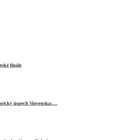
ské finále
orický úspech Slovenska:…