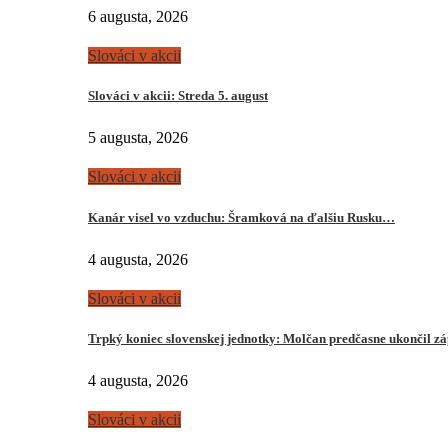
6 augusta, 2026
Slováci v akcii
Slováci v akcii: Streda 5. august
5 augusta, 2026
Slováci v akcii
Kanár visel vo vzduchu: Šramková na ďalšiu Rusku…
4 augusta, 2026
Slováci v akcii
Trpký koniec slovenskej jednotky: Molčan predčasne ukončil z
4 augusta, 2026
Slováci v akcii