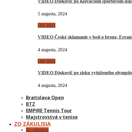
VIDEO Djokovič po najväčšom športovom úsp
5 augusta, 2024
OH 2024
VIDEO České sklamanie v boji o bronz, Erra
4 augusta, 2024
OH 2024
VIDEO Djokovič po zisku vytúženého olympij
4 augusta, 2024
Bratislava Open
BTZ
EMPIRE Tennis Tour
Majstrovstvá v tenise
ZO ZÁKULISIA
Zo zákulisia