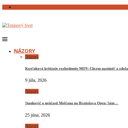
NÁZORY
Názory
Kosťuková kritizuje rozhodnutie MOV: Chcem nastúpiť a zdo
9 júla, 2026
Názory
Stankovič o neúčasti Molčana na Bratislava Open: Sám…
25 júna, 2026
Názory