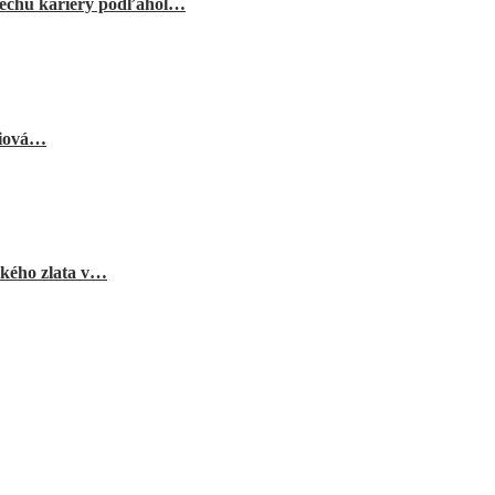
echu kariéry podľahol…
niová…
ského zlata v…