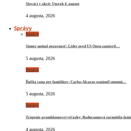
Slováci v akcii: Utorok 4. august
4 augusta, 2026
Správy
Správy
Sinner upútal pozornosť: Líder pred US Open zamieril…
5 augusta, 2026
Správy
Ďalšia rana pre fanúšikov: Carlos Alcaraz oznámil smutnú…
5 augusta, 2026
Správy
Trápenie grandslamovej víťazky: Raducanuová zarmútila fanú
4 augusta, 2026