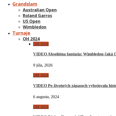
Grandslam
Australian Open
Roland Garros
US Open
Wimbledon
Turnaje
OH 2024
OH 2024
VIDEO Absolútna fantázia: Wimbledon čaká če
9 júla, 2026
OH 2024
VIDEO Po životných zápasoch vybojovala hist
6 augusta, 2024
OH 2024