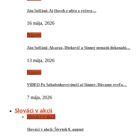
Ján Solčáni: Aj človek z ulice z večera…
16 mája, 2026
Názory
Ján Solčáni: Alcaraz, Djokovič a Sinner nemajú dokonalú…
13 mája, 2026
Názory
VIDEO Po Sabalenkovej útočí aj Sinner: Dávame oveľa…
7 mája, 2026
Slováci v akcii
Slováci v akcii
Slováci v akcii: Štvrtok 6. august