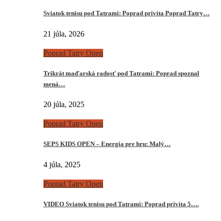
Sviatok tenisu pod Tatrami: Poprad privíta Poprad Tatry…
21 júla, 2026
Poprad Tatry Open
Trikrát maďarská radosť pod Tatrami: Poprad spoznal
mená…
20 júla, 2025
Poprad Tatry Open
SEPS KIDS OPEN – Energia pre hru: Malý…
4 júla, 2025
Poprad Tatry Open
VIDEO Sviatok tenisu pod Tatrami: Poprad privíta 5….