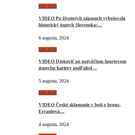
OH 2024
VIDEO Po životných zápasoch vybojovala
historický úspech Slovenska:…
6 augusta, 2024
OH 2024
VIDEO Djokovič po najväčšom športovom
úspechu kariéry podľahol…
5 augusta, 2024
OH 2024
VIDEO České sklamanie v boji o bronz,
Erraniová…
4 augusta, 2024