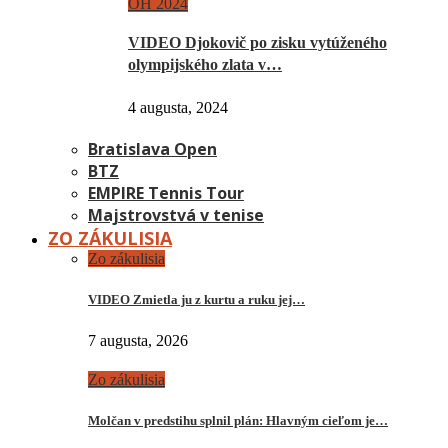
OH 2024
VIDEO Djokovič po zisku vytúženého
olympijského zlata v…
4 augusta, 2024
Bratislava Open
BTZ
EMPIRE Tennis Tour
Majstrovstvá v tenise
ZO ZÁKULISIA
Zo zákulisia
VIDEO Zmietla ju z kurtu a ruku jej…
7 augusta, 2026
Zo zákulisia
Molčan v predstihu splnil plán: Hlavným cieľom je…