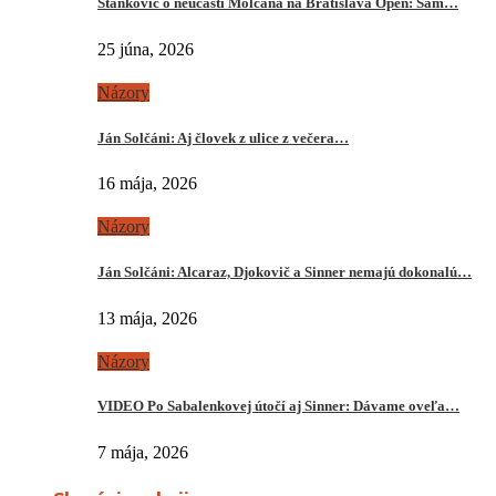
Stankovič o neúčasti Molčana na Bratislava Open: Sám…
25 júna, 2026
Názory
Ján Solčáni: Aj človek z ulice z večera…
16 mája, 2026
Názory
Ján Solčáni: Alcaraz, Djokovič a Sinner nemajú dokonalú…
13 mája, 2026
Názory
VIDEO Po Sabalenkovej útočí aj Sinner: Dávame oveľa…
7 mája, 2026