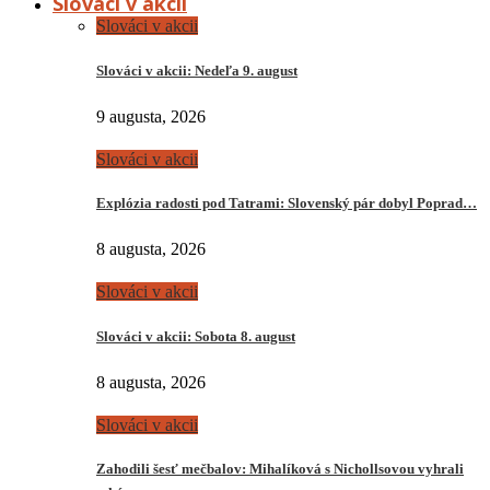
Slováci v akcii
Slováci v akcii
Slováci v akcii: Nedeľa 9. august
9 augusta, 2026
Slováci v akcii
Explózia radosti pod Tatrami: Slovenský pár dobyl Poprad…
8 augusta, 2026
Slováci v akcii
Slováci v akcii: Sobota 8. august
8 augusta, 2026
Slováci v akcii
Zahodili šesť mečbalov: Mihalíková s Nichollsovou vyhrali