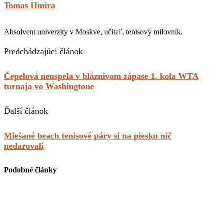
Tomas Hmira
Absolvent univerzity v Moskve, učiteľ, tenisový milovník.
Predchádzajúci článok
Čepelová neuspela v bláznivom zápase 1. kola WTA
turnaja vo Washingtone
Ďalší článok
Miešané beach tenisové páry si na piesku nič
nedarovali
Podobné články