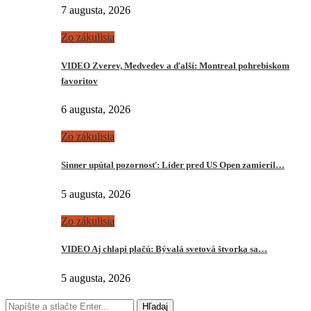
7 augusta, 2026
Zo zákulisia
VIDEO Zverev, Medvedev a ďalší: Montreal pohrebiskom
favoritov
6 augusta, 2026
Zo zákulisia
Sinner upútal pozornosť: Líder pred US Open zamieril…
5 augusta, 2026
Zo zákulisia
VIDEO Aj chlapi plačú: Bývalá svetová štvorka sa…
5 augusta, 2026
Hľadaj