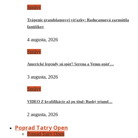
Správy
Trápenie grandslamovej víťazky: Raducanuová zarmútila
fanúšikov
4 augusta, 2026
Správy
Americké legendy sú späť! Serena a Venus opäť…
3 augusta, 2026
Správy
VIDEO Z kvalifikácie až po titul: Ruský triumf…
2 augusta, 2026
Poprad Tatry Open
Poprad Tatry Open