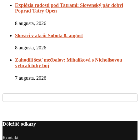
Explózia radosti pod Tatrami: Slovenský pár dobyl
Poprad Tatry Open
8 augusta, 2026
Slováci v akcii: Sobota 8. august
8 augusta, 2026
Zahodili šesť mečbalov: Mihalíková s Nichollsovou
vyhrali tuhý boj
7 augusta, 2026
Dôležité odkazy
Kontakt