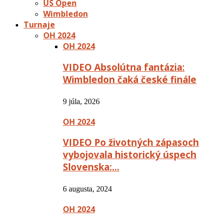
US Open
Wimbledon
Turnaje
OH 2024
OH 2024
VIDEO Absolútna fantázia:
Wimbledon čaká české finále
9 júla, 2026
OH 2024
VIDEO Po životných zápasoch
vybojovala historický úspech
Slovenska:…
6 augusta, 2024
OH 2024