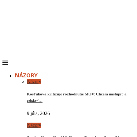
NÁZORY
Názory
Kosťuková kritizuje rozhodnutie MOV: Chcem nastúpiť a
zdolať…
9 júla, 2026
Názory