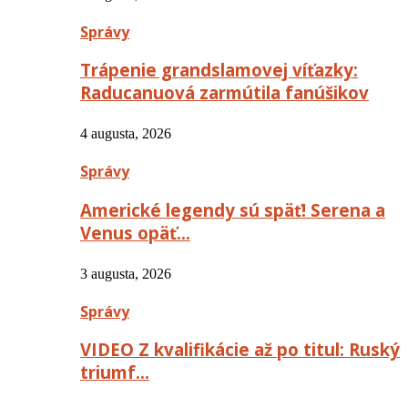
Správy
Trápenie grandslamovej víťazky:
Raducanuová zarmútila fanúšikov
4 augusta, 2026
Správy
Americké legendy sú späť! Serena a
Venus opäť…
3 augusta, 2026
Správy
VIDEO Z kvalifikácie až po titul: Ruský
triumf…