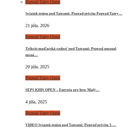
Poprad Tatry Open
Sviatok tenisu pod Tatrami: Poprad privíta Poprad Tatry…
21 júla, 2026
Poprad Tatry Open
Trikrát maďarská radosť pod Tatrami: Poprad spoznal
mená…
20 júla, 2025
Poprad Tatry Open
SEPS KIDS OPEN – Energia pre hru: Malý…
4 júla, 2025
Poprad Tatry Open
VIDEO Sviatok tenisu pod Tatrami: Poprad privíta 5….