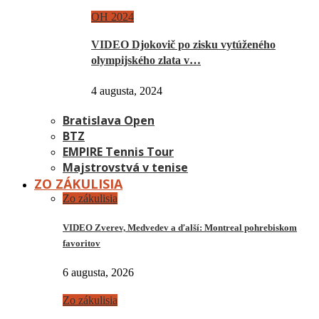
OH 2024
VIDEO Djokovič po zisku vytúženého
olympijského zlata v…
4 augusta, 2024
Bratislava Open
BTZ
EMPIRE Tennis Tour
Majstrovstvá v tenise
ZO ZÁKULISIA
Zo zákulisia
VIDEO Zverev, Medvedev a ďalší: Montreal pohrebiskom
favoritov
6 augusta, 2026
Zo zákulisia