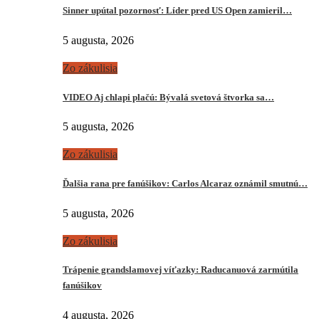
Sinner upútal pozornosť: Líder pred US Open zamieril…
5 augusta, 2026
Zo zákulisia
VIDEO Aj chlapi plačú: Bývalá svetová štvorka sa…
5 augusta, 2026
Zo zákulisia
Ďalšia rana pre fanúšikov: Carlos Alcaraz oznámil smutnú…
5 augusta, 2026
Zo zákulisia
Trápenie grandslamovej víťazky: Raducanuová zarmútila
fanúšikov
4 augusta, 2026