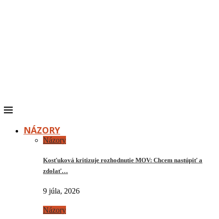
NÁZORY
Názory
Kosťuková kritizuje rozhodnutie MOV: Chcem nastúpiť a
zdolať…
9 júla, 2026
Názory