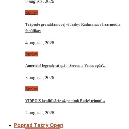
5 augusta, 2026
Správy
Trápenie grandslamovej víťazky: Raducanuová zarmútila
fanúšikov
4 augusta, 2026
Správy
Americké legendy sú späť! Serena a Venus opäť…
3 augusta, 2026
Správy
VIDEO Z kvalifikácie až po titul: Ruský triumf…
2 augusta, 2026
Poprad Tatry Open