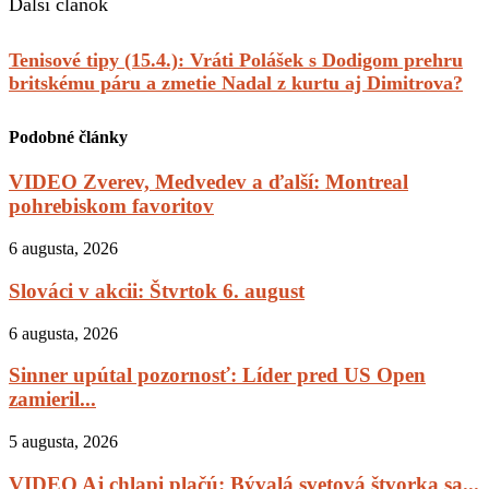
Ďalší článok
Tenisové tipy (15.4.): Vráti Polášek s Dodigom prehru
britskému páru a zmetie Nadal z kurtu aj Dimitrova?
Podobné články
VIDEO Zverev, Medvedev a ďalší: Montreal
pohrebiskom favoritov
6 augusta, 2026
Slováci v akcii: Štvrtok 6. august
6 augusta, 2026
Sinner upútal pozornosť: Líder pred US Open
zamieril...
5 augusta, 2026
VIDEO Aj chlapi plačú: Bývalá svetová štvorka sa...