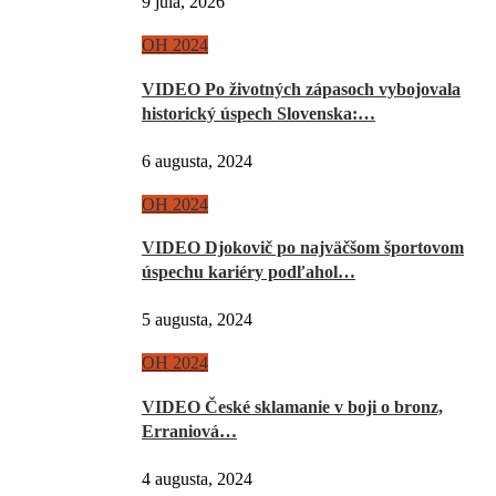
9 júla, 2026
OH 2024
VIDEO Po životných zápasoch vybojovala
historický úspech Slovenska:…
6 augusta, 2024
OH 2024
VIDEO Djokovič po najväčšom športovom
úspechu kariéry podľahol…
5 augusta, 2024
OH 2024
VIDEO České sklamanie v boji o bronz,
Erraniová…
4 augusta, 2024