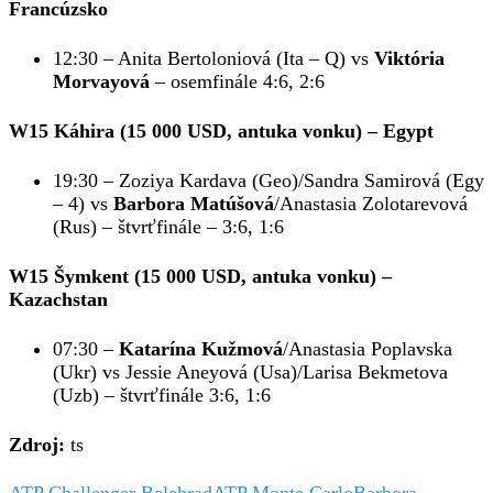
Francúzsko
12:30 – Anita Bertoloniová (Ita – Q) vs
Viktória
Morvayová
– osemfinále 4:6, 2:6
W15 Káhira (15 000 USD, antuka vonku)
– Egypt
19:30 –
Zoziya Kardava (Geo)/Sandra Samirová (Egy
– 4) vs
Barbora Matúšová
/Anastasia Zolotarevová
(Rus) – štvrťfinále – 3:6, 1:6
W15 Šymkent (15 000 USD, antuka vonku)
–
Kazachstan
07:30 –
Katarína Kužmová
/Anastasia Poplavska
(Ukr) vs Jessie Aneyová (Usa)/Larisa Bekmetova
(Uzb) – štvrťfinále 3:6, 1:6
Zdroj:
ts
ATP Challenger Belehrad
ATP Monte Carlo
Barbora