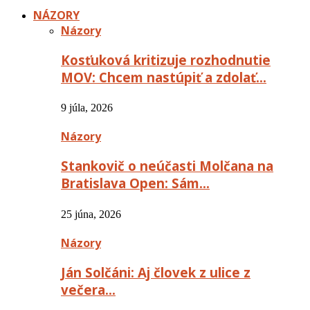
NÁZORY
Názory
Kosťuková kritizuje rozhodnutie
MOV: Chcem nastúpiť a zdolať…
9 júla, 2026
Názory
Stankovič o neúčasti Molčana na
Bratislava Open: Sám…
25 júna, 2026
Názory
Ján Solčáni: Aj človek z ulice z
večera…