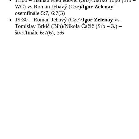
11:00 – Hamad Medjedovič (Srb)/Marko Topo (Srb –
WC) vs Roman Jebavý (Cze)/
Igor Zelenay
–
osemfinále 5:7, 6:7(3)
19:30 – Roman Jebavý (Cze)/
Igor Zelenay
vs
Tomislav Brkić (Bih)/Nikola Čačič (Srb – 3.) –
štvrťfinále 6:7(6), 3:6