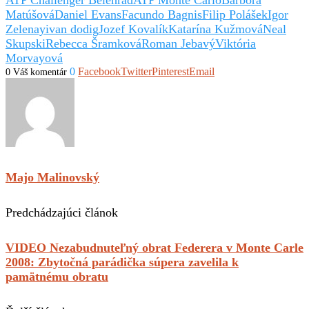
Matúšová
Daniel Evans
Facundo Bagnis
Filip Polášek
Igor
Zelenay
ivan dodig
Jozef Kovalík
Katarína Kužmová
Neal
Skupski
Rebecca Šramková
Roman Jebavý
Viktória
Morvayová
0
Facebook
Twitter
Pinterest
Email
0 Váš komentár
Majo Malinovský
Predchádzajúci článok
VIDEO Nezabudnuteľný obrat Federera v Monte Carle
2008: Zbytočná parádička súpera zavelila k
pamätnému obratu