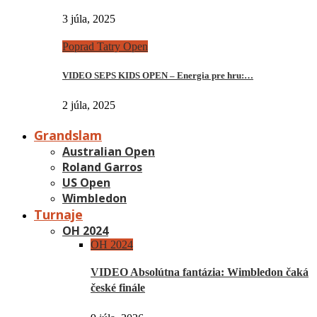
3 júla, 2025
Poprad Tatry Open
VIDEO SEPS KIDS OPEN – Energia pre hru:…
2 júla, 2025
Grandslam
Australian Open
Roland Garros
US Open
Wimbledon
Turnaje
OH 2024
OH 2024
VIDEO Absolútna fantázia: Wimbledon čaká
české finále