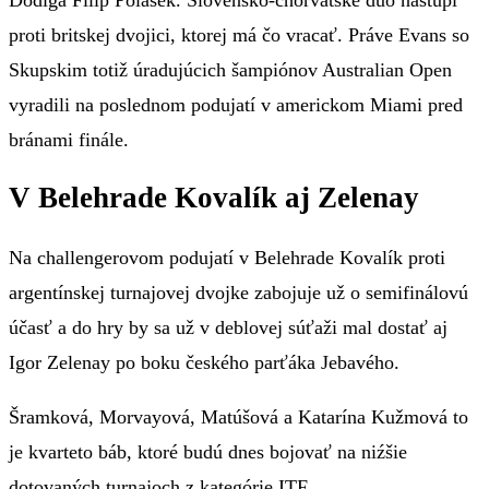
proti britskej dvojici, ktorej má čo vracať. Práve Evans so
Skupskim totiž úradujúcich šampiónov Australian Open
vyradili na poslednom podujatí v americkom Miami pred
bránami finále.
V Belehrade Kovalík aj Zelenay
Na challengerovom podujatí v Belehrade Kovalík proti
argentínskej turnajovej dvojke zabojuje už o semifinálovú
účasť a do hry by sa už v deblovej súťaži mal dostať aj
Igor Zelenay po boku českého parťáka Jebavého.
Šramková, Morvayová, Matúšová a Katarína Kužmová to
je kvarteto báb, ktoré budú dnes bojovať na niźšie
dotovaných turnajoch z kategórie ITF.