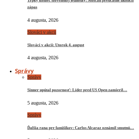
Trpký koniec slovenskej jednotky: Molčan predčasne ukončil
zápas
4 augusta, 2026
Slováci v akcii
Slováci v akcii: Utorok 4. august
4 augusta, 2026
Správy
Správy
Sinner upútal pozornosť: Líder pred US Open zamieril…
5 augusta, 2026
Správy
Ďalšia rana pre fanúšikov: Carlos Alcaraz oznámil smutnú…