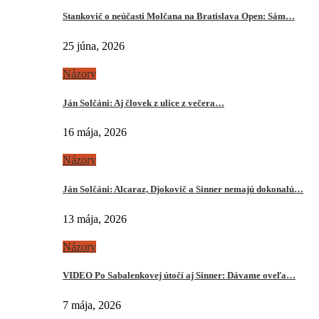
Stankovič o neúčasti Molčana na Bratislava Open: Sám…
25 júna, 2026
Názory
Ján Solčáni: Aj človek z ulice z večera…
16 mája, 2026
Názory
Ján Solčáni: Alcaraz, Djokovič a Sinner nemajú dokonalú…
13 mája, 2026
Názory
VIDEO Po Sabalenkovej útočí aj Sinner: Dávame oveľa…
7 mája, 2026