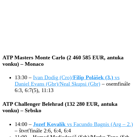
ATP Masters Monte Carlo (2 460 585 EUR, antuka
vonku)
– Monaco
13:30 –
Ivan Dodig (Cro)/
Filip Polášek (3.)
vs
Daniel Evans (Gbr)/Neal Skupsi (Gbr)
– osemfinále
6:3, 6:7(5), 11:13
ATP Challenger Belehrad (132 280 EUR, antuka
vonku)
– Srbsko
14:00 –
Jozef Kovalík
vs Facundo Bagnis (Arg – 2.)
– štvrťfinále 2:6, 6:4, 6:4