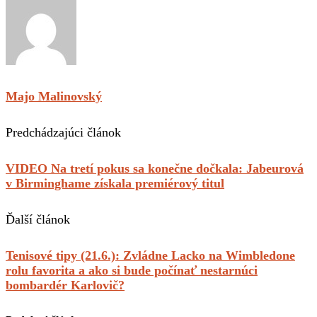
Majo Malinovský
Predchádzajúci článok
VIDEO Na tretí pokus sa konečne dočkala: Jabeurová
v Birminghame získala premiérový titul
Ďalší článok
Tenisové tipy (21.6.): Zvládne Lacko na Wimbledone
rolu favorita a ako si bude počínať nestarnúci
bombardér Karlovič?