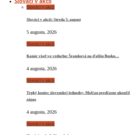
Slováci v akcii
Slováci v akcii
Slováci v akcii: Streda 5. august
5 augusta, 2026
Slováci v akcii
Kanár visel vo vzduchu: Šramková na ďalšiu Rusku…
4 augusta, 2026
Slováci v akcii
Trpký koniec slovenskej jednotky: Molčan predčasne ukončil
zápas
4 augusta, 2026
Slováci v akcii