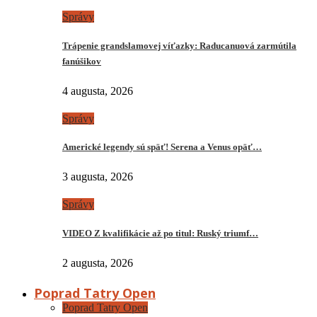
Správy
Trápenie grandslamovej víťazky: Raducanuová zarmútila
fanúšikov
4 augusta, 2026
Správy
Americké legendy sú späť! Serena a Venus opäť…
3 augusta, 2026
Správy
VIDEO Z kvalifikácie až po titul: Ruský triumf…
2 augusta, 2026
Poprad Tatry Open
Poprad Tatry Open