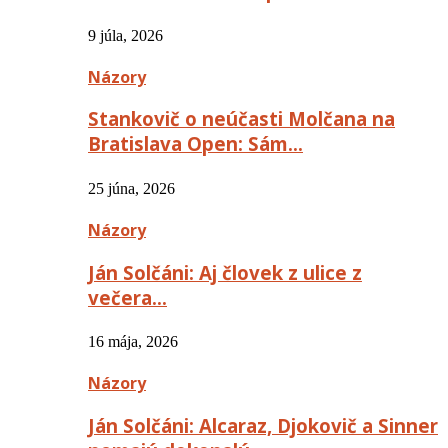
9 júla, 2026
Názory
Stankovič o neúčasti Molčana na
Bratislava Open: Sám…
25 júna, 2026
Názory
Ján Solčáni: Aj človek z ulice z
večera…
16 mája, 2026
Názory
Ján Solčáni: Alcaraz, Djokovič a Sinner