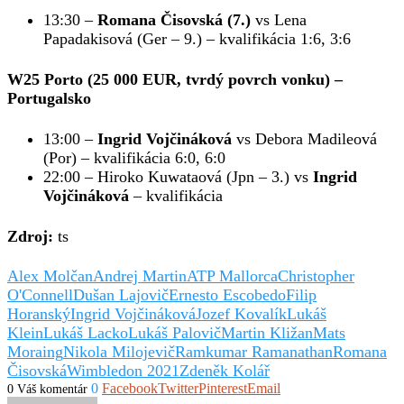
13:30 –
Romana Čisovská (7.)
vs Lena
Papadakisová (Ger – 9.) – kvalifikácia 1:6, 3:6
W25 Porto (25 000 EUR, tvrdý povrch vonku)
–
Portugalsko
13:00 –
Ingrid Vojčináková
vs Debora Madileová
(Por) – kvalifikácia 6:0, 6:0
22:00 – Hiroko Kuwataová (Jpn – 3.) vs
Ingrid
Vojčináková
– kvalifikácia
Zdroj:
ts
Alex Molčan
Andrej Martin
ATP Mallorca
Christopher
O'Connell
Dušan Lajovič
Ernesto Escobedo
Filip
Horanský
Ingrid Vojčináková
Jozef Kovalík
Lukáš
Klein
Lukáš Lacko
Lukáš Palovič
Martin Kližan
Mats
Moraing
Nikola Milojevič
Ramkumar Ramanathan
Romana
Čisovská
Wimbledon 2021
Zdeněk Kolář
0
Facebook
Twitter
Pinterest
Email
0 Váš komentár