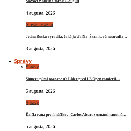
Slováci v akcii: Utorok 4. august
4 augusta, 2026
Slováci v akcii
Jednu Rusku vyradila, čaká ju ďalšia: Šramková nestratila…
3 augusta, 2026
Správy
Správy
Sinner upútal pozornosť: Líder pred US Open zamieril…
5 augusta, 2026
Správy
Ďalšia rana pre fanúšikov: Carlos Alcaraz oznámil smutnú…
5 augusta, 2026