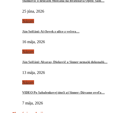
Stankovič o neúčasti Molčana na Bratislava Open: Sám…
25 júna, 2026
Názory
Ján Solčáni: Aj človek z ulice z večera…
16 mája, 2026
Názory
Ján Solčáni: Alcaraz, Djokovič a Sinner nemajú dokonalú…
13 mája, 2026
Názory
VIDEO Po Sabalenkovej útočí aj Sinner: Dávame oveľa…
7 mája, 2026