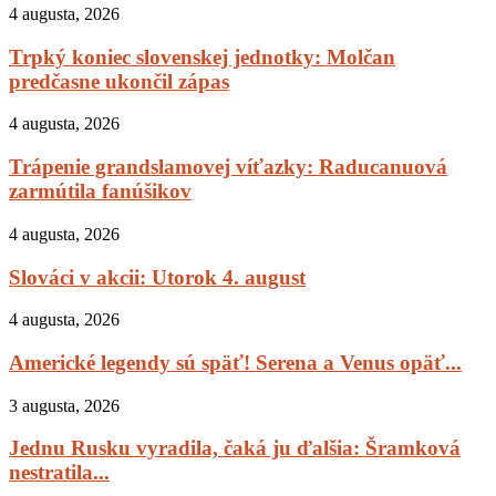
4 augusta, 2026
Trpký koniec slovenskej jednotky: Molčan
predčasne ukončil zápas
4 augusta, 2026
Trápenie grandslamovej víťazky: Raducanuová
zarmútila fanúšikov
4 augusta, 2026
Slováci v akcii: Utorok 4. august
4 augusta, 2026
Americké legendy sú späť! Serena a Venus opäť...
3 augusta, 2026
Jednu Rusku vyradila, čaká ju ďalšia: Šramková
nestratila...