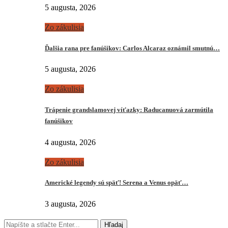
5 augusta, 2026
Zo zákulisia
Ďalšia rana pre fanúšikov: Carlos Alcaraz oznámil smutnú…
5 augusta, 2026
Zo zákulisia
Trápenie grandslamovej víťazky: Raducanuová zarmútila
fanúšikov
4 augusta, 2026
Zo zákulisia
Americké legendy sú späť! Serena a Venus opäť…
3 augusta, 2026
Hľadaj