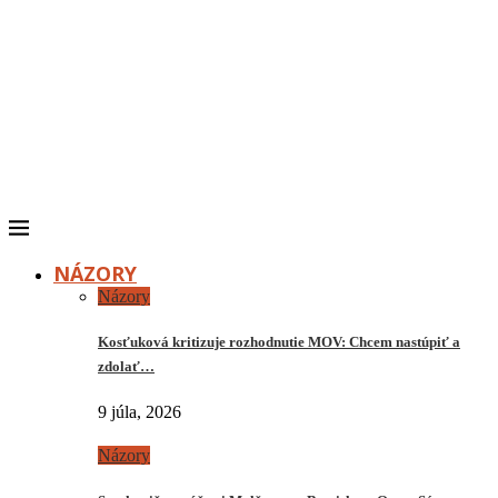
NÁZORY
Názory
Kosťuková kritizuje rozhodnutie MOV: Chcem nastúpiť a
zdolať…
9 júla, 2026
Názory