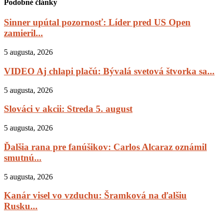
Podobné články
Sinner upútal pozornosť: Líder pred US Open
zamieril...
5 augusta, 2026
VIDEO Aj chlapi plačú: Bývalá svetová štvorka sa...
5 augusta, 2026
Slováci v akcii: Streda 5. august
5 augusta, 2026
Ďalšia rana pre fanúšikov: Carlos Alcaraz oznámil
smutnú...
5 augusta, 2026
Kanár visel vo vzduchu: Šramková na ďalšiu
Rusku...