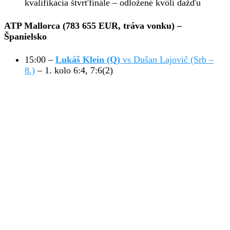
kvalifikácia štvrťfinále – odložené kvôli dažďu
ATP Mallorca (783 655 EUR, tráva vonku)
–
Španielsko
15:00 –
Lukáš Klein
(Q)
vs Dušan Lajovič (Srb –
8.)
– 1. kolo 6:4, 7:6(2)