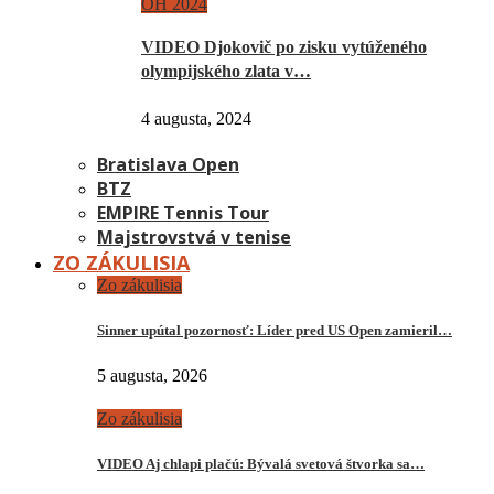
OH 2024
VIDEO Djokovič po zisku vytúženého
olympijského zlata v…
4 augusta, 2024
Bratislava Open
BTZ
EMPIRE Tennis Tour
Majstrovstvá v tenise
ZO ZÁKULISIA
Zo zákulisia
Sinner upútal pozornosť: Líder pred US Open zamieril…
5 augusta, 2026
Zo zákulisia
VIDEO Aj chlapi plačú: Bývalá svetová štvorka sa…