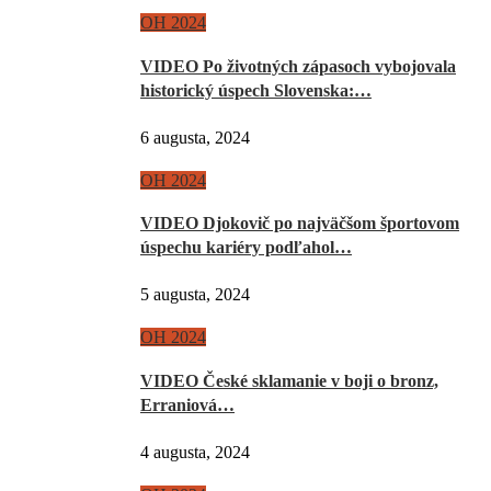
OH 2024
VIDEO Po životných zápasoch vybojovala
historický úspech Slovenska:…
6 augusta, 2024
OH 2024
VIDEO Djokovič po najväčšom športovom
úspechu kariéry podľahol…
5 augusta, 2024
OH 2024
VIDEO České sklamanie v boji o bronz,
Erraniová…
4 augusta, 2024