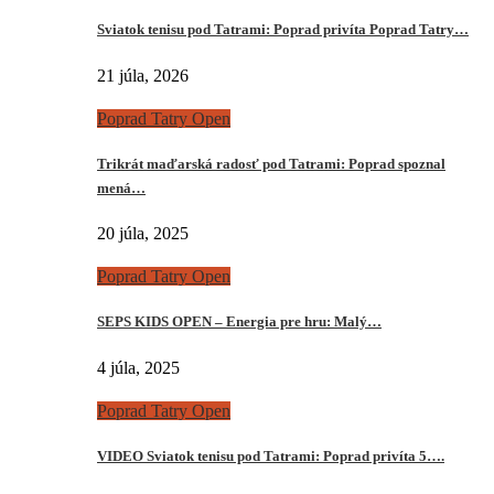
Sviatok tenisu pod Tatrami: Poprad privíta Poprad Tatry…
21 júla, 2026
Poprad Tatry Open
Trikrát maďarská radosť pod Tatrami: Poprad spoznal
mená…
20 júla, 2025
Poprad Tatry Open
SEPS KIDS OPEN – Energia pre hru: Malý…
4 júla, 2025
Poprad Tatry Open
VIDEO Sviatok tenisu pod Tatrami: Poprad privíta 5….