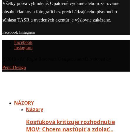
Všetky práva vyhradené. Opätovné vydanie alebo rozširovanie
obsahu článkov a fotografií bez predchádzajúceho písomného
súhlasu TASR a uvedených agentúr je výslovne zakázané.
Facebook
Instagram
Facebook
Instagram
@2019 - All Right Reserved. Designed and Developed by
PenciDesign
NÁZORY
Názory
Kosťuková kritizuje rozhodnutie
MOV: Chcem nastúpiť a zdolať…