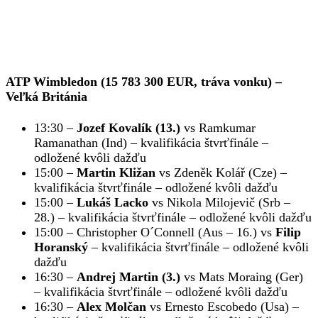
ATP Wimbledon (15 783 300 EUR, tráva vonku)
–
Veľká Británia
13:30 –
Jozef Kovalík (13.)
vs Ramkumar
Ramanathan (Ind) – kvalifikácia štvrťfinále –
odložené kvôli dažďu
15:00 –
Martin Kližan
vs Zdeněk Kolář (Cze) –
kvalifikácia štvrťfinále – odložené kvôli dažďu
15:00 –
Lukáš Lacko
vs Nikola Milojevič (Srb –
28.) – kvalifikácia štvrťfinále – odložené kvôli dažďu
15:00 – Christopher O´Connell (Aus – 16.) vs
Filip
Horanský
– kvalifikácia štvrťfinále – odložené kvôli
dažďu
16:30 –
Andrej Martin (3.)
vs Mats Moraing (Ger)
– kvalifikácia štvrťfinále – odložené kvôli dažďu
16:30 –
Alex Molčan
vs Ernesto Escobedo (Usa) –