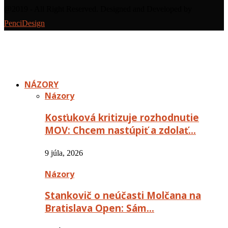
@2019 - All Right Reserved. Designed and Developed by
PenciDesign
NÁZORY
Názory
Kosťuková kritizuje rozhodnutie
MOV: Chcem nastúpiť a zdolať…
9 júla, 2026
Názory
Stankovič o neúčasti Molčana na
Bratislava Open: Sám…