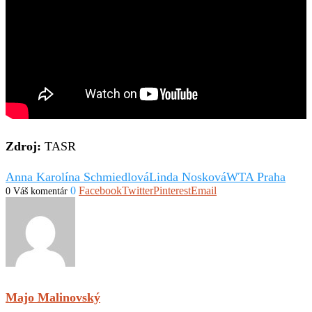
Zdroj:
TASR
Anna Karolína Schmiedlová
Linda Nosková
WTA Praha
0
Facebook
Twitter
Pinterest
Email
0 Váš komentár
Majo Malinovský