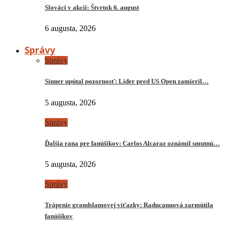
Slováci v akcii: Štvrtok 6. august
6 augusta, 2026
Správy
Správy
Sinner upútal pozornosť: Líder pred US Open zamieril…
5 augusta, 2026
Správy
Ďalšia rana pre fanúšikov: Carlos Alcaraz oznámil smutnú…
5 augusta, 2026
Správy
Trápenie grandslamovej víťazky: Raducanuová zarmútila
fanúšikov