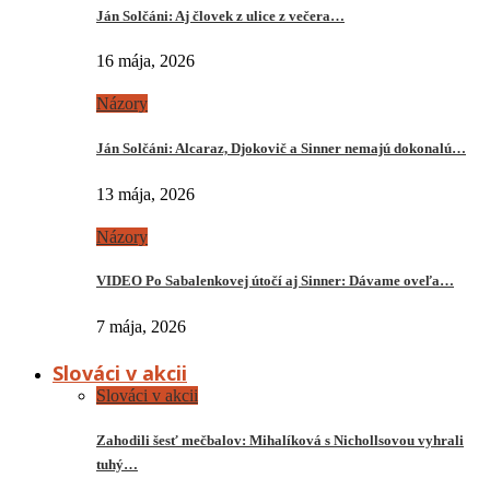
Ján Solčáni: Aj človek z ulice z večera…
16 mája, 2026
Názory
Ján Solčáni: Alcaraz, Djokovič a Sinner nemajú dokonalú…
13 mája, 2026
Názory
VIDEO Po Sabalenkovej útočí aj Sinner: Dávame oveľa…
7 mája, 2026
Slováci v akcii
Slováci v akcii
Zahodili šesť mečbalov: Mihalíková s Nichollsovou vyhrali
tuhý…