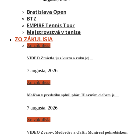
Bratislava Open
BTZ
EMPIRE Tennis Tour
Majstrovstvá v tenise
ZO ZÁKULISIA
Zo zákulisia
VIDEO Zmietla ju z kurtu a ruku jej…
7 augusta, 2026
Zo zákulisia
Molčan v predstihu splnil plán: Hlavným cieľom je…
7 augusta, 2026
Zo zákulisia
VIDEO Zverev, Medvedev a ďalší: Montreal pohrebiskom