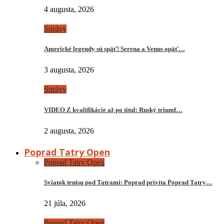
4 augusta, 2026
Správy
Americké legendy sú späť! Serena a Venus opäť…
3 augusta, 2026
Správy
VIDEO Z kvalifikácie až po titul: Ruský triumf…
2 augusta, 2026
Poprad Tatry Open
Poprad Tatry Open
Sviatok tenisu pod Tatrami: Poprad privíta Poprad Tatry…
21 júla, 2026
Poprad Tatry Open