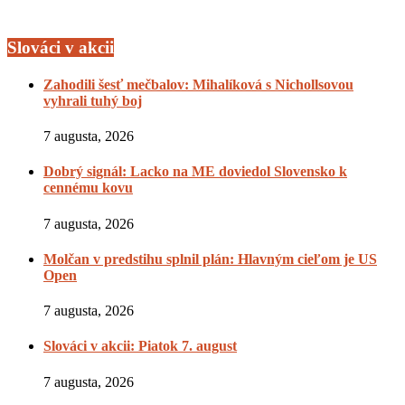
Slováci v akcii
Zahodili šesť mečbalov: Mihalíková s Nichollsovou
vyhrali tuhý boj
7 augusta, 2026
Dobrý signál: Lacko na ME doviedol Slovensko k
cennému kovu
7 augusta, 2026
Molčan v predstihu splnil plán: Hlavným cieľom je US
Open
7 augusta, 2026
Slováci v akcii: Piatok 7. august
7 augusta, 2026