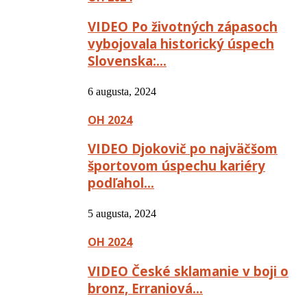
VIDEO Po životných zápasoch
vybojovala historický úspech
Slovenska:…
6 augusta, 2024
OH 2024
VIDEO Djokovič po najväčšom
športovom úspechu kariéry
podľahol…
5 augusta, 2024
OH 2024
VIDEO České sklamanie v boji o
bronz, Erraniová…