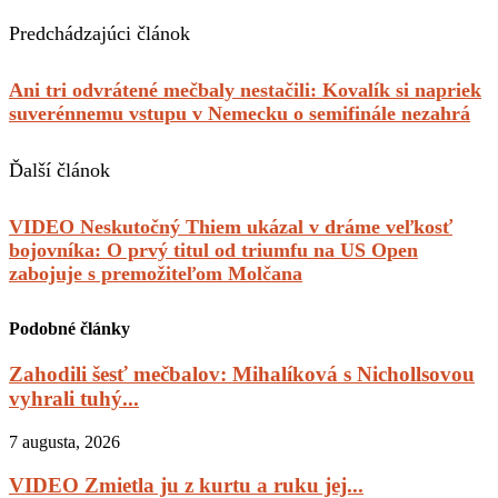
Predchádzajúci článok
Ani tri odvrátené mečbaly nestačili: Kovalík si napriek
suverénnemu vstupu v Nemecku o semifinále nezahrá
Ďalší článok
VIDEO Neskutočný Thiem ukázal v dráme veľkosť
bojovníka: O prvý titul od triumfu na US Open
zabojuje s premožiteľom Molčana
Podobné články
Zahodili šesť mečbalov: Mihalíková s Nichollsovou
vyhrali tuhý...
7 augusta, 2026
VIDEO Zmietla ju z kurtu a ruku jej...