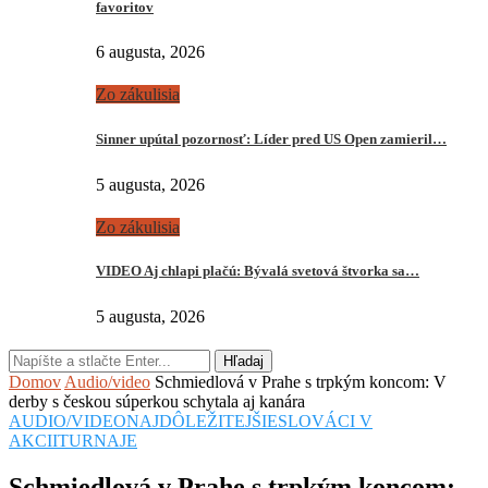
favoritov
6 augusta, 2026
Zo zákulisia
Sinner upútal pozornosť: Líder pred US Open zamieril…
5 augusta, 2026
Zo zákulisia
VIDEO Aj chlapi plačú: Bývalá svetová štvorka sa…
5 augusta, 2026
Hľadaj
Domov
Audio/video
Schmiedlová v Prahe s trpkým koncom: V
derby s českou súperkou schytala aj kanára
AUDIO/VIDEO
NAJDÔLEŽITEJŠIE
SLOVÁCI V
AKCII
TURNAJE
Schmiedlová v Prahe s trpkým koncom: