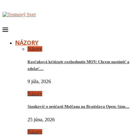
NÁZORY
Názory
Kosťuková kritizuje rozhodnutie MOV: Chcem nastúpiť a
zdolať…
9 júla, 2026
Názory
Stankovič o neúčasti Molčana na Bratislava Open: Sám…
25 júna, 2026
Názory