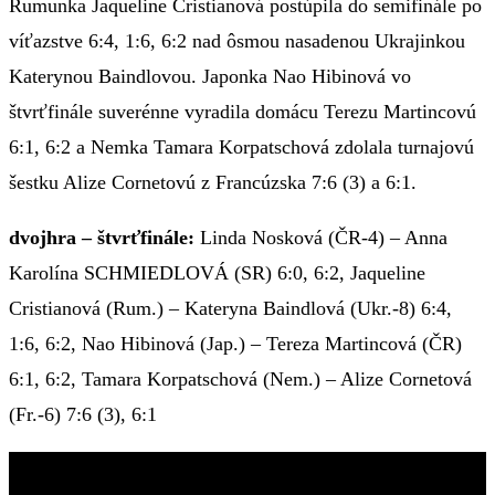
Rumunka Jaqueline Cristianová postúpila do semifinále po
víťazstve 6:4, 1:6, 6:2 nad ôsmou nasadenou Ukrajinkou
Katerynou Baindlovou. Japonka Nao Hibinová vo
štvrťfinále suverénne vyradila domácu Terezu Martincovú
6:1, 6:2 a Nemka Tamara Korpatschová zdolala turnajovú
šestku Alize Cornetovú z Francúzska 7:6 (3) a 6:1.
dvojhra – štvrťfinále:
Linda Nosková (ČR-4) – Anna
Karolína SCHMIEDLOVÁ (SR) 6:0, 6:2, Jaqueline
Cristianová (Rum.) – Kateryna Baindlová (Ukr.-8) 6:4,
1:6, 6:2, Nao Hibinová (Jap.) – Tereza Martincová (ČR)
6:1, 6:2, Tamara Korpatschová (Nem.) – Alize Cornetová
(Fr.-6) 7:6 (3), 6:1