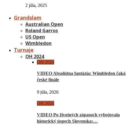
2 júla, 2025
Grandslam
Australian Open
Roland Garros
US Open
Wimbledon
Turnaje
OH 2024
OH 2024
VIDEO Absolútna fantázia: Wimbledon čaká
české finále
9 júla, 2026
OH 2024
VIDEO Po životných zápasoch vybojovala
historický úspech Slovenska:…