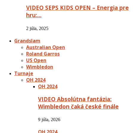
VIDEO SEPS KIDS OPEN – Energia pre
hru:…
2 júla, 2025
Grandslam
Australian Open
Roland Garros
US Open
Wimbledon
Turnaje
OH 2024
OH 2024
VIDEO Absolútna fantázia:
Wimbledon čaká české finále
9 júla, 2026
OH 2024