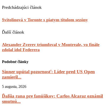
Predchádzajúci článok
Svitolinová v Toronte s piatym titulom sezóny
Ďalší článok
Alexander Zverev triumfoval v Montreale, vo finále
zdolal idol Federera
Podobné články
Sinner upútal pozornosť: Líder pred US Open
zamieril...
5 augusta, 2026
Ďalšia rana pre fanúšikov: Carlos Alcaraz oznámil
smutnú...