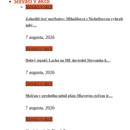
Slováci v akcii
Slováci v akcii
Zahodili šesť mečbalov: Mihalíková s Nichollsovou vyhrali
tuhý…
7 augusta, 2026
Slováci v akcii
Dobrý signál: Lacko na ME doviedol Slovensko k…
7 augusta, 2026
Slováci v akcii
Molčan v predstihu splnil plán: Hlavným cieľom je…
7 augusta, 2026
Slováci v akcii