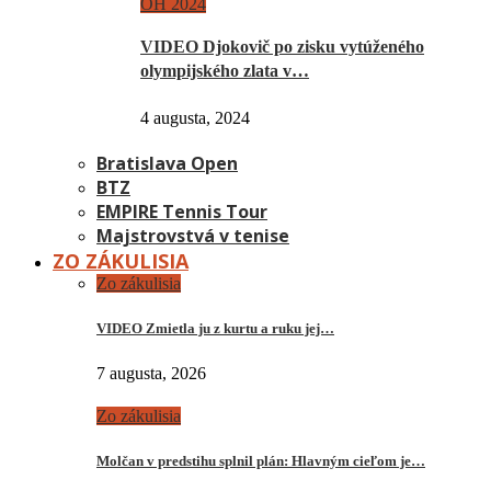
OH 2024
VIDEO Djokovič po zisku vytúženého
olympijského zlata v…
4 augusta, 2024
Bratislava Open
BTZ
EMPIRE Tennis Tour
Majstrovstvá v tenise
ZO ZÁKULISIA
Zo zákulisia
VIDEO Zmietla ju z kurtu a ruku jej…
7 augusta, 2026
Zo zákulisia
Molčan v predstihu splnil plán: Hlavným cieľom je…