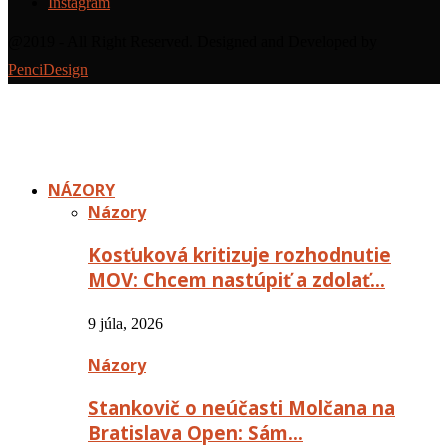
Instagram
@2019 - All Right Reserved. Designed and Developed by
PenciDesign
NÁZORY
Názory
Kosťuková kritizuje rozhodnutie
MOV: Chcem nastúpiť a zdolať…
9 júla, 2026
Názory
Stankovič o neúčasti Molčana na
Bratislava Open: Sám…