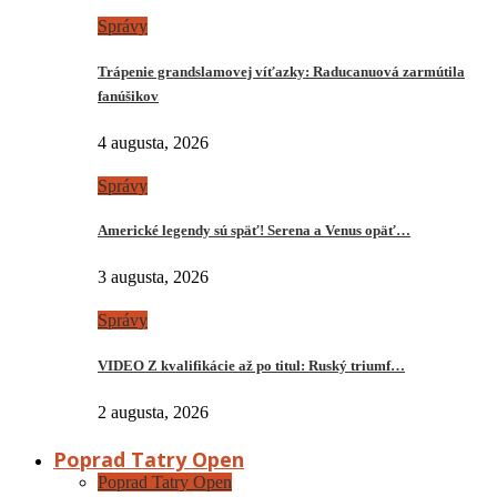
Správy
Trápenie grandslamovej víťazky: Raducanuová zarmútila
fanúšikov
4 augusta, 2026
Správy
Americké legendy sú späť! Serena a Venus opäť…
3 augusta, 2026
Správy
VIDEO Z kvalifikácie až po titul: Ruský triumf…
2 augusta, 2026
Poprad Tatry Open
Poprad Tatry Open