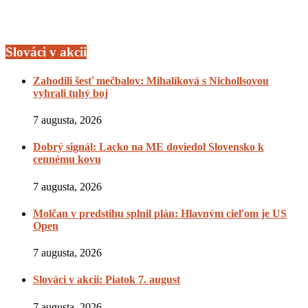
Slováci v akcii
Zahodili šesť mečbalov: Mihalíková s Nichollsovou
vyhrali tuhý boj
7 augusta, 2026
Dobrý signál: Lacko na ME doviedol Slovensko k
cennému kovu
7 augusta, 2026
Molčan v predstihu splnil plán: Hlavným cieľom je US
Open
7 augusta, 2026
Slováci v akcii: Piatok 7. august
7 augusta, 2026