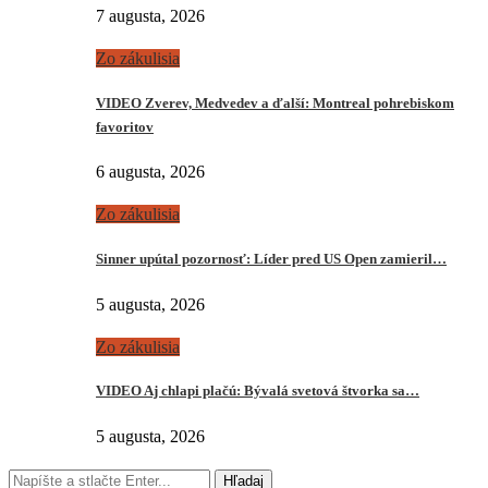
7 augusta, 2026
Zo zákulisia
VIDEO Zverev, Medvedev a ďalší: Montreal pohrebiskom
favoritov
6 augusta, 2026
Zo zákulisia
Sinner upútal pozornosť: Líder pred US Open zamieril…
5 augusta, 2026
Zo zákulisia
VIDEO Aj chlapi plačú: Bývalá svetová štvorka sa…
5 augusta, 2026
Hľadaj