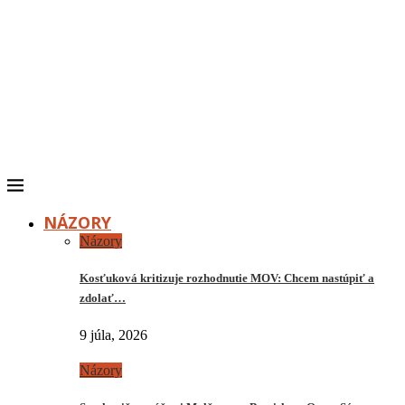
NÁZORY
Názory
Kosťuková kritizuje rozhodnutie MOV: Chcem nastúpiť a
zdolať…
9 júla, 2026
Názory