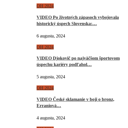
OH 2024
VIDEO Po životných zápasoch vybojovala
historický úspech Slovenska:…
6 augusta, 2024
OH 2024
VIDEO Djokovič po najväčšom športovom
úspechu kariéry podľahol…
5 augusta, 2024
OH 2024
VIDEO České sklamanie v boji o bronz,
Erraniová…
4 augusta, 2024