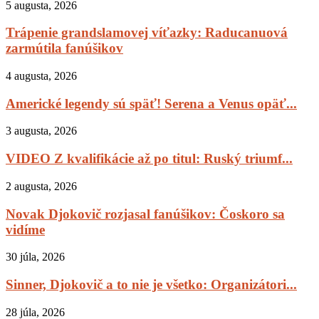
5 augusta, 2026
Trápenie grandslamovej víťazky: Raducanuová
zarmútila fanúšikov
4 augusta, 2026
Americké legendy sú späť! Serena a Venus opäť...
3 augusta, 2026
VIDEO Z kvalifikácie až po titul: Ruský triumf...
2 augusta, 2026
Novak Djokovič rozjasal fanúšikov: Čoskoro sa
vidíme
30 júla, 2026
Sinner, Djokovič a to nie je všetko: Organizátori...
28 júla, 2026