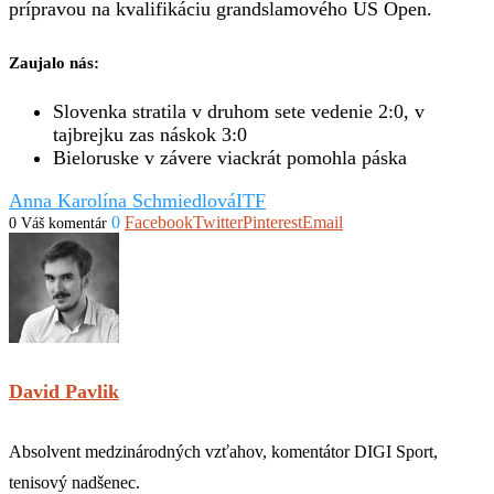
prípravou na kvalifikáciu grandslamového US Open.
Zaujalo nás:
Slovenka stratila v druhom sete vedenie 2:0, v
tajbrejku zas náskok 3:0
Bieloruske v závere viackrát pomohla páska
Anna Karolína Schmiedlová
ITF
0
Facebook
Twitter
Pinterest
Email
0 Váš komentár
David Pavlik
Absolvent medzinárodných vzťahov, komentátor DIGI Sport,
tenisový nadšenec.