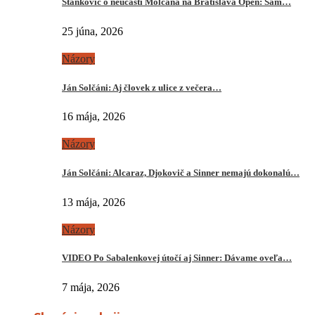
Stankovič o neúčasti Molčana na Bratislava Open: Sám…
25 júna, 2026
Názory
Ján Solčáni: Aj človek z ulice z večera…
16 mája, 2026
Názory
Ján Solčáni: Alcaraz, Djokovič a Sinner nemajú dokonalú…
13 mája, 2026
Názory
VIDEO Po Sabalenkovej útočí aj Sinner: Dávame oveľa…
7 mája, 2026