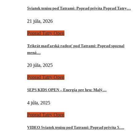
Sviatok tenisu pod Tatrami: Poprad privíta Poprad Tatry…
21 júla, 2026
Poprad Tatry Open
Trikrát maďarská radosť pod Tatrami: Poprad spoznal
mená…
20 júla, 2025
Poprad Tatry Open
SEPS KIDS OPEN – Energia pre hru: Malý…
4 júla, 2025
Poprad Tatry Open
VIDEO Sviatok tenisu pod Tatrami: Poprad privíta 5….