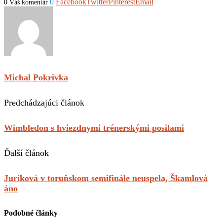
0
Facebook
Twitter
Pinterest
Email
0 Váš komentár
Michal Pokrivka
Predchádzajúci článok
Wimbledon s hviezdnymi trénerskými posilami
Ďalší článok
Juríková v toruňskom semifinále neuspela, Škamlová
áno
Podobné články