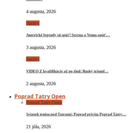
4 augusta, 2026
Správy
Americké legendy sú späť! Serena a Venus opäť…
3 augusta, 2026
Správy
VIDEO Z kvalifikácie až po titul: Ruský triumf…
2 augusta, 2026
Poprad Tatry Open
Poprad Tatry Open
Sviatok tenisu pod Tatrami: Poprad privíta Poprad Tatry…
21 júla, 2026