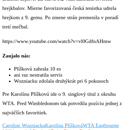
brejkbalov. Mierne favorizovaná česká tenistka udrela
brejkom z 9. gemu. Po zmene strán premenila v poradí
tretí mečbal.
https://www.youtube.com/watch?v=vl0GdfnAHmw
Zaujalo nás:
Plíšková zahrala 10 es
ani raz nestratila servis
Wozniacku zdolala druhýkrát pri 6 pokusoch
Pre Karolínu Plíškovú ide o 9. singlový titul z okruhu
WTA. Pred Wimbledonom tak potvrdila pozíciu jednej z
najväčších favoritiek.
Caroline Wozniacka
Karolína Plíšková
WTA Eastbourne