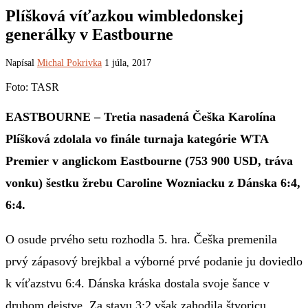
Plíšková víťazkou wimbledonskej
generálky v Eastbourne
Napísal
Michal Pokrivka
1 júla, 2017
Foto: TASR
EASTBOURNE – Tretia nasadená Češka Karolína
Plíšková zdolala vo finále turnaja kategórie WTA
Premier v anglickom Eastbourne (753 900 USD, tráva
vonku) šestku žrebu Caroline Wozniacku z Dánska 6:4,
6:4.
O osude prvého setu rozhodla 5. hra. Češka premenila
prvý zápasový brejkbal a výborné prvé podanie ju doviedlo
k víťazstvu 6:4. Dánska kráska dostala svoje šance v
druhom dejstve. Za stavu 3:2 však zahodila štvoricu