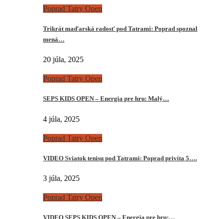
Poprad Tatry Open
Trikrát maďarská radosť pod Tatrami: Poprad spoznal
mená…
20 júla, 2025
Poprad Tatry Open
SEPS KIDS OPEN – Energia pre hru: Malý…
4 júla, 2025
Poprad Tatry Open
VIDEO Sviatok tenisu pod Tatrami: Poprad privíta 5….
3 júla, 2025
Poprad Tatry Open
VIDEO SEPS KIDS OPEN – Energia pre hru:…