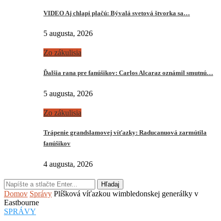
VIDEO Aj chlapi plačú: Bývalá svetová štvorka sa…
5 augusta, 2026
Zo zákulisia
Ďalšia rana pre fanúšikov: Carlos Alcaraz oznámil smutnú…
5 augusta, 2026
Zo zákulisia
Trápenie grandslamovej víťazky: Raducanuová zarmútila
fanúšikov
4 augusta, 2026
Hľadaj
Domov
Správy
Plíšková víťazkou wimbledonskej generálky v
Eastbourne
SPRÁVY