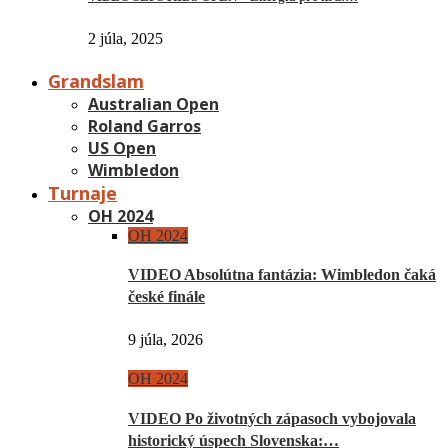
2 júla, 2025
Grandslam
Australian Open
Roland Garros
US Open
Wimbledon
Turnaje
OH 2024
OH 2024
VIDEO Absolútna fantázia: Wimbledon čaká
české finále
9 júla, 2026
OH 2024
VIDEO Po životných zápasoch vybojovala
historický úspech Slovenska:…