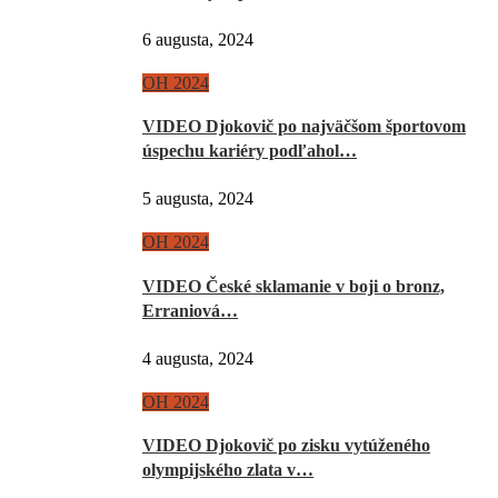
6 augusta, 2024
OH 2024
VIDEO Djokovič po najväčšom športovom
úspechu kariéry podľahol…
5 augusta, 2024
OH 2024
VIDEO České sklamanie v boji o bronz,
Erraniová…
4 augusta, 2024
OH 2024
VIDEO Djokovič po zisku vytúženého
olympijského zlata v…