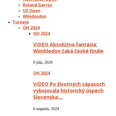
Roland Garros
US Open
Wimbledon
Turnaje
OH 2024
OH 2024
VIDEO Absolútna fantázia:
Wimbledon čaká české finále
9 júla, 2026
OH 2024
VIDEO Po životných zápasoch
vybojovala historický úspech
Slovenska:…
6 augusta, 2024