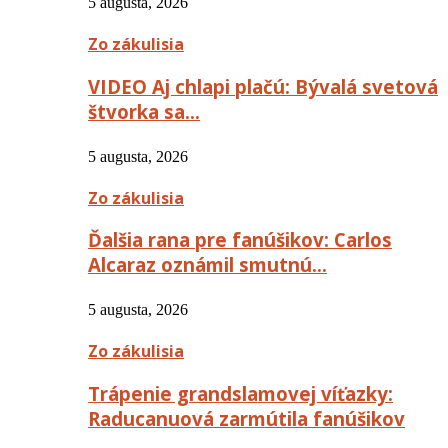
5 augusta, 2026
Zo zákulisia
VIDEO Aj chlapi plačú: Bývalá svetová
štvorka sa…
5 augusta, 2026
Zo zákulisia
Ďalšia rana pre fanúšikov: Carlos
Alcaraz oznámil smutnú…
5 augusta, 2026
Zo zákulisia
Trápenie grandslamovej víťazky:
Raducanuová zarmútila fanúšikov