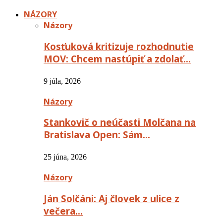
NÁZORY
Názory
Kosťuková kritizuje rozhodnutie
MOV: Chcem nastúpiť a zdolať…
9 júla, 2026
Názory
Stankovič o neúčasti Molčana na
Bratislava Open: Sám…
25 júna, 2026
Názory
Ján Solčáni: Aj človek z ulice z
večera…