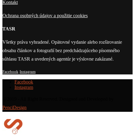
Kontakt
Ochrana osobných údajov a použitie cookies
TASR
Všetky práva vyhradené. Opätovné vydanie alebo rozširovanie
obsahu článkov a fotografií bez predchádzajúceho písomného
súhlasu TASR a uvedených agentúr je výslovne zakázané.
Facebook
Instagram
Facebook
Instagram
@2019 - All Right Reserved. Designed and Developed by
PenciDesign