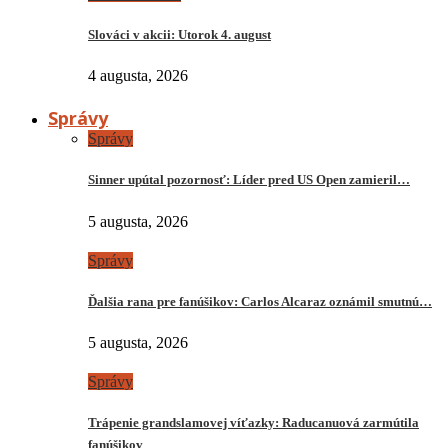
Slováci v akcii: Utorok 4. august
4 augusta, 2026
Správy
Správy
Sinner upútal pozornosť: Líder pred US Open zamieril…
5 augusta, 2026
Správy
Ďalšia rana pre fanúšikov: Carlos Alcaraz oznámil smutnú…
5 augusta, 2026
Správy
Trápenie grandslamovej víťazky: Raducanuová zarmútila
fanúšikov