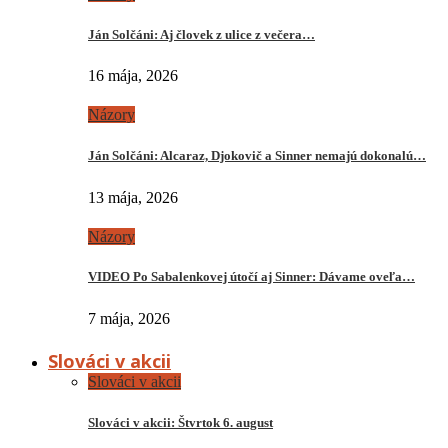
Ján Solčáni: Aj človek z ulice z večera…
16 mája, 2026
Názory
Ján Solčáni: Alcaraz, Djokovič a Sinner nemajú dokonalú…
13 mája, 2026
Názory
VIDEO Po Sabalenkovej útočí aj Sinner: Dávame oveľa…
7 mája, 2026
Slováci v akcii
Slováci v akcii
Slováci v akcii: Štvrtok 6. august