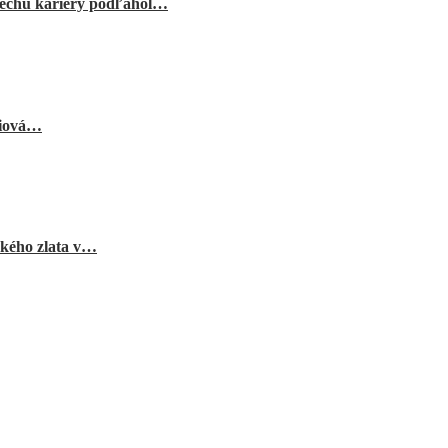
echu kariéry podľahol…
niová…
ského zlata v…