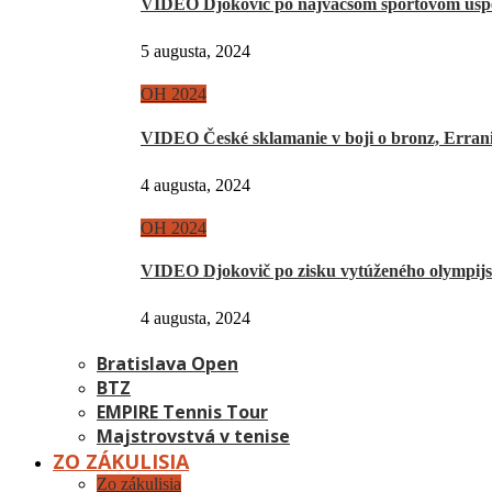
VIDEO Djokovič po najväčšom športovom úsp
5 augusta, 2024
OH 2024
VIDEO České sklamanie v boji o bronz, Erra
4 augusta, 2024
OH 2024
VIDEO Djokovič po zisku vytúženého olympij
4 augusta, 2024
Bratislava Open
BTZ
EMPIRE Tennis Tour
Majstrovstvá v tenise
ZO ZÁKULISIA
Zo zákulisia