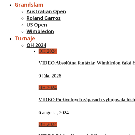
Grandslam
Australian Open
Roland Garros
US Open
Wimbledon
Turnaje
OH 2024
OH 2024
VIDEO Absolútna fantázia: Wimbledon čaká če
9 júla, 2026
OH 2024
VIDEO Po životných zápasoch vybojovala hist
6 augusta, 2024
OH 2024