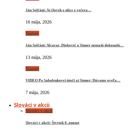
Ján Solčáni: Aj človek z ulice z večera…
16 mája, 2026
Názory
Ján Solčáni: Alcaraz, Djokovič a Sinner nemajú dokonalú…
13 mája, 2026
Názory
VIDEO Po Sabalenkovej útočí aj Sinner: Dávame oveľa…
7 mája, 2026
Slováci v akcii
Slováci v akcii
Slováci v akcii: Štvrtok 6. august