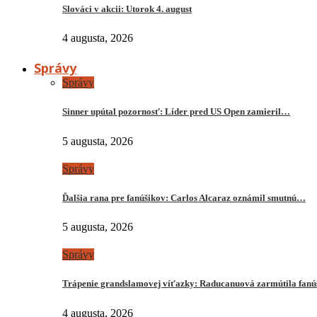
Slováci v akcii: Utorok 4. august
4 augusta, 2026
Správy
Správy
Sinner upútal pozornosť: Líder pred US Open zamieril…
5 augusta, 2026
Správy
Ďalšia rana pre fanúšikov: Carlos Alcaraz oznámil smutnú…
5 augusta, 2026
Správy
Trápenie grandslamovej víťazky: Raducanuová zarmútila fanú
4 augusta, 2026