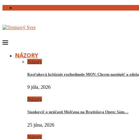
NÁZORY
Názory
Kosťuková kritizuje rozhodnutie MOV: Chcem nastúpiť a zdo
9 júla, 2026
Názory
Stankovič o neúčasti Molčana na Bratislava Open: Sám…
25 júna, 2026
Názory