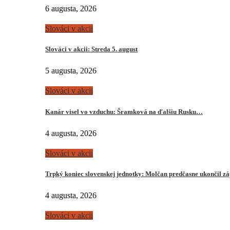
6 augusta, 2026
Slováci v akcii
Slováci v akcii: Streda 5. august
5 augusta, 2026
Slováci v akcii
Kanár visel vo vzduchu: Šramková na ďalšiu Rusku…
4 augusta, 2026
Slováci v akcii
Trpký koniec slovenskej jednotky: Molčan predčasne ukončil z
4 augusta, 2026
Slováci v akcii