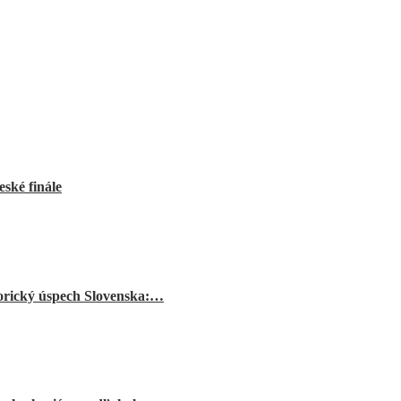
ské finále
orický úspech Slovenska:…