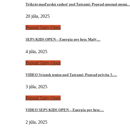
Trikrát maďarská radosť pod Tatrami: Poprad spoznal mená
20 júla, 2025
Poprad Tatry Open
SEPS KIDS OPEN – Energia pre hru: Malý…
4 júla, 2025
Poprad Tatry Open
VIDEO Sviatok tenisu pod Tatrami: Poprad privíta 5….
3 júla, 2025
Poprad Tatry Open
VIDEO SEPS KIDS OPEN – Energia pre hru:…
2 júla, 2025