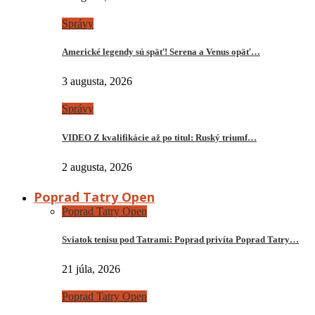
Správy
Americké legendy sú späť! Serena a Venus opäť…
3 augusta, 2026
Správy
VIDEO Z kvalifikácie až po titul: Ruský triumf…
2 augusta, 2026
Poprad Tatry Open
Poprad Tatry Open
Sviatok tenisu pod Tatrami: Poprad privíta Poprad Tatry…
21 júla, 2026
Poprad Tatry Open