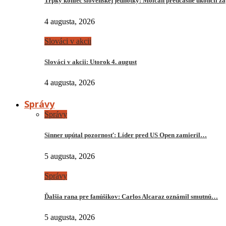
Trpký koniec slovenskej jednotky: Molčan predčasne ukončil z
4 augusta, 2026
Slováci v akcii
Slováci v akcii: Utorok 4. august
4 augusta, 2026
Správy
Správy
Sinner upútal pozornosť: Líder pred US Open zamieril…
5 augusta, 2026
Správy
Ďalšia rana pre fanúšikov: Carlos Alcaraz oznámil smutnú…
5 augusta, 2026