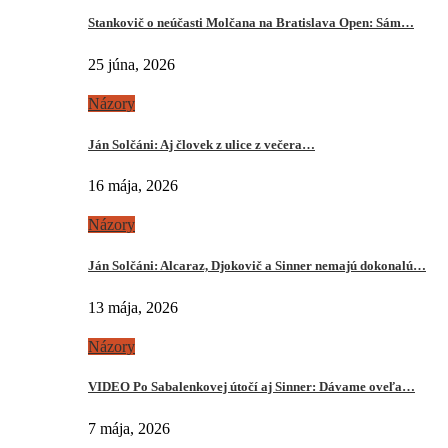
Stankovič o neúčasti Molčana na Bratislava Open: Sám…
25 júna, 2026
Názory
Ján Solčáni: Aj človek z ulice z večera…
16 mája, 2026
Názory
Ján Solčáni: Alcaraz, Djokovič a Sinner nemajú dokonalú…
13 mája, 2026
Názory
VIDEO Po Sabalenkovej útočí aj Sinner: Dávame oveľa…
7 mája, 2026