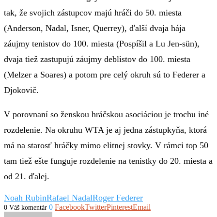
tak, že svojich zástupcov majú hráči do 50. miesta
(Anderson, Nadal, Isner, Querrey), ďalší dvaja hája
záujmy tenistov do 100. miesta (Pospíšil a Lu Jen-sün),
dvaja tiež zastupujú záujmy deblistov do 100. miesta
(Melzer a Soares) a potom pre celý okruh sú to Federer a
Djokovič.
V porovnaní so ženskou hráčskou asociáciou je trochu iné
rozdelenie. Na okruhu WTA je aj jedna zástupkyňa, ktorá
má na starosť hráčky mimo elitnej stovky. V rámci top 50
tam tiež ešte funguje rozdelenie na tenistky do 20. miesta a
od 21. ďalej.
Noah Rubin
Rafael Nadal
Roger Federer
0
Facebook
Twitter
Pinterest
Email
0 Váš komentár