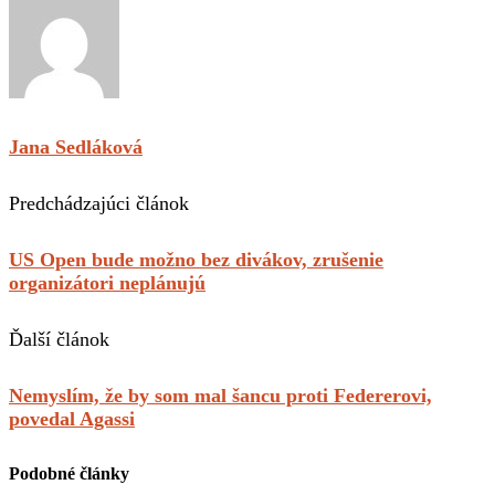
Jana Sedláková
Predchádzajúci článok
US Open bude možno bez divákov, zrušenie
organizátori neplánujú
Ďalší článok
Nemyslím, že by som mal šancu proti Federerovi,
povedal Agassi
Podobné články