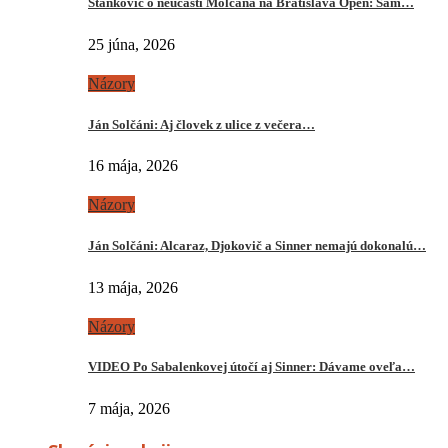
Stankovič o neúčasti Molčana na Bratislava Open: Sám…
25 júna, 2026
Názory
Ján Solčáni: Aj človek z ulice z večera…
16 mája, 2026
Názory
Ján Solčáni: Alcaraz, Djokovič a Sinner nemajú dokonalú…
13 mája, 2026
Názory
VIDEO Po Sabalenkovej útočí aj Sinner: Dávame oveľa…
7 mája, 2026