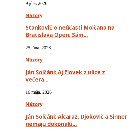
9 júla, 2026
Názory
Stankovič o neúčasti Molčana na
Bratislava Open: Sám…
25 júna, 2026
Názory
Ján Solčáni: Aj človek z ulice z
večera…
16 mája, 2026
Názory
Ján Solčáni: Alcaraz, Djokovič a Sinner
nemajú dokonalú…