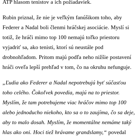
ATP hlasom tenistov a ich požiadaviek.
Rubin priznal, že nie je veľkým fanúšikom toho, aby
Federer a Nadal boli členmi hráčskej asociácie. Myslí si
totiž, že hráči mimo top 100 nemajú toľko priestoru
vyjadriť sa, ako tenisti, ktorí sú neustále pod
drobnohľadom. Pritom majú podľa neho nižšie postavení
hráči oveľa lepší prehľad v tom, čo na okruhu nefunguje.
„Ľudia ako Federer a Nadal nepotrebujú byť súčasťou
toho celého. Čokoľvek povedia, majú na to priestor.
Myslím, že tam potrebujeme viac hráčov mimo top 100
alebo jednoducho niekoho, kto sa o to zaujíma, čo sa deje,
aby to malo dosah. Myslím, že momentálne nemáme taký
hlas ako oni. Hoci tiež hrávame grandslamy,“
povedal