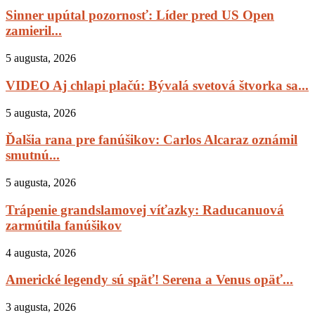
Sinner upútal pozornosť: Líder pred US Open
zamieril...
5 augusta, 2026
VIDEO Aj chlapi plačú: Bývalá svetová štvorka sa...
5 augusta, 2026
Ďalšia rana pre fanúšikov: Carlos Alcaraz oznámil
smutnú...
5 augusta, 2026
Trápenie grandslamovej víťazky: Raducanuová
zarmútila fanúšikov
4 augusta, 2026
Americké legendy sú späť! Serena a Venus opäť...
3 augusta, 2026