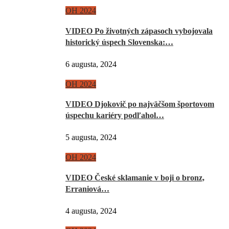
OH 2024
VIDEO Po životných zápasoch vybojovala
historický úspech Slovenska:…
6 augusta, 2024
OH 2024
VIDEO Djokovič po najväčšom športovom
úspechu kariéry podľahol…
5 augusta, 2024
OH 2024
VIDEO České sklamanie v boji o bronz,
Erraniová…
4 augusta, 2024