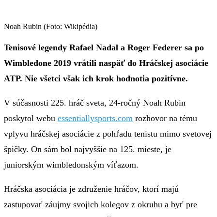
Noah Rubin (Foto: Wikipédia)
Tenisové legendy Rafael Nadal a Roger Federer sa po
Wimbledone 2019 vrátili naspäť do Hráčskej asociácie
ATP. Nie všetci však ich krok hodnotia pozitívne.
V súčasnosti 225. hráč sveta, 24-ročný Noah Rubin
poskytol webu
essentiallysports.com
rozhovor na tému
vplyvu hráčskej asociácie z pohľadu tenistu mimo svetovej
špičky. On sám bol najvyššie na 125. mieste, je
juniorským wimbledonským víťazom.
Hráčska asociácia je združenie hráčov, ktorí majú
zastupovať záujmy svojich kolegov z okruhu a byť pre