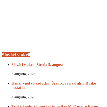
Slováci v akcii
Slováci v akcii: Streda 5. august
5 augusta, 2026
Kanár visel vo vzduchu: Šramková na ďalšiu Rusku
nestačila
4 augusta, 2026
Trpký koniec slovenskej jednotky: Molčan predčasne