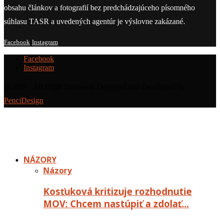
obsahu článkov a fotografií bez predchádzajúceho písomného
súhlasu TASR a uvedených agentúr je výslovne zakázané.
Facebook
Instagram
Facebook
Instagram
@2019 - All Right Reserved. Designed and Developed by
PenciDesign
NÁZORY
Názory
Kosťuková kritizuje rozhodnutie
MOV: Chcem nastúpiť a zdolať…