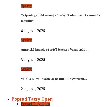
Správy
Trápenie grandslamovej víťazky: Raducanuová zarmútila
fanúšikov
4 augusta, 2026
Správy
Americké legendy sú späť! Serena a Venus opäť…
3 augusta, 2026
Správy
VIDEO Z kvalifikácie až po titul: Ruský triumf…
2 augusta, 2026
Poprad Tatry Open
Poprad Tatry Open