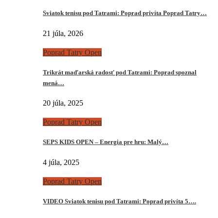
Sviatok tenisu pod Tatrami: Poprad privíta Poprad Tatry…
21 júla, 2026
Poprad Tatry Open
Trikrát maďarská radosť pod Tatrami: Poprad spoznal
mená…
20 júla, 2025
Poprad Tatry Open
SEPS KIDS OPEN – Energia pre hru: Malý…
4 júla, 2025
Poprad Tatry Open
VIDEO Sviatok tenisu pod Tatrami: Poprad privíta 5….