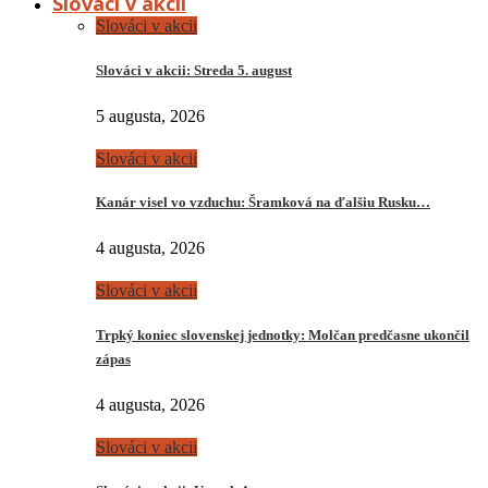
Slováci v akcii
Slováci v akcii
Slováci v akcii: Streda 5. august
5 augusta, 2026
Slováci v akcii
Kanár visel vo vzduchu: Šramková na ďalšiu Rusku…
4 augusta, 2026
Slováci v akcii
Trpký koniec slovenskej jednotky: Molčan predčasne ukončil
zápas
4 augusta, 2026
Slováci v akcii