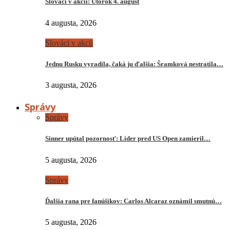
Slováci v akcii: Utorok 4. august
4 augusta, 2026
Slováci v akcii
Jednu Rusku vyradila, čaká ju ďalšia: Šramková nestratila…
3 augusta, 2026
Správy
Správy
Sinner upútal pozornosť: Líder pred US Open zamieril…
5 augusta, 2026
Správy
Ďalšia rana pre fanúšikov: Carlos Alcaraz oznámil smutnú…
5 augusta, 2026