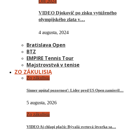
OH 2024
VIDEO Djokovič po zisku vytúženého
olympijského zlata v…
4 augusta, 2024
Bratislava Open
BTZ
EMPIRE Tennis Tour
Majstrovstvá v tenise
ZO ZÁKULISIA
Zo zákulisia
Sinner upútal pozornosť: Líder pred US Open zamieril…
5 augusta, 2026
Zo zákulisia
VIDEO Aj chlapi plačú: Bývalá svetová štvorka sa…