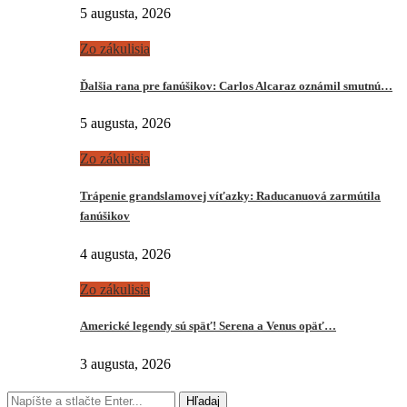
5 augusta, 2026
Zo zákulisia
Ďalšia rana pre fanúšikov: Carlos Alcaraz oznámil smutnú…
5 augusta, 2026
Zo zákulisia
Trápenie grandslamovej víťazky: Raducanuová zarmútila
fanúšikov
4 augusta, 2026
Zo zákulisia
Americké legendy sú späť! Serena a Venus opäť…
3 augusta, 2026
Hľadaj