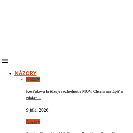
NÁZORY
Názory
Kosťuková kritizuje rozhodnutie MOV: Chcem nastúpiť a
zdolať…
9 júla, 2026
Názory