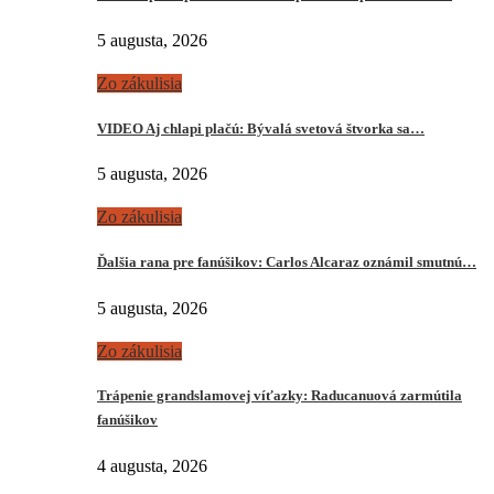
5 augusta, 2026
Zo zákulisia
VIDEO Aj chlapi plačú: Bývalá svetová štvorka sa…
5 augusta, 2026
Zo zákulisia
Ďalšia rana pre fanúšikov: Carlos Alcaraz oznámil smutnú…
5 augusta, 2026
Zo zákulisia
Trápenie grandslamovej víťazky: Raducanuová zarmútila
fanúšikov
4 augusta, 2026