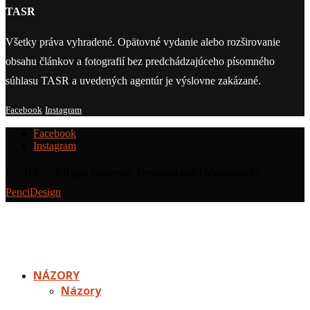
TASR
Všetky práva vyhradené. Opätovné vydanie alebo rozširovanie
obsahu článkov a fotografií bez predchádzajúceho písomného
súhlasu TASR a uvedených agentúr je výslovne zakázané.
Facebook
Instagram
Facebook
Instagram
@2019 - All Right Reserved. Designed and Developed by
PenciDesign
NÁZORY
Názory