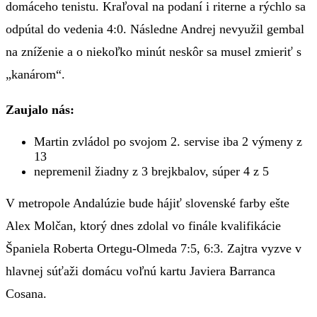
domáceho tenistu. Kraľoval na podaní i riterne a rýchlo sa
odpútal do vedenia 4:0. Následne Andrej nevyužil gembal
na zníženie a o niekoľko minút neskôr sa musel zmieriť s
„kanárom“.
Zaujalo nás:
Martin zvládol po svojom 2. servise iba 2 výmeny z
13
nepremenil žiadny z 3 brejkbalov, súper 4 z 5
V metropole Andalúzie bude hájiť slovenské farby ešte
Alex Molčan, ktorý dnes zdolal vo finále kvalifikácie
Španiela Roberta Ortegu-Olmeda 7:5, 6:3. Zajtra vyzve v
hlavnej súťaži domácu voľnú kartu Javiera Barranca
Cosana.