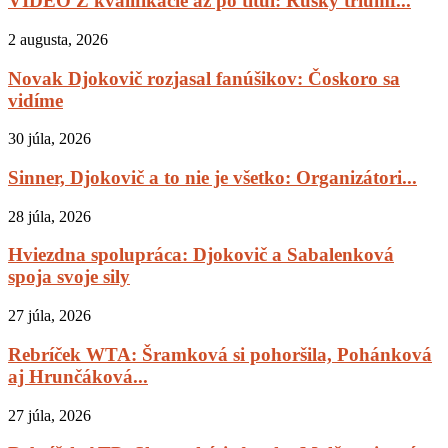
VIDEO Z kvalifikácie až po titul: Ruský triumf...
2 augusta, 2026
Novak Djokovič rozjasal fanúšikov: Čoskoro sa
vidíme
30 júla, 2026
Sinner, Djokovič a to nie je všetko: Organizátori...
28 júla, 2026
Hviezdna spolupráca: Djokovič a Sabalenková
spoja svoje sily
27 júla, 2026
Rebríček WTA: Šramková si pohoršila, Pohánková
aj Hrunčáková...
27 júla, 2026