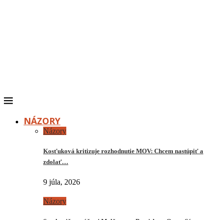
NÁZORY
Názory
Kosťuková kritizuje rozhodnutie MOV: Chcem nastúpiť a
zdolať…
9 júla, 2026
Názory