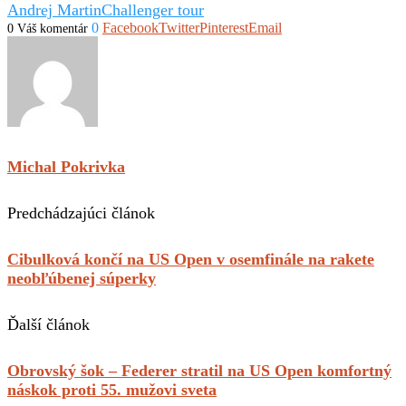
Andrej Martin
Challenger tour
0
Facebook
Twitter
Pinterest
Email
0 Váš komentár
Michal Pokrivka
Predchádzajúci článok
Cibulková končí na US Open v osemfinále na rakete
neobľúbenej súperky
Ďalší článok
Obrovský šok – Federer stratil na US Open komfortný
náskok proti 55. mužovi sveta