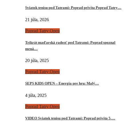
Sviatok tenisu pod Tatrami: Poprad privíta Poprad Tatry…
21 júla, 2026
Poprad Tatry Open
Trikrát maďarská radosť pod Tatrami: Poprad spoznal
mená…
20 júla, 2025
Poprad Tatry Open
SEPS KIDS OPEN – Energia pre hru: Malý…
4 júla, 2025
Poprad Tatry Open
VIDEO Sviatok tenisu pod Tatrami: Poprad privíta 5….