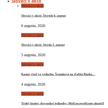
Slováci v akcii
Slováci v akcii
Slováci v akcii: Štvrtok 6. august
6 augusta, 2026
Slováci v akcii
Slováci v akcii: Streda 5. august
5 augusta, 2026
Slováci v akcii
Kanár visel vo vzduchu: Šramková na ďalšiu Rusku…
4 augusta, 2026
Slováci v akcii
Trpký koniec slovenskej jednotky: Molčan predčasne ukončil