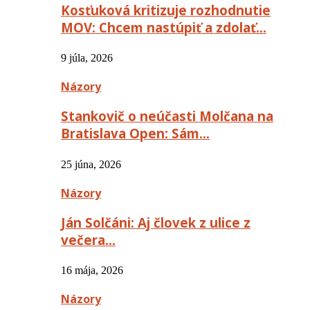
Kosťuková kritizuje rozhodnutie
MOV: Chcem nastúpiť a zdolať…
9 júla, 2026
Názory
Stankovič o neúčasti Molčana na
Bratislava Open: Sám…
25 júna, 2026
Názory
Ján Solčáni: Aj človek z ulice z
večera…
16 mája, 2026
Názory