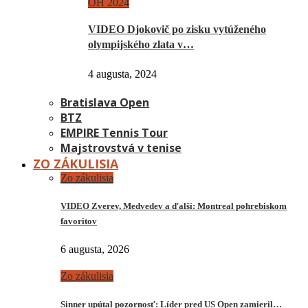
OH 2024
VIDEO Djokovič po zisku vytúženého
olympijského zlata v…
4 augusta, 2024
Bratislava Open
BTZ
EMPIRE Tennis Tour
Majstrovstvá v tenise
ZO ZÁKULISIA
Zo zákulisia
VIDEO Zverev, Medvedev a ďalší: Montreal pohrebiskom
favoritov
6 augusta, 2026
Zo zákulisia
Sinner upútal pozornosť: Líder pred US Open zamieril…