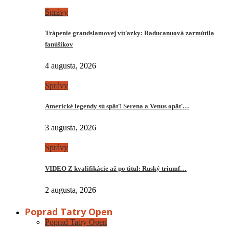
Správy
Trápenie grandslamovej víťazky: Raducanuová zarmútila
fanúšikov
4 augusta, 2026
Správy
Americké legendy sú späť! Serena a Venus opäť…
3 augusta, 2026
Správy
VIDEO Z kvalifikácie až po titul: Ruský triumf…
2 augusta, 2026
Poprad Tatry Open
Poprad Tatry Open