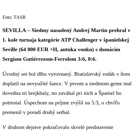
Foto: TASR
SEVILLA – Siedmy nasadený Andrej Martin prehral v
1. kole turnaja kategórie ATP Challenger v španielskej
Seville (64 000 EUR +H, antuka vonku) s domácim
Sergiom Gutiérrezom-Ferrolom 3:6, 0:6.
Úvodný set bol dlho vyrovnaný. Bratislavský rodák v ňom
doplatil na nevyužité šance. V prvom a siedmom geme mal
dovedna tri brejkbaly, no zaváhal pri nich a Španiel ho
potrestal. Úspechom na príjme zvýšil na 5:3, o chvíľu
premenil v poradí druhý setbal.
V druhom dejstve pokračovalo skvelé predstavenie