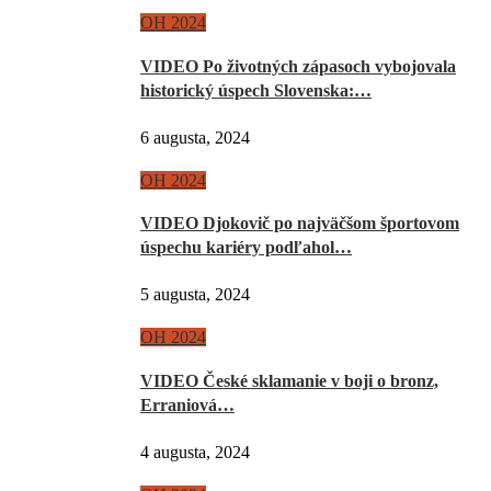
OH 2024
VIDEO Po životných zápasoch vybojovala
historický úspech Slovenska:…
6 augusta, 2024
OH 2024
VIDEO Djokovič po najväčšom športovom
úspechu kariéry podľahol…
5 augusta, 2024
OH 2024
VIDEO České sklamanie v boji o bronz,
Erraniová…
4 augusta, 2024