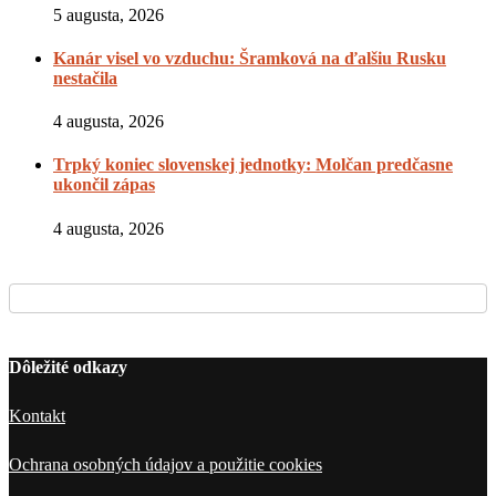
5 augusta, 2026
Kanár visel vo vzduchu: Šramková na ďalšiu Rusku
nestačila
4 augusta, 2026
Trpký koniec slovenskej jednotky: Molčan predčasne
ukončil zápas
4 augusta, 2026
Dôležité odkazy
Kontakt
Ochrana osobných údajov a použitie cookies