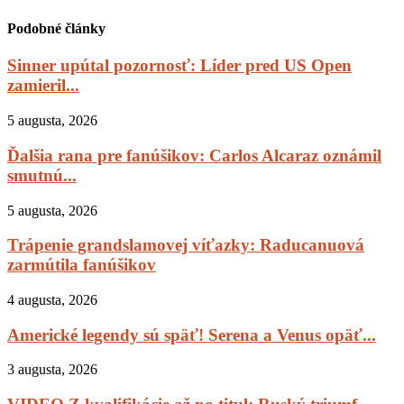
Podobné články
Sinner upútal pozornosť: Líder pred US Open
zamieril...
5 augusta, 2026
Ďalšia rana pre fanúšikov: Carlos Alcaraz oznámil
smutnú...
5 augusta, 2026
Trápenie grandslamovej víťazky: Raducanuová
zarmútila fanúšikov
4 augusta, 2026
Americké legendy sú späť! Serena a Venus opäť...
3 augusta, 2026