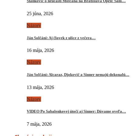
Stankovič o neúčasti Molčana na Bratislava Open: Sám…
25 júna, 2026
Názory
Ján Solčáni: Aj človek z ulice z večera…
16 mája, 2026
Názory
Ján Solčáni: Alcaraz, Djokovič a Sinner nemajú dokonalú…
13 mája, 2026
Názory
VIDEO Po Sabalenkovej útočí aj Sinner: Dávame oveľa…
7 mája, 2026