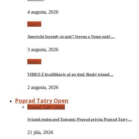
4 augusta, 2026
Správy
Americké legendy sú späť! Serena a Venus opäť…
3 augusta, 2026
Správy
VIDEO Z kvalifikácie až po titul: Ruský triumf…
2 augusta, 2026
Poprad Tatry Open
Poprad Tatry Open
Sviatok tenisu pod Tatrami: Poprad privíta Poprad Tatry…
21 júla, 2026