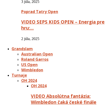
3 júla, 2025
Poprad Tatry Open
VIDEO SEPS KIDS OPEN – Energia pre
hru:…
2 júla, 2025
Grandslam
Australian Open
Roland Garros
US Open
Wimbledon
Turnaje
OH 2024
OH 2024
VIDEO Absolútna fantázia:
Wimbledon čaká české finále