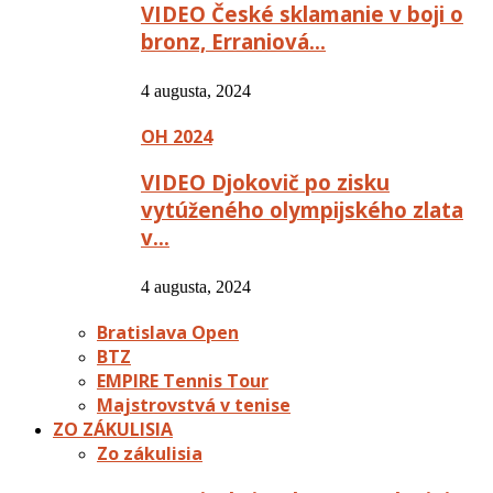
VIDEO České sklamanie v boji o
bronz, Erraniová…
4 augusta, 2024
OH 2024
VIDEO Djokovič po zisku
vytúženého olympijského zlata
v…
4 augusta, 2024
Bratislava Open
BTZ
EMPIRE Tennis Tour
Majstrovstvá v tenise
ZO ZÁKULISIA
Zo zákulisia