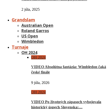
2 júla, 2025
Grandslam
Australian Open
Roland Garros
US Open
Wimbledon
Turnaje
OH 2024
OH 2024
VIDEO Absolútna fantázia: Wimbledon čaká
české finále
9 júla, 2026
OH 2024
VIDEO Po životných zápasoch vybojovala
historický úspech Slovenska:…