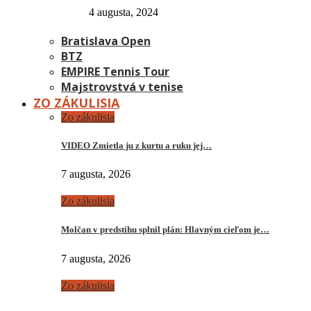
4 augusta, 2024
Bratislava Open
BTZ
EMPIRE Tennis Tour
Majstrovstvá v tenise
ZO ZÁKULISIA
Zo zákulisia
VIDEO Zmietla ju z kurtu a ruku jej…
7 augusta, 2026
Zo zákulisia
Molčan v predstihu splnil plán: Hlavným cieľom je…
7 augusta, 2026
Zo zákulisia