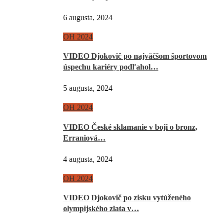
6 augusta, 2024
OH 2024
VIDEO Djokovič po najväčšom športovom
úspechu kariéry podľahol…
5 augusta, 2024
OH 2024
VIDEO České sklamanie v boji o bronz,
Erraniová…
4 augusta, 2024
OH 2024
VIDEO Djokovič po zisku vytúženého
olympijského zlata v…