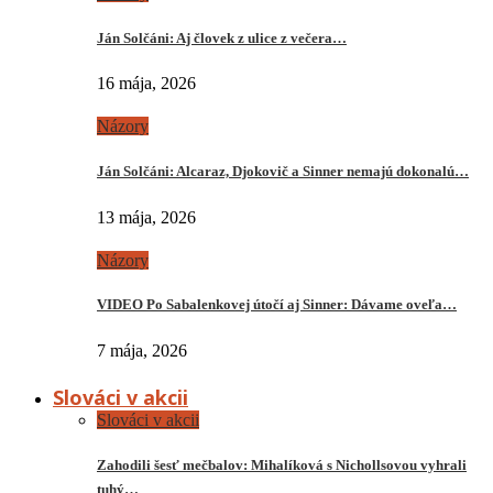
Ján Solčáni: Aj človek z ulice z večera…
16 mája, 2026
Názory
Ján Solčáni: Alcaraz, Djokovič a Sinner nemajú dokonalú…
13 mája, 2026
Názory
VIDEO Po Sabalenkovej útočí aj Sinner: Dávame oveľa…
7 mája, 2026
Slováci v akcii
Slováci v akcii
Zahodili šesť mečbalov: Mihalíková s Nichollsovou vyhrali
tuhý…