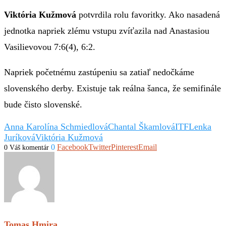
Viktória Kužmová
potvrdila rolu favoritky. Ako nasadená
jednotka napriek zlému vstupu zvíťazila nad Anastasiou
Vasilievovou 7:6(4), 6:2.
Napriek početnému zastúpeniu sa zatiaľ nedočkáme
slovenského derby. Existuje tak reálna šanca, že semifinále
bude čisto slovenské.
Anna Karolína Schmiedlová
Chantal Škamlová
ITF
Lenka
Juríková
Viktória Kužmová
0
Facebook
Twitter
Pinterest
Email
0 Váš komentár
Tomas Hmira