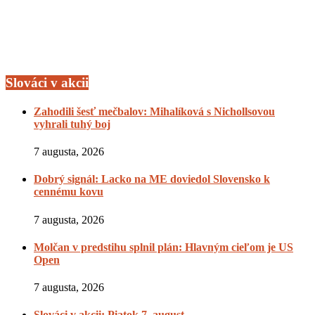
Slováci v akcii
Zahodili šesť mečbalov: Mihalíková s Nichollsovou
vyhrali tuhý boj
7 augusta, 2026
Dobrý signál: Lacko na ME doviedol Slovensko k
cennému kovu
7 augusta, 2026
Molčan v predstihu splnil plán: Hlavným cieľom je US
Open
7 augusta, 2026
Slováci v akcii: Piatok 7. august