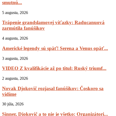
smutnú...
5 augusta, 2026
Trápenie grandslamovej víťazky: Raducanuová
zarmútila fanúšikov
4 augusta, 2026
Americké legendy sú späť! Serena a Venus opäť...
3 augusta, 2026
VIDEO Z kvalifikácie až po titul: Ruský triumf...
2 augusta, 2026
Novak Djokovič rozjasal fanúšikov: Čoskoro sa
vidíme
30 júla, 2026
Sinner, Djokovič a to nie je všetko: Organizátori...