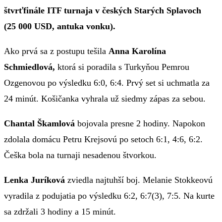
štvrťfinále ITF turnaja v českých Starých Splavoch
(25 000 USD, antuka vonku).
Ako prvá sa z postupu tešila
Anna Karolína
Schmiedlová,
ktorá si poradila s Turkyňou Pemrou
Ozgenovou po výsledku 6:0, 6:4. Prvý set si uchmatla za
24 minút. Košičanka vyhrala už siedmy zápas za sebou.
Chantal Škamlová
bojovala presne 2 hodiny. Napokon
zdolala domácu Petru Krejsovú po setoch 6:1, 4:6, 6:2.
Češka bola na turnaji nesadenou štvorkou.
Lenka Juríková
zviedla najtuhší boj. Melanie Stokkeovú
vyradila z podujatia po výsledku 6:2, 6:7(3), 7:5. Na kurte
sa zdržali 3 hodiny a 15 minút.