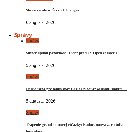
Slováci v akcii: Štvrtok 6. august
6 augusta, 2026
Správy
Správy
Sinner upútal pozornosť: Líder pred US Open zamieril…
5 augusta, 2026
Správy
Ďalšia rana pre fanúšikov: Carlos Alcaraz oznámil smutnú…
5 augusta, 2026
Správy
Trápenie grandslamovej víťazky: Raducanuová zarmútila
fanúšikov