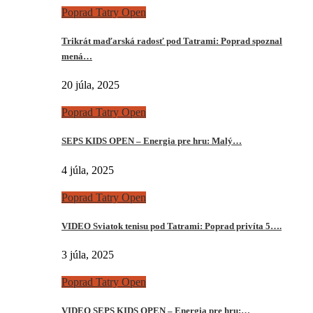
Poprad Tatry Open
Trikrát maďarská radosť pod Tatrami: Poprad spoznal
mená…
20 júla, 2025
Poprad Tatry Open
SEPS KIDS OPEN – Energia pre hru: Malý…
4 júla, 2025
Poprad Tatry Open
VIDEO Sviatok tenisu pod Tatrami: Poprad privíta 5….
3 júla, 2025
Poprad Tatry Open
VIDEO SEPS KIDS OPEN – Energia pre hru:…