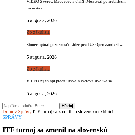
VIDEO Zverev, Medvedev a ďalší: Montreal pohrebiskom
favoritov
6 augusta, 2026
Zo zákulisia
Sinner upútal pozornosť: Líder pred US Open zamieril…
5 augusta, 2026
Zo zákulisia
VIDEO Aj chlapi plačú: Bývalá svetová štvorka sa…
5 augusta, 2026
Hľadaj
Domov
Správy
ITF turnaj sa zmenil na slovenskú exhibíciu
SPRÁVY
ITF turnaj sa zmenil na slovenskú