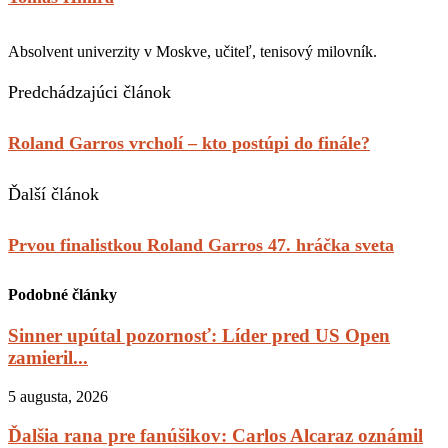
Absolvent univerzity v Moskve, učiteľ, tenisový milovník.
Predchádzajúci článok
Roland Garros vrcholí – kto postúpi do finále?
Ďalší článok
Prvou finalistkou Roland Garros 47. hráčka sveta
Podobné články
Sinner upútal pozornosť: Líder pred US Open
zamieril...
5 augusta, 2026
Ďalšia rana pre fanúšikov: Carlos Alcaraz oznámil