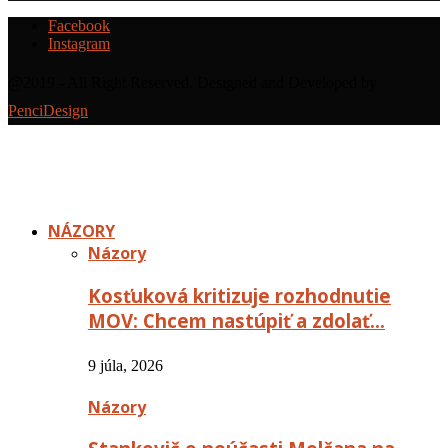
Facebook
Instagram
@2019 - All Right Reserved. Designed and Developed by
PenciDesign
NÁZORY
Názory
Kosťuková kritizuje rozhodnutie
MOV: Chcem nastúpiť a zdolať…
9 júla, 2026
Názory