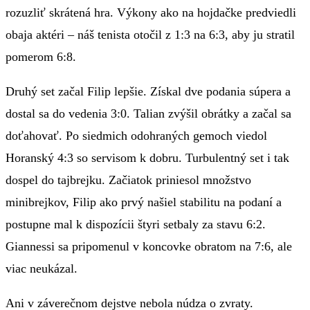
rozuzliť skrátená hra. Výkony ako na hojdačke predviedli
obaja aktéri – náš tenista otočil z 1:3 na 6:3, aby ju stratil
pomerom 6:8.
Druhý set začal Filip lepšie. Získal dve podania súpera a
dostal sa do vedenia 3:0. Talian zvýšil obrátky a začal sa
doťahovať. Po siedmich odohraných gemoch viedol
Horanský 4:3 so servisom k dobru. Turbulentný set i tak
dospel do tajbrejku. Začiatok priniesol množstvo
minibrejkov, Filip ako prvý našiel stabilitu na podaní a
postupne mal k dispozícii štyri setbaly za stavu 6:2.
Giannessi sa pripomenul v koncovke obratom na 7:6, ale
viac neukázal.
Ani v záverečnom dejstve nebola núdza o zvraty.