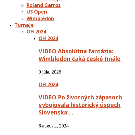
Roland Garros
US Open
Wimbledon
Turnaje
OH 2024
OH 2024
VIDEO Absolútna fantázia:
Wimbledon čaká české finále
9 júla, 2026
OH 2024
VIDEO Po životných zápasoch
vybojovala historický úspech
Slovenska:…
6 augusta, 2024