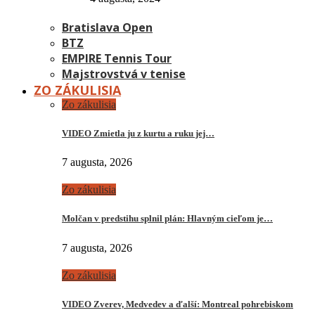
Bratislava Open
BTZ
EMPIRE Tennis Tour
Majstrovstvá v tenise
ZO ZÁKULISIA
Zo zákulisia
VIDEO Zmietla ju z kurtu a ruku jej…
7 augusta, 2026
Zo zákulisia
Molčan v predstihu splnil plán: Hlavným cieľom je…
7 augusta, 2026
Zo zákulisia
VIDEO Zverev, Medvedev a ďalší: Montreal pohrebiskom