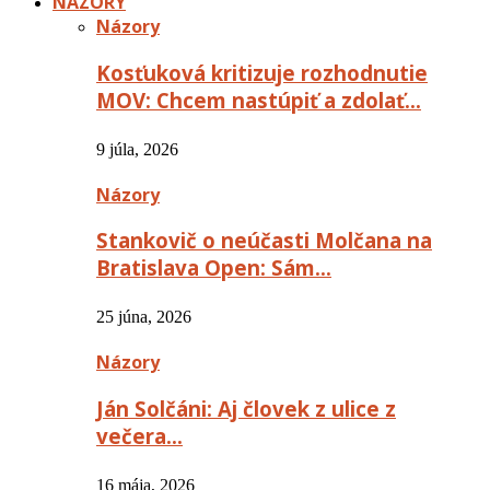
NÁZORY
Názory
Kosťuková kritizuje rozhodnutie
MOV: Chcem nastúpiť a zdolať…
9 júla, 2026
Názory
Stankovič o neúčasti Molčana na
Bratislava Open: Sám…
25 júna, 2026
Názory
Ján Solčáni: Aj človek z ulice z
večera…
16 mája, 2026