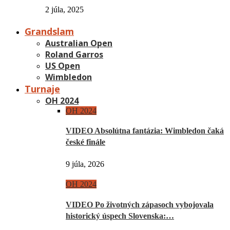
2 júla, 2025
Grandslam
Australian Open
Roland Garros
US Open
Wimbledon
Turnaje
OH 2024
OH 2024
VIDEO Absolútna fantázia: Wimbledon čaká
české finále
9 júla, 2026
OH 2024
VIDEO Po životných zápasoch vybojovala
historický úspech Slovenska:…