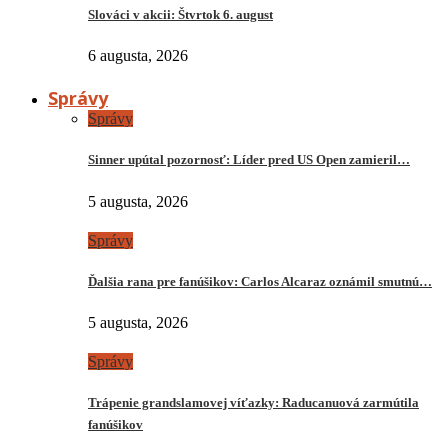
Slováci v akcii: Štvrtok 6. august
6 augusta, 2026
Správy
Správy
Sinner upútal pozornosť: Líder pred US Open zamieril…
5 augusta, 2026
Správy
Ďalšia rana pre fanúšikov: Carlos Alcaraz oznámil smutnú…
5 augusta, 2026
Správy
Trápenie grandslamovej víťazky: Raducanuová zarmútila
fanúšikov