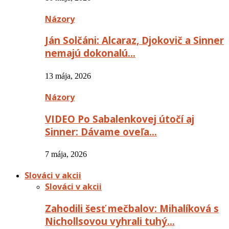
Názory
Ján Solčáni: Alcaraz, Djokovič a Sinner
nemajú dokonalú…
13 mája, 2026
Názory
VIDEO Po Sabalenkovej útočí aj
Sinner: Dávame oveľa…
7 mája, 2026
Slováci v akcii
Slováci v akcii
Zahodili šesť mečbalov: Mihalíková s
Nichollsovou vyhrali tuhý…