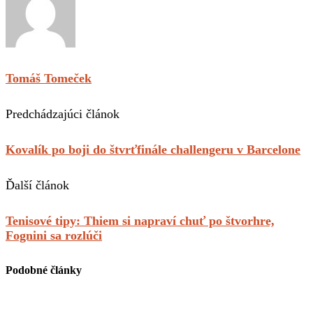
Tomáš Tomeček
Predchádzajúci článok
Kovalík po boji do štvrťfinále challengeru v Barcelone
Ďalší článok
Tenisové tipy: Thiem si napraví chuť po štvorhre,
Fognini sa rozlúči
Podobné články