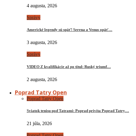
4 augusta, 2026
Správy
Americké legendy sú späť! Serena a Venus opäť…
3 augusta, 2026
Správy
VIDEO Z kvalifikácie až po titul: Ruský triumf…
2 augusta, 2026
Poprad Tatry Open
Poprad Tatry Open
Sviatok tenisu pod Tatrami: Poprad privíta Poprad Tatry…
21 júla, 2026
Poprad Tatry Open