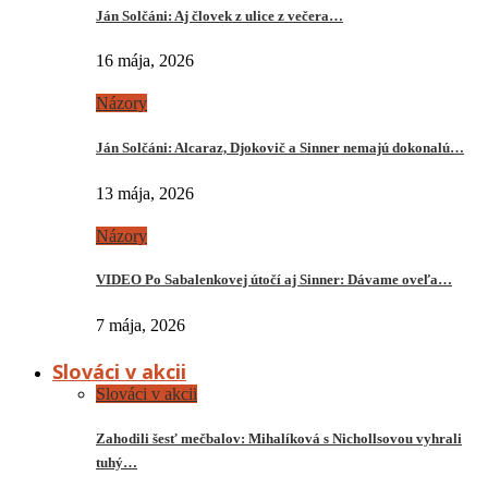
Ján Solčáni: Aj človek z ulice z večera…
16 mája, 2026
Názory
Ján Solčáni: Alcaraz, Djokovič a Sinner nemajú dokonalú…
13 mája, 2026
Názory
VIDEO Po Sabalenkovej útočí aj Sinner: Dávame oveľa…
7 mája, 2026
Slováci v akcii
Slováci v akcii
Zahodili šesť mečbalov: Mihalíková s Nichollsovou vyhrali
tuhý…