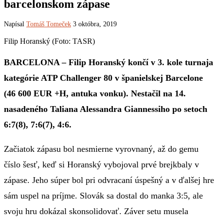
barcelonskom zápase
Napísal
Tomáš Tomeček
3 októbra, 2019
Filip Horanský (Foto: TASR)
BARCELONA – Filip Horanský končí v 3. kole turnaja
kategórie ATP Challenger 80 v španielskej Barcelone
(46 600 EUR +H, antuka vonku). Nestačil na 14.
nasadeného Taliana Alessandra Giannessiho po setoch
6:7(8), 7:6(7), 4:6.
Začiatok zápasu bol nesmierne vyrovnaný, až do gemu
číslo šesť, keď si Horanský vybojoval prvé brejkbaly v
zápase. Jeho súper bol pri odvracaní úspešný a v ďalšej hre
sám uspel na príjme. Slovák sa dostal do manka 3:5, ale
svoju hru dokázal skonsolidovať. Záver setu musela