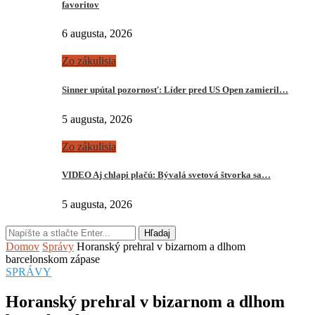
favoritov
6 augusta, 2026
Zo zákulisia
Sinner upútal pozornosť: Líder pred US Open zamieril…
5 augusta, 2026
Zo zákulisia
VIDEO Aj chlapi plačú: Bývalá svetová štvorka sa…
5 augusta, 2026
Hľadaj
Domov
Správy
Horanský prehral v bizarnom a dlhom
barcelonskom zápase
SPRÁVY
Horanský prehral v bizarnom a dlhom