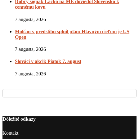
Dobrý signál: Lacko na ME doviedol Slovensko k
cennému kovu
7 augusta, 2026
Molčan v predstihu splnil plán: Hlavným cieľom je US
Open
7 augusta, 2026
Slováci v akcii: Piatok 7. august
7 augusta, 2026
Dôležité odkazy
Kontakt