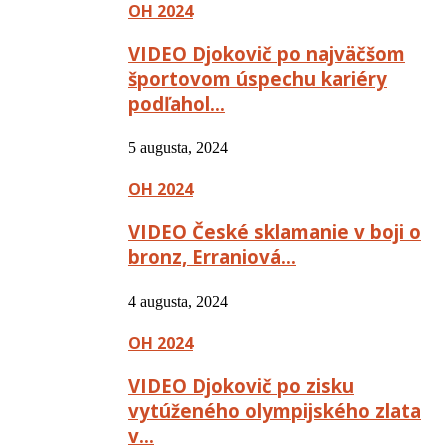
OH 2024
VIDEO Djokovič po najväčšom
športovom úspechu kariéry
podľahol…
5 augusta, 2024
OH 2024
VIDEO České sklamanie v boji o
bronz, Erraniová…
4 augusta, 2024
OH 2024
VIDEO Djokovič po zisku
vytúženého olympijského zlata
v…