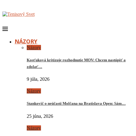
NÁZORY
Názory
Kosťuková kritizuje rozhodnutie MOV: Chcem nastúpiť a
zdolať…
9 júla, 2026
Názory
Stankovič o neúčasti Molčana na Bratislava Open: Sám…
25 júna, 2026
Názory