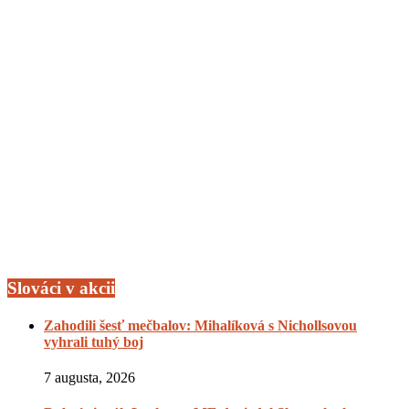
Slováci v akcii
Zahodili šesť mečbalov: Mihalíková s Nichollsovou
vyhrali tuhý boj
7 augusta, 2026