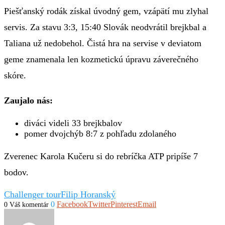
Piešťanský rodák získal úvodný gem, vzápätí mu zlyhal
servis. Za stavu 3:3, 15:40 Slovák neodvrátil brejkbal a
Taliana už nedobehol. Čistá hra na servise v deviatom
geme znamenala len kozmetickú úpravu záverečného
skóre.
Zaujalo nás:
diváci videli 33 brejkbalov
pomer dvojchýb 8:7 z pohľadu zdolaného
Zverenec Karola Kučeru si do rebríčka ATP pripíše 7
bodov.
Challenger tour
Filip Horanský
0
Facebook
Twitter
Pinterest
Email
0 Váš komentár