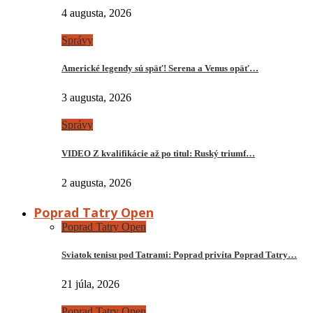
4 augusta, 2026
Správy
Americké legendy sú späť! Serena a Venus opäť…
3 augusta, 2026
Správy
VIDEO Z kvalifikácie až po titul: Ruský triumf…
2 augusta, 2026
Poprad Tatry Open
Poprad Tatry Open
Sviatok tenisu pod Tatrami: Poprad privíta Poprad Tatry…
21 júla, 2026
Poprad Tatry Open