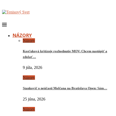
NÁZORY
Názory
Kosťuková kritizuje rozhodnutie MOV: Chcem nastúpiť a
zdolať…
9 júla, 2026
Názory
Stankovič o neúčasti Molčana na Bratislava Open: Sám…
25 júna, 2026
Názory