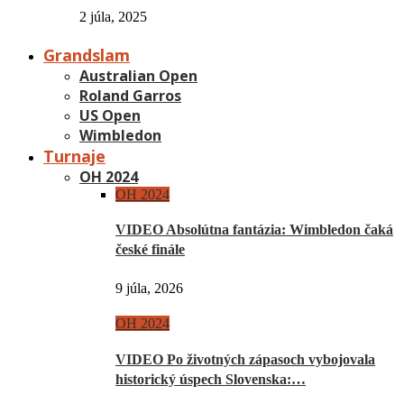
2 júla, 2025
Grandslam
Australian Open
Roland Garros
US Open
Wimbledon
Turnaje
OH 2024
OH 2024
VIDEO Absolútna fantázia: Wimbledon čaká
české finále
9 júla, 2026
OH 2024
VIDEO Po životných zápasoch vybojovala
historický úspech Slovenska:…