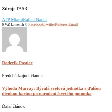
Zdroj:
TASR
ATP Miami
Rafael Nadal
0
Facebook
Twitter
Pinterest
Email
0 Váš komentár
Roderik Pastier
Predchádzajúci článok
Výhoda Murray: Bývalá svetová jednotka s ďalšou
divokou kartou po narodení štvrtého potomka
Ďalší článok