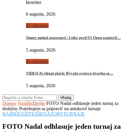
favoritov
6 augusta, 2026
Zo zákulisia
Sinner upútal pozornosť: Líder pred US Open zamieril…
5 augusta, 2026
Zo zákulisia
VIDEO Aj chlapi plačú: Bývalá svetová štvorka sa…
5 augusta, 2026
Hľadaj
Domov
Najdôležitejšie
FOTO Nadal odhlasuje jeden turnaj za
druhým: Potrebujem sa pripraviť na antukové turnaje
NAJDÔLEŽITEJŠIE
NÁZORY
TURNAJE
FOTO Nadal odhlasuje jeden turnaj za