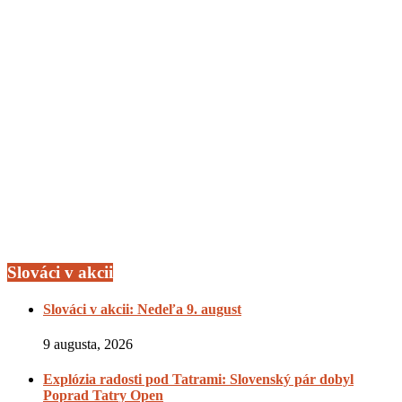
Slováci v akcii
Slováci v akcii: Nedeľa 9. august
9 augusta, 2026
Explózia radosti pod Tatrami: Slovenský pár dobyl
Poprad Tatry Open