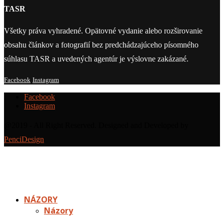
TASR
Všetky práva vyhradené. Opätovné vydanie alebo rozširovanie
obsahu článkov a fotografií bez predchádzajúceho písomného
súhlasu TASR a uvedených agentúr je výslovne zakázané.
Facebook
Instagram
Facebook
Instagram
@2019 - All Right Reserved. Designed and Developed by
PenciDesign
NÁZORY
Názory