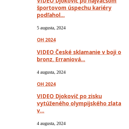
VIDEO Djokovič po najväčšom
športovom úspechu kariéry
podľahol…
5 augusta, 2024
OH 2024
VIDEO České sklamanie v boji o
bronz, Erraniová…
4 augusta, 2024
OH 2024
VIDEO Djokovič po zisku
vytúženého olympijského zlata
v…
4 augusta, 2024