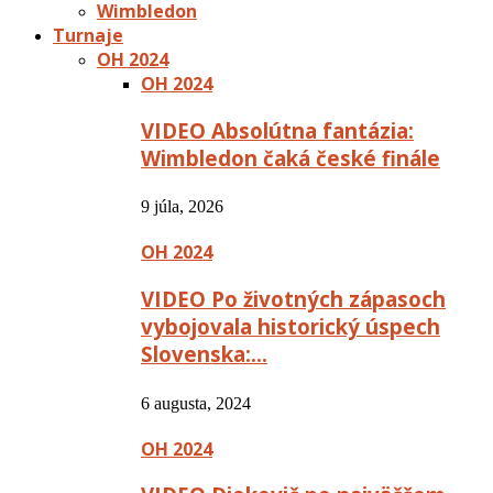
Wimbledon
Turnaje
OH 2024
OH 2024
VIDEO Absolútna fantázia:
Wimbledon čaká české finále
9 júla, 2026
OH 2024
VIDEO Po životných zápasoch
vybojovala historický úspech
Slovenska:…
6 augusta, 2024
OH 2024