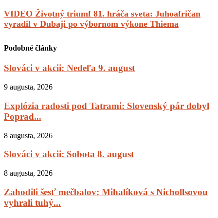
VIDEO Životný triumf 81. hráča sveta: Juhoafričan
vyradil v Dubaji po výbornom výkone Thiema
Podobné články
Slováci v akcii: Nedeľa 9. august
9 augusta, 2026
Explózia radosti pod Tatrami: Slovenský pár dobyl
Poprad...
8 augusta, 2026
Slováci v akcii: Sobota 8. august
8 augusta, 2026
Zahodili šesť mečbalov: Mihalíková s Nichollsovou
vyhrali tuhý...