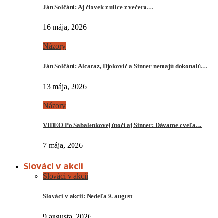
Ján Solčáni: Aj človek z ulice z večera…
16 mája, 2026
Názory
Ján Solčáni: Alcaraz, Djokovič a Sinner nemajú dokonalú…
13 mája, 2026
Názory
VIDEO Po Sabalenkovej útočí aj Sinner: Dávame oveľa…
7 mája, 2026
Slováci v akcii
Slováci v akcii
Slováci v akcii: Nedeľa 9. august
9 augusta, 2026