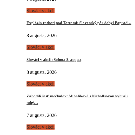
Slováci v akcii
Explózia radosti pod Tatrami: Slovenský pár dobyl Poprad…
8 augusta, 2026
Slováci v akcii
Slováci v akcii: Sobota 8. august
8 augusta, 2026
Slováci v akcii
Zahodili šesť mečbalov: Mihalíková s Nichollsovou vyhrali
tuhý…
7 augusta, 2026
Slováci v akcii