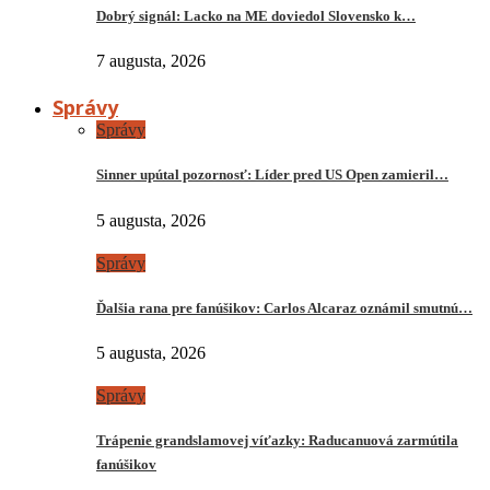
Dobrý signál: Lacko na ME doviedol Slovensko k…
7 augusta, 2026
Správy
Správy
Sinner upútal pozornosť: Líder pred US Open zamieril…
5 augusta, 2026
Správy
Ďalšia rana pre fanúšikov: Carlos Alcaraz oznámil smutnú…
5 augusta, 2026
Správy
Trápenie grandslamovej víťazky: Raducanuová zarmútila
fanúšikov