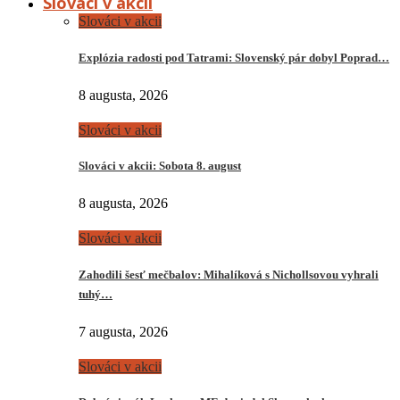
Slováci v akcii
Slováci v akcii
Explózia radosti pod Tatrami: Slovenský pár dobyl Poprad…
8 augusta, 2026
Slováci v akcii
Slováci v akcii: Sobota 8. august
8 augusta, 2026
Slováci v akcii
Zahodili šesť mečbalov: Mihalíková s Nichollsovou vyhrali
tuhý…
7 augusta, 2026
Slováci v akcii