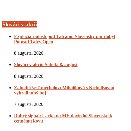
Slováci v akcii
Explózia radosti pod Tatrami: Slovenský pár dobyl
Poprad Tatry Open
8 augusta, 2026
Slováci v akcii: Sobota 8. august
8 augusta, 2026
Zahodili šesť mečbalov: Mihalíková s Nichollsovou
vyhrali tuhý boj
7 augusta, 2026
Dobrý signál: Lacko na ME doviedol Slovensko k
cennému kovu