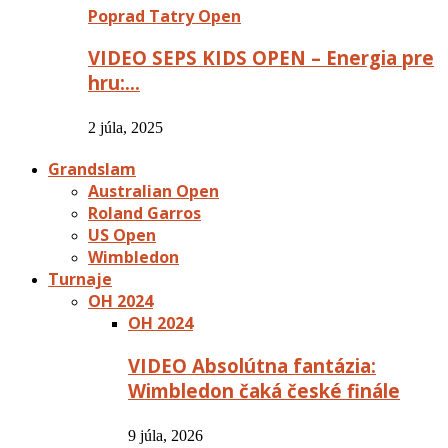
Poprad Tatry Open
VIDEO SEPS KIDS OPEN – Energia pre
hru:…
2 júla, 2025
Grandslam
Australian Open
Roland Garros
US Open
Wimbledon
Turnaje
OH 2024
OH 2024
VIDEO Absolútna fantázia:
Wimbledon čaká české finále
9 júla, 2026