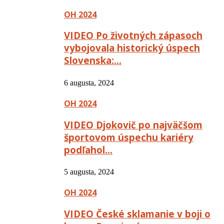
OH 2024
VIDEO Po životných zápasoch
vybojovala historický úspech
Slovenska:…
6 augusta, 2024
OH 2024
VIDEO Djokovič po najväčšom
športovom úspechu kariéry
podľahol…
5 augusta, 2024
OH 2024
VIDEO České sklamanie v boji o