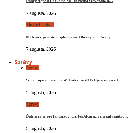
Dobrý signál: Lacko na ME doviedol Slovensko k…
7 augusta, 2026
Slováci v akcii
Molčan v predstihu splnil plán: Hlavným cieľom je…
7 augusta, 2026
Správy
Správy
Sinner upútal pozornosť: Líder pred US Open zamieril…
5 augusta, 2026
Správy
Ďalšia rana pre fanúšikov: Carlos Alcaraz oznámil smutnú…
5 augusta, 2026