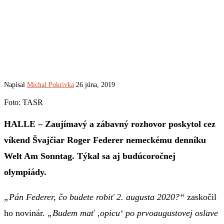
Napísal
Michal Pokrivka
26 júna, 2019
Foto: TASR
HALLE – Zaujímavý a zábavný rozhovor poskytol cez
víkend Švajčiar Roger Federer nemeckému denníku
Welt Am Sonntag. Týkal sa aj budúcoročnej
olympiády.
„Pán Federer, čo budete robiť 2. augusta 2020?“
zaskočil
ho novinár.
„Budem mať ‚opicu‘ po prvoaugustovej oslave