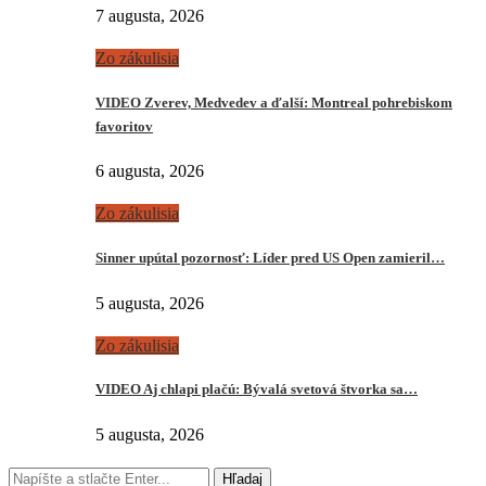
7 augusta, 2026
Zo zákulisia
VIDEO Zverev, Medvedev a ďalší: Montreal pohrebiskom
favoritov
6 augusta, 2026
Zo zákulisia
Sinner upútal pozornosť: Líder pred US Open zamieril…
5 augusta, 2026
Zo zákulisia
VIDEO Aj chlapi plačú: Bývalá svetová štvorka sa…
5 augusta, 2026
Hľadaj