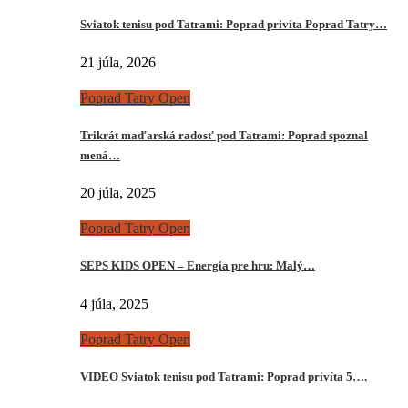
Sviatok tenisu pod Tatrami: Poprad privíta Poprad Tatry…
21 júla, 2026
Poprad Tatry Open
Trikrát maďarská radosť pod Tatrami: Poprad spoznal
mená…
20 júla, 2025
Poprad Tatry Open
SEPS KIDS OPEN – Energia pre hru: Malý…
4 júla, 2025
Poprad Tatry Open
VIDEO Sviatok tenisu pod Tatrami: Poprad privíta 5….