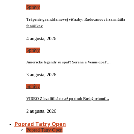
Správy
Trápenie grandslamovej víťazky: Raducanuová zarmútila
fanúšikov
4 augusta, 2026
Správy
Americké legendy sú späť! Serena a Venus opäť…
3 augusta, 2026
Správy
VIDEO Z kvalifikácie až po titul: Ruský triumf…
2 augusta, 2026
Poprad Tatry Open
Poprad Tatry Open