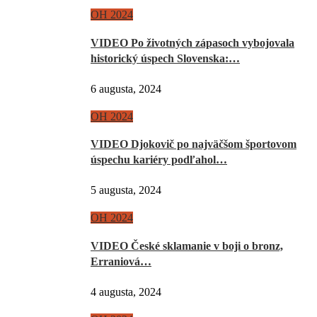
OH 2024
VIDEO Po životných zápasoch vybojovala
historický úspech Slovenska:…
6 augusta, 2024
OH 2024
VIDEO Djokovič po najväčšom športovom
úspechu kariéry podľahol…
5 augusta, 2024
OH 2024
VIDEO České sklamanie v boji o bronz,
Erraniová…
4 augusta, 2024