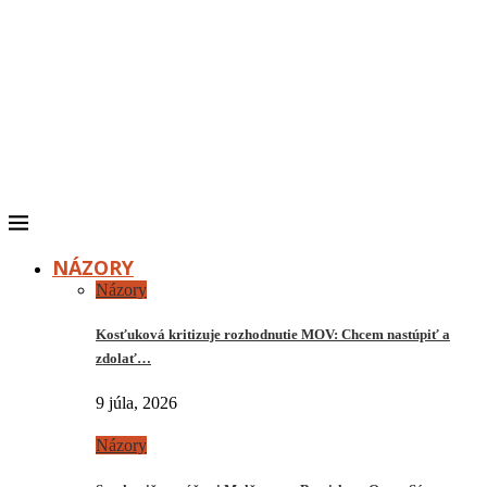
NÁZORY
Názory
Kosťuková kritizuje rozhodnutie MOV: Chcem nastúpiť a
zdolať…
9 júla, 2026
Názory