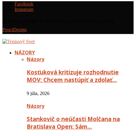
Facebook
Instagram
@2019 - All Right Reserved. Designed and Developed by
PenciDesign
NÁZORY
Názory
Kosťuková kritizuje rozhodnutie
MOV: Chcem nastúpiť a zdolať…
9 júla, 2026
Názory
Stankovič o neúčasti Molčana na
Bratislava Open: Sám…