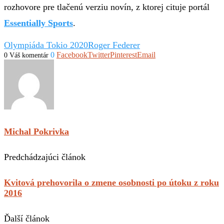
rozhovore pre tlačenú verziu novín, z ktorej cituje portál
Essentially Sports
.
Olympiáda Tokio 2020
Roger Federer
0
Facebook
Twitter
Pinterest
Email
0 Váš komentár
Michal Pokrivka
Predchádzajúci článok
Kvitová prehovorila o zmene osobnosti po útoku z roku
2016
Ďalší článok