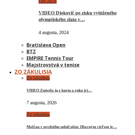
OH 2024
VIDEO Djokovič po zisku vytúženého
olympijského zlata v…
4 augusta, 2024
Bratislava Open
BTZ
EMPIRE Tennis Tour
Majstrovstvá v tenise
ZO ZÁKULISIA
Zo zákulisia
VIDEO Zmietla ju z kurtu a ruku jej…
7 augusta, 2026
Zo zákulisia
Molčan v predstihu splnil plán: Hlavným cieľom je…