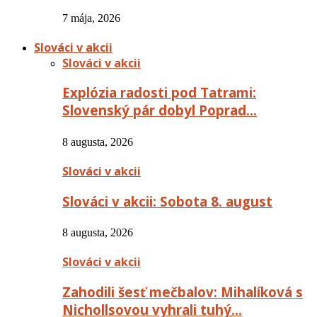
7 mája, 2026
Slováci v akcii
Slováci v akcii
Explózia radosti pod Tatrami:
Slovenský pár dobyl Poprad…
8 augusta, 2026
Slováci v akcii
Slováci v akcii: Sobota 8. august
8 augusta, 2026
Slováci v akcii
Zahodili šesť mečbalov: Mihalíková s
Nichollsovou vyhrali tuhý…