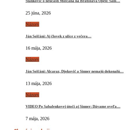
Stankovič o neúčasti Molčana na Bratislava Open: Sám…
25 júna, 2026
Názory
Ján Solčáni: Aj človek z ulice z večera…
16 mája, 2026
Názory
Ján Solčáni: Alcaraz, Djokovič a Sinner nemajú dokonalú…
13 mája, 2026
Názory
VIDEO Po Sabalenkovej útočí aj Sinner: Dávame oveľa…
7 mája, 2026