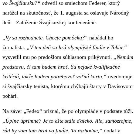
vo Švajčiarsku?“
odvetil so smiechom Federer, ktorý
narážal na skutočnosť, že 1. augusta sa oslavuje Národný
deň – Založenie Švajčiarskej konfederácie.
„Vy sa rozhodnete. Chcete pomôcku?“
nabádal ho
žurnalista.
„V ten deň sa hrá olympijské finále v Tokiu,“
vysvetlil mu po predošlom súhlasnom prikývnutí.
„Nemám
predstavu, či tam budem hrať. Sú nejaké kvalifikačné
kritériá, takže budem potrebovať voľnú kartu,“
uvedomuje
si švajčiarsky tenista, ktorému chýbajú štarty v Davisovom
pohári.
Na záver „Fedex“ priznal, že po olympiáde v podstate túži.
„Úplne úprimne? Je to ešte stále ďaleko. Ale, samozrejme,
rád by som tam hral vo finále. To rozhodne,“
dodal v