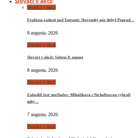
Slováci v akcii
Slováci v akcii
Explózia radosti pod Tatrami: Slovenský pár dobyl Poprad…
8 augusta, 2026
Slováci v akcii
Slováci v akcii: Sobota 8. august
8 augusta, 2026
Slováci v akcii
Zahodili šesť mečbalov: Mihalíková s Nichollsovou vyhrali
tuhý…
7 augusta, 2026
Slováci v akcii