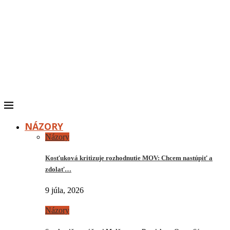
NÁZORY
Názory
Kosťuková kritizuje rozhodnutie MOV: Chcem nastúpiť a
zdolať…
9 júla, 2026
Názory