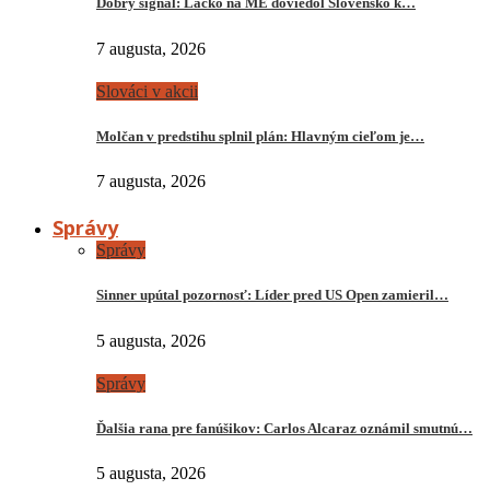
Dobrý signál: Lacko na ME doviedol Slovensko k…
7 augusta, 2026
Slováci v akcii
Molčan v predstihu splnil plán: Hlavným cieľom je…
7 augusta, 2026
Správy
Správy
Sinner upútal pozornosť: Líder pred US Open zamieril…
5 augusta, 2026
Správy
Ďalšia rana pre fanúšikov: Carlos Alcaraz oznámil smutnú…
5 augusta, 2026