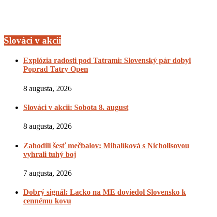
Slováci v akcii
Explózia radosti pod Tatrami: Slovenský pár dobyl
Poprad Tatry Open
8 augusta, 2026
Slováci v akcii: Sobota 8. august
8 augusta, 2026
Zahodili šesť mečbalov: Mihalíková s Nichollsovou
vyhrali tuhý boj
7 augusta, 2026
Dobrý signál: Lacko na ME doviedol Slovensko k
cennému kovu