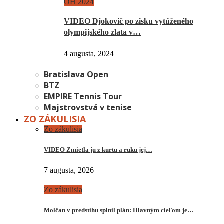
OH 2024
VIDEO Djokovič po zisku vytúženého
olympijského zlata v…
4 augusta, 2024
Bratislava Open
BTZ
EMPIRE Tennis Tour
Majstrovstvá v tenise
ZO ZÁKULISIA
Zo zákulisia
VIDEO Zmietla ju z kurtu a ruku jej…
7 augusta, 2026
Zo zákulisia
Molčan v predstihu splnil plán: Hlavným cieľom je…