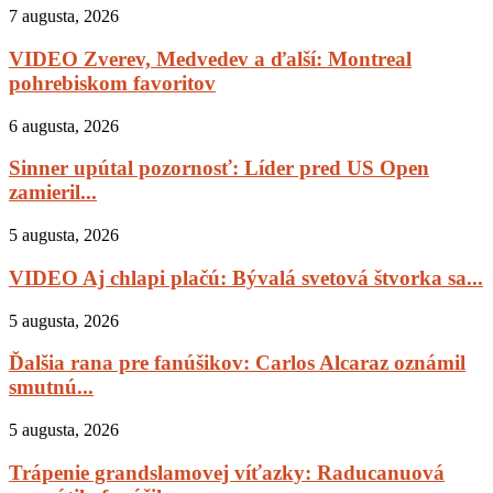
7 augusta, 2026
VIDEO Zverev, Medvedev a ďalší: Montreal
pohrebiskom favoritov
6 augusta, 2026
Sinner upútal pozornosť: Líder pred US Open
zamieril...
5 augusta, 2026
VIDEO Aj chlapi plačú: Bývalá svetová štvorka sa...
5 augusta, 2026
Ďalšia rana pre fanúšikov: Carlos Alcaraz oznámil
smutnú...
5 augusta, 2026
Trápenie grandslamovej víťazky: Raducanuová