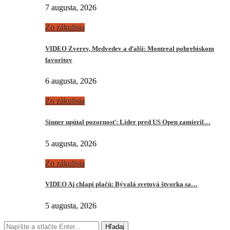
7 augusta, 2026
Zo zákulisia
VIDEO Zverev, Medvedev a ďalší: Montreal pohrebiskom
favoritov
6 augusta, 2026
Zo zákulisia
Sinner upútal pozornosť: Líder pred US Open zamieril…
5 augusta, 2026
Zo zákulisia
VIDEO Aj chlapi plačú: Bývalá svetová štvorka sa…
5 augusta, 2026
Hľadaj