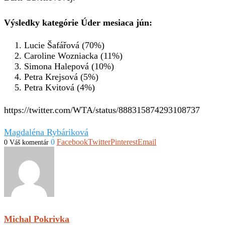
Výsledky kategórie Úder mesiaca jún:
Lucie Šafářová (70%)
Caroline Wozniacka (11%)
Simona Halepová (10%)
Petra Krejsová (5%)
Petra Kvitová (4%)
https://twitter.com/WTA/status/888315874293108737
Magdaléna Rybáriková
0
Facebook
Twitter
Pinterest
Email
0 Váš komentár
Michal Pokrivka