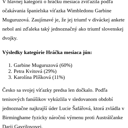
V hlavnej kategórii o hráčku mesiaca zvíťazila podľa
očakávania španielska víťazka Wimbledonu Garbine
Muguruzová. Zaujímavé je, že jej triumf v diváckej ankete
nebol ani zďaleka taký jednoznačný ako triumf slovenskej
dvojky.
Výsledky kategórie Hráčka mesiaca jún:
Garbine Muguruzová (60%)
Petra Kvitová (29%)
Karolína Plíšková (11%)
Česko sa svojej víťazky predsa len dočkalo. Podľa
tenisových fanúšikov vykúzlila v sledovanom období
jednoznačne najkrajší úder Lucie Šafářová, ktorá zvládla v
Birminghame fyzicky náročnú výmenu proti Austrálčanke
Darii Gavrilovovej.