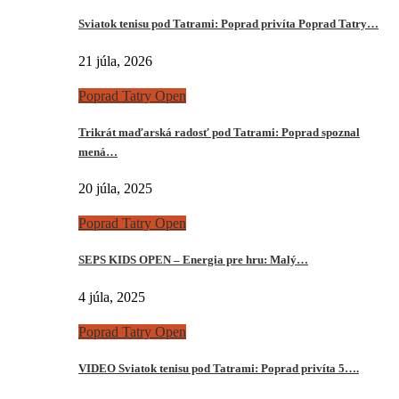
Sviatok tenisu pod Tatrami: Poprad privíta Poprad Tatry…
21 júla, 2026
Poprad Tatry Open
Trikrát maďarská radosť pod Tatrami: Poprad spoznal
mená…
20 júla, 2025
Poprad Tatry Open
SEPS KIDS OPEN – Energia pre hru: Malý…
4 júla, 2025
Poprad Tatry Open
VIDEO Sviatok tenisu pod Tatrami: Poprad privíta 5….