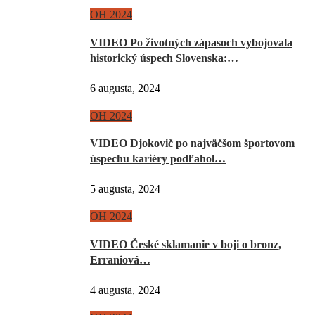
OH 2024
VIDEO Po životných zápasoch vybojovala
historický úspech Slovenska:…
6 augusta, 2024
OH 2024
VIDEO Djokovič po najväčšom športovom
úspechu kariéry podľahol…
5 augusta, 2024
OH 2024
VIDEO České sklamanie v boji o bronz,
Erraniová…
4 augusta, 2024