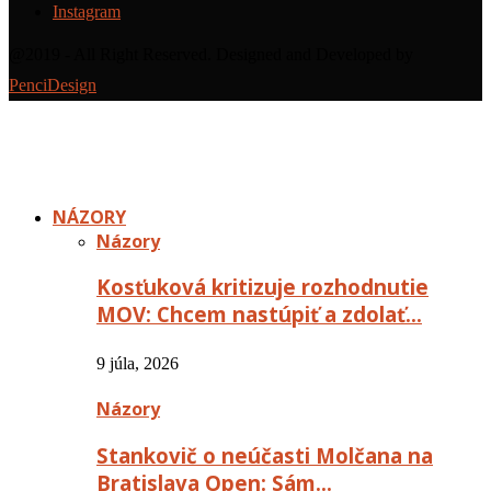
Instagram
@2019 - All Right Reserved. Designed and Developed by
PenciDesign
NÁZORY
Názory
Kosťuková kritizuje rozhodnutie
MOV: Chcem nastúpiť a zdolať…
9 júla, 2026
Názory
Stankovič o neúčasti Molčana na
Bratislava Open: Sám…