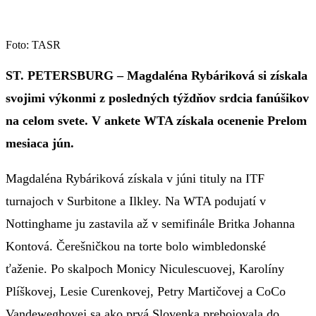
Foto: TASR
ST. PETERSBURG – Magdaléna Rybáriková si získala
svojimi výkonmi z posledných týždňov srdcia fanúšikov
na celom svete. V ankete WTA získala ocenenie Prelom
mesiaca jún.
Magdaléna Rybáriková získala v júni tituly na ITF
turnajoch v Surbitone a Ilkley. Na WTA podujatí v
Nottinghame ju zastavila až v semifinále Britka Johanna
Kontová. Čerešničkou na torte bolo wimbledonské
ťaženie. Po skalpoch Monicy Niculescuovej, Karolíny
Plíškovej, Lesie Curenkovej, Petry Martičovej a CoCo
Vandeweghovej sa ako prvá Slovenka prebojovala do