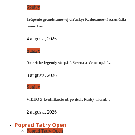
Správy
Trápenie grandslamovej víťazky: Raducanuová zarmútila
fanúšikov
4 augusta, 2026
Správy
Americké legendy sú späť! Serena a Venus opäť…
3 augusta, 2026
Správy
VIDEO Z kvalifikácie až po titul: Ruský triumf…
2 augusta, 2026
Poprad Tatry Open
Poprad Tatry Open