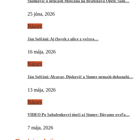
Stankovič o neúčasti Molčana na Bratislava Open: Sám…
25 júna, 2026
Názory
Ján Solčáni: Aj človek z ulice z večera…
16 mája, 2026
Názory
Ján Solčáni: Alcaraz, Djokovič a Sinner nemajú dokonalú…
13 mája, 2026
Názory
VIDEO Po Sabalenkovej útočí aj Sinner: Dávame oveľa…
7 mája, 2026