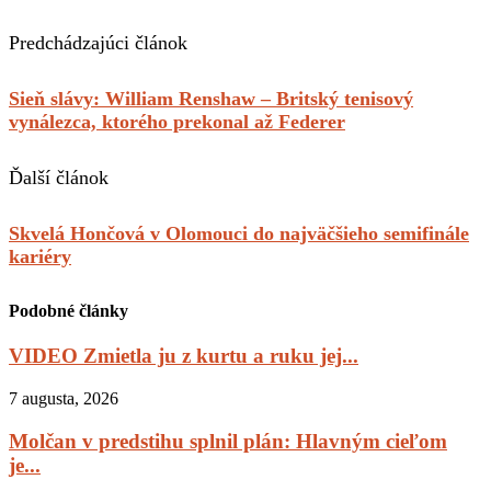
Predchádzajúci článok
Sieň slávy: William Renshaw – Britský tenisový
vynálezca, ktorého prekonal až Federer
Ďalší článok
Skvelá Hončová v Olomouci do najväčšieho semifinále
kariéry
Podobné články
VIDEO Zmietla ju z kurtu a ruku jej...
7 augusta, 2026
Molčan v predstihu splnil plán: Hlavným cieľom
je...