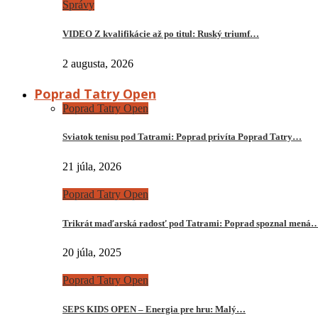
Správy
VIDEO Z kvalifikácie až po titul: Ruský triumf…
2 augusta, 2026
Poprad Tatry Open
Poprad Tatry Open
Sviatok tenisu pod Tatrami: Poprad privíta Poprad Tatry…
21 júla, 2026
Poprad Tatry Open
Trikrát maďarská radosť pod Tatrami: Poprad spoznal mená
20 júla, 2025
Poprad Tatry Open
SEPS KIDS OPEN – Energia pre hru: Malý…