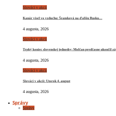
Slováci v akcii
Kanár visel vo vzduchu: Šramková na ďalšiu Rusku…
4 augusta, 2026
Slováci v akcii
Trpký koniec slovenskej jednotky: Molčan predčasne ukončil z
4 augusta, 2026
Slováci v akcii
Slováci v akcii: Utorok 4. august
4 augusta, 2026
Správy
Správy