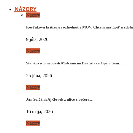
NÁZORY
Názory
Kosťuková kritizuje rozhodnutie MOV: Chcem nastúpiť a zdo
9 júla, 2026
Názory
Stankovič o neúčasti Molčana na Bratislava Open: Sám…
25 júna, 2026
Názory
Ján Solčáni: Aj človek z ulice z večera…
16 mája, 2026
Názory