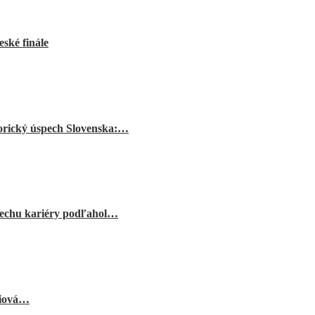
ské finále
orický úspech Slovenska:…
echu kariéry podľahol…
niová…