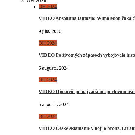
OH 2024
OH 2024
VIDEO Absolútna fantázia: Wimbledon čaká če
9 júla, 2026
OH 2024
VIDEO Po životných zápasoch vybojovala hist
6 augusta, 2024
OH 2024
VIDEO Djokovič po najväčšom športovom úsp
5 augusta, 2024
OH 2024
VIDEO České sklamanie v boji o bronz, Erra