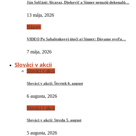
Ján Solčáni: Alcaraz, Djokovič a Sinner nemajú dokonalú…
13 mája, 2026
Názory
VIDEO Po Sabalenkovej útočí aj Sinner: Dávame oveľa…
7 mája, 2026
Slováci v akcii
Slováci v akcii
Slováci v akcii: Štvrtok 6. august
6 augusta, 2026
Slováci v akcii
Slováci v akcii: Streda 5. august
5 augusta, 2026