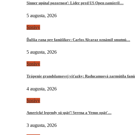
Sinner upútal pozornosť: Líder pred US Open zamieril…
5 augusta, 2026
Správy
Ďalšia rana pre fanúšikov: Carlos Alcaraz oznámil smutnú…
5 augusta, 2026
Správy
Trápenie grandslamovej víťazky: Raducanuová zarmútila fanú
4 augusta, 2026
Správy
Americké legendy sú späť! Serena a Venus opäť…
3 augusta, 2026