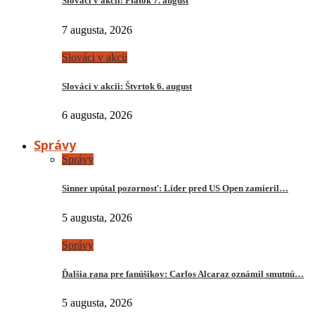
Slováci v akcii: Piatok 7. august
7 augusta, 2026
Slováci v akcii
Slováci v akcii: Štvrtok 6. august
6 augusta, 2026
Správy
Správy
Sinner upútal pozornosť: Líder pred US Open zamieril…
5 augusta, 2026
Správy
Ďalšia rana pre fanúšikov: Carlos Alcaraz oznámil smutnú…
5 augusta, 2026