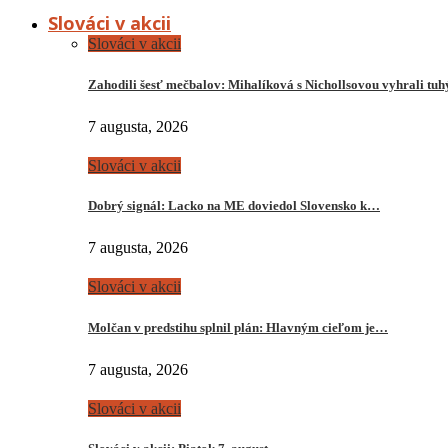
Slováci v akcii
Slováci v akcii
Zahodili šesť mečbalov: Mihalíková s Nichollsovou vyhrali tu
7 augusta, 2026
Slováci v akcii
Dobrý signál: Lacko na ME doviedol Slovensko k…
7 augusta, 2026
Slováci v akcii
Molčan v predstihu splnil plán: Hlavným cieľom je…
7 augusta, 2026
Slováci v akcii