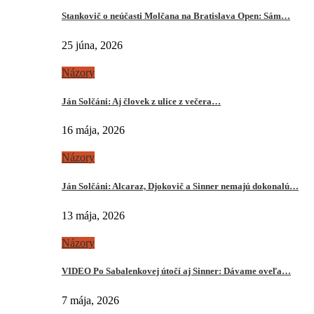
Stankovič o neúčasti Molčana na Bratislava Open: Sám…
25 júna, 2026
Názory
Ján Solčáni: Aj človek z ulice z večera…
16 mája, 2026
Názory
Ján Solčáni: Alcaraz, Djokovič a Sinner nemajú dokonalú…
13 mája, 2026
Názory
VIDEO Po Sabalenkovej útočí aj Sinner: Dávame oveľa…
7 mája, 2026