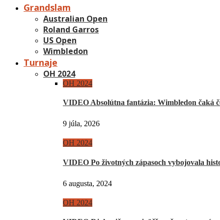
Grandslam
Australian Open
Roland Garros
US Open
Wimbledon
Turnaje
OH 2024
OH 2024
VIDEO Absolútna fantázia: Wimbledon čaká če
9 júla, 2026
OH 2024
VIDEO Po životných zápasoch vybojovala hist
6 augusta, 2024
OH 2024