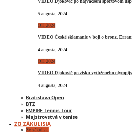
VIDEO Djokovič po najväčšom športovom úsp
5 augusta, 2024
OH 2024
VIDEO České sklamanie v boji o bronz, Erra
4 augusta, 2024
OH 2024
VIDEO Djokovič po zisku vytúženého olympij
4 augusta, 2024
Bratislava Open
BTZ
EMPIRE Tennis Tour
Majstrovstvá v tenise
ZO ZÁKULISIA
Zo zákulisia