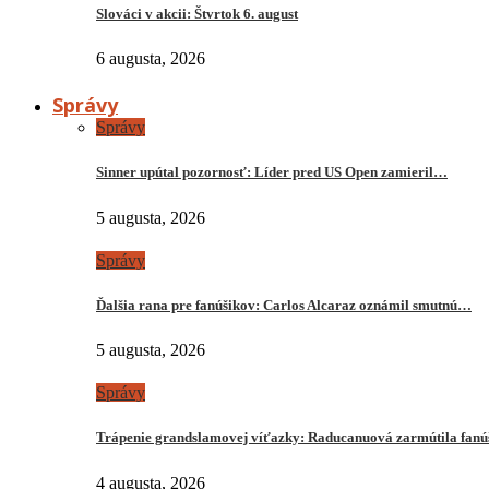
Slováci v akcii: Štvrtok 6. august
6 augusta, 2026
Správy
Správy
Sinner upútal pozornosť: Líder pred US Open zamieril…
5 augusta, 2026
Správy
Ďalšia rana pre fanúšikov: Carlos Alcaraz oznámil smutnú…
5 augusta, 2026
Správy
Trápenie grandslamovej víťazky: Raducanuová zarmútila fanú
4 augusta, 2026