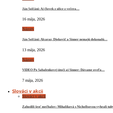
Ján Solčáni: Aj človek z ulice z večera…
16 mája, 2026
Názory
Ján Solčáni: Alcaraz, Djokovič a Sinner nemajú dokonalú…
13 mája, 2026
Názory
VIDEO Po Sabalenkovej útočí aj Sinner: Dávame oveľa…
7 mája, 2026
Slováci v akcii
Slováci v akcii
Zahodili šesť mečbalov: Mihalíková s Nichollsovou vyhrali tu