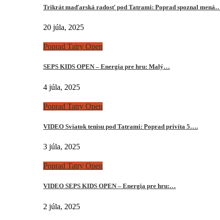
Trikrát maďarská radosť pod Tatrami: Poprad spoznal mená
20 júla, 2025
Poprad Tatry Open
SEPS KIDS OPEN – Energia pre hru: Malý…
4 júla, 2025
Poprad Tatry Open
VIDEO Sviatok tenisu pod Tatrami: Poprad privíta 5….
3 júla, 2025
Poprad Tatry Open
VIDEO SEPS KIDS OPEN – Energia pre hru:…
2 júla, 2025