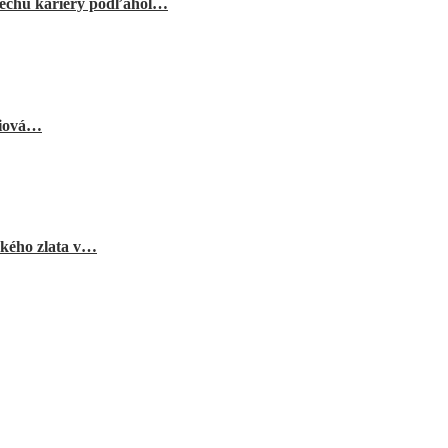
echu kariéry podľahol…
niová…
ského zlata v…