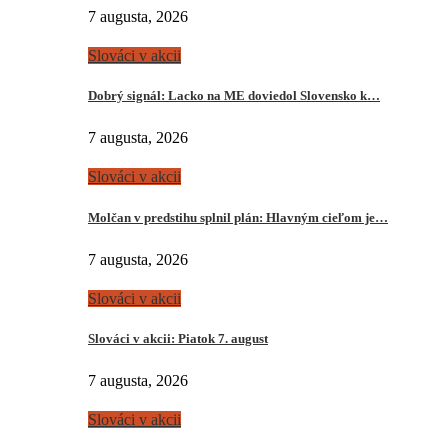
7 augusta, 2026
Slováci v akcii
Dobrý signál: Lacko na ME doviedol Slovensko k…
7 augusta, 2026
Slováci v akcii
Molčan v predstihu splnil plán: Hlavným cieľom je…
7 augusta, 2026
Slováci v akcii
Slováci v akcii: Piatok 7. august
7 augusta, 2026
Slováci v akcii