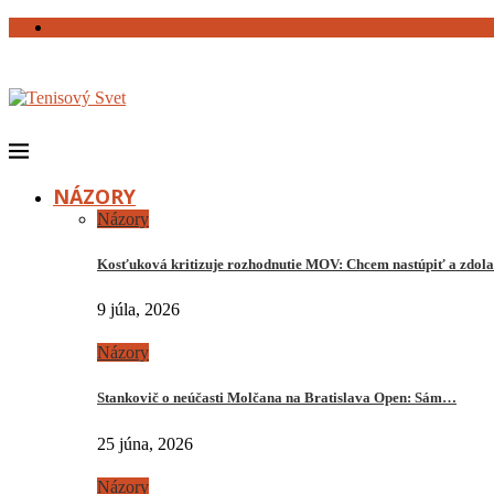
NÁZORY
Názory
Kosťuková kritizuje rozhodnutie MOV: Chcem nastúpiť a zdo
9 júla, 2026
Názory
Stankovič o neúčasti Molčana na Bratislava Open: Sám…
25 júna, 2026
Názory