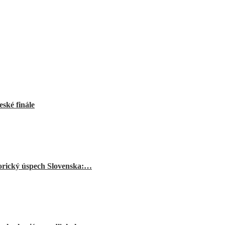
ské finále
orický úspech Slovenska:…