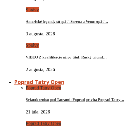
Správy
Americké legendy sú späť! Serena a Venus opäť…
3 augusta, 2026
Správy
VIDEO Z kvalifikácie až po titul: Ruský triumf…
2 augusta, 2026
Poprad Tatry Open
Poprad Tatry Open
Sviatok tenisu pod Tatrami: Poprad privíta Poprad Tatry…
21 júla, 2026
Poprad Tatry Open