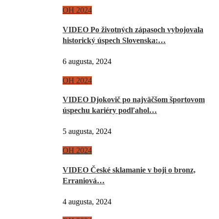
OH 2024
VIDEO Po životných zápasoch vybojovala
historický úspech Slovenska:…
6 augusta, 2024
OH 2024
VIDEO Djokovič po najväčšom športovom
úspechu kariéry podľahol…
5 augusta, 2024
OH 2024
VIDEO České sklamanie v boji o bronz,
Erraniová…
4 augusta, 2024