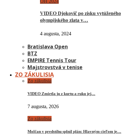
OH 2024
VIDEO Djokovič po zisku vytúženého
olympijského zlata v…
4 augusta, 2024
Bratislava Open
BTZ
EMPIRE Tennis Tour
Majstrovstvá v tenise
ZO ZÁKULISIA
Zo zákulisia
VIDEO Zmietla ju z kurtu a ruku jej…
7 augusta, 2026
Zo zákulisia
Molčan v predstihu splnil plán: Hlavným cieľom je…