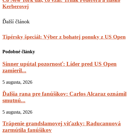
Čo New York dal, čo vzal: Trhák Federera a fiasko
Kerberovej
Ďalší článok
Tipérsky špeciál: Výber z bohatej ponuky z US Open
Podobné články
Sinner upútal pozornosť: Líder pred US Open
zamieril...
5 augusta, 2026
Ďalšia rana pre fanúšikov: Carlos Alcaraz oznámil
smutnú...
5 augusta, 2026
Trápenie grandslamovej víťazky: Raducanuová
zarmútila fanúšikov