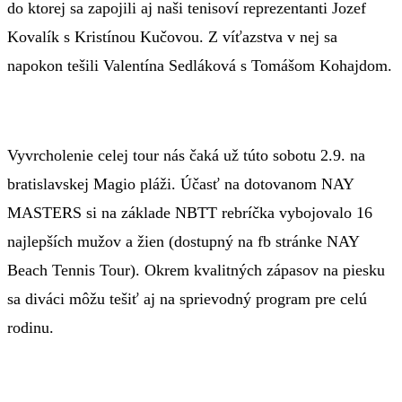
do ktorej sa zapojili aj naši tenisoví reprezentanti Jozef
Kovalík s Kristínou Kučovou. Z víťazstva v nej sa
napokon tešili Valentína Sedláková s Tomášom Kohajdom.
Vyvrcholenie celej tour nás čaká už túto sobotu 2.9. na
bratislavskej Magio pláži. Účasť na dotovanom NAY
MASTERS si na základe NBTT rebríčka vybojovalo 16
najlepších mužov a žien (dostupný na fb stránke NAY
Beach Tennis Tour). Okrem kvalitných zápasov na piesku
sa diváci môžu tešiť aj na sprievodný program pre celú
rodinu.