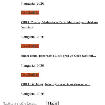
7 augusta, 2026
Zo zákulisia
VIDEO Zverev, Medvedev a ďalší: Montreal pohrebiskom
favoritov
6 augusta, 2026
Zo zákulisia
Sinner upútal pozornosť: Líder pred US Open zamieril…
5 augusta, 2026
Zo zákulisia
VIDEO Aj chlapi plačú: Bývalá svetová štvorka sa…
5 augusta, 2026
Hľadaj