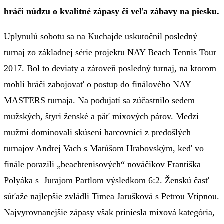
hráči núdzu o kvalitné zápasy či veľa zábavy na piesku.
Uplynulú sobotu sa na Kuchajde uskutočnil posledný
turnaj zo základnej série projektu NAY Beach Tennis Tour
2017. Bol to deviaty a zároveň posledný turnaj, na ktorom
mohli hráči zabojovať o postup do finálového NAY
MASTERS turnaja. Na podujatí sa zúčastnilo sedem
mužských, štyri ženské a päť mixových párov. Medzi
mužmi dominovali skúsení harcovníci z predošlých
turnajov Andrej Vach s Matúšom Hrabovským, keď vo
finále porazili „beachtenisových“ nováčikov Františka
Polyáka s Jurajom Partlom výsledkom 6:2. Ženskú časť
súťaže najlepšie zvládli Timea Jarušková s Petrou Vtipnou.
Najvyrovnanejšie zápasy však priniesla mixová kategória,