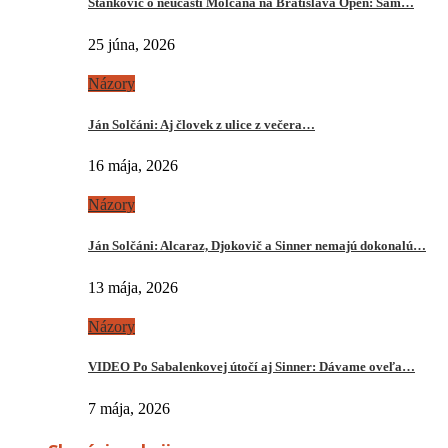
Stankovič o neúčasti Molčana na Bratislava Open: Sám…
25 júna, 2026
Názory
Ján Solčáni: Aj človek z ulice z večera…
16 mája, 2026
Názory
Ján Solčáni: Alcaraz, Djokovič a Sinner nemajú dokonalú…
13 mája, 2026
Názory
VIDEO Po Sabalenkovej útočí aj Sinner: Dávame oveľa…
7 mája, 2026