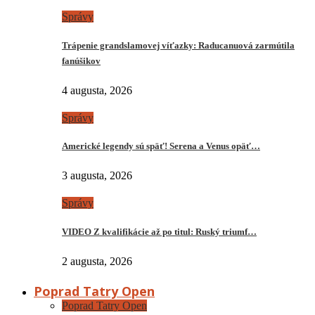
Správy
Trápenie grandslamovej víťazky: Raducanuová zarmútila
fanúšikov
4 augusta, 2026
Správy
Americké legendy sú späť! Serena a Venus opäť…
3 augusta, 2026
Správy
VIDEO Z kvalifikácie až po titul: Ruský triumf…
2 augusta, 2026
Poprad Tatry Open
Poprad Tatry Open