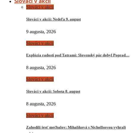
Slováci v akcii
Slováci v akcii
Slováci v akcii: Nedeľa 9. august
9 augusta, 2026
Slováci v akcii
Explózia radosti pod Tatrami: Slovenský pár dobyl Poprad…
8 augusta, 2026
Slováci v akcii
Slováci v akcii: Sobota 8. august
8 augusta, 2026
Slováci v akcii
Zahodili šesť mečbalov: Mihalíková s Nichollsovou vyhrali