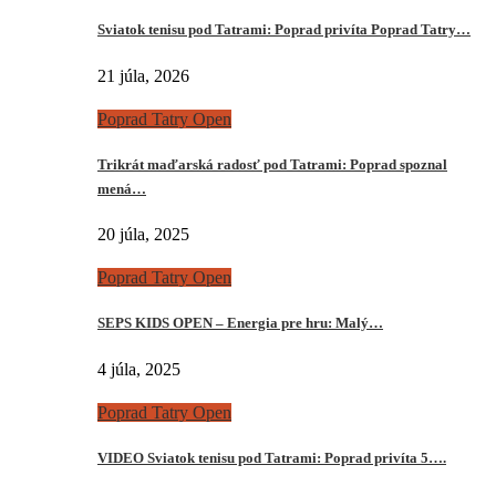
Sviatok tenisu pod Tatrami: Poprad privíta Poprad Tatry…
21 júla, 2026
Poprad Tatry Open
Trikrát maďarská radosť pod Tatrami: Poprad spoznal
mená…
20 júla, 2025
Poprad Tatry Open
SEPS KIDS OPEN – Energia pre hru: Malý…
4 júla, 2025
Poprad Tatry Open
VIDEO Sviatok tenisu pod Tatrami: Poprad privíta 5….