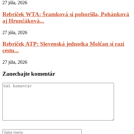
27 júla, 2026
Rebríček WTA: Šramková si pohoršila, Pohánková
aj Hrunčáková...
27 júla, 2026
Rebríček ATP: Slovenská jednotka Molčan si razí
cestu...
27 júla, 2026
Zanechajte komentár