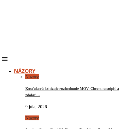
NÁZORY
Názory
Kosťuková kritizuje rozhodnutie MOV: Chcem nastúpiť a
zdolať…
9 júla, 2026
Názory