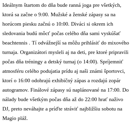
Ideálnym štartom do dňa bude ranná joga pre všetkých,
ktorá sa začne o 9:00. Mužské a ženské zápasy sa na
horúcom piesku začnú o 10:00. Diváci si okrem ich
sledovania budú môcť počas celého dňa sami vyskúšať
beachtennis . Tí odvážnejší sa môžu prihlásiť do mixového
turnaja. Organizátori mysleli aj na deti, pre ktoré pripravili
počas dňa tréningy a detský turnaj (o 14:00). Spríjemniť
atmosféru celého podujatia prídu aj naši známi športovci,
ktorí o 16:00 odohrajú exhibičný zápas a rozdajú zopár
autogramov. Finálové zápasy sú naplánované na 17:00. Do
nálady bude všetkým počas dňa až do 22:00 hrať naživo
DJ, preto neváhajte a príďte stráviť najbližšiu sobotu na
Magio pláž.