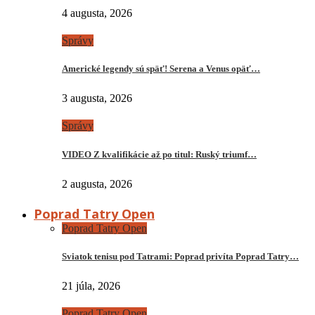
4 augusta, 2026
Správy
Americké legendy sú späť! Serena a Venus opäť…
3 augusta, 2026
Správy
VIDEO Z kvalifikácie až po titul: Ruský triumf…
2 augusta, 2026
Poprad Tatry Open
Poprad Tatry Open
Sviatok tenisu pod Tatrami: Poprad privíta Poprad Tatry…
21 júla, 2026
Poprad Tatry Open