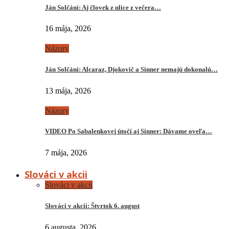
Ján Solčáni: Aj človek z ulice z večera…
16 mája, 2026
Názory
Ján Solčáni: Alcaraz, Djokovič a Sinner nemajú dokonalú…
13 mája, 2026
Názory
VIDEO Po Sabalenkovej útočí aj Sinner: Dávame oveľa…
7 mája, 2026
Slováci v akcii
Slováci v akcii
Slováci v akcii: Štvrtok 6. august
6 augusta, 2026