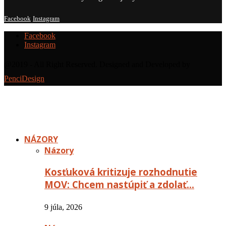
Facebook
Instagram
Facebook
Instagram
@2019 - All Right Reserved. Designed and Developed by
PenciDesign
NÁZORY
Názory
Kosťuková kritizuje rozhodnutie
MOV: Chcem nastúpiť a zdolať…
9 júla, 2026