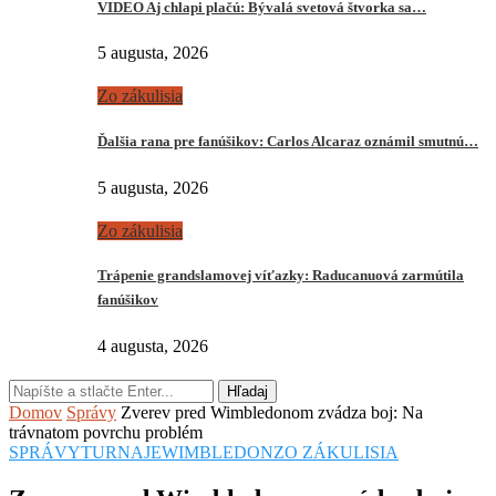
VIDEO Aj chlapi plačú: Bývalá svetová štvorka sa…
5 augusta, 2026
Zo zákulisia
Ďalšia rana pre fanúšikov: Carlos Alcaraz oznámil smutnú…
5 augusta, 2026
Zo zákulisia
Trápenie grandslamovej víťazky: Raducanuová zarmútila
fanúšikov
4 augusta, 2026
Hľadaj
Domov
Správy
Zverev pred Wimbledonom zvádza boj: Na
trávnatom povrchu problém
SPRÁVY
TURNAJE
WIMBLEDON
ZO ZÁKULISIA