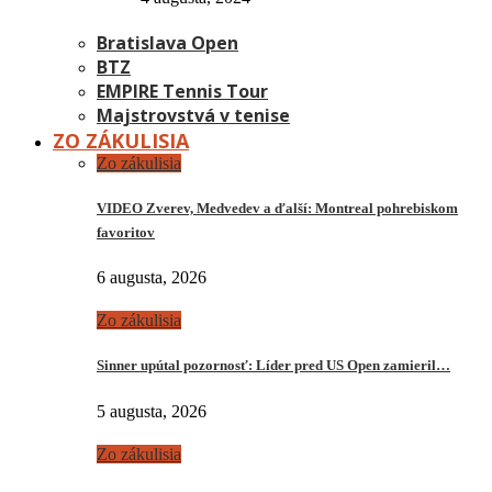
Bratislava Open
BTZ
EMPIRE Tennis Tour
Majstrovstvá v tenise
ZO ZÁKULISIA
Zo zákulisia
VIDEO Zverev, Medvedev a ďalší: Montreal pohrebiskom
favoritov
6 augusta, 2026
Zo zákulisia
Sinner upútal pozornosť: Líder pred US Open zamieril…
5 augusta, 2026
Zo zákulisia