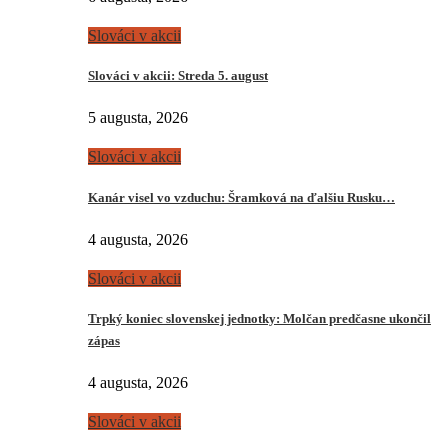
Slováci v akcii
Slováci v akcii: Streda 5. august
5 augusta, 2026
Slováci v akcii
Kanár visel vo vzduchu: Šramková na ďalšiu Rusku…
4 augusta, 2026
Slováci v akcii
Trpký koniec slovenskej jednotky: Molčan predčasne ukončil
zápas
4 augusta, 2026
Slováci v akcii