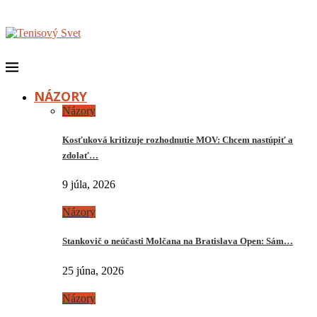
NÁZORY
Názory
Kosťuková kritizuje rozhodnutie MOV: Chcem nastúpiť a
zdolať…
9 júla, 2026
Názory
Stankovič o neúčasti Molčana na Bratislava Open: Sám…
25 júna, 2026
Názory