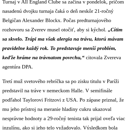
Turnaj v All England Clube sa začína v pondelok, pričom
nasadenú dvojku turnaja čaká o deň neskôr 21-ročný
Belgičan Alexander Blockx. Počas predturnajového
rozhovoru sa Zverev musel otočiť, aby si kýchol.
„Cítim
sa skvelo. Trápi ma však alergia na trávu, ktorú mávam
pravidelne každý rok. To predstavuje menší problém,
keďže hráme na trávnatom povrchu,“
citovala Zvereva
agentúra DPA.
Tretí muž svetového rebríčka sa po zisku titulu v Paríži
predstavil na tráve v nemeckom Halle. V semifinále
podľahol Taylorovi Fritzovi z USA. Po zápase priznal, že
mu jeho prístroj na meranie hladiny cukru ukazoval
nesprávne hodnoty a 29-ročný tenista tak prijal oveľa viac
inzulínu, ako si jeho telo vyžadovalo. Výsledkom bola