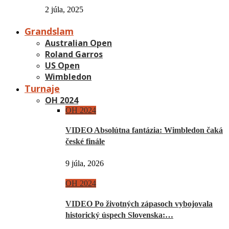
2 júla, 2025
Grandslam
Australian Open
Roland Garros
US Open
Wimbledon
Turnaje
OH 2024
OH 2024
VIDEO Absolútna fantázia: Wimbledon čaká
české finále
9 júla, 2026
OH 2024
VIDEO Po životných zápasoch vybojovala
historický úspech Slovenska:…