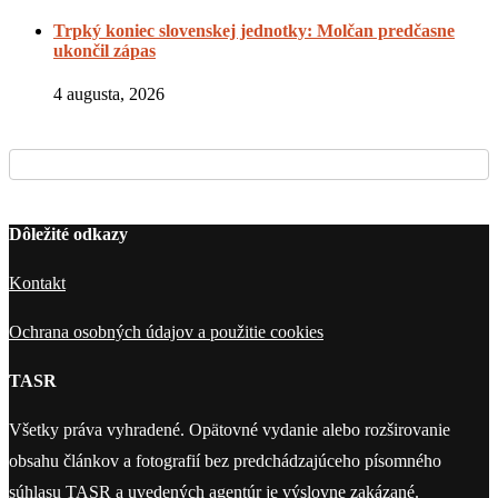
Trpký koniec slovenskej jednotky: Molčan predčasne
ukončil zápas
4 augusta, 2026
Dôležité odkazy
Kontakt
Ochrana osobných údajov a použitie cookies
TASR
Všetky práva vyhradené. Opätovné vydanie alebo rozširovanie
obsahu článkov a fotografií bez predchádzajúceho písomného
súhlasu TASR a uvedených agentúr je výslovne zakázané.