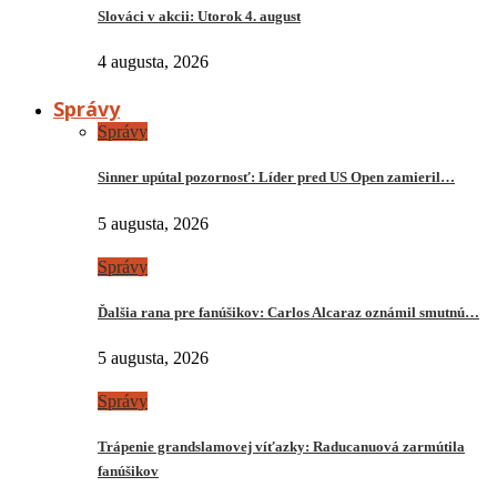
Slováci v akcii: Utorok 4. august
4 augusta, 2026
Správy
Správy
Sinner upútal pozornosť: Líder pred US Open zamieril…
5 augusta, 2026
Správy
Ďalšia rana pre fanúšikov: Carlos Alcaraz oznámil smutnú…
5 augusta, 2026
Správy
Trápenie grandslamovej víťazky: Raducanuová zarmútila
fanúšikov