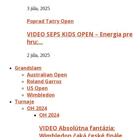
3 júla, 2025
Poprad Tatry Open
VIDEO SEPS KIDS OPEN – Energia pre
hru:…
2 júla, 2025
Grandslam
Australian Open
Roland Garros
US Open
Wimbledon
Turnaje
OH 2024
OH 2024
VIDEO Absolútna fantázia:
Wimbledon čaká české finále