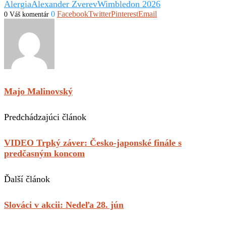
Alergia
Alexander Zverev
Wimbledon 2026
0
Facebook
Twitter
Pinterest
Email
0 Váš komentár
Majo Malinovský
Predchádzajúci článok
VIDEO Trpký záver: Česko-japonské finále s
predčasným koncom
Ďalší článok
Slováci v akcii: Nedeľa 28. jún