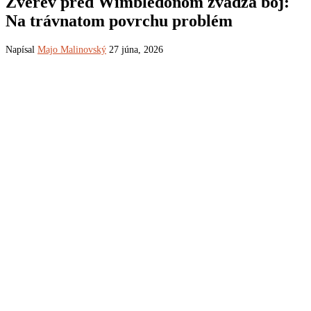
Zverev pred Wimbledonom zvádza boj:
Na trávnatom povrchu problém
Napísal
Majo Malinovský
27 júna, 2026