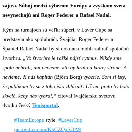
zajtra. Súboj medzi výberom Európy a zvyškom sveta
nevynechajú ani Roger Federer a Rafael Nadal.
Kým na turnajoch sú veľkí súperi, v Laver Cupe sa
predstavia ako spoluhráči. Švajčiar Roger Federer a
Španiel Rafael Nadal by si dokonca mohli zahrať spoločnú
štvorhru.
„Vo štvorhre je ťažké nájsť rytmus. Nikdy sme
spolu nehrali, ani nevieme, kto by hral na ktorej strane. A
nevieme, či nás kapitán
(Björn Borg)
vyberie. Som si istý,
že publikum by sa z toho išlo zblázniť. Už len preto by bolo
skvelé, keby nás vybral,“
citoval švajčiarsku svetovú
dvojku český
Tenisportal
.
#TeamEurope
style.
#LaverCup
pic.twitter.com/KbCZQxSOA9