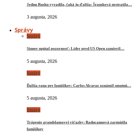
Jednu Rusku vyradila, čaká ju ďalšia: Šramková nestratila…
3 augusta, 2026
Správy
Správy
Sinner upútal pozornosť: Líder pred US Open zamieril…
5 augusta, 2026
Správy
Ďalšia rana pre fanúšikov: Carlos Alcaraz oznámil smutnú…
5 augusta, 2026
Správy
Trápenie grandslamovej víťazky: Raducanuová zarmútila
fanúšikov