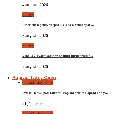
4 augusta, 2026
Správy
Americké legendy sú späť! Serena a Venus opäť…
3 augusta, 2026
Správy
VIDEO Z kvalifikácie až po titul: Ruský triumf…
2 augusta, 2026
Poprad Tatry Open
Poprad Tatry Open
Sviatok tenisu pod Tatrami: Poprad privíta Poprad Tatry…
21 júla, 2026
Poprad Tatry Open