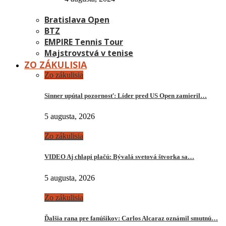
Bratislava Open
BTZ
EMPIRE Tennis Tour
Majstrovstvá v tenise
ZO ZÁKULISIA
Zo zákulisia
Sinner upútal pozornosť: Líder pred US Open zamieril…
5 augusta, 2026
Zo zákulisia
VIDEO Aj chlapi plačú: Bývalá svetová štvorka sa…
5 augusta, 2026
Zo zákulisia
Ďalšia rana pre fanúšikov: Carlos Alcaraz oznámil smutnú…