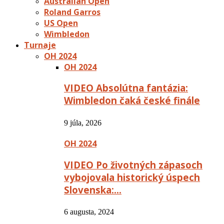
Australian Open
Roland Garros
US Open
Wimbledon
Turnaje
OH 2024
OH 2024
VIDEO Absolútna fantázia:
Wimbledon čaká české finále
9 júla, 2026
OH 2024
VIDEO Po životných zápasoch
vybojovala historický úspech
Slovenska:…
6 augusta, 2024