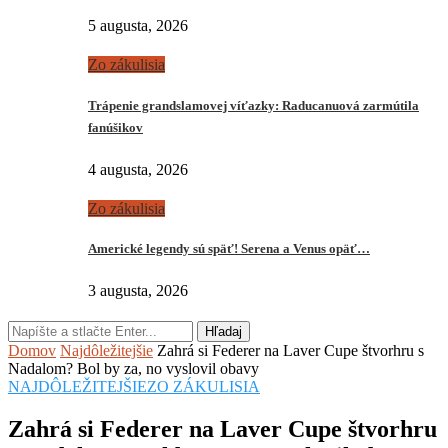
5 augusta, 2026
Zo zákulisia
Trápenie grandslamovej víťazky: Raducanuová zarmútila
fanúšikov
4 augusta, 2026
Zo zákulisia
Americké legendy sú späť! Serena a Venus opäť…
3 augusta, 2026
Hľadaj
Domov
Najdôležitejšie
Zahrá si Federer na Laver Cupe štvorhru s
Nadalom? Bol by za, no vyslovil obavy
NAJDÔLEŽITEJŠIE
ZO ZÁKULISIA
Zahrá si Federer na Laver Cupe štvorhru