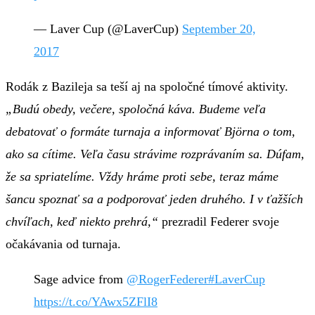
— Laver Cup (@LaverCup)
September 20,
2017
Rodák z Bazileja sa teší aj na spoločné tímové aktivity.
„Budú obedy, večere, spoločná káva. Budeme veľa
debatovať o formáte turnaja a informovať Björna o tom,
ako sa cítime. Veľa času strávime rozprávaním sa. Dúfam,
že sa spriatelíme. Vždy hráme proti sebe, teraz máme
šancu spoznať sa a podporovať jeden druhého. I v ťažších
chvíľach, keď niekto prehrá,“
prezradil Federer svoje
očakávania od turnaja.
Sage advice from
@RogerFederer
#LaverCup
https://t.co/YAwx5ZFlI8