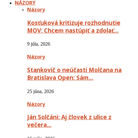
NÁZORY
Názory
Kosťuková kritizuje rozhodnutie
MOV: Chcem nastúpiť a zdolať…
9 júla, 2026
Názory
Stankovič o neúčasti Molčana na
Bratislava Open: Sám…
25 júna, 2026
Názory
Ján Solčáni: Aj človek z ulice z
večera…