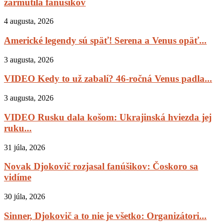
zarmútila fanúšikov
4 augusta, 2026
Americké legendy sú späť! Serena a Venus opäť...
3 augusta, 2026
VIDEO Kedy to už zabalí? 46-ročná Venus padla...
3 augusta, 2026
VIDEO Rusku dala košom: Ukrajinská hviezda jej
ruku...
31 júla, 2026
Novak Djokovič rozjasal fanúšikov: Čoskoro sa
vidíme
30 júla, 2026
Sinner, Djokovič a to nie je všetko: Organizátori...