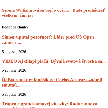
Serena Williamsová sa bojí o dcéru: „Bude prechádzať
všetkým, čím ja?“
Podobné články
Sinner upútal pozornosť: Líder pred US Open
zamieril...
5 augusta, 2026
VIDEO Aj chlapi plačú: Bývalá svetová štvorka sa...
5 augusta, 2026
Ďalšia rana pre fanúšikov: Carlos Alcaraz oznámil
smutnú...
5 augusta, 2026
Trápenie grandslamovej víťazky: Raducanuová