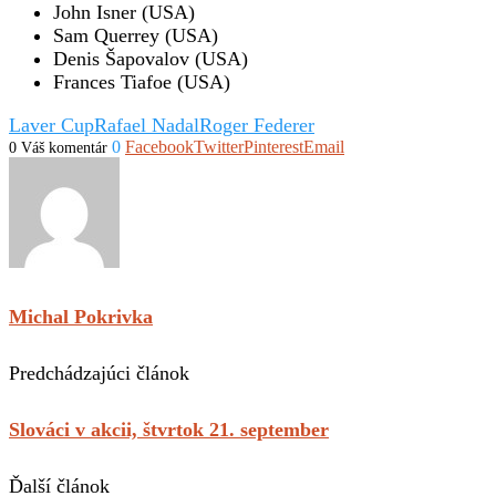
John Isner (USA)
Sam Querrey (USA)
Denis Šapovalov (USA)
Frances Tiafoe (USA)
Laver Cup
Rafael Nadal
Roger Federer
0
Facebook
Twitter
Pinterest
Email
0 Váš komentár
Michal Pokrivka
Predchádzajúci článok
Slováci v akcii, štvrtok 21. september
Ďalší článok