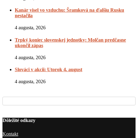
Kanár visel vo vzduchu: Šramková na ďalšiu Rusku
nestačila
4 augusta, 2026
Trpký koniec slovenskej jednotky: Molčan predčasne
ukončil zápas
4 augusta, 2026
Slováci v akcii: Utorok 4. august
4 augusta, 2026
Dôležité odkazy
Kontakt