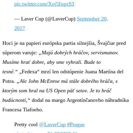
pic.twitter.com/Xoj5IxgxS3
— Laver Cup (@LaverCup)
September 20,
2017
Hoci je na papieri európska partia silnejšia, Švajčiar pred
súperom varuje:
„Majú dobrých hráčov, servismanov.
Musíme hrať dobre, aby sme vyhrali. Bude to
tesné.“
„Fedexa“ mrzí len odstúpenie Juana Martína del
Potra.
„Ale John McEnroe má stále dobrého hráča, s
ktorým som hral na US Open päť setov. Je to hráč
budúcnosti,“
dodal na margo Argentínčanovho náhradníka
Francesa Tiafoeho.
Pretty cool
@LaverCup
#Prague