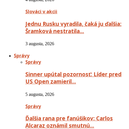
Slováci v akcii
Jednu Rusku vyradila, čaká ju ďalšia:
Šramková nestratila…
3 augusta, 2026
Správy
Správy
Sinner upútal pozornosť: Líder pred
US Open zamieril…
5 augusta, 2026
Správy
Ďalšia rana pre fanúšikov: Carlos
Alcaraz oznámil smutnú…