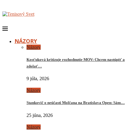
NÁZORY
Názory
Kosťuková kritizuje rozhodnutie MOV: Chcem nastúpiť a
zdolať…
9 júla, 2026
Názory
Stankovič o neúčasti Molčana na Bratislava Open: Sám…
25 júna, 2026
Názory