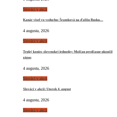
Slováci v akcii
Kanár visel vo vzduchu: Šramková na ďalšiu Rusku…
4 augusta, 2026
Slováci v akcii
Trpký koniec slovenskej jednotky: Molčan predčasne ukončil
zápas
4 augusta, 2026
Slováci v akcii
Slováci v akcii: Utorok 4. august
4 augusta, 2026
Slováci v akcii