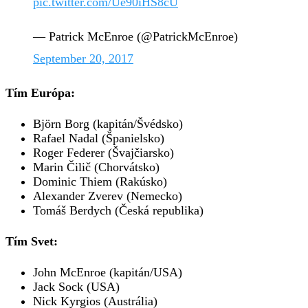
pic.twitter.com/Ue90iHS8cU
— Patrick McEnroe (@PatrickMcEnroe)
September 20, 2017
Tím Európa:
Björn Borg (kapitán/Švédsko)
Rafael Nadal (Španielsko)
Roger Federer (Švajčiarsko)
Marin Čilič (Chorvátsko)
Dominic Thiem (Rakúsko)
Alexander Zverev (Nemecko)
Tomáš Berdych (Česká republika)
Tím Svet:
John McEnroe (kapitán/USA)
Jack Sock (USA)
Nick Kyrgios (Austrália)