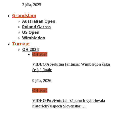
2 júla, 2025
Grandslam
Australian Open
Roland Garros
US Open
Wimbledon
Turnaje
OH 2024
OH 2024
VIDEO Absolútna fantázia: Wimbledon čaká
české finále
9 júla, 2026
OH 2024
VIDEO Po životných zápasoch vybojovala
historický úspech Slovenska:…