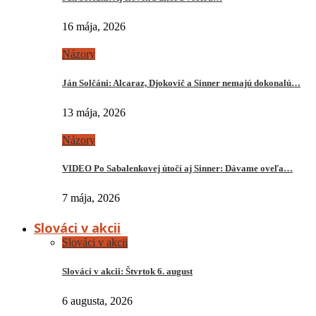
16 mája, 2026
Názory
Ján Solčáni: Alcaraz, Djokovič a Sinner nemajú dokonalú…
13 mája, 2026
Názory
VIDEO Po Sabalenkovej útočí aj Sinner: Dávame oveľa…
7 mája, 2026
Slováci v akcii
Slováci v akcii
Slováci v akcii: Štvrtok 6. august
6 augusta, 2026