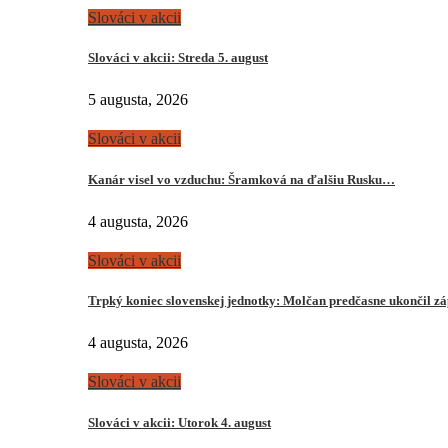
Slováci v akcii
Slováci v akcii: Streda 5. august
5 augusta, 2026
Slováci v akcii
Kanár visel vo vzduchu: Šramková na ďalšiu Rusku…
4 augusta, 2026
Slováci v akcii
Trpký koniec slovenskej jednotky: Molčan predčasne ukončil z
4 augusta, 2026
Slováci v akcii
Slováci v akcii: Utorok 4. august