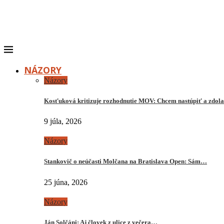
NÁZORY
Názory
Kosťuková kritizuje rozhodnutie MOV: Chcem nastúpiť a zdo
9 júla, 2026
Názory
Stankovič o neúčasti Molčana na Bratislava Open: Sám…
25 júna, 2026
Názory
Ján Solčáni: Aj človek z ulice z večera…