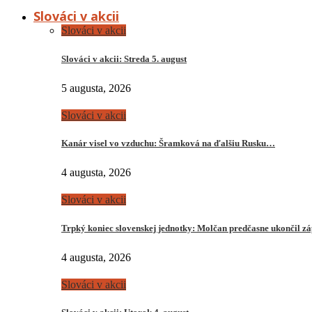
Slováci v akcii
Slováci v akcii
Slováci v akcii: Streda 5. august
5 augusta, 2026
Slováci v akcii
Kanár visel vo vzduchu: Šramková na ďalšiu Rusku…
4 augusta, 2026
Slováci v akcii
Trpký koniec slovenskej jednotky: Molčan predčasne ukončil z
4 augusta, 2026
Slováci v akcii