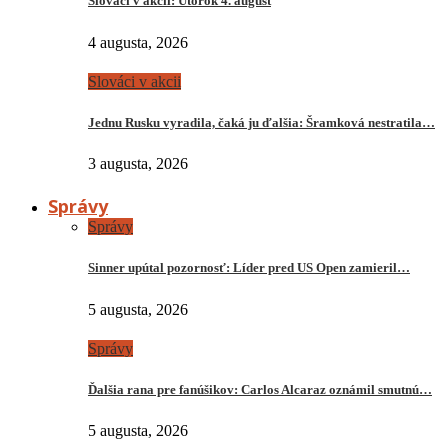
Slováci v akcii: Utorok 4. august
4 augusta, 2026
Slováci v akcii
Jednu Rusku vyradila, čaká ju ďalšia: Šramková nestratila…
3 augusta, 2026
Správy
Správy
Sinner upútal pozornosť: Líder pred US Open zamieril…
5 augusta, 2026
Správy
Ďalšia rana pre fanúšikov: Carlos Alcaraz oznámil smutnú…
5 augusta, 2026