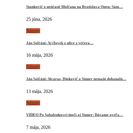
Stankovič o neúčasti Molčana na Bratislava Open: Sám…
25 júna, 2026
Názory
Ján Solčáni: Aj človek z ulice z večera…
16 mája, 2026
Názory
Ján Solčáni: Alcaraz, Djokovič a Sinner nemajú dokonalú…
13 mája, 2026
Názory
VIDEO Po Sabalenkovej útočí aj Sinner: Dávame oveľa…
7 mája, 2026