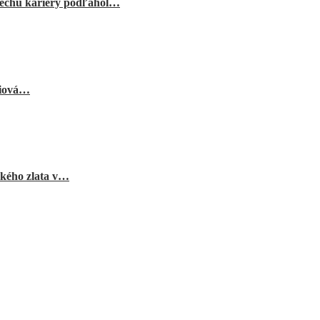
echu kariéry podľahol…
niová…
ského zlata v…