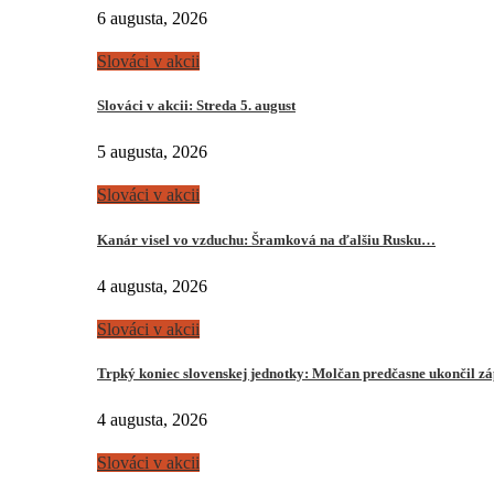
6 augusta, 2026
Slováci v akcii
Slováci v akcii: Streda 5. august
5 augusta, 2026
Slováci v akcii
Kanár visel vo vzduchu: Šramková na ďalšiu Rusku…
4 augusta, 2026
Slováci v akcii
Trpký koniec slovenskej jednotky: Molčan predčasne ukončil z
4 augusta, 2026
Slováci v akcii