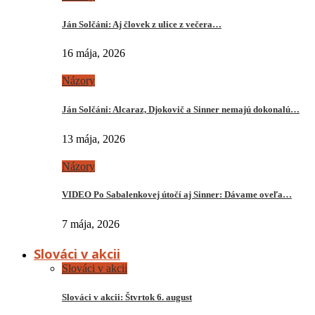
Ján Solčáni: Aj človek z ulice z večera…
16 mája, 2026
Názory
Ján Solčáni: Alcaraz, Djokovič a Sinner nemajú dokonalú…
13 mája, 2026
Názory
VIDEO Po Sabalenkovej útočí aj Sinner: Dávame oveľa…
7 mája, 2026
Slováci v akcii
Slováci v akcii
Slováci v akcii: Štvrtok 6. august