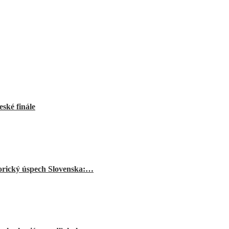
ské finále
orický úspech Slovenska:…