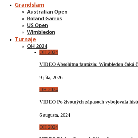
Grandslam
Australian Open
Roland Garros
US Open
Wimbledon
Turnaje
OH 2024
OH 2024
VIDEO Absolútna fantázia: Wimbledon čaká če
9 júla, 2026
OH 2024
VIDEO Po životných zápasoch vybojovala hist
6 augusta, 2024
OH 2024