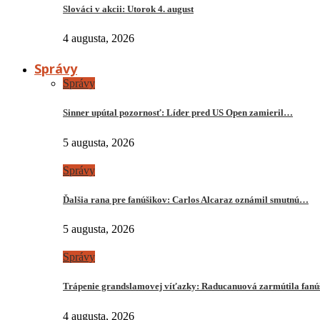
Slováci v akcii: Utorok 4. august
4 augusta, 2026
Správy
Správy
Sinner upútal pozornosť: Líder pred US Open zamieril…
5 augusta, 2026
Správy
Ďalšia rana pre fanúšikov: Carlos Alcaraz oznámil smutnú…
5 augusta, 2026
Správy
Trápenie grandslamovej víťazky: Raducanuová zarmútila fanú
4 augusta, 2026