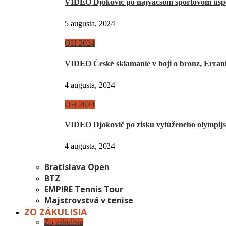
VIDEO Djokovič po najväčšom športovom úsp
5 augusta, 2024
OH 2024
VIDEO České sklamanie v boji o bronz, Erra
4 augusta, 2024
OH 2024
VIDEO Djokovič po zisku vytúženého olympij
4 augusta, 2024
Bratislava Open
BTZ
EMPIRE Tennis Tour
Majstrovstvá v tenise
ZO ZÁKULISIA
Zo zákulisia