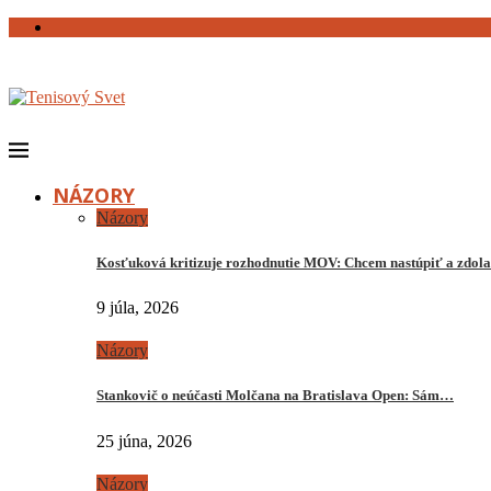
NÁZORY
Názory
Kosťuková kritizuje rozhodnutie MOV: Chcem nastúpiť a zdo
9 júla, 2026
Názory
Stankovič o neúčasti Molčana na Bratislava Open: Sám…
25 júna, 2026
Názory