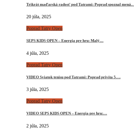
Trikrát maďarská radosť pod Tatrami: Poprad spoznal mená
20 júla, 2025
Poprad Tatry Open
SEPS KIDS OPEN – Energia pre hru: Malý…
4 júla, 2025
Poprad Tatry Open
VIDEO Sviatok tenisu pod Tatrami: Poprad privíta 5….
3 júla, 2025
Poprad Tatry Open
VIDEO SEPS KIDS OPEN – Energia pre hru:…
2 júla, 2025