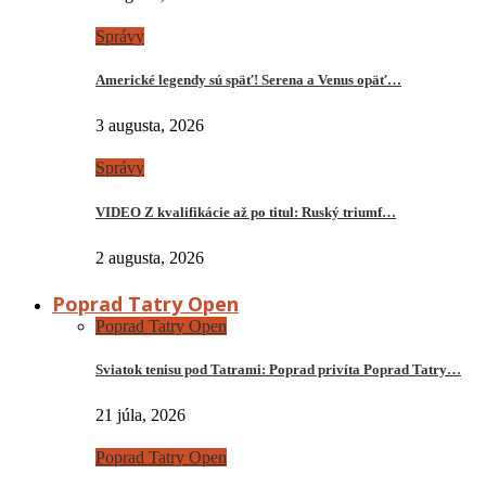
Správy
Americké legendy sú späť! Serena a Venus opäť…
3 augusta, 2026
Správy
VIDEO Z kvalifikácie až po titul: Ruský triumf…
2 augusta, 2026
Poprad Tatry Open
Poprad Tatry Open
Sviatok tenisu pod Tatrami: Poprad privíta Poprad Tatry…
21 júla, 2026
Poprad Tatry Open