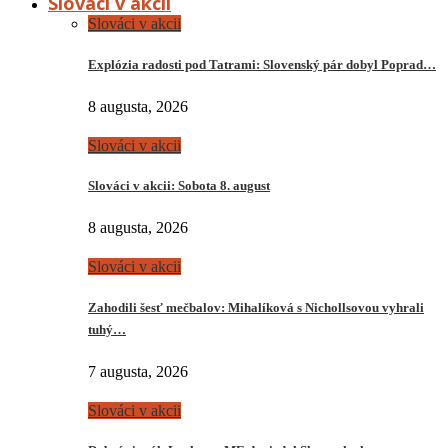
Slováci v akcii
Slováci v akcii
Explózia radosti pod Tatrami: Slovenský pár dobyl Poprad…
8 augusta, 2026
Slováci v akcii
Slováci v akcii: Sobota 8. august
8 augusta, 2026
Slováci v akcii
Zahodili šesť mečbalov: Mihalíková s Nichollsovou vyhrali
tuhý…
7 augusta, 2026
Slováci v akcii