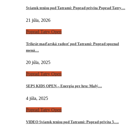
Sviatok tenisu pod Tatrami: Poprad privíta Poprad Tatry…
21 júla, 2026
Poprad Tatry Open
Trikrát maďarská radosť pod Tatrami: Poprad spoznal
mená…
20 júla, 2025
Poprad Tatry Open
SEPS KIDS OPEN – Energia pre hru: Malý…
4 júla, 2025
Poprad Tatry Open
VIDEO Sviatok tenisu pod Tatrami: Poprad privíta 5….