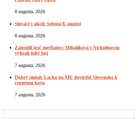
8 augusta, 2026
Slováci v akcii: Sobota 8. august
8 augusta, 2026
Zahodili šesť mečbalov: Mihalíková s Nichollsovou
vyhrali tuhý boj
7 augusta, 2026
Dobrý signál: Lacko na ME doviedol Slovensko k
cennému kovu
7 augusta, 2026