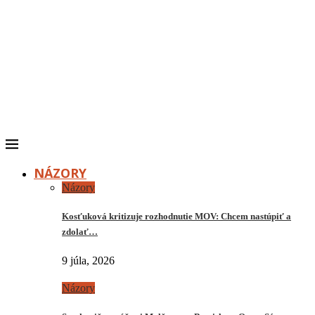
NÁZORY
Názory
Kosťuková kritizuje rozhodnutie MOV: Chcem nastúpiť a
zdolať…
9 júla, 2026
Názory