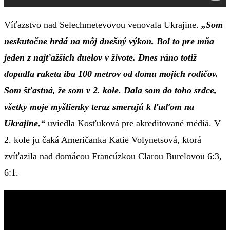
Víťazstvo nad Selechmetevovou venovala Ukrajine.
„Som
neskutočne hrdá na môj dnešný výkon. Bol to pre mňa
jeden z najťažších duelov v živote. Dnes ráno totiž
dopadla raketa iba 100 metrov od domu mojich rodičov.
Som šťastná, že som v 2. kole. Dala som do toho srdce,
všetky moje myšlienky teraz smerujú k ľuďom na
Ukrajine,“
uviedla Kosťuková pre akreditované médiá. V
2. kole ju čaká Američanka Katie Volynetsová, ktorá
zvíťazila nad domácou Francúzkou Clarou Burelovou 6:3,
6:1.