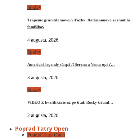
Správy
Trápenie grandslamovej víťazky: Raducanuová zarmútila
fanúšikov
4 augusta, 2026
Správy
Americké legendy sú späť! Serena a Venus opäť…
3 augusta, 2026
Správy
VIDEO Z kvalifikácie až po titul: Ruský triumf…
2 augusta, 2026
Poprad Tatry Open
Poprad Tatry Open