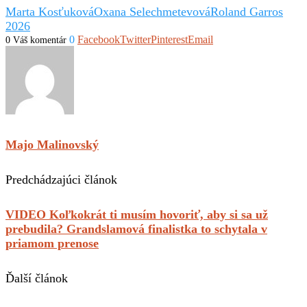
Marta Kosťuková
Oxana Selechmetevová
Roland Garros
2026
0
Facebook
Twitter
Pinterest
Email
0 Váš komentár
Majo Malinovský
Predchádzajúci článok
VIDEO Koľkokrát ti musím hovoriť, aby si sa už
prebudila? Grandslamová finalistka to schytala v
priamom prenose
Ďalší článok