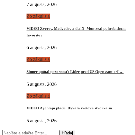
7 augusta, 2026
Zo zákulisia
VIDEO Zverev, Medvedev a ďalší: Montreal pohrebiskom
favoritov
6 augusta, 2026
Zo zákulisia
Sinner upútal pozornosť: Líder pred US Open zamieril…
5 augusta, 2026
Zo zákulisia
VIDEO Aj chlapi plačú: Bývalá svetová štvorka sa…
5 augusta, 2026
Hľadaj