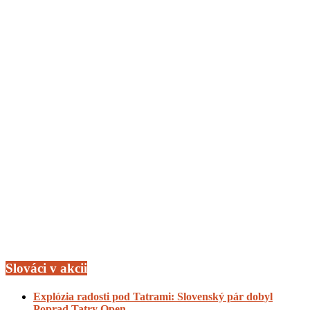
Slováci v akcii
Explózia radosti pod Tatrami: Slovenský pár dobyl
Poprad Tatry Open