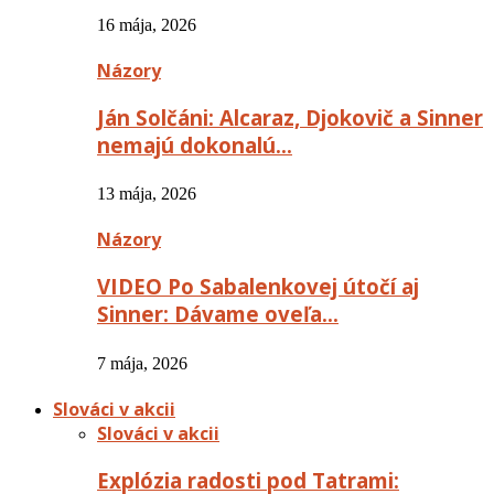
16 mája, 2026
Názory
Ján Solčáni: Alcaraz, Djokovič a Sinner
nemajú dokonalú…
13 mája, 2026
Názory
VIDEO Po Sabalenkovej útočí aj
Sinner: Dávame oveľa…
7 mája, 2026
Slováci v akcii
Slováci v akcii
Explózia radosti pod Tatrami: