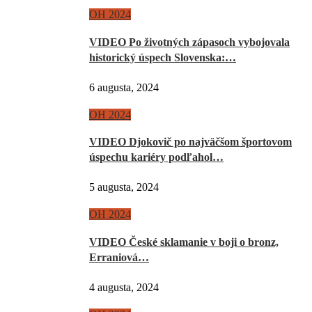
OH 2024
VIDEO Po životných zápasoch vybojovala
historický úspech Slovenska:…
6 augusta, 2024
OH 2024
VIDEO Djokovič po najväčšom športovom
úspechu kariéry podľahol…
5 augusta, 2024
OH 2024
VIDEO České sklamanie v boji o bronz,
Erraniová…
4 augusta, 2024