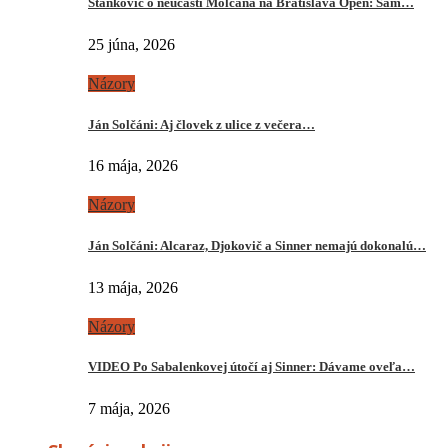
Stankovič o neúčasti Molčana na Bratislava Open: Sám…
25 júna, 2026
Názory
Ján Solčáni: Aj človek z ulice z večera…
16 mája, 2026
Názory
Ján Solčáni: Alcaraz, Djokovič a Sinner nemajú dokonalú…
13 mája, 2026
Názory
VIDEO Po Sabalenkovej útočí aj Sinner: Dávame oveľa…
7 mája, 2026