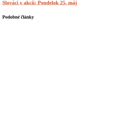
Slováci v akcii: Pondelok 25. máj
Podobné články