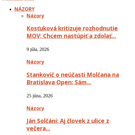
NÁZORY
Názory
Kosťuková kritizuje rozhodnutie
MOV: Chcem nastúpiť a zdolať…
9 júla, 2026
Názory
Stankovič o neúčasti Molčana na
Bratislava Open: Sám…
25 júna, 2026
Názory
Ján Solčáni: Aj človek z ulice z
večera…