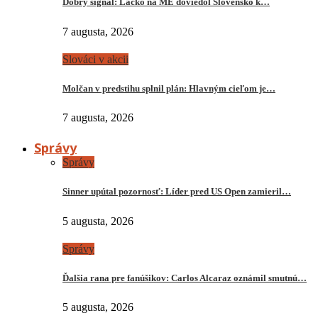
Dobrý signál: Lacko na ME doviedol Slovensko k…
7 augusta, 2026
Slováci v akcii
Molčan v predstihu splnil plán: Hlavným cieľom je…
7 augusta, 2026
Správy
Správy
Sinner upútal pozornosť: Líder pred US Open zamieril…
5 augusta, 2026
Správy
Ďalšia rana pre fanúšikov: Carlos Alcaraz oznámil smutnú…
5 augusta, 2026