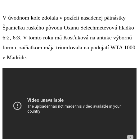
V úvodnom kole zdolala v pozícii nasadenej pätnástky
Španielku ruského pôvodu Oxanu Selechmetevovú hladko
6:2, 6:3. V tomto roku má Kosťuková na antuke výbornú
formu, začiatkom mája triumfovala na podujatí WTA 1000
v Madride.