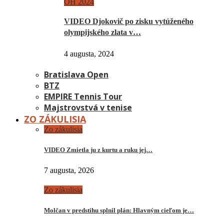
OH 2024
VIDEO Djokovič po zisku vytúženého
olympijského zlata v…
4 augusta, 2024
Bratislava Open
BTZ
EMPIRE Tennis Tour
Majstrovstvá v tenise
ZO ZÁKULISIA
Zo zákulisia
VIDEO Zmietla ju z kurtu a ruku jej…
7 augusta, 2026
Zo zákulisia
Molčan v predstihu splnil plán: Hlavným cieľom je…