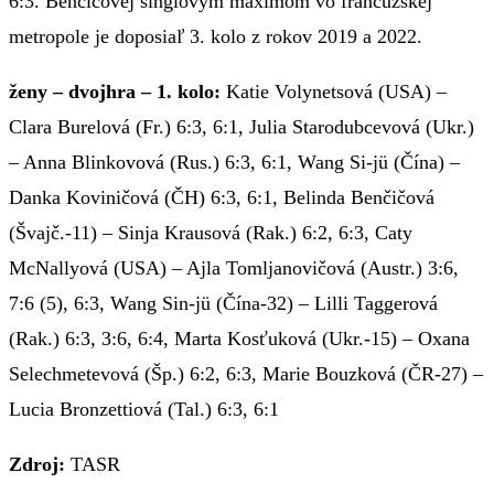
6:3. Benčičovej singlovým maximom vo francúzskej
metropole je doposiaľ 3. kolo z rokov 2019 a 2022.
ženy – dvojhra – 1. kolo:
Katie Volynetsová (USA) –
Clara Burelová (Fr.) 6:3, 6:1, Julia Starodubcevová (Ukr.)
– Anna Blinkovová (Rus.) 6:3, 6:1, Wang Si-jü (Čína) –
Danka Koviničová (ČH) 6:3, 6:1, Belinda Benčičová
(Švajč.-11) – Sinja Krausová (Rak.) 6:2, 6:3, Caty
McNallyová (USA) – Ajla Tomljanovičová (Austr.) 3:6,
7:6 (5), 6:3, Wang Sin-jü (Čína-32) – Lilli Taggerová
(Rak.) 6:3, 3:6, 6:4, Marta Kosťuková (Ukr.-15) – Oxana
Selechmetevová (Šp.) 6:2, 6:3, Marie Bouzková (ČR-27) –
Lucia Bronzettiová (Tal.) 6:3, 6:1
Zdroj:
TASR