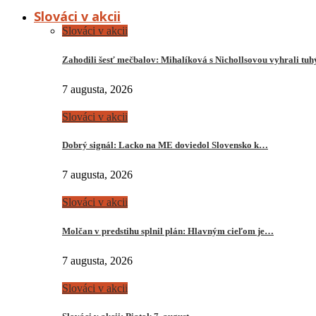
Slováci v akcii
Slováci v akcii
Zahodili šesť mečbalov: Mihalíková s Nichollsovou vyhrali tu
7 augusta, 2026
Slováci v akcii
Dobrý signál: Lacko na ME doviedol Slovensko k…
7 augusta, 2026
Slováci v akcii
Molčan v predstihu splnil plán: Hlavným cieľom je…
7 augusta, 2026
Slováci v akcii