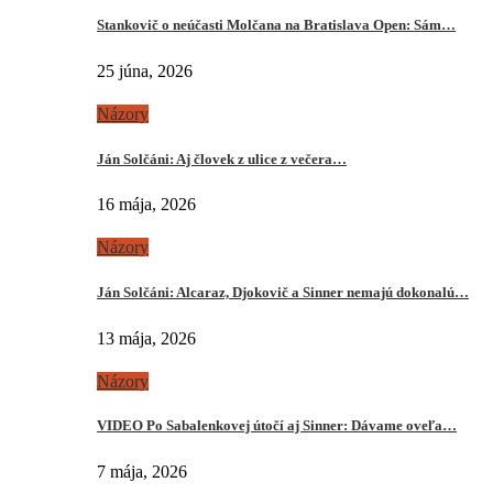
Stankovič o neúčasti Molčana na Bratislava Open: Sám…
25 júna, 2026
Názory
Ján Solčáni: Aj človek z ulice z večera…
16 mája, 2026
Názory
Ján Solčáni: Alcaraz, Djokovič a Sinner nemajú dokonalú…
13 mája, 2026
Názory
VIDEO Po Sabalenkovej útočí aj Sinner: Dávame oveľa…
7 mája, 2026