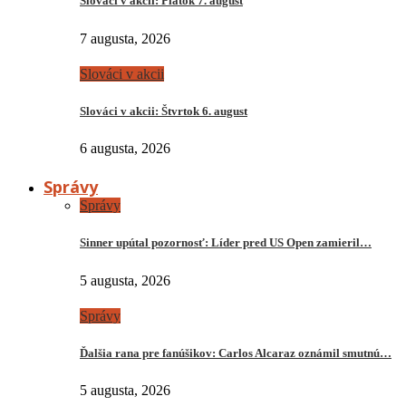
Slováci v akcii: Piatok 7. august
7 augusta, 2026
Slováci v akcii
Slováci v akcii: Štvrtok 6. august
6 augusta, 2026
Správy
Správy
Sinner upútal pozornosť: Líder pred US Open zamieril…
5 augusta, 2026
Správy
Ďalšia rana pre fanúšikov: Carlos Alcaraz oznámil smutnú…
5 augusta, 2026