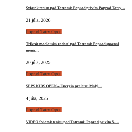
Sviatok tenisu pod Tatrami: Poprad privíta Poprad Tatry…
21 júla, 2026
Poprad Tatry Open
Trikrát maďarská radosť pod Tatrami: Poprad spoznal
mená…
20 júla, 2025
Poprad Tatry Open
SEPS KIDS OPEN – Energia pre hru: Malý…
4 júla, 2025
Poprad Tatry Open
VIDEO Sviatok tenisu pod Tatrami: Poprad privíta 5….