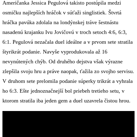
Američanka Jessica Pegulová takisto postúpila medzi
osmičku najlepších hráčok v súťaži singlistiek. Štvrtá
hráčka pavúka zdolala na londýnskej tráve šestnástu
nasadenú krajanku Ivu Jovičovú v troch setoch 4:6, 6:3,
6:1. Pegulová nezačala duel ideálne a v prvom sete stratila
štyrikrát podanie. Navyše vyprodukovala až 16
nevynútených chýb. Od druhého dejstva však výrazne
zlepšila svoju hru a práve naopak, ťažila zo svojho servisu.
V druhom sete prelomila podanie súperky trikrát a vyhrala
ho 6:3. Ešte jednoznačnejší bol priebeh tretieho setu, v
ktorom stratila iba jeden gem a duel uzavrela čistou hrou.