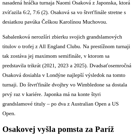
nasadená hráčka turnaja Naomi Osaková z Japonska, ktorá
zvíťazila 6:2, 7:6 (2). Osaková sa vo štvrťfinále stretne s
desiatkou pavúka Češkou Karolínou Muchovou.
Sabalenková nerozšíri zbierku svojich grandslamových
titulov o trofej z All England Clubu. Na prestížnom turnaji
tak zostáva jej maximom semifinále, v ktorom sa
predstavila trikrát (2021, 2023 a 2025). Dvadsaťosemročná
Osaková dosiahla v Londýne najlepší výsledok na tomto
turnaji. Do štvrťfinále dvojhry vo Wimbledone sa dostala
prvý raz v kariére. Japonka má na konte štyri
grandslamové tituly – po dva z Australian Open a US
Open.
Osakovej vyšla pomsta za Paríž