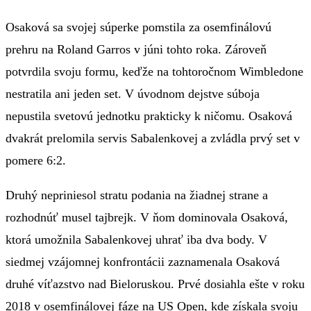
Osaková sa svojej súperke pomstila za osemfinálovú
prehru na Roland Garros v júni tohto roka. Zároveň
potvrdila svoju formu, keďže na tohtoročnom Wimbledone
nestratila ani jeden set. V úvodnom dejstve súboja
nepustila svetovú jednotku prakticky k ničomu. Osaková
dvakrát prelomila servis Sabalenkovej a zvládla prvý set v
pomere 6:2.
Druhý nepriniesol stratu podania na žiadnej strane a
rozhodnúť musel tajbrejk. V ňom dominovala Osaková,
ktorá umožnila Sabalenkovej uhrať iba dva body. V
siedmej vzájomnej konfrontácii zaznamenala Osaková
druhé víťazstvo nad Bieloruskou. Prvé dosiahla ešte v roku
2018 v osemfinálovej fáze na US Open, kde získala svoju