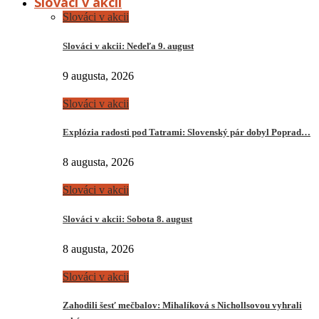
Slováci v akcii
Slováci v akcii
Slováci v akcii: Nedeľa 9. august
9 augusta, 2026
Slováci v akcii
Explózia radosti pod Tatrami: Slovenský pár dobyl Poprad…
8 augusta, 2026
Slováci v akcii
Slováci v akcii: Sobota 8. august
8 augusta, 2026
Slováci v akcii
Zahodili šesť mečbalov: Mihalíková s Nichollsovou vyhrali