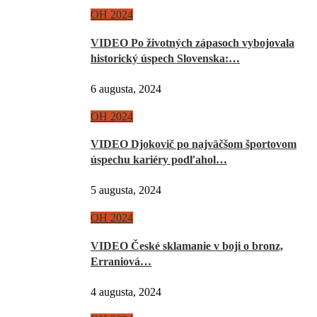
OH 2024
VIDEO Po životných zápasoch vybojovala
historický úspech Slovenska:…
6 augusta, 2024
OH 2024
VIDEO Djokovič po najväčšom športovom
úspechu kariéry podľahol…
5 augusta, 2024
OH 2024
VIDEO České sklamanie v boji o bronz,
Erraniová…
4 augusta, 2024