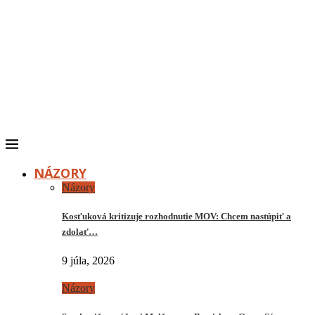
NÁZORY
Názory
Kosťuková kritizuje rozhodnutie MOV: Chcem nastúpiť a
zdolať…
9 júla, 2026
Názory