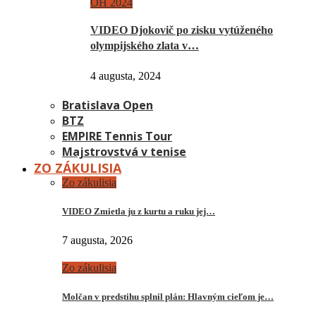
OH 2024
VIDEO Djokovič po zisku vytúženého
olympijského zlata v…
4 augusta, 2024
Bratislava Open
BTZ
EMPIRE Tennis Tour
Majstrovstvá v tenise
ZO ZÁKULISIA
Zo zákulisia
VIDEO Zmietla ju z kurtu a ruku jej…
7 augusta, 2026
Zo zákulisia
Molčan v predstihu splnil plán: Hlavným cieľom je…