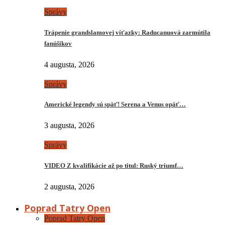
Správy
Trápenie grandslamovej víťazky: Raducanuová zarmútila
fanúšikov
4 augusta, 2026
Správy
Americké legendy sú späť! Serena a Venus opäť…
3 augusta, 2026
Správy
VIDEO Z kvalifikácie až po titul: Ruský triumf…
2 augusta, 2026
Poprad Tatry Open
Poprad Tatry Open