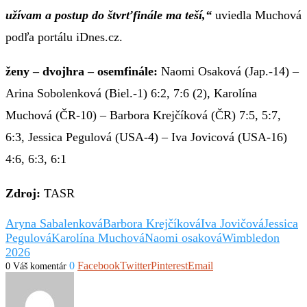
užívam a postup do štvrťfinále ma teší,“
uviedla Muchová
podľa portálu iDnes.cz.
ženy – dvojhra – osemfinále:
Naomi Osaková (Jap.-14) –
Arina Sobolenková (Biel.-1) 6:2, 7:6 (2), Karolína
Muchová (ČR-10) – Barbora Krejčíková (ČR) 7:5, 5:7,
6:3, Jessica Pegulová (USA-4) – Iva Jovicová (USA-16)
4:6, 6:3, 6:1
Zdroj:
TASR
Aryna Sabalenková
Barbora Krejčíková
Iva Jovičová
Jessica
Pegulová
Karolína Muchová
Naomi osaková
Wimbledon
2026
0
Facebook
Twitter
Pinterest
Email
0 Váš komentár