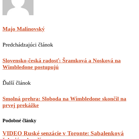
Majo Malinovský
Predchádzajúci článok
Slovensko-česká radosť: Šramková a Nosková na
Wimbledone postupujú
Ďalší článok
Smolná prehra: Sloboda na Wimbledone skončil na
prvej prekážke
Podobné články
VIDEO Ruské senzácie v Toronte: Sabalenková