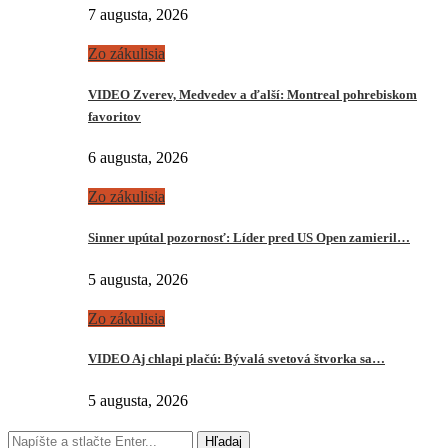
7 augusta, 2026
Zo zákulisia
VIDEO Zverev, Medvedev a ďalší: Montreal pohrebiskom
favoritov
6 augusta, 2026
Zo zákulisia
Sinner upútal pozornosť: Líder pred US Open zamieril…
5 augusta, 2026
Zo zákulisia
VIDEO Aj chlapi plačú: Bývalá svetová štvorka sa…
5 augusta, 2026
Hľadaj