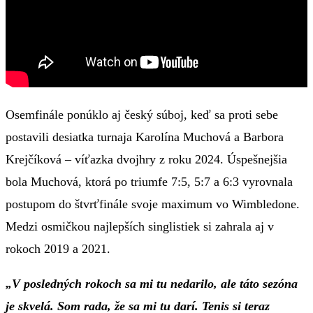
Osemfinále ponúklo aj český súboj, keď sa proti sebe
postavili desiatka turnaja Karolína Muchová a Barbora
Krejčíková – víťazka dvojhry z roku 2024. Úspešnejšia
bola Muchová, ktorá po triumfe 7:5, 5:7 a 6:3 vyrovnala
postupom do štvrťfinále svoje maximum vo Wimbledone.
Medzi osmičkou najlepších singlistiek si zahrala aj v
rokoch 2019 a 2021.
„V posledných rokoch sa mi tu nedarilo, ale táto sezóna
je skvelá. Som rada, že sa mi tu darí. Tenis si teraz