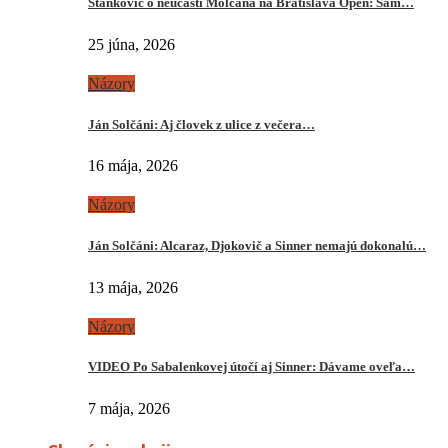
Stankovič o neúčasti Molčana na Bratislava Open: Sám…
25 júna, 2026
Názory
Ján Solčáni: Aj človek z ulice z večera…
16 mája, 2026
Názory
Ján Solčáni: Alcaraz, Djokovič a Sinner nemajú dokonalú…
13 mája, 2026
Názory
VIDEO Po Sabalenkovej útočí aj Sinner: Dávame oveľa…
7 mája, 2026