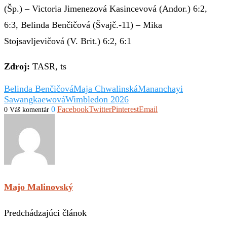
(Šp.) – Victoria Jimenezová Kasincevová (Andor.) 6:2,
6:3, Belinda Benčičová (Švajč.-11) – Mika
Stojsavljevičová (V. Brit.) 6:2, 6:1
Zdroj:
TASR, ts
Belinda Benčičová
Maja Chwalinská
Mananchayi
Sawangkaewová
Wimbledon 2026
0
Facebook
Twitter
Pinterest
Email
0 Váš komentár
Majo Malinovský
Predchádzajúci článok