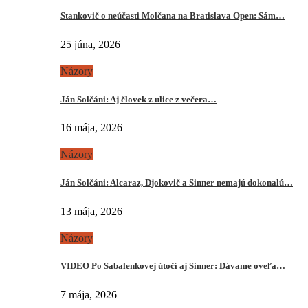
Stankovič o neúčasti Molčana na Bratislava Open: Sám…
25 júna, 2026
Názory
Ján Solčáni: Aj človek z ulice z večera…
16 mája, 2026
Názory
Ján Solčáni: Alcaraz, Djokovič a Sinner nemajú dokonalú…
13 mája, 2026
Názory
VIDEO Po Sabalenkovej útočí aj Sinner: Dávame oveľa…
7 mája, 2026