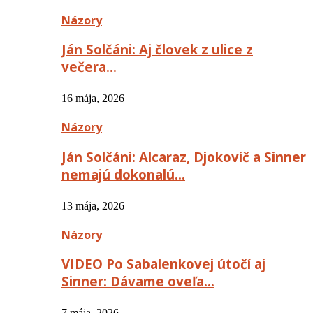
Názory
Ján Solčáni: Aj človek z ulice z
večera…
16 mája, 2026
Názory
Ján Solčáni: Alcaraz, Djokovič a Sinner
nemajú dokonalú…
13 mája, 2026
Názory
VIDEO Po Sabalenkovej útočí aj
Sinner: Dávame oveľa…
7 mája, 2026