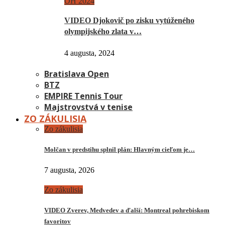
OH 2024
VIDEO Djokovič po zisku vytúženého
olympijského zlata v…
4 augusta, 2024
Bratislava Open
BTZ
EMPIRE Tennis Tour
Majstrovstvá v tenise
ZO ZÁKULISIA
Zo zákulisia
Molčan v predstihu splnil plán: Hlavným cieľom je…
7 augusta, 2026
Zo zákulisia
VIDEO Zverev, Medvedev a ďalší: Montreal pohrebiskom
favoritov