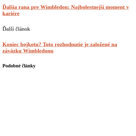
Ďalšia rana pre Wimbledon: Najbolestnejší moment v
kariére
Ďalší článok
Koniec bojkotu? Toto rozhodnutie je založené na
záväzku Wimbledonu
Podobné články