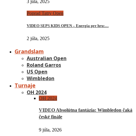
3 júla, 2025
Poprad Tatry Open
VIDEO SEPS KIDS OPEN – Energia pre hru:…
2 júla, 2025
Grandslam
Australian Open
Roland Garros
US Open
Wimbledon
Turnaje
OH 2024
OH 2024
VIDEO Absolútna fantázia: Wimbledon čaká
české finále
9 júla, 2026