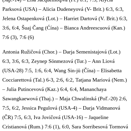
Parksová (USA) – Alicia Dudeneyová (V- Brit.) 6:3, 6:3,
Jelena Ostapenková (Lot.) – Harriet Dartová (V. Brit.) 6:3,
3:6, 6:4, Šuaj Čang (Ćína) – Bianca Andreescuová (Kan.)
7:6 (3), 7:6 (6)
Antonia Ružičová (Chor.) – Darja Semenistajová (Lot.)
6:3, 3:6, 6:3, Zeynep Sönmezová (Tur.) – Ann Liová
(USA-28) 7:5, 1:6, 6:4, Wang Sin-jü (Čína) – Elisabetta
Cocciarettová (Tal.) 6-3, 2:6, 6:2, Tatjana Mariová (Nem.)
– Julia Putincevová (Kaz.) 6:4, 6:4, Mananchaya
Sawangkaewová (Thaj.) – Maja Chwalinská (Poľ.-20) 2:6,
7:5, 6:2, Jessica Pegulová (USA-4) – Darja Vidmanová
(ČR) 7:5, 6:3, Iva Jovičová (USA-16) – Jaqueline
Cristianová (Rum.) 7:6 (1), 6:0, Sara Sorribesová Tormová