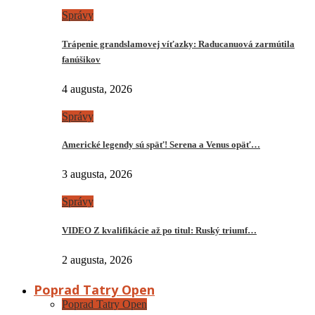
Správy
Trápenie grandslamovej víťazky: Raducanuová zarmútila
fanúšikov
4 augusta, 2026
Správy
Americké legendy sú späť! Serena a Venus opäť…
3 augusta, 2026
Správy
VIDEO Z kvalifikácie až po titul: Ruský triumf…
2 augusta, 2026
Poprad Tatry Open
Poprad Tatry Open