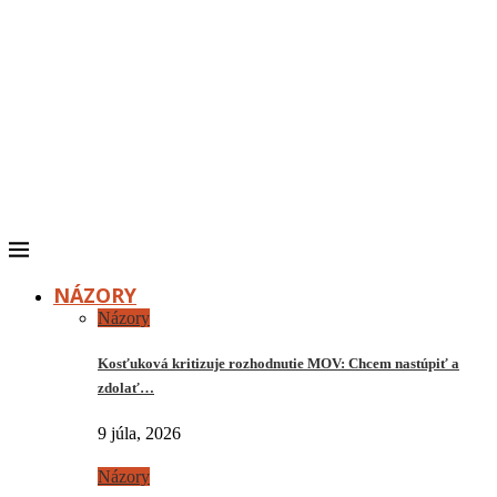
NÁZORY
Názory
Kosťuková kritizuje rozhodnutie MOV: Chcem nastúpiť a
zdolať…
9 júla, 2026
Názory