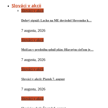
Slováci v akcii
Slováci v akcii
Dobrý signál: Lacko na ME doviedol Slovensko k…
7 augusta, 2026
Slováci v akcii
Molčan v predstihu splnil plán: Hlavným cieľom je…
7 augusta, 2026
Slováci v akcii
Slováci v akcii: Piatok 7. august
7 augusta, 2026
Slováci v akcii