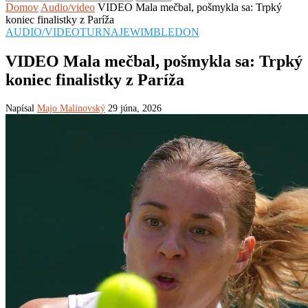
Domov
Audio/video
VIDEO Mala mečbal, pošmykla sa: Trpký
koniec finalistky z Paríža
AUDIO/VIDEO
TURNAJE
WIMBLEDON
VIDEO Mala mečbal, pošmykla sa: Trpký
koniec finalistky z Paríža
Napísal
Majo Malinovský
29 júna, 2026