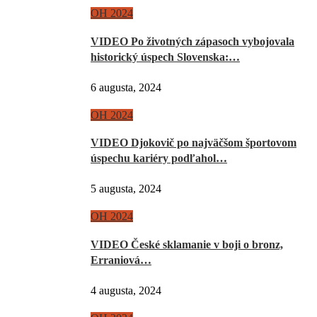
OH 2024
VIDEO Po životných zápasoch vybojovala
historický úspech Slovenska:…
6 augusta, 2024
OH 2024
VIDEO Djokovič po najväčšom športovom
úspechu kariéry podľahol…
5 augusta, 2024
OH 2024
VIDEO České sklamanie v boji o bronz,
Erraniová…
4 augusta, 2024