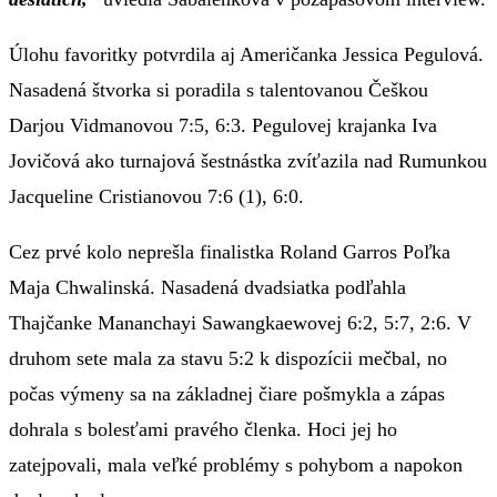
Úlohu favoritky potvrdila aj Američanka Jessica Pegulová.
Nasadená štvorka si poradila s talentovanou Češkou
Darjou Vidmanovou 7:5, 6:3. Pegulovej krajanka Iva
Jovičová ako turnajová šestnástka zvíťazila nad Rumunkou
Jacqueline Cristianovou 7:6 (1), 6:0.
Cez prvé kolo neprešla finalistka Roland Garros Poľka
Maja Chwalinská. Nasadená dvadsiatka podľahla
Thajčanke Mananchayi Sawangkaewovej 6:2, 5:7, 2:6. V
druhom sete mala za stavu 5:2 k dispozícii mečbal, no
počas výmeny sa na základnej čiare pošmykla a zápas
dohrala s bolesťami pravého členka. Hoci jej ho
zatejpovali, mala veľké problémy s pohybom a napokon