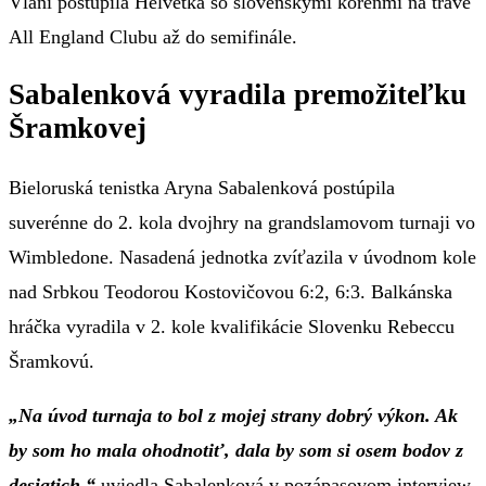
Vlani postúpila Helvétka so slovenskými koreňmi na tráve
All England Clubu až do semifinále.
Sabalenková vyradila premožiteľku
Šramkovej
Bieloruská tenistka Aryna Sabalenková postúpila
suverénne do 2. kola dvojhry na grandslamovom turnaji vo
Wimbledone. Nasadená jednotka zvíťazila v úvodnom kole
nad Srbkou Teodorou Kostovičovou 6:2, 6:3. Balkánska
hráčka vyradila v 2. kole kvalifikácie Slovenku Rebeccu
Šramkovú.
„Na úvod turnaja to bol z mojej strany dobrý výkon. Ak
by som ho mala ohodnotiť, dala by som si osem bodov z
desiatich,“
uviedla Sabalenková v pozápasovom interview.