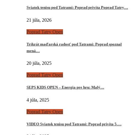
Sviatok tenisu pod Tatrami: Poprad privíta Poprad Tatry…
21 júla, 2026
Poprad Tatry Open
Trikrát maďarská radosť pod Tatrami: Poprad spoznal
mená…
20 júla, 2025
Poprad Tatry Open
SEPS KIDS OPEN – Energia pre hru: Malý…
4 júla, 2025
Poprad Tatry Open
VIDEO Sviatok tenisu pod Tatrami: Poprad privíta 5….