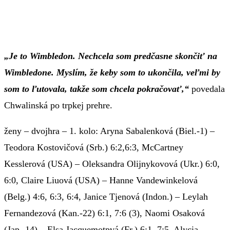
„Je to Wimbledon. Nechcela som predčasne skončiť na
Wimbledone. Myslím, že keby som to ukončila, veľmi by
som to ľutovala, takže som chcela pokračovať,“
povedala
Chwalinská po trpkej prehre.
ženy – dvojhra – 1. kolo: Aryna Sabalenková (Biel.-1) –
Teodora Kostovičová (Srb.) 6:2,6:3, McCartney
Kesslerová (USA) – Oleksandra Olijnykovová (Ukr.) 6:0,
6:0, Claire Liuová (USA) – Hanne Vandewinkelová
(Belg.) 4:6, 6:3, 6:4, Janice Tjenová (Indon.) – Leylah
Fernandezová (Kan.-22) 6:1, 7:6 (3), Naomi Osaková
(Jap.-14) – Elsa Jacquemotpvá (Fr.) 6:1, 7:5, Alycia