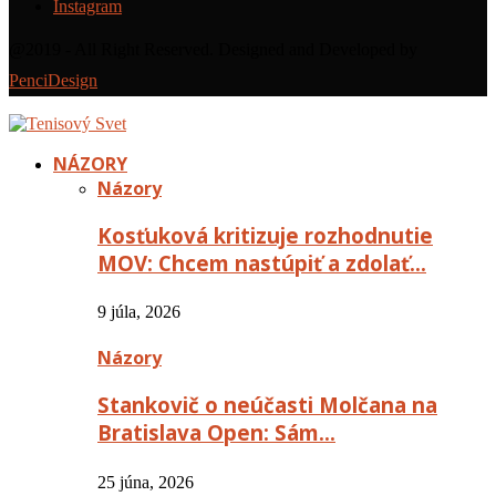
Instagram
@2019 - All Right Reserved. Designed and Developed by
PenciDesign
NÁZORY
Názory
Kosťuková kritizuje rozhodnutie
MOV: Chcem nastúpiť a zdolať…
9 júla, 2026
Názory
Stankovič o neúčasti Molčana na
Bratislava Open: Sám…
25 júna, 2026