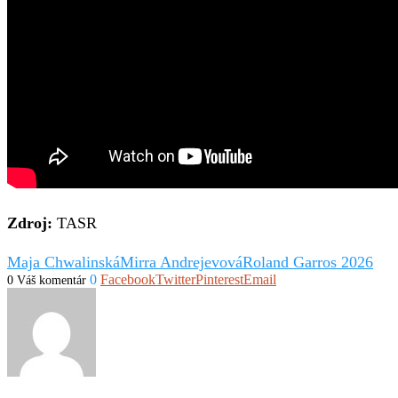
Zdroj:
TASR
Maja Chwalinská
Mirra Andrejevová
Roland Garros 2026
0
Facebook
Twitter
Pinterest
Email
0 Váš komentár