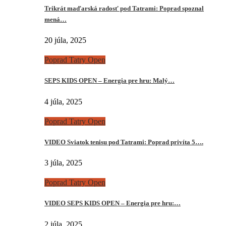
Trikrát maďarská radosť pod Tatrami: Poprad spoznal
mená…
20 júla, 2025
Poprad Tatry Open
SEPS KIDS OPEN – Energia pre hru: Malý…
4 júla, 2025
Poprad Tatry Open
VIDEO Sviatok tenisu pod Tatrami: Poprad privíta 5….
3 júla, 2025
Poprad Tatry Open
VIDEO SEPS KIDS OPEN – Energia pre hru:…
2 júla, 2025