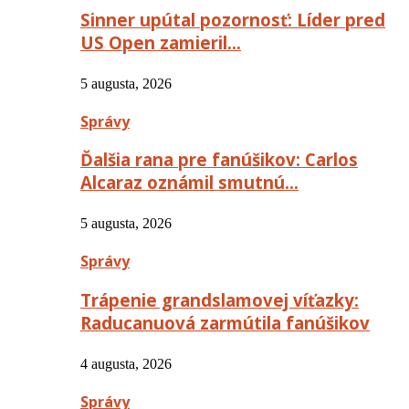
Sinner upútal pozornosť: Líder pred
US Open zamieril…
5 augusta, 2026
Správy
Ďalšia rana pre fanúšikov: Carlos
Alcaraz oznámil smutnú…
5 augusta, 2026
Správy
Trápenie grandslamovej víťazky:
Raducanuová zarmútila fanúšikov
4 augusta, 2026
Správy