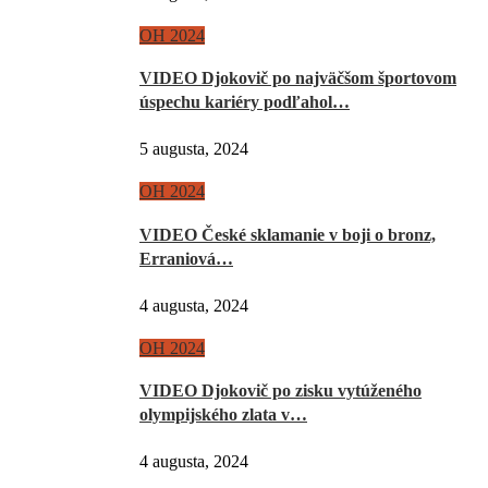
OH 2024
VIDEO Djokovič po najväčšom športovom
úspechu kariéry podľahol…
5 augusta, 2024
OH 2024
VIDEO České sklamanie v boji o bronz,
Erraniová…
4 augusta, 2024
OH 2024
VIDEO Djokovič po zisku vytúženého
olympijského zlata v…
4 augusta, 2024