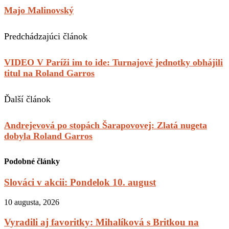
Majo Malinovský
Predchádzajúci článok
VIDEO V Paríži im to ide: Turnajové jednotky obhájili
titul na Roland Garros
Ďalší článok
Andrejevová po stopách Šarapovovej: Zlatá nugeta
dobyla Roland Garros
Podobné články
Slováci v akcii: Pondelok 10. august
10 augusta, 2026
Vyradili aj favoritky: Mihalíková s Britkou na