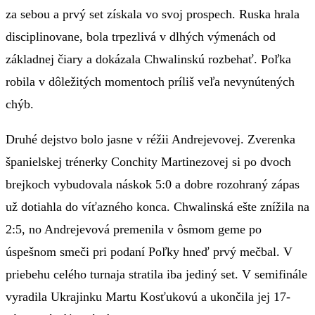
za sebou a prvý set získala vo svoj prospech. Ruska hrala
disciplinovane, bola trpezlivá v dlhých výmenách od
základnej čiary a dokázala Chwalinskú rozbehať. Poľka
robila v dôležitých momentoch príliš veľa nevynútených
chýb.
Druhé dejstvo bolo jasne v réžii Andrejevovej. Zverenka
španielskej trénerky Conchity Martinezovej si po dvoch
brejkoch vybudovala náskok 5:0 a dobre rozohraný zápas
už dotiahla do víťazného konca. Chwalinská ešte znížila na
2:5, no Andrejevová premenila v ôsmom geme po
úspešnom smeči pri podaní Poľky hneď prvý mečbal. V
priebehu celého turnaja stratila iba jediný set. V semifinále
vyradila Ukrajinku Martu Kosťukovú a ukončila jej 17-