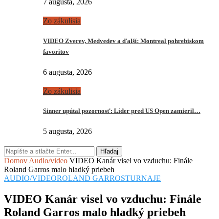
7 augusta, 2026
Zo zákulisia
VIDEO Zverev, Medvedev a ďalší: Montreal pohrebiskom
favoritov
6 augusta, 2026
Zo zákulisia
Sinner upútal pozornosť: Líder pred US Open zamieril…
5 augusta, 2026
Hľadaj
Domov
Audio/video
VIDEO Kanár visel vo vzduchu: Finále
Roland Garros malo hladký priebeh
AUDIO/VIDEO
ROLAND GARROS
TURNAJE
VIDEO Kanár visel vo vzduchu: Finále
Roland Garros malo hladký priebeh