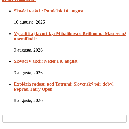
Slováci v akcii: Pondelok 10. august
10 augusta, 2026
Vyradili aj favoritky: Mihalíková s Britkou na Masters už
o semifinále
9 augusta, 2026
Slováci v akcii: Nedeľa 9. august
9 augusta, 2026
Explózia radosti pod Tatrami: Slovenský pár dobyl
Poprad Tatry Open
8 augusta, 2026