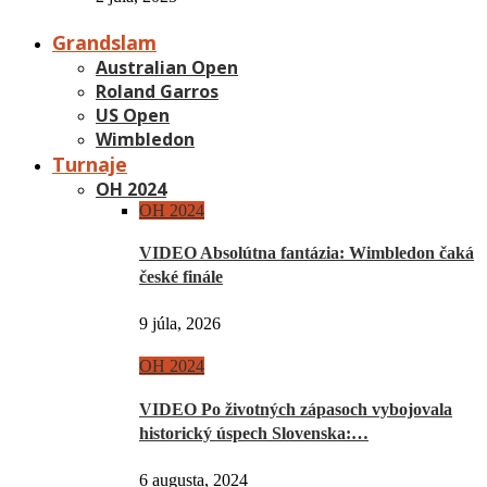
Grandslam
Australian Open
Roland Garros
US Open
Wimbledon
Turnaje
OH 2024
OH 2024
VIDEO Absolútna fantázia: Wimbledon čaká
české finále
9 júla, 2026
OH 2024
VIDEO Po životných zápasoch vybojovala
historický úspech Slovenska:…
6 augusta, 2024