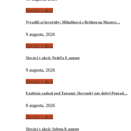
Slováci v akcii
Vyradili aj favoritky: Mihalíková s Britkou na Masters…
9 augusta, 2026
Slováci v akcii
Slováci v akcii: Nedeľa 9. august
9 augusta, 2026
Slováci v akcii
Explózia radosti pod Tatrami: Slovenský pár dobyl Poprad…
8 augusta, 2026
Slováci v akcii
Slováci v akcii: Sobota 8. august