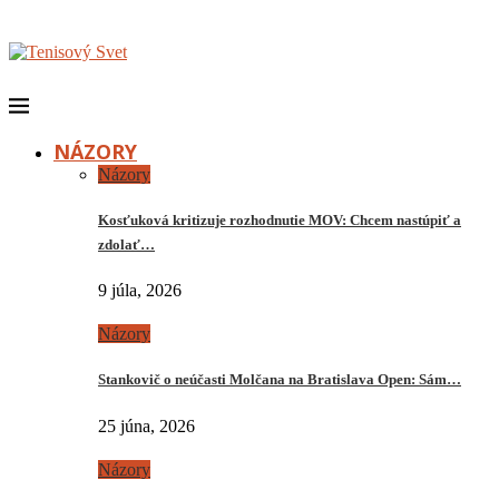
NÁZORY
Názory
Kosťuková kritizuje rozhodnutie MOV: Chcem nastúpiť a
zdolať…
9 júla, 2026
Názory
Stankovič o neúčasti Molčana na Bratislava Open: Sám…
25 júna, 2026
Názory