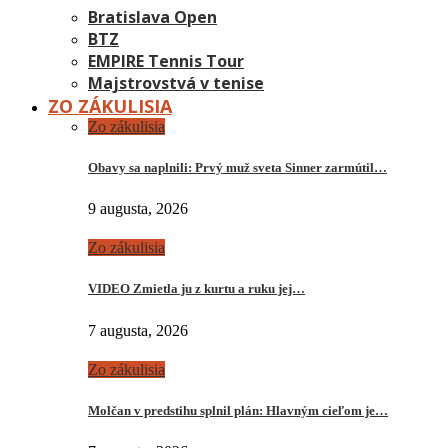
Bratislava Open
BTZ
EMPIRE Tennis Tour
Majstrovstvá v tenise
ZO ZÁKULISIA
Zo zákulisia
Obavy sa naplnili: Prvý muž sveta Sinner zarmútil…
9 augusta, 2026
Zo zákulisia
VIDEO Zmietla ju z kurtu a ruku jej…
7 augusta, 2026
Zo zákulisia
Molčan v predstihu splnil plán: Hlavným cieľom je…