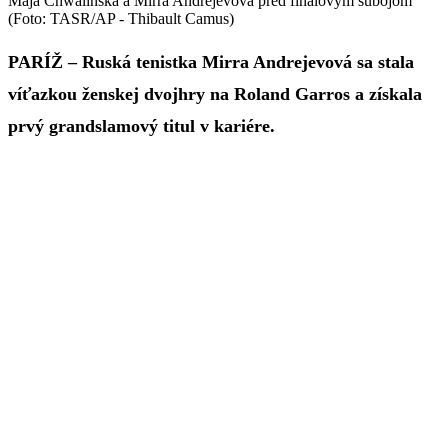
Maja Chwalinská a Mirra Andrejevová pred finálovým súbojom
(Foto: TASR/AP - Thibault Camus)
PARÍŽ – Ruská tenistka Mirra Andrejevová sa stala
víťazkou ženskej dvojhry na Roland Garros a získala
prvý grandslamový titul v kariére.