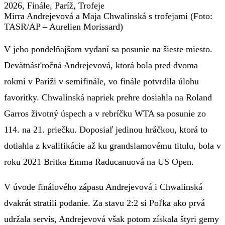
Mirra Andrejevová a Maja Chwalinská s trofejami (Foto:
TASR/AP – Aurelien Morissard)
V jeho pondelňajšom vydaní sa posunie na šieste miesto.
Devätnásťročná Andrejevová, ktorá bola pred dvoma
rokmi v Paríži v semifinále, vo finále potvrdila úlohu
favoritky. Chwalinská napriek prehre dosiahla na Roland
Garros životný úspech a v rebríčku WTA sa posunie zo
114. na 21. priečku. Doposiaľ jedinou hráčkou, ktorá to
dotiahla z kvalifikácie až ku grandslamovému titulu, bola v
roku 2021 Britka Emma Raducanuová na US Open.
V úvode finálového zápasu Andrejevová i Chwalinská
dvakrát stratili podanie. Za stavu 2:2 si Poľka ako prvá
udržala servis, Andrejevová však potom získala štyri gemy