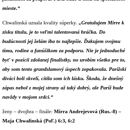
mieste.“
Chwalinská uznala kvality súperky.
„Gratulujem Mirre k
zisku titulu, je to veľmi talentovaná hráčka. Do
budúcnosti jej želám iba to najlepšie. Ďakujem svojmu
tímu, rodine a fanúšikom za podporu. Nie je jednoduché
byť v pozícii zdolanej finalistky, no urobím všetko pre to,
aby som tento grandslamový úspech zopakovala. Parížski
diváci boli skvelí, cítila som ich lásku. Škoda, že dnešný
zápas nebol z mojej strany až taký dobrý, ale Paríž bude
navždy v mojom srdci.“
ženy – dvojhra – finále:
Mirra Andrejevová (Rus.-8) –
Maja Chwalinská (Poľ.) 6:3, 6:2