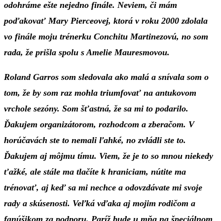
odohráme ešte nejedno finále. Neviem, či mám
poďakovať Mary Pierceovej, ktorá v roku 2000 zdolala
vo finále moju trénerku Conchitu Martinezovú, no som
rada, že prišla spolu s Amelie Mauresmovou.
Roland Garros som sledovala ako malá a snívala som o
tom, že by som raz mohla triumfovať na antukovom
vrchole sezóny. Som šťastná, že sa mi to podarilo.
Ďakujem organizátorom, rozhodcom a zberačom. V
horúčavách ste to nemali ľahké, no zvládli ste to.
Ďakujem aj môjmu tímu. Viem, že je to so mnou niekedy
ťažké, ale stále ma tlačíte k hraniciam, nútite ma
trénovať, aj keď sa mi nechce a odovzdávate mi svoje
rady a skúsenosti. Veľká vďaka aj mojim rodičom a
fanúšikom za podporu. Paríž bude u mňa na špeciálnom