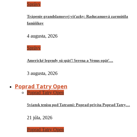
Správy
Trápenie grandslamovej víťazky: Raducanuová zarmútila
fanúšikov
4 augusta, 2026
Správy
Americké legendy sú späť! Serena a Venus opäť…
3 augusta, 2026
Poprad Tatry Open
Poprad Tatry Open
Sviatok tenisu pod Tatrami: Poprad privíta Poprad Tatry…
21 júla, 2026
Poprad Tatry Open