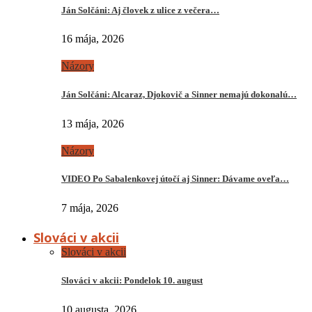
Ján Solčáni: Aj človek z ulice z večera…
16 mája, 2026
Názory
Ján Solčáni: Alcaraz, Djokovič a Sinner nemajú dokonalú…
13 mája, 2026
Názory
VIDEO Po Sabalenkovej útočí aj Sinner: Dávame oveľa…
7 mája, 2026
Slováci v akcii
Slováci v akcii
Slováci v akcii: Pondelok 10. august
10 augusta, 2026