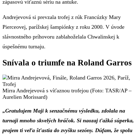
zápasovú víťaznú sériu na antuke.
Andrejevová si prevzala trofej z rúk Francúzky Mary
Pierceovej, parížskej šampiónky z roku 2000. V úvode
slávnostného príhovoru zablahoželala Chwalinskej k
úspešnému turnaju.
Snívala o triumfe na Roland Garros
Mirra Andrejevová s víťaznou trofejou (Foto: TASR/AP –
Aurelien Morissard)
„Gratulujem Maji k senzačnému výsledku, zdolala na
turnaji mnoho skvelých hráčok. Si naozaj ťažká súperka,
prajem ti veľa šťastia do zvyšku sezóny. Dúfam, že spolu