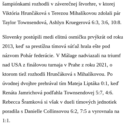
šampiónkami rozhodli v záverečnej štvorhre, v ktorej
Viktória Hrunčáková s Terezou Mihalíkovou zdolali pár
Taylor Townsendová, Ashlyn Kruegerová 6:3, 3:6, 10:8.
Slovenky postúpili medi elitnú osmičku prvýkrát od roku
2013, keď sa prestížna tímová súťaž hrala ešte pod
názvom Pohár federácie. V Málage nadviazali na triumf
nad USA z finálovou turnaja v Prahe z roku 2021, o
ktorom tiež rozhodli Hrunčáková s Mihalíkovou. Po
úvodnej dvojhre prehrával tím Mateja Liptáka 0:1, keď
Renáta Jamrichová podľahla Townsendovej 5:7, 4:6.
Rebecca Šramková si však v dueli tímových jednotiek
poradila s Danielle Collinsovou 6:2, 7:5 a vyrovnala na
1:1.