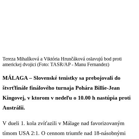
Tereza Mihalíková a Viktória Hrunčáková oslavujú bod proti
americkej dvojici (Foto: TASR/AP - Manu Fernandez)
MÁLAGA – Slovenské tenistky sa prebojovali do
štvrťfinále finálového turnaja Pohára Billie-Jean
Kingovej, v ktorom v nedeľu o 10.00 h nastúpia proti
Austrálii.
V dueli 1. kola zvíťazili v Málage nad favorizovaným
tímom USA 2:1. O cennom triumfe nad 18-násobnými