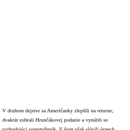
V druhom dejstve sa Američanky zlepšili na returne,
dvakrát zobrali Hrunčákovej podanie a vynútili so
rozhodujúci supertajbrejk. V ňom však slávili úspech