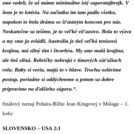
sme vedeli, že už máme minimálne istý superatajbrejk. V
ňom je to lotéria. Na začiatku im tam padlo všetko,
napokon to bola dráma so šťastným koncom pre nás.
Neskutočne sa tešíme, je to veľké víťazstvo. Bola to výzva
a my sme ju zvládli. Austrália je tiež veľká tenisová
krajina, má silný tím i štvorhru. My sme malá krajina,
ale tiež silná. Rebríčky nehrajú v tímových súťažiach
rolu. Baby si veria, majú to v hlave. Trochu oslávime
postup, poriadne si oddýchneme a potom sa dobre
pripravíme na ďalšieho súpera.“.
finálový turnaj Pohára-Billie Jean Kingovej v Málage – 1.
kolo:
SLOVENSKO – USA 2:1