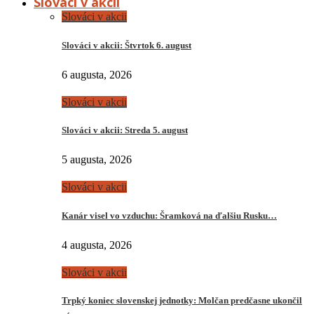
Slováci v akcii
Slováci v akcii
Slováci v akcii: Štvrtok 6. august
6 augusta, 2026
Slováci v akcii
Slováci v akcii: Streda 5. august
5 augusta, 2026
Slováci v akcii
Kanár visel vo vzduchu: Šramková na ďalšiu Rusku…
4 augusta, 2026
Slováci v akcii
Trpký koniec slovenskej jednotky: Molčan predčasne ukončil