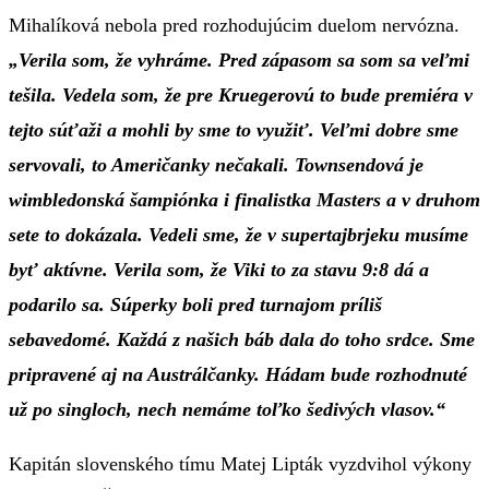
Mihalíková nebola pred rozhodujúcim duelom nervózna.
„Verila som, že vyhráme. Pred zápasom sa som sa veľmi
tešila. Vedela som, že pre Kruegerovú to bude premiéra v
tejto súťaži a mohli by sme to využiť. Veľmi dobre sme
servovali, to Američanky nečakali. Townsendová je
wimbledonská šampiónka i finalistka Masters a v druhom
sete to dokázala. Vedeli sme, že v supertajbrjeku musíme
byť aktívne. Verila som, že Viki to za stavu 9:8 dá a
podarilo sa. Súperky boli pred turnajom príliš
sebavedomé. Každá z našich báb dala do toho srdce. Sme
pripravené aj na Austrálčanky. Hádam bude rozhodnuté
už po singloch, nech nemáme toľko šedivých vlasov.“
Kapitán slovenského tímu Matej Lipták vyzdvihol výkony