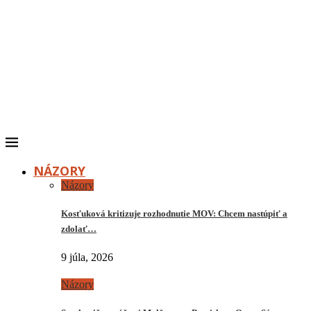
NÁZORY
Názory
Kosťuková kritizuje rozhodnutie MOV: Chcem nastúpiť a
zdolať…
9 júla, 2026
Názory