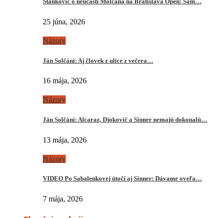
Stankovič o neúčasti Molčana na Bratislava Open: Sám…
25 júna, 2026
Názory
Ján Solčáni: Aj človek z ulice z večera…
16 mája, 2026
Názory
Ján Solčáni: Alcaraz, Djokovič a Sinner nemajú dokonalú…
13 mája, 2026
Názory
VIDEO Po Sabalenkovej útočí aj Sinner: Dávame oveľa…
7 mája, 2026