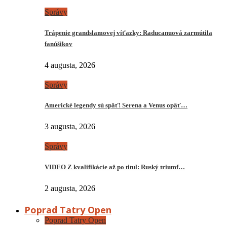
Správy
Trápenie grandslamovej víťazky: Raducanuová zarmútila
fanúšikov
4 augusta, 2026
Správy
Americké legendy sú späť! Serena a Venus opäť…
3 augusta, 2026
Správy
VIDEO Z kvalifikácie až po titul: Ruský triumf…
2 augusta, 2026
Poprad Tatry Open
Poprad Tatry Open