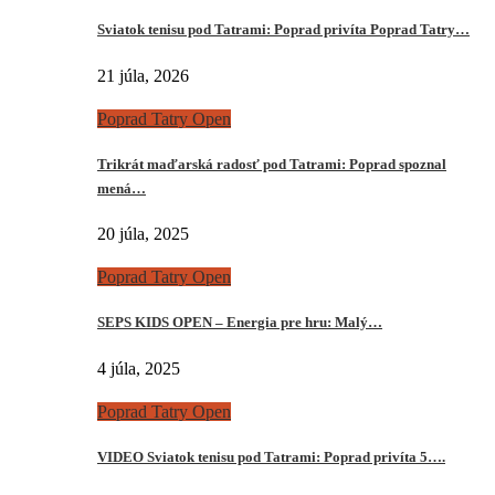
Sviatok tenisu pod Tatrami: Poprad privíta Poprad Tatry…
21 júla, 2026
Poprad Tatry Open
Trikrát maďarská radosť pod Tatrami: Poprad spoznal
mená…
20 júla, 2025
Poprad Tatry Open
SEPS KIDS OPEN – Energia pre hru: Malý…
4 júla, 2025
Poprad Tatry Open
VIDEO Sviatok tenisu pod Tatrami: Poprad privíta 5….