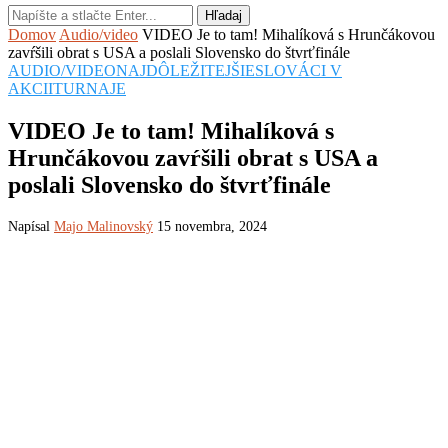
Hľadaj
Domov
Audio/video
VIDEO Je to tam! Mihalíková s Hrunčákovou
zavŕšili obrat s USA a poslali Slovensko do štvrťfinále
AUDIO/VIDEO
NAJDÔLEŽITEJŠIE
SLOVÁCI V
AKCII
TURNAJE
VIDEO Je to tam! Mihalíková s
Hrunčákovou zavŕšili obrat s USA a
poslali Slovensko do štvrťfinále
Napísal
Majo Malinovský
15 novembra, 2024