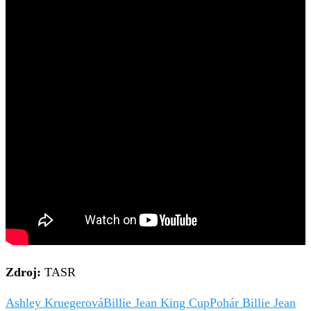
Zdroj:
TASR
Ashley Kruegerová
Billie Jean King Cup
Pohár Billie Jean