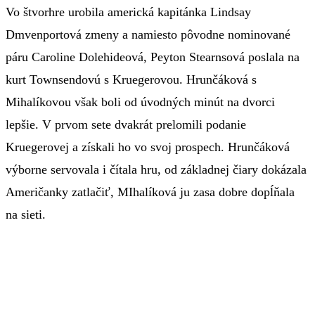
Vo štvorhre urobila americká kapitánka Lindsay
Dmvenportová zmeny a namiesto pôvodne nominované
páru Caroline Dolehideová, Peyton Stearnsová poslala na
kurt Townsendovú s Kruegerovou. Hrunčáková s
Mihalíkovou však boli od úvodných minút na dvorci
lepšie. V prvom sete dvakrát prelomili podanie
Kruegerovej a získali ho vo svoj prospech. Hrunčáková
výborne servovala i čítala hru, od základnej čiary dokázala
Američanky zatlačiť, MIhalíková ju zasa dobre dopĺňala
na sieti.