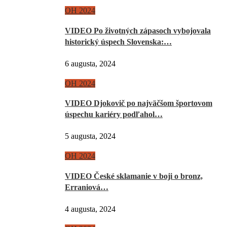
OH 2024
VIDEO Po životných zápasoch vybojovala
historický úspech Slovenska:…
6 augusta, 2024
OH 2024
VIDEO Djokovič po najväčšom športovom
úspechu kariéry podľahol…
5 augusta, 2024
OH 2024
VIDEO České sklamanie v boji o bronz,
Erraniová…
4 augusta, 2024