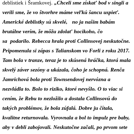
deblistiek i Šramkovej.
„Chceli sme získať bod v singli a
verili sme, že vo štvorhre máme veľkú šancu uspieť.
Americké deblistky sú skvelé, no ja našim babám
brutálne verím, že môžu zdolať hocikoho, čo
sa podarilo. Rebecca hrala proti Collinsovej neskutočne.
Pripomenula si zápas s Talianskom vo Forli z roku 2017.
Tam bola v tranze, teraz je to skúsená hráčka, ktorá mala
skvelý záver sezóny a ukázala, čoho je schopná. Renča
Jamrichová bola proti Townsendovej nervózna a
nezvládla to. Bolo to riziko, ktoré nevyšlo. O to viac si
cením, že Rebu to nezložilo a dostala Collinsovú do
takých problémov, že bola zúfalá. Dobre ju čítala,
kvalitne returnovala. Vyrovnala a bol to impulz pre baby,
aby v debli zabojovali. Neskutočne začali, po prvom sete