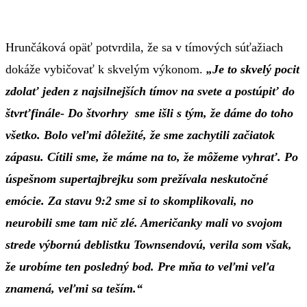
Hrunčáková opäť potvrdila, že sa v tímových súťažiach
dokáže vybičovať k skvelým výkonom.
„Je to skvelý pocit
zdolať jeden z najsilnejších tímov na svete a postúpiť do
štvrťfinále- Do štvorhry sme išli s tým, že dáme do toho
všetko. Bolo veľmi dôležité, že sme zachytili začiatok
zápasu. Cítili sme, že máme na to, že môžeme vyhrať. Po
úspešnom supertajbrejku som prežívala neskutočné
emócie. Za stavu 9:2 sme si to skomplikovali, no
neurobili sme tam nič zlé. Američanky mali vo svojom
strede výbornú deblistku Townsendovú, verila som však,
že urobíme ten posledný bod. Pre mňa to veľmi veľa
znamená, veľmi sa teším.“