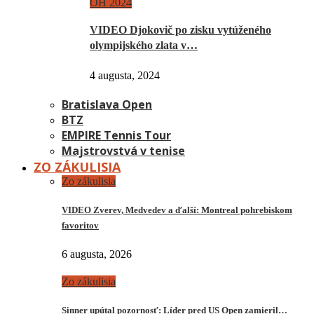
OH 2024
VIDEO Djokovič po zisku vytúženého
olympijského zlata v…
4 augusta, 2024
Bratislava Open
BTZ
EMPIRE Tennis Tour
Majstrovstvá v tenise
ZO ZÁKULISIA
Zo zákulisia
VIDEO Zverev, Medvedev a ďalší: Montreal pohrebiskom
favoritov
6 augusta, 2026
Zo zákulisia
Sinner upútal pozornosť: Líder pred US Open zamieril…