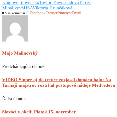
Kingovej
Slovensko
Taylor Townsendová
Tereza
Mihalíková
USA
Viktória Hrunčáková
0
Facebook
Twitter
Pinterest
Email
0 Váš komentár
Majo Malinovský
Predchádzajúci článok
VIDEO Sinner aj do tretice rozjasal domácu halu: Na
Turnaji majstrov roztrhal postupové nádeje Medvedeva
Ďalší článok
Slováci v akcii: Piatok 15. november