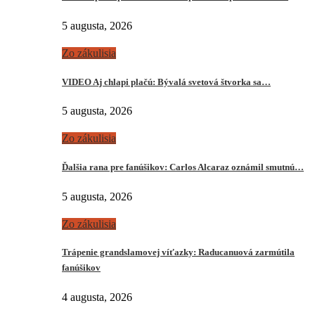
5 augusta, 2026
Zo zákulisia
VIDEO Aj chlapi plačú: Bývalá svetová štvorka sa…
5 augusta, 2026
Zo zákulisia
Ďalšia rana pre fanúšikov: Carlos Alcaraz oznámil smutnú…
5 augusta, 2026
Zo zákulisia
Trápenie grandslamovej víťazky: Raducanuová zarmútila
fanúšikov
4 augusta, 2026