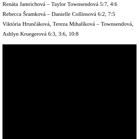
Renáta Jamrichová – Taylor Townsendová 5:7, 4:6
Rebecca Šramková – Danielle Collinsová 6:2, 7:5
Viktória Hrunčáková, Tereza Mihalíková – Townsendová,
Ashlyn Kruegerová 6:3, 3:6, 10:8