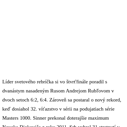
Líder svetového rebríčka si vo štvrťfinále poradil s
dvanástym nasadeným Rusom Andrejom Rubľovom v
dvoch setoch 6:2, 6:4. Zároveň sa postaral o nový rekord,
keď dosiahol 32. víťazstvo v sérii na podujatiach série
Masters 1000. Sinner prekonal doterajšie maximum
Novaka Djokoviča z roku 2011, Srb vyhral 31 stretnutí v