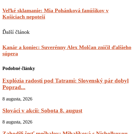
Veľké sklamanie: Mia Pohánková fanúšikov v
Košiciach nepoteší
Ďalší článok
Kanár a koniec: Suverénny Alex Molčan zničil ďalšieho
súpera
Podobné články
Explózia radosti pod Tatrami: Slovenský pár dobyl
Poprad...
8 augusta, 2026
Slováci v akcii: Sobota 8. august
8 augusta, 2026
Zahodili šesť mečbalov: Mihalíková s Nichollsovou