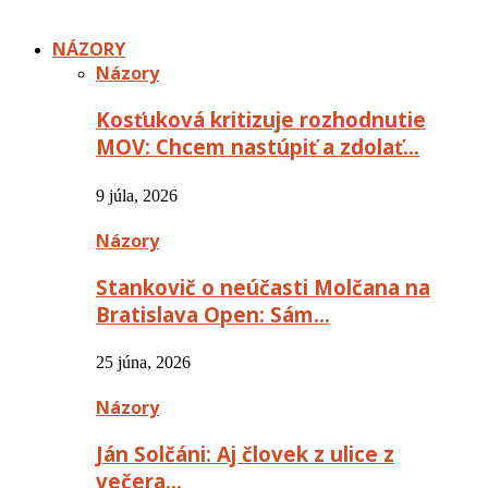
NÁZORY
Názory
Kosťuková kritizuje rozhodnutie
MOV: Chcem nastúpiť a zdolať…
9 júla, 2026
Názory
Stankovič o neúčasti Molčana na
Bratislava Open: Sám…
25 júna, 2026
Názory
Ján Solčáni: Aj človek z ulice z
večera…