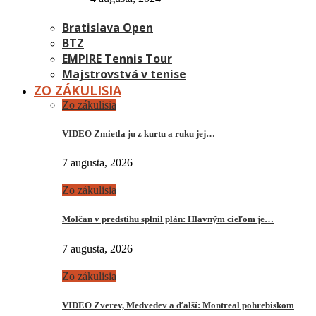
Bratislava Open
BTZ
EMPIRE Tennis Tour
Majstrovstvá v tenise
ZO ZÁKULISIA
Zo zákulisia
VIDEO Zmietla ju z kurtu a ruku jej…
7 augusta, 2026
Zo zákulisia
Molčan v predstihu splnil plán: Hlavným cieľom je…
7 augusta, 2026
Zo zákulisia
VIDEO Zverev, Medvedev a ďalší: Montreal pohrebiskom