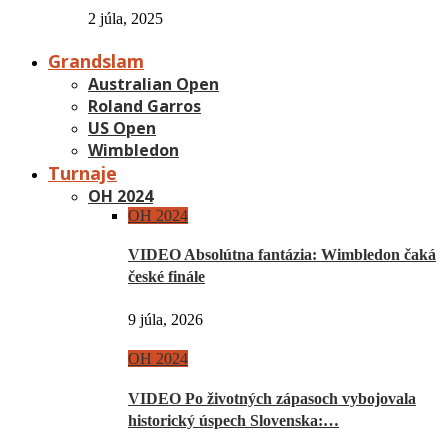
2 júla, 2025
Grandslam
Australian Open
Roland Garros
US Open
Wimbledon
Turnaje
OH 2024
OH 2024
VIDEO Absolútna fantázia: Wimbledon čaká
české finále
9 júla, 2026
OH 2024
VIDEO Po životných zápasoch vybojovala
historický úspech Slovenska:…