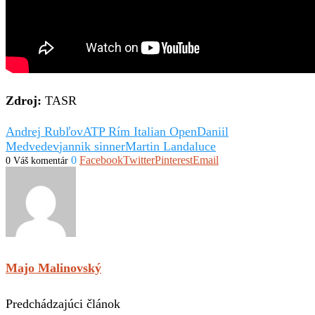
Zdroj:
TASR
Andrej Rubľov
ATP Rím Italian Open
Daniil
Medvedev
jannik sinner
Martin Landaluce
0
Facebook
Twitter
Pinterest
Email
0 Váš komentár
Majo Malinovský
Predchádzajúci článok