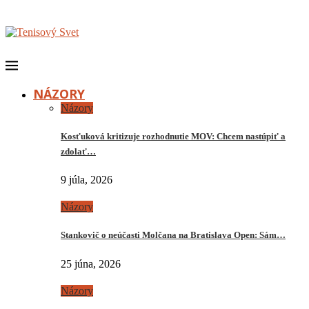
NÁZORY
Názory
Kosťuková kritizuje rozhodnutie MOV: Chcem nastúpiť a
zdolať…
9 júla, 2026
Názory
Stankovič o neúčasti Molčana na Bratislava Open: Sám…
25 júna, 2026
Názory