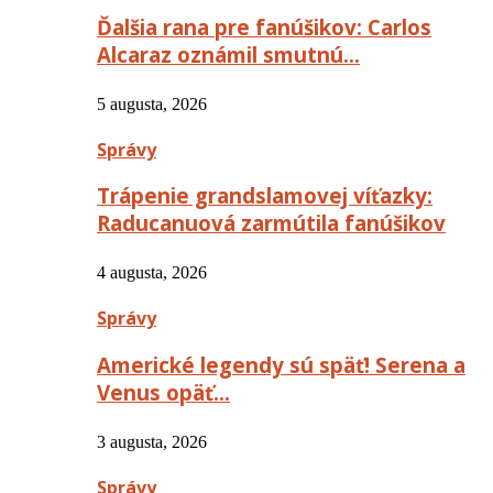
Ďalšia rana pre fanúšikov: Carlos
Alcaraz oznámil smutnú…
5 augusta, 2026
Správy
Trápenie grandslamovej víťazky:
Raducanuová zarmútila fanúšikov
4 augusta, 2026
Správy
Americké legendy sú späť! Serena a
Venus opäť…
3 augusta, 2026
Správy