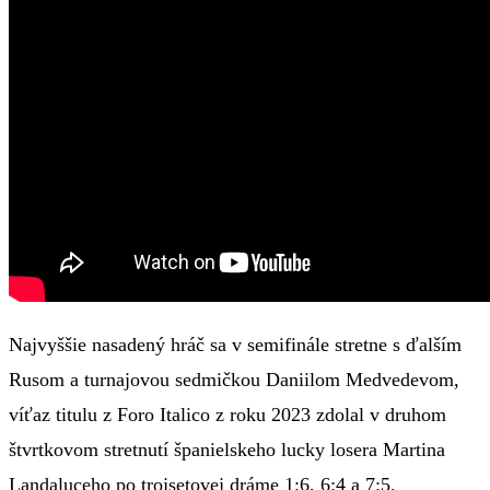
Najvyššie nasadený hráč sa v semifinále stretne s ďalším
Rusom a turnajovou sedmičkou Daniilom Medvedevom,
víťaz titulu z Foro Italico z roku 2023 zdolal v druhom
štvrtkovom stretnutí španielskeho lucky losera Martina
Landaluceho po trojsetovej dráme 1:6, 6:4 a 7:5.