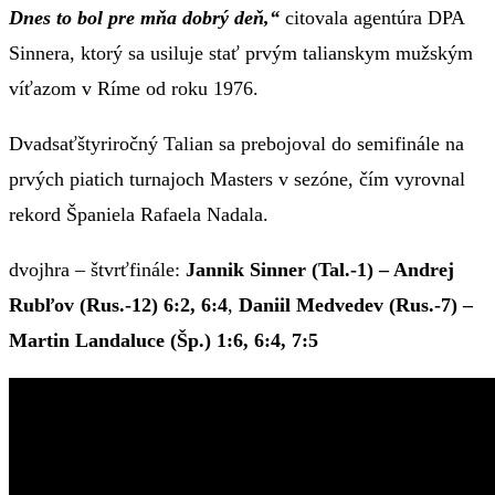
Dnes to bol pre mňa dobrý deň,“
citovala agentúra DPA
Sinnera, ktorý sa usiluje stať prvým talianskym mužským
víťazom v Ríme od roku 1976.
Dvadsaťštyriročný Talian sa prebojoval do semifinále na
prvých piatich turnajoch Masters v sezóne, čím vyrovnal
rekord Španiela Rafaela Nadala.
dvojhra – štvrťfinále:
Jannik Sinner (Tal.-1) – Andrej
Rubľov (Rus.-12) 6:2, 6:4
,
Daniil Medvedev (Rus.-7) –
Martin Landaluce (Šp.) 1:6, 6:4, 7:5