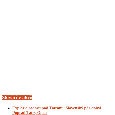
Slováci v akcii
Explózia radosti pod Tatrami: Slovenský pár dobyl
Poprad Tatry Open