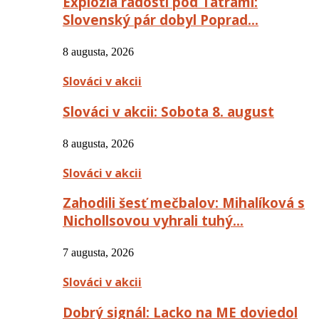
Explózia radosti pod Tatrami:
Slovenský pár dobyl Poprad…
8 augusta, 2026
Slováci v akcii
Slováci v akcii: Sobota 8. august
8 augusta, 2026
Slováci v akcii
Zahodili šesť mečbalov: Mihalíková s
Nichollsovou vyhrali tuhý…
7 augusta, 2026
Slováci v akcii
Dobrý signál: Lacko na ME doviedol