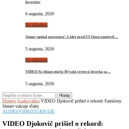
favoritov
6 augusta, 2026
Zo zákulisia
Sinner upútal pozornosť: Líder pred US Open zamieril…
5 augusta, 2026
Zo zákulisia
VIDEO Aj chlapi plačú: Bývalá svetová štvorka sa…
5 augusta, 2026
Hľadaj
Domov
Audio/video
VIDEO Djokovič prišiel o rekord: Famózny
Sinner valcuje ďalej
AUDIO/VIDEO
TURNAJE
VIDEO Djokovič prišiel o rekord: