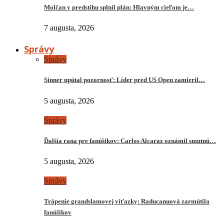
Molčan v predstihu splnil plán: Hlavným cieľom je…
7 augusta, 2026
Správy
Správy
Sinner upútal pozornosť: Líder pred US Open zamieril…
5 augusta, 2026
Správy
Ďalšia rana pre fanúšikov: Carlos Alcaraz oznámil smutnú…
5 augusta, 2026
Správy
Trápenie grandslamovej víťazky: Raducanuová zarmútila
fanúšikov