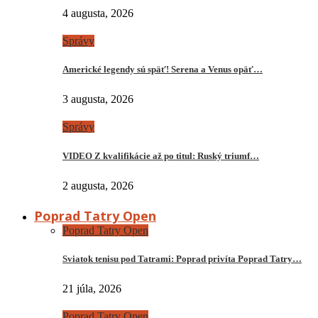
4 augusta, 2026
Správy
Americké legendy sú späť! Serena a Venus opäť…
3 augusta, 2026
Správy
VIDEO Z kvalifikácie až po titul: Ruský triumf…
2 augusta, 2026
Poprad Tatry Open
Poprad Tatry Open
Sviatok tenisu pod Tatrami: Poprad privíta Poprad Tatry…
21 júla, 2026
Poprad Tatry Open