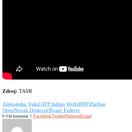
Zdroj:
TASR
Aleksandar Vukič
ATP Indian Wells
BNP Paribas
Open
Novak Djokovič
Roger Federer
0
Facebook
Twitter
Pinterest
Email
0 Váš komentár