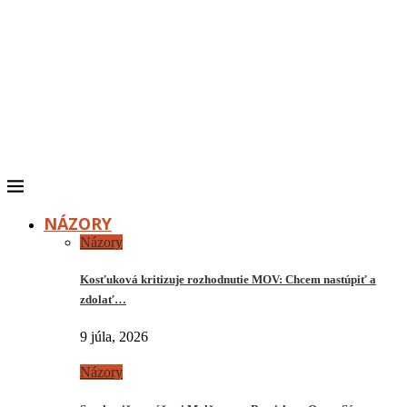
NÁZORY
Názory
Kosťuková kritizuje rozhodnutie MOV: Chcem nastúpiť a
zdolať…
9 júla, 2026
Názory