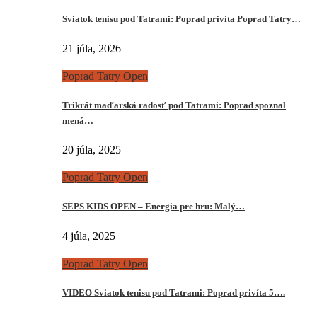
Sviatok tenisu pod Tatrami: Poprad privíta Poprad Tatry…
21 júla, 2026
Poprad Tatry Open
Trikrát maďarská radosť pod Tatrami: Poprad spoznal
mená…
20 júla, 2025
Poprad Tatry Open
SEPS KIDS OPEN – Energia pre hru: Malý…
4 júla, 2025
Poprad Tatry Open
VIDEO Sviatok tenisu pod Tatrami: Poprad privíta 5….