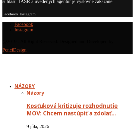
súhlasu TASR a uvedených agentúr je výslovne zakázané.
Facebook
Instagram
Facebook
Instagram
@2019 - All Right Reserved. Designed and Developed by
PenciDesign
NÁZORY
Názory
Kosťuková kritizuje rozhodnutie
MOV: Chcem nastúpiť a zdolať…
9 júla, 2026