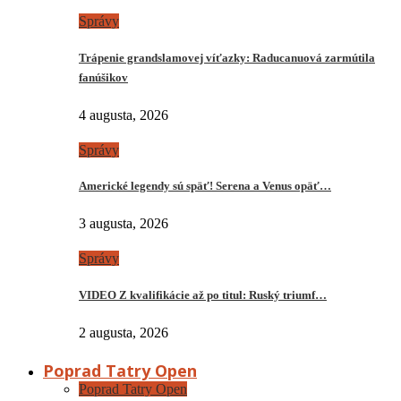
Správy
Trápenie grandslamovej víťazky: Raducanuová zarmútila
fanúšikov
4 augusta, 2026
Správy
Americké legendy sú späť! Serena a Venus opäť…
3 augusta, 2026
Správy
VIDEO Z kvalifikácie až po titul: Ruský triumf…
2 augusta, 2026
Poprad Tatry Open
Poprad Tatry Open