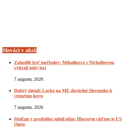
Slováci v akcii
Zahodili šesť mečbalov: Mihalíková s Nichollsovou
vyhrali tuhý boj
7 augusta, 2026
Dobrý signál: Lacko na ME doviedol Slovensko k
cennému kovu
7 augusta, 2026
Molčan v predstihu splnil plán: Hlavným cieľom je US
Open