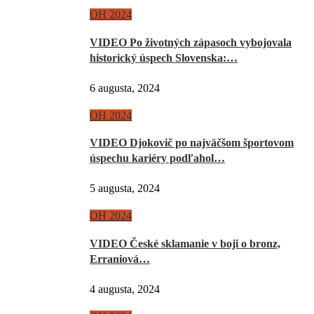
OH 2024
VIDEO Po životných zápasoch vybojovala
historický úspech Slovenska:…
6 augusta, 2024
OH 2024
VIDEO Djokovič po najväčšom športovom
úspechu kariéry podľahol…
5 augusta, 2024
OH 2024
VIDEO České sklamanie v boji o bronz,
Erraniová…
4 augusta, 2024