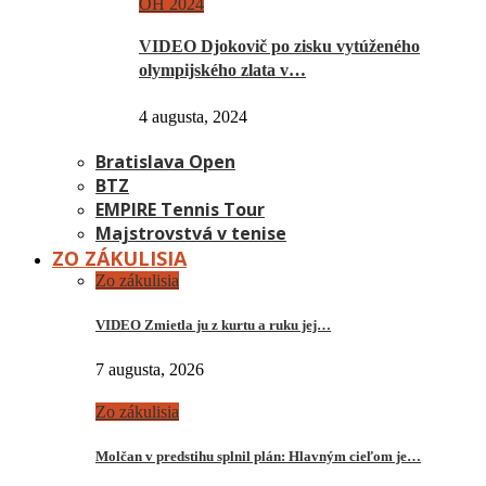
OH 2024
VIDEO Djokovič po zisku vytúženého
olympijského zlata v…
4 augusta, 2024
Bratislava Open
BTZ
EMPIRE Tennis Tour
Majstrovstvá v tenise
ZO ZÁKULISIA
Zo zákulisia
VIDEO Zmietla ju z kurtu a ruku jej…
7 augusta, 2026
Zo zákulisia
Molčan v predstihu splnil plán: Hlavným cieľom je…