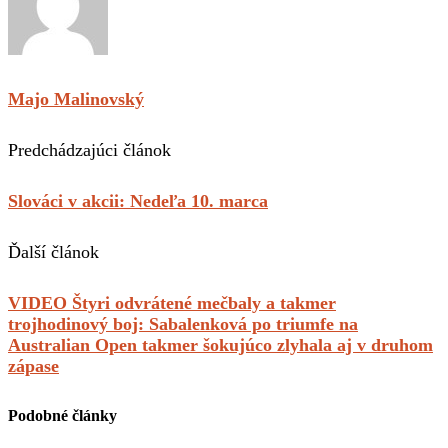
Majo Malinovský
Predchádzajúci článok
Slováci v akcii: Nedeľa 10. marca
Ďalší článok
VIDEO Štyri odvrátené mečbaly a takmer
trojhodinový boj: Sabalenková po triumfe na
Australian Open takmer šokujúco zlyhala aj v druhom
zápase
Podobné články