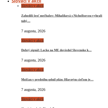
Slováci v akcii
Slováci v akcii
Zahodili šesť mečbalov: Mihalíková s Nichollsovou vyhrali
tuhý…
7 augusta, 2026
Slováci v akcii
Dobrý signál: Lacko na ME doviedol Slovensko k…
7 augusta, 2026
Slováci v akcii
Molčan v predstihu splnil plán: Hlavným cieľom je…
7 augusta, 2026
Slováci v akcii