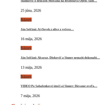
Stankovič o neúčasti Molčana na Bratislava Open: Sám…
25 júna, 2026
Názory
Ján Solčáni: Aj človek z ulice z večera…
16 mája, 2026
Názory
Ján Solčáni: Alcaraz, Djokovič a Sinner nemajú dokonalú…
13 mája, 2026
Názory
VIDEO Po Sabalenkovej útočí aj Sinner: Dávame oveľa…
7 mája, 2026