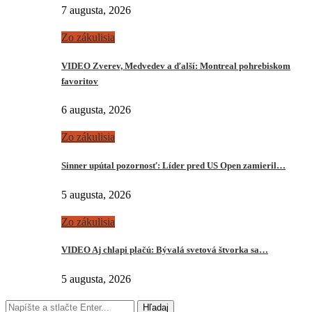
7 augusta, 2026
Zo zákulisia
VIDEO Zverev, Medvedev a ďalší: Montreal pohrebiskom
favoritov
6 augusta, 2026
Zo zákulisia
Sinner upútal pozornosť: Líder pred US Open zamieril…
5 augusta, 2026
Zo zákulisia
VIDEO Aj chlapi plačú: Bývalá svetová štvorka sa…
5 augusta, 2026
Hľadaj