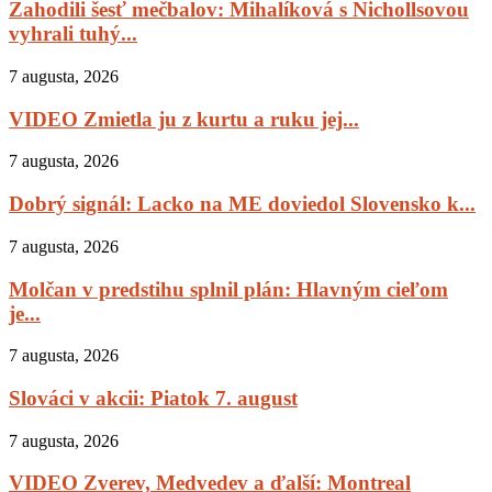
Zahodili šesť mečbalov: Mihalíková s Nichollsovou
vyhrali tuhý...
7 augusta, 2026
VIDEO Zmietla ju z kurtu a ruku jej...
7 augusta, 2026
Dobrý signál: Lacko na ME doviedol Slovensko k...
7 augusta, 2026
Molčan v predstihu splnil plán: Hlavným cieľom
je...
7 augusta, 2026
Slováci v akcii: Piatok 7. august
7 augusta, 2026
VIDEO Zverev, Medvedev a ďalší: Montreal