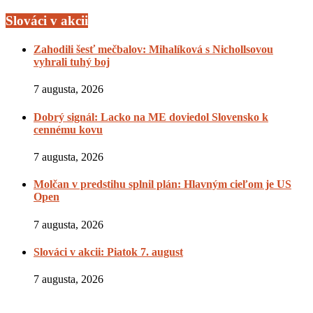
Slováci v akcii
Zahodili šesť mečbalov: Mihalíková s Nichollsovou
vyhrali tuhý boj
7 augusta, 2026
Dobrý signál: Lacko na ME doviedol Slovensko k
cennému kovu
7 augusta, 2026
Molčan v predstihu splnil plán: Hlavným cieľom je US
Open
7 augusta, 2026
Slováci v akcii: Piatok 7. august
7 augusta, 2026