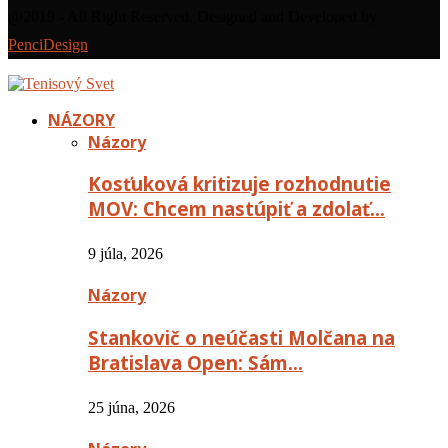
@2019 - All Right Reserved. Designed and Developed by
PenciDesign
NÁZORY
Názory
Kosťuková kritizuje rozhodnutie
MOV: Chcem nastúpiť a zdolať…
9 júla, 2026
Názory
Stankovič o neúčasti Molčana na
Bratislava Open: Sám…
25 júna, 2026