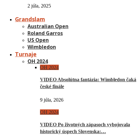
2 júla, 2025
Grandslam
Australian Open
Roland Garros
US Open
Wimbledon
Turnaje
OH 2024
OH 2024
VIDEO Absolútna fantázia: Wimbledon čaká
české finále
9 júla, 2026
OH 2024
VIDEO Po životných zápasoch vybojovala
historický úspech Slovenska:…