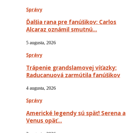
Správy
Ďalšia rana pre fanúšikov: Carlos
Alcaraz oznámil smutnú…
5 augusta, 2026
Správy
Trápenie grandslamovej víťazky:
Raducanuová zarmútila fanúšikov
4 augusta, 2026
Správy
Americké legendy sú späť! Serena a
Venus opäť…