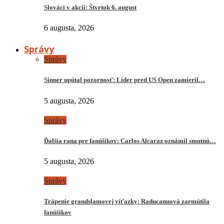
Slováci v akcii: Štvrtok 6. august
6 augusta, 2026
Správy
Správy
Sinner upútal pozornosť: Líder pred US Open zamieril…
5 augusta, 2026
Správy
Ďalšia rana pre fanúšikov: Carlos Alcaraz oznámil smutnú…
5 augusta, 2026
Správy
Trápenie grandslamovej víťazky: Raducanuová zarmútila
fanúšikov