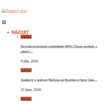
NÁZORY
Názory
Kosťuková kritizuje rozhodnutie MOV: Chcem nastúpiť a
zdolať…
9 júla, 2026
Názory
Stankovič o neúčasti Molčana na Bratislava Open: Sám…
25 júna, 2026
Názory