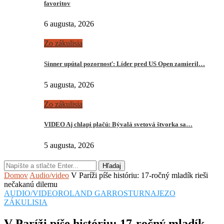
favoritov
6 augusta, 2026
Zo zákulisia
Sinner upútal pozornosť: Líder pred US Open zamieril…
5 augusta, 2026
Zo zákulisia
VIDEO Aj chlapi plačú: Bývalá svetová štvorka sa…
5 augusta, 2026
Hľadaj
Domov
Audio/video
V Paríži píše históriu: 17-ročný mladík rieši
nečakanú dilemu
AUDIO/VIDEO
ROLAND GARROS
TURNAJE
ZO
ZÁKULISIA
V Paríži píše históriu: 17-ročný mladík