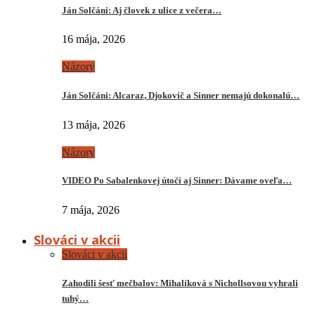
Ján Solčáni: Aj človek z ulice z večera…
16 mája, 2026
Názory
Ján Solčáni: Alcaraz, Djokovič a Sinner nemajú dokonalú…
13 mája, 2026
Názory
VIDEO Po Sabalenkovej útočí aj Sinner: Dávame oveľa…
7 mája, 2026
Slováci v akcii
Slováci v akcii
Zahodili šesť mečbalov: Mihalíková s Nichollsovou vyhrali
tuhý…