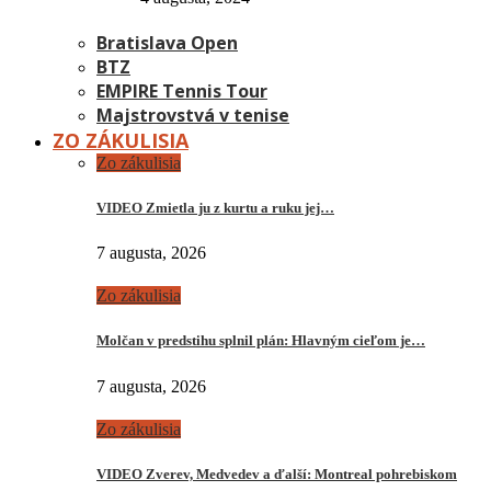
Bratislava Open
BTZ
EMPIRE Tennis Tour
Majstrovstvá v tenise
ZO ZÁKULISIA
Zo zákulisia
VIDEO Zmietla ju z kurtu a ruku jej…
7 augusta, 2026
Zo zákulisia
Molčan v predstihu splnil plán: Hlavným cieľom je…
7 augusta, 2026
Zo zákulisia
VIDEO Zverev, Medvedev a ďalší: Montreal pohrebiskom