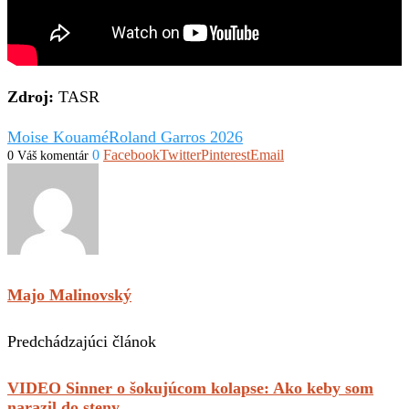
Zdroj:
TASR
Moise Kouamé
Roland Garros 2026
0
Facebook
Twitter
Pinterest
Email
0 Váš komentár
Majo Malinovský
Predchádzajúci článok
VIDEO Sinner o šokujúcom kolapse: Ako keby som
narazil do steny