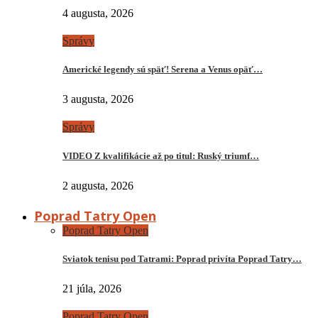
4 augusta, 2026
Správy
Americké legendy sú späť! Serena a Venus opäť…
3 augusta, 2026
Správy
VIDEO Z kvalifikácie až po titul: Ruský triumf…
2 augusta, 2026
Poprad Tatry Open
Poprad Tatry Open
Sviatok tenisu pod Tatrami: Poprad privíta Poprad Tatry…
21 júla, 2026
Poprad Tatry Open