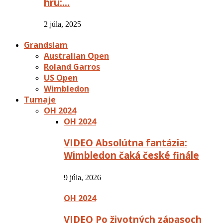
hru:…
2 júla, 2025
Grandslam
Australian Open
Roland Garros
US Open
Wimbledon
Turnaje
OH 2024
OH 2024
VIDEO Absolútna fantázia:
Wimbledon čaká české finále
9 júla, 2026
OH 2024
VIDEO Po životných zápasoch