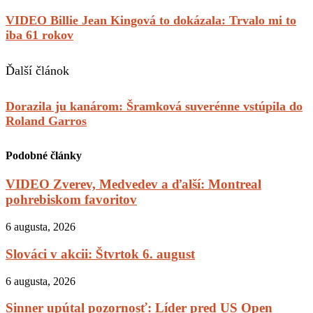
VIDEO Billie Jean Kingová to dokázala: Trvalo mi to
iba 61 rokov
Ďalší článok
Dorazila ju kanárom: Šramková suverénne vstúpila do
Roland Garros
Podobné články
VIDEO Zverev, Medvedev a ďalší: Montreal
pohrebiskom favoritov
6 augusta, 2026
Slováci v akcii: Štvrtok 6. august
6 augusta, 2026
Sinner upútal pozornosť: Líder pred US Open