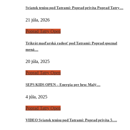
Sviatok tenisu pod Tatrami: Poprad privíta Poprad Tatry…
21 júla, 2026
Poprad Tatry Open
Trikrát maďarská radosť pod Tatrami: Poprad spoznal
mená…
20 júla, 2025
Poprad Tatry Open
SEPS KIDS OPEN – Energia pre hru: Malý…
4 júla, 2025
Poprad Tatry Open
VIDEO Sviatok tenisu pod Tatrami: Poprad privíta 5….