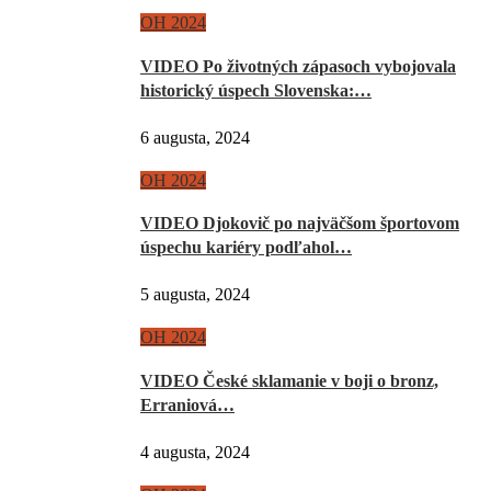
OH 2024
VIDEO Po životných zápasoch vybojovala
historický úspech Slovenska:…
6 augusta, 2024
OH 2024
VIDEO Djokovič po najväčšom športovom
úspechu kariéry podľahol…
5 augusta, 2024
OH 2024
VIDEO České sklamanie v boji o bronz,
Erraniová…
4 augusta, 2024