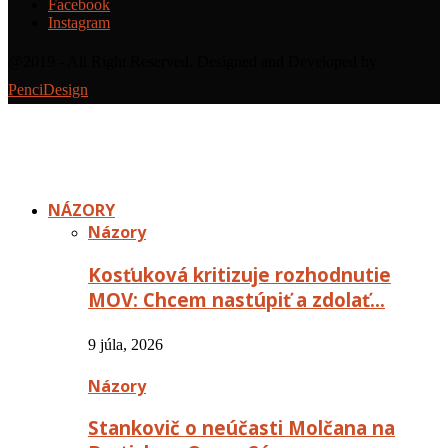
Facebook
Instagram
@2019 - All Right Reserved. Designed and Developed by
PenciDesign
NÁZORY
Názory
Kosťuková kritizuje rozhodnutie
MOV: Chcem nastúpiť a zdolať…
9 júla, 2026
Názory
Stankovič o neúčasti Molčana na