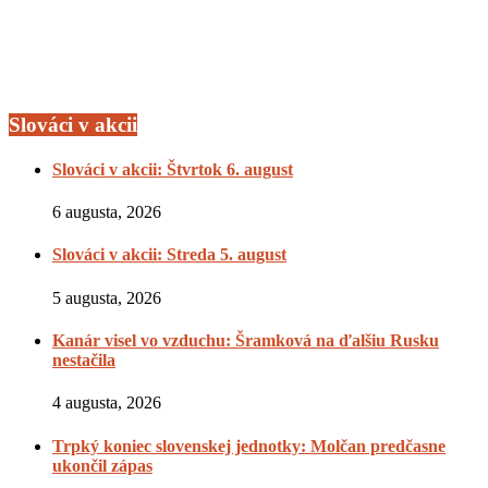
Slováci v akcii
Slováci v akcii: Štvrtok 6. august
6 augusta, 2026
Slováci v akcii: Streda 5. august
5 augusta, 2026
Kanár visel vo vzduchu: Šramková na ďalšiu Rusku
nestačila
4 augusta, 2026
Trpký koniec slovenskej jednotky: Molčan predčasne
ukončil zápas