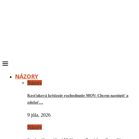
NÁZORY
Názory
Kosťuková kritizuje rozhodnutie MOV: Chcem nastúpiť a
zdolať…
9 júla, 2026
Názory