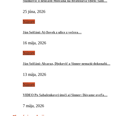
Stankovič o neúčasti Molčana na Bratislava Open: Sám…
25 júna, 2026
Názory
Ján Solčáni: Aj človek z ulice z večera…
16 mája, 2026
Názory
Ján Solčáni: Alcaraz, Djokovič a Sinner nemajú dokonalú…
13 mája, 2026
Názory
VIDEO Po Sabalenkovej útočí aj Sinner: Dávame oveľa…
7 mája, 2026