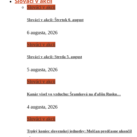
Slováci v akcii
Slováci v akcii
Slováci v akcii: Štvrtok 6. august
6 augusta, 2026
Slováci v akcii
Slováci v akcii: Streda 5. august
5 augusta, 2026
Slováci v akcii
Kanár visel vo vzduchu: Šramková na ďalšiu Rusku…
4 augusta, 2026
Slováci v akcii
Trpký koniec slovenskej jednotky: Molčan predčasne ukončil