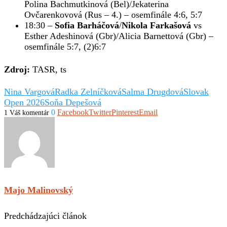
Polina Bachmutkinová (Bel)/Jekaterina
Ovčarenkovová (Rus – 4.) – osemfinále 4:6, 5:7
18:30 –
Sofia Barháčová
/
Nikola Farkašová
vs
Esther Adeshinová (Gbr)/Alicia Barnettová (Gbr) –
osemfinále 5:7, (2)6:7
Zdroj:
TASR, ts
Nina Vargová
Radka Zelníčková
Salma Drugdová
Slovak
Open 2026
Soňa Depešová
0
Facebook
Twitter
Pinterest
Email
1 Váš komentár
Majo Malinovský
Predchádzajúci článok