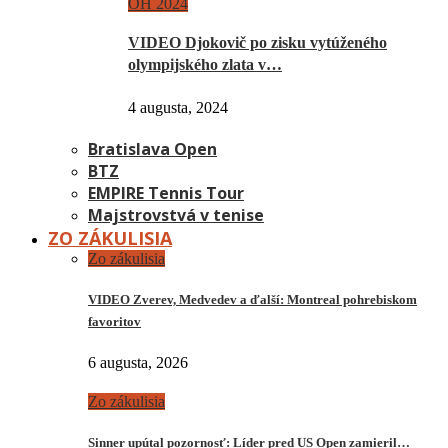
OH 2024
VIDEO Djokovič po zisku vytúženého
olympijského zlata v…
4 augusta, 2024
Bratislava Open
BTZ
EMPIRE Tennis Tour
Majstrovstvá v tenise
ZO ZÁKULISIA
Zo zákulisia
VIDEO Zverev, Medvedev a ďalší: Montreal pohrebiskom
favoritov
6 augusta, 2026
Zo zákulisia
Sinner upútal pozornosť: Líder pred US Open zamieril…