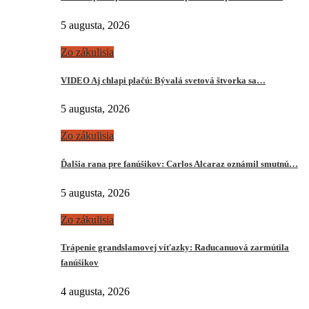
5 augusta, 2026
Zo zákulisia
VIDEO Aj chlapi plačú: Bývalá svetová štvorka sa…
5 augusta, 2026
Zo zákulisia
Ďalšia rana pre fanúšikov: Carlos Alcaraz oznámil smutnú…
5 augusta, 2026
Zo zákulisia
Trápenie grandslamovej víťazky: Raducanuová zarmútila
fanúšikov
4 augusta, 2026