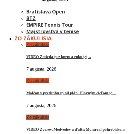
Bratislava Open
BTZ
EMPIRE Tennis Tour
Majstrovstvá v tenise
ZO ZÁKULISIA
Zo zákulisia
VIDEO Zmietla ju z kurtu a ruku jej…
7 augusta, 2026
Zo zákulisia
Molčan v predstihu splnil plán: Hlavným cieľom je…
7 augusta, 2026
Zo zákulisia
VIDEO Zverev, Medvedev a ďalší: Montreal pohrebiskom