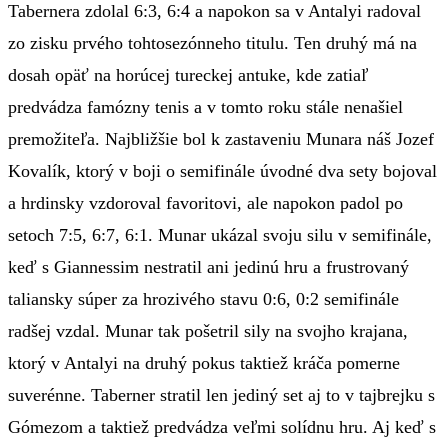
Tabernera zdolal 6:3, 6:4 a napokon sa v Antalyi radoval
zo zisku prvého tohtosezónneho titulu. Ten druhý má na
dosah opäť na horúcej tureckej antuke, kde zatiaľ
predvádza famózny tenis a v tomto roku stále nenašiel
premožiteľa. Najbližšie bol k zastaveniu Munara náš Jozef
Kovalík, ktorý v boji o semifinále úvodné dva sety bojoval
a hrdinsky vzdoroval favoritovi, ale napokon padol po
setoch 7:5, 6:7, 6:1. Munar ukázal svoju silu v semifinále,
keď s Giannessim nestratil ani jedinú hru a frustrovaný
taliansky súper za hrozivého stavu 0:6, 0:2 semifinále
radšej vzdal. Munar tak pošetril sily na svojho krajana,
ktorý v Antalyi na druhý pokus taktiež kráča pomerne
suverénne. Taberner stratil len jediný set aj to v tajbrejku s
Gómezom a taktiež predvádza veľmi solídnu hru. Aj keď s