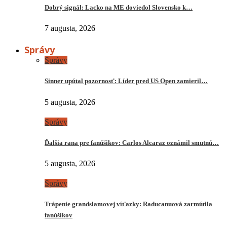
Dobrý signál: Lacko na ME doviedol Slovensko k…
7 augusta, 2026
Správy
Správy
Sinner upútal pozornosť: Líder pred US Open zamieril…
5 augusta, 2026
Správy
Ďalšia rana pre fanúšikov: Carlos Alcaraz oznámil smutnú…
5 augusta, 2026
Správy
Trápenie grandslamovej víťazky: Raducanuová zarmútila
fanúšikov