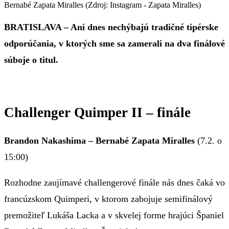
Bernabé Zapata Miralles (Zdroj: Instagram - Zapata Miralles)
BRATISLAVA – Ani dnes nechýbajú tradičné tipérske
odporúčania, v ktorých sme sa zamerali na dva finálové
súboje o titul.
Challenger Quimper II – finále
Brandon Nakashima –
Bernabé Zapata Miralles
(7.2. o
15:00)
Rozhodne zaujímavé challengerové finále nás dnes čaká vo
francúzskom Quimperi, v ktorom zabojuje semifinálový
premožiteľ Lukáša Lacka a v skvelej forme hrajúci Španiel