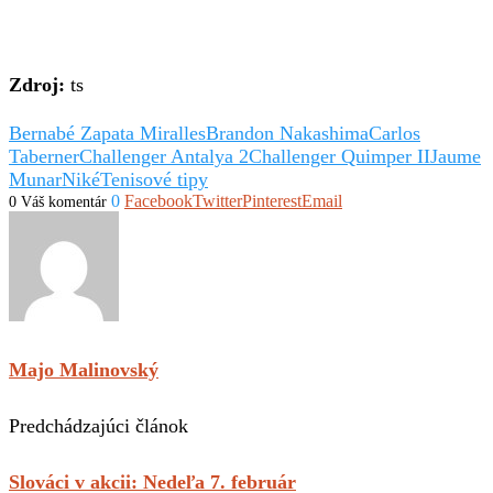
Zdroj:
ts
Bernabé Zapata Miralles
Brandon Nakashima
Carlos
Taberner
Challenger Antalya 2
Challenger Quimper II
Jaume
Munar
Niké
Tenisové tipy
0
Facebook
Twitter
Pinterest
Email
0 Váš komentár
Majo Malinovský
Predchádzajúci článok
Slováci v akcii: Nedeľa 7. február