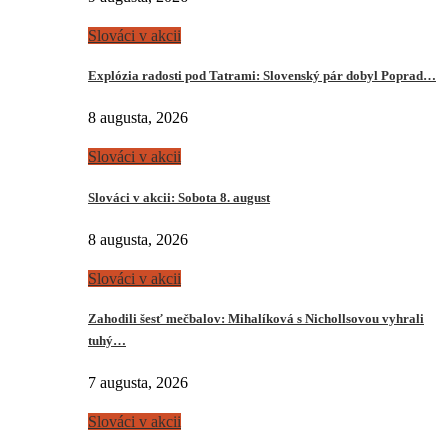
Slováci v akcii
Explózia radosti pod Tatrami: Slovenský pár dobyl Poprad…
8 augusta, 2026
Slováci v akcii
Slováci v akcii: Sobota 8. august
8 augusta, 2026
Slováci v akcii
Zahodili šesť mečbalov: Mihalíková s Nichollsovou vyhrali
tuhý…
7 augusta, 2026
Slováci v akcii