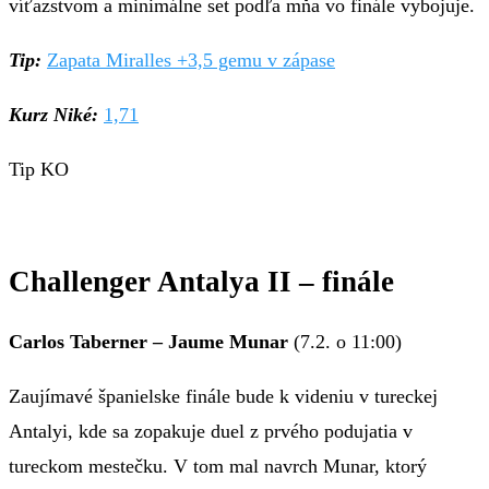
víťazstvom a minimálne set podľa mňa vo finále vybojuje.
Tip:
Zapata Miralles +3,5 gemu v zápase
Kurz Niké:
1,71
Tip KO
Challenger Antalya II – finále
Carlos Taberner – Jaume Munar
(7.2. o 11:00)
Zaujímavé španielske finále bude k videniu v tureckej
Antalyi, kde sa zopakuje duel z prvého podujatia v
tureckom mestečku. V tom mal navrch Munar, ktorý