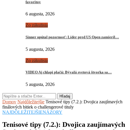
favoritov
6 augusta, 2026
Zo zákulisia
Sinner upútal pozornosť: Líder pred US Open zamieril…
5 augusta, 2026
Zo zákulisia
VIDEO Aj chlapi plačú: Bývalá svetová štvorka sa…
5 augusta, 2026
Hľadaj
Domov
Najdôležitejšie
Tenisové tipy (7.2.): Dvojica zaujímavých
finálových bitiek o challengerové tituly
NAJDÔLEŽITEJŠIE
NÁZORY
Tenisové tipy (7.2.): Dvojica zaujímavých