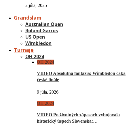
2 júla, 2025
Grandslam
Australian Open
Roland Garros
US Open
Wimbledon
Turnaje
OH 2024
OH 2024
VIDEO Absolútna fantázia: Wimbledon čaká
české finále
9 júla, 2026
OH 2024
VIDEO Po životných zápasoch vybojovala
historický úspech Slovenska:…