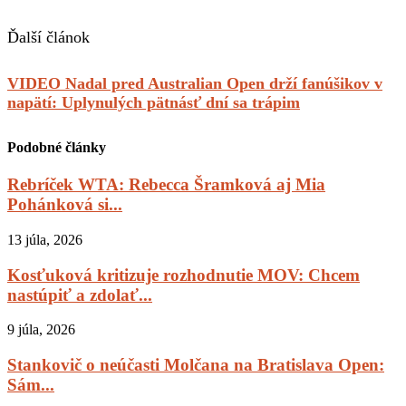
Ďalší článok
VIDEO Nadal pred Australian Open drží fanúšikov v
napätí: Uplynulých pätnásť dní sa trápim
Podobné články
Rebríček WTA: Rebecca Šramková aj Mia
Pohánková si...
13 júla, 2026
Kosťuková kritizuje rozhodnutie MOV: Chcem
nastúpiť a zdolať...
9 júla, 2026
Stankovič o neúčasti Molčana na Bratislava Open:
Sám...