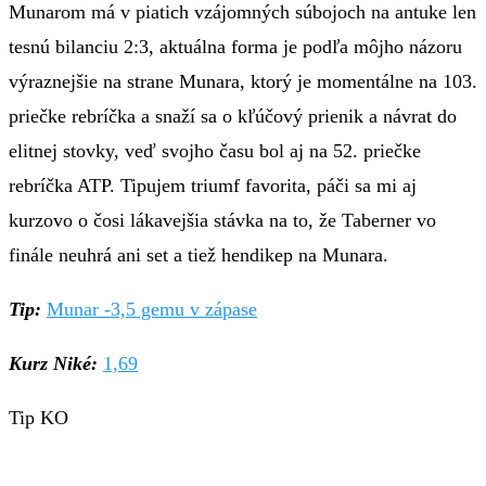
Munarom má v piatich vzájomných súbojoch na antuke len
tesnú bilanciu 2:3, aktuálna forma je podľa môjho názoru
výraznejšie na strane Munara, ktorý je momentálne na 103.
priečke rebríčka a snaží sa o kľúčový prienik a návrat do
elitnej stovky, veď svojho času bol aj na 52. priečke
rebríčka ATP. Tipujem triumf favorita, páči sa mi aj
kurzovo o čosi lákavejšia stávka na to, že Taberner vo
finále neuhrá ani set a tiež hendikep na Munara.
Tip:
Munar -3,5 gemu v zápase
Kurz Niké:
1,69
Tip KO