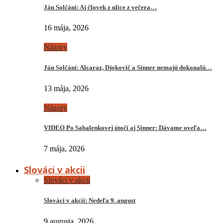
Ján Solčáni: Aj človek z ulice z večera…
16 mája, 2026
Názory
Ján Solčáni: Alcaraz, Djokovič a Sinner nemajú dokonalú…
13 mája, 2026
Názory
VIDEO Po Sabalenkovej útočí aj Sinner: Dávame oveľa…
7 mája, 2026
Slováci v akcii
Slováci v akcii
Slováci v akcii: Nedeľa 9. august
9 augusta, 2026