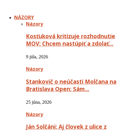
NÁZORY
Názory
Kosťuková kritizuje rozhodnutie
MOV: Chcem nastúpiť a zdolať…
9 júla, 2026
Názory
Stankovič o neúčasti Molčana na
Bratislava Open: Sám…
25 júna, 2026
Názory
Ján Solčáni: Aj človek z ulice z