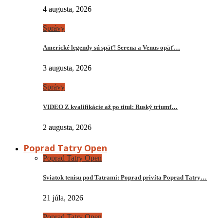
4 augusta, 2026
Správy
Americké legendy sú späť! Serena a Venus opäť…
3 augusta, 2026
Správy
VIDEO Z kvalifikácie až po titul: Ruský triumf…
2 augusta, 2026
Poprad Tatry Open
Poprad Tatry Open
Sviatok tenisu pod Tatrami: Poprad privíta Poprad Tatry…
21 júla, 2026
Poprad Tatry Open