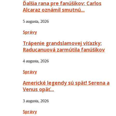
Ďalšia rana pre fanúšikov: Carlos
Alcaraz oznámil smutnú…
5 augusta, 2026
Správy
Trápenie grandslamovej víťazky:
Raducanuová zarmútila fanúšikov
4 augusta, 2026
Správy
Americké legendy sú späť! Serena a
Venus opäť…
3 augusta, 2026
Správy