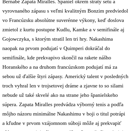
Bernabé Zapata Miralles. Španiel okrem straty setu a
vyrovnaného zápasu s veľmi kvalitným Bonzim predviedol
vo Francúzsku absolútne suverénne výkony, keď doslova
zmietol z kurtu postupne Kudlu, Kamke a v semifinále aj
Gojowczyka, s ktorým stratil len tri hry. Nakashima
naopak na prvom podujatí v Quimperi dokráčal do
semifinále, kde prekvapivo skončil na rakete nášho
Horanského a na druhom francúzskom podujatí má za
sebou už ďalšie štyri zápasy. Americký talent v posledných
troch vyhral len v trojsetovej dráme a zjavne to so silami
nebude už také skvelé ako na strane jeho španielskeho
súpera. Zapata Miralles predvádza výborný tenis a podľa
môjho názoru minimálne Nakashimu v boji o titul potrápi
a kľudne v prvom vzájomnom súboji môže aj prekvapiť