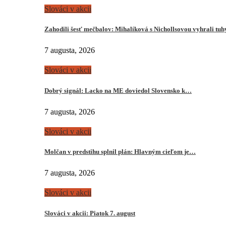
Slováci v akcii
Zahodili šesť mečbalov: Mihalíková s Nichollsovou vyhrali tu
7 augusta, 2026
Slováci v akcii
Dobrý signál: Lacko na ME doviedol Slovensko k…
7 augusta, 2026
Slováci v akcii
Molčan v predstihu splnil plán: Hlavným cieľom je…
7 augusta, 2026
Slováci v akcii
Slováci v akcii: Piatok 7. august