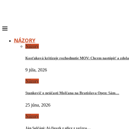
NÁZORY
Názory
Kosťuková kritizuje rozhodnutie MOV: Chcem nastúpiť a zdo
9 júla, 2026
Názory
Stankovič o neúčasti Molčana na Bratislava Open: Sám…
25 júna, 2026
Názory
Ján Solčáni: Aj človek z ulice z večera…