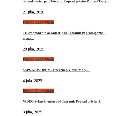
Sviatok tenisu pod Tatrami: Poprad privíta Poprad Tatry…
21 júla, 2026
Poprad Tatry Open
Trikrát maďarská radosť pod Tatrami: Poprad spoznal
mená…
20 júla, 2025
Poprad Tatry Open
SEPS KIDS OPEN – Energia pre hru: Malý…
4 júla, 2025
Poprad Tatry Open
VIDEO Sviatok tenisu pod Tatrami: Poprad privíta 5….
3 júla, 2025