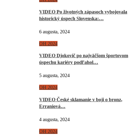
VIDEO Po životných zápasoch vybojovala
historický úspech Slovenska:…
6 augusta, 2024
OH 2024
VIDEO Djokovič po najväčšom športovom
úspechu kariéry podľahol…
5 augusta, 2024
OH 2024
VIDEO České sklamanie v boji o bronz,
Erraniová…
4 augusta, 2024
OH 2024