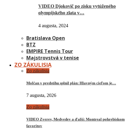
VIDEO Djokovič po zisku vytúženého
olympijského zlata v…
4 augusta, 2024
Bratislava Open
BTZ
EMPIRE Tennis Tour
Majstrovstvá v tenise
ZO ZÁKULISIA
Zo zákulisia
Molčan v predstihu splnil plán: Hlavným cieľom je…
7 augusta, 2026
Zo zákulisia
VIDEO Zverev, Medvedev a ďalší: Montreal pohrebiskom
favoritov