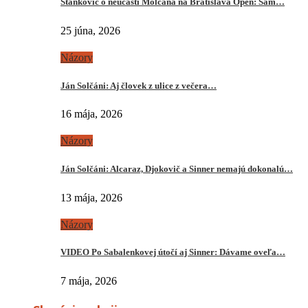
Stankovič o neúčasti Molčana na Bratislava Open: Sám…
25 júna, 2026
Názory
Ján Solčáni: Aj človek z ulice z večera…
16 mája, 2026
Názory
Ján Solčáni: Alcaraz, Djokovič a Sinner nemajú dokonalú…
13 mája, 2026
Názory
VIDEO Po Sabalenkovej útočí aj Sinner: Dávame oveľa…
7 mája, 2026