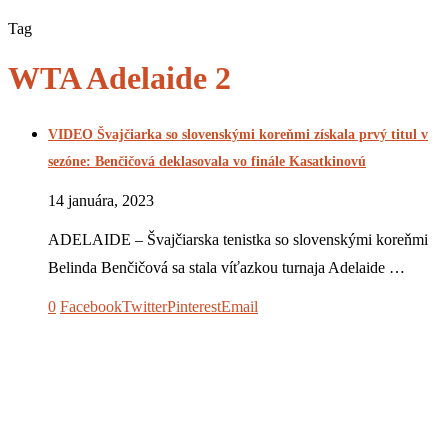
Tag
WTA Adelaide 2
VIDEO Švajčiarka so slovenskými koreňmi získala prvý titul v
sezóne: Benčičová deklasovala vo finále Kasatkinovú
14 januára, 2023
ADELAIDE – Švajčiarska tenistka so slovenskými koreňmi
Belinda Benčičová sa stala víťazkou turnaja Adelaide …
0
Facebook
Twitter
Pinterest
Email