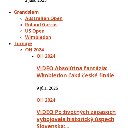
2 júla, 2025
Grandslam
Australian Open
Roland Garros
US Open
Wimbledon
Turnaje
OH 2024
OH 2024
VIDEO Absolútna fantázia:
Wimbledon čaká české finále
9 júla, 2026
OH 2024
VIDEO Po životných zápasoch
vybojovala historický úspech
Slovenska:…