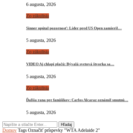
6 augusta, 2026
Zo zákulisia
Sinner upútal pozornosť: Líder pred US Open zamieril…
5 augusta, 2026
Zo zákulisia
VIDEO Aj chlapi plačú: Bývalá svetová štvorka sa…
5 augusta, 2026
Zo zákulisia
Ďalšia rana pre fanúšikov: Carlos Alcaraz oznámil smutnú…
5 augusta, 2026
Hľadaj
Domov
Tags
Označiť príspevky "WTA Adelaide 2"