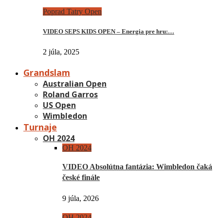
Poprad Tatry Open
VIDEO SEPS KIDS OPEN – Energia pre hru:…
2 júla, 2025
Grandslam
Australian Open
Roland Garros
US Open
Wimbledon
Turnaje
OH 2024
OH 2024
VIDEO Absolútna fantázia: Wimbledon čaká
české finále
9 júla, 2026
OH 2024