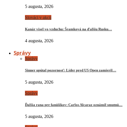
5 augusta, 2026
Slováci v akcii
Kanár visel vo vzduchu: Šramková na ďalšiu Rusku…
4 augusta, 2026
Správy
Správy
Sinner upútal pozornosť: Líder pred US Open zamieril…
5 augusta, 2026
Správy
Ďalšia rana pre fanúšikov: Carlos Alcaraz oznámil smutnú…
5 augusta, 2026