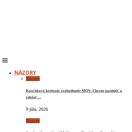
NÁZORY
Názory
Kosťuková kritizuje rozhodnutie MOV: Chcem nastúpiť a
zdolať…
9 júla, 2026
Názory