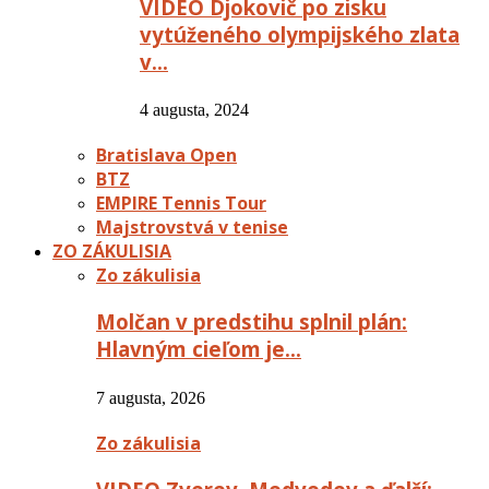
VIDEO Djokovič po zisku
vytúženého olympijského zlata
v…
4 augusta, 2024
Bratislava Open
BTZ
EMPIRE Tennis Tour
Majstrovstvá v tenise
ZO ZÁKULISIA
Zo zákulisia
Molčan v predstihu splnil plán:
Hlavným cieľom je…
7 augusta, 2026
Zo zákulisia