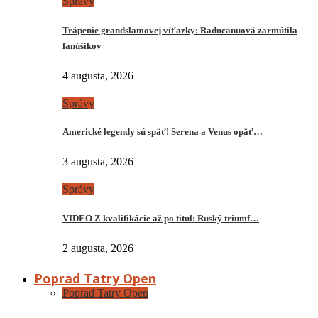
Správy
Trápenie grandslamovej víťazky: Raducanuová zarmútila
fanúšikov
4 augusta, 2026
Správy
Americké legendy sú späť! Serena a Venus opäť…
3 augusta, 2026
Správy
VIDEO Z kvalifikácie až po titul: Ruský triumf…
2 augusta, 2026
Poprad Tatry Open
Poprad Tatry Open