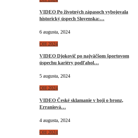
VIDEO Po životných zápasoch vybojovala
historický úspech Slovenska:…
6 augusta, 2024
OH 2024
VIDEO Djokovič po najväčšom športovom
úspechu kariéry podľahol…
5 augusta, 2024
OH 2024
VIDEO České sklamanie v boji o bronz,
Erraniová…
4 augusta, 2024
OH 2024