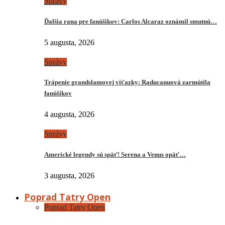
Správy
Ďalšia rana pre fanúšikov: Carlos Alcaraz oznámil smutnú…
5 augusta, 2026
Správy
Trápenie grandslamovej víťazky: Raducanuová zarmútila
fanúšikov
4 augusta, 2026
Správy
Americké legendy sú späť! Serena a Venus opäť…
3 augusta, 2026
Poprad Tatry Open
Poprad Tatry Open