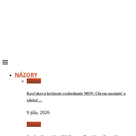
NÁZORY
Názory
Kosťuková kritizuje rozhodnutie MOV: Chcem nastúpiť a
zdolať…
9 júla, 2026
Názory