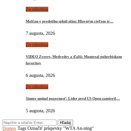
Zo zákulisia
Molčan v predstihu splnil plán: Hlavným cieľom je…
7 augusta, 2026
Zo zákulisia
VIDEO Zverev, Medvedev a ďalší: Montreal pohrebiskom
favoritov
6 augusta, 2026
Zo zákulisia
Sinner upútal pozornosť: Líder pred US Open zamieril…
5 augusta, 2026
Hľadaj
Domov
Tags
Označiť príspevky "WTA An-ning"