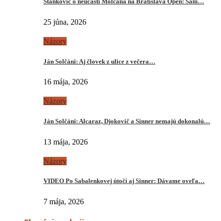
Stankovič o neúčasti Molčana na Bratislava Open: Sám…
25 júna, 2026
Názory
Ján Solčáni: Aj človek z ulice z večera…
16 mája, 2026
Názory
Ján Solčáni: Alcaraz, Djokovič a Sinner nemajú dokonalú…
13 mája, 2026
Názory
VIDEO Po Sabalenkovej útočí aj Sinner: Dávame oveľa…
7 mája, 2026