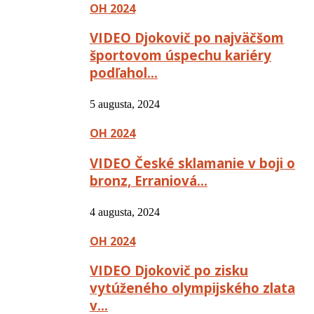
OH 2024
VIDEO Djokovič po najväčšom
športovom úspechu kariéry
podľahol…
5 augusta, 2024
OH 2024
VIDEO České sklamanie v boji o
bronz, Erraniová…
4 augusta, 2024
OH 2024
VIDEO Djokovič po zisku
vytúženého olympijského zlata
v…