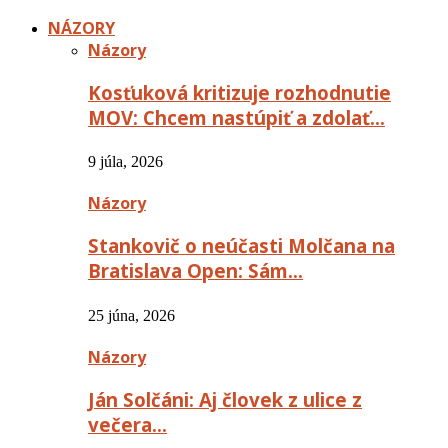
NÁZORY
Názory
Kosťuková kritizuje rozhodnutie
MOV: Chcem nastúpiť a zdolať…
9 júla, 2026
Názory
Stankovič o neúčasti Molčana na
Bratislava Open: Sám…
25 júna, 2026
Názory
Ján Solčáni: Aj človek z ulice z
večera…