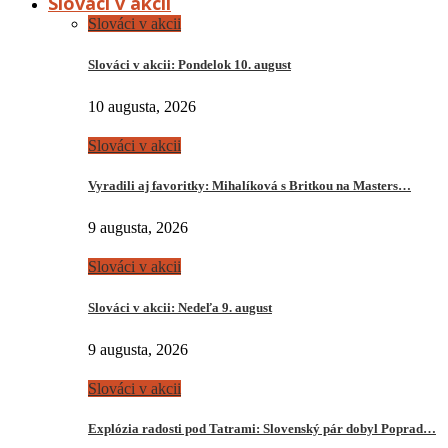
Slováci v akcii
Slováci v akcii
Slováci v akcii: Pondelok 10. august
10 augusta, 2026
Slováci v akcii
Vyradili aj favoritky: Mihalíková s Britkou na Masters…
9 augusta, 2026
Slováci v akcii
Slováci v akcii: Nedeľa 9. august
9 augusta, 2026
Slováci v akcii
Explózia radosti pod Tatrami: Slovenský pár dobyl Poprad…