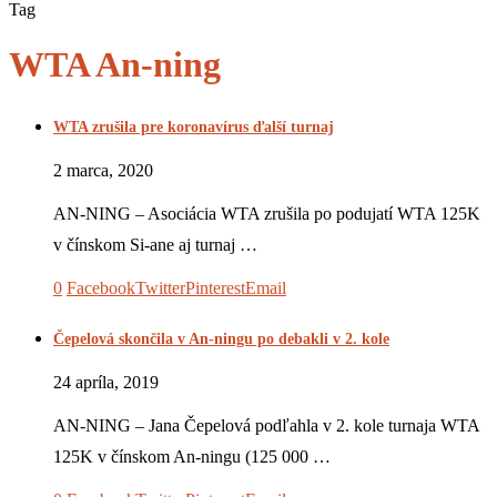
Tag
WTA An-ning
WTA zrušila pre koronavírus ďalší turnaj
2 marca, 2020
AN-NING – Asociácia WTA zrušila po podujatí WTA 125K
v čínskom Si-ane aj turnaj …
0
Facebook
Twitter
Pinterest
Email
Čepelová skončila v An-ningu po debakli v 2. kole
24 apríla, 2019
AN-NING – Jana Čepelová podľahla v 2. kole turnaja WTA
125K v čínskom An-ningu (125 000 …