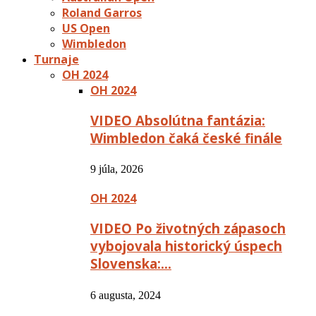
Roland Garros
US Open
Wimbledon
Turnaje
OH 2024
OH 2024
VIDEO Absolútna fantázia:
Wimbledon čaká české finále
9 júla, 2026
OH 2024
VIDEO Po životných zápasoch
vybojovala historický úspech
Slovenska:…
6 augusta, 2024