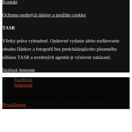
Kontakt
Ochrana osobných údajov a použitie cookies
TASR
Všetky práva vyhradené. Opätovné vydanie alebo rozširovanie
obsahu článkov a fotografií bez predchádzajúceho písomného
súhlasu TASR a uvedených agentúr je výslovne zakázané.
Facebook
Instagram
Facebook
Instagram
@2019 - All Right Reserved. Designed and Developed by
PenciDesign