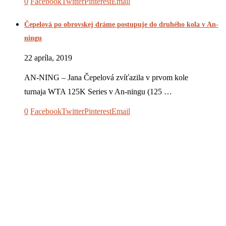
0
Facebook
Twitter
Pinterest
Email
Čepelová po obrovskej dráme postupuje do druhého kola v An-
ningu
22 apríla, 2019
AN-NING – Jana Čepelová zvíťazila v prvom kole
turnaja WTA 125K Series v An-ningu (125 …
0
Facebook
Twitter
Pinterest
Email