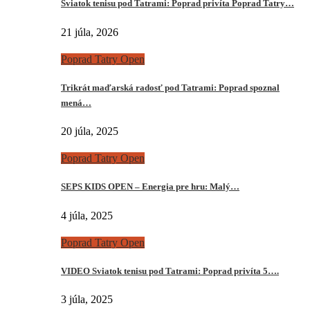
Sviatok tenisu pod Tatrami: Poprad privíta Poprad Tatry…
21 júla, 2026
Poprad Tatry Open
Trikrát maďarská radosť pod Tatrami: Poprad spoznal
mená…
20 júla, 2025
Poprad Tatry Open
SEPS KIDS OPEN – Energia pre hru: Malý…
4 júla, 2025
Poprad Tatry Open
VIDEO Sviatok tenisu pod Tatrami: Poprad privíta 5….
3 júla, 2025