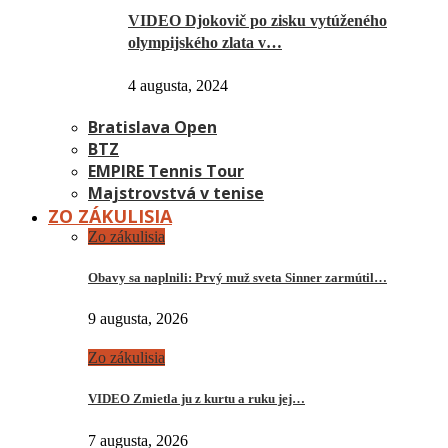
VIDEO Djokovič po zisku vytúženého
olympijského zlata v…
4 augusta, 2024
Bratislava Open
BTZ
EMPIRE Tennis Tour
Majstrovstvá v tenise
ZO ZÁKULISIA
Zo zákulisia
Obavy sa naplnili: Prvý muž sveta Sinner zarmútil…
9 augusta, 2026
Zo zákulisia
VIDEO Zmietla ju z kurtu a ruku jej…
7 augusta, 2026