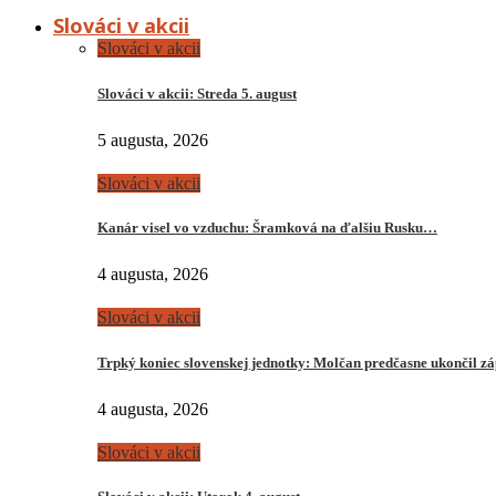
Slováci v akcii
Slováci v akcii
Slováci v akcii: Streda 5. august
5 augusta, 2026
Slováci v akcii
Kanár visel vo vzduchu: Šramková na ďalšiu Rusku…
4 augusta, 2026
Slováci v akcii
Trpký koniec slovenskej jednotky: Molčan predčasne ukončil z
4 augusta, 2026
Slováci v akcii