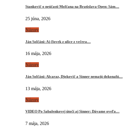
Stankovič o neúčasti Molčana na Bratislava Open: Sám…
25 júna, 2026
Názory
Ján Solčáni: Aj človek z ulice z večera…
16 mája, 2026
Názory
Ján Solčáni: Alcaraz, Djokovič a Sinner nemajú dokonalú…
13 mája, 2026
Názory
VIDEO Po Sabalenkovej útočí aj Sinner: Dávame oveľa…
7 mája, 2026