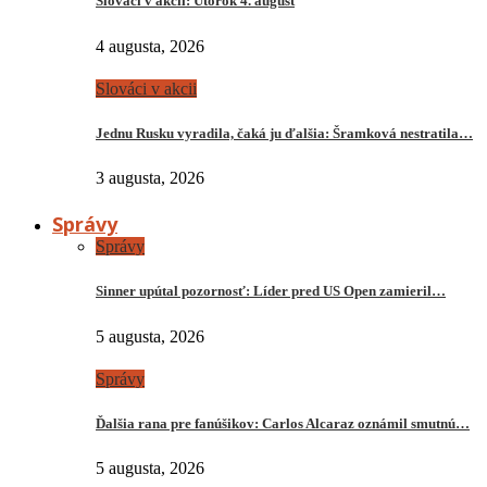
Slováci v akcii: Utorok 4. august
4 augusta, 2026
Slováci v akcii
Jednu Rusku vyradila, čaká ju ďalšia: Šramková nestratila…
3 augusta, 2026
Správy
Správy
Sinner upútal pozornosť: Líder pred US Open zamieril…
5 augusta, 2026
Správy
Ďalšia rana pre fanúšikov: Carlos Alcaraz oznámil smutnú…
5 augusta, 2026