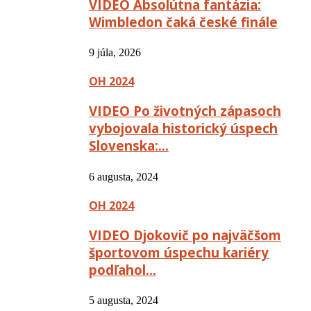
VIDEO Absolútna fantázia:
Wimbledon čaká české finále
9 júla, 2026
OH 2024
VIDEO Po životných zápasoch
vybojovala historický úspech
Slovenska:…
6 augusta, 2024
OH 2024
VIDEO Djokovič po najväčšom
športovom úspechu kariéry
podľahol…
5 augusta, 2024