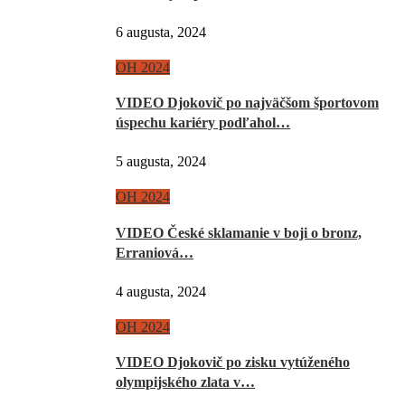
6 augusta, 2024
OH 2024
VIDEO Djokovič po najväčšom športovom
úspechu kariéry podľahol…
5 augusta, 2024
OH 2024
VIDEO České sklamanie v boji o bronz,
Erraniová…
4 augusta, 2024
OH 2024
VIDEO Djokovič po zisku vytúženého
olympijského zlata v…