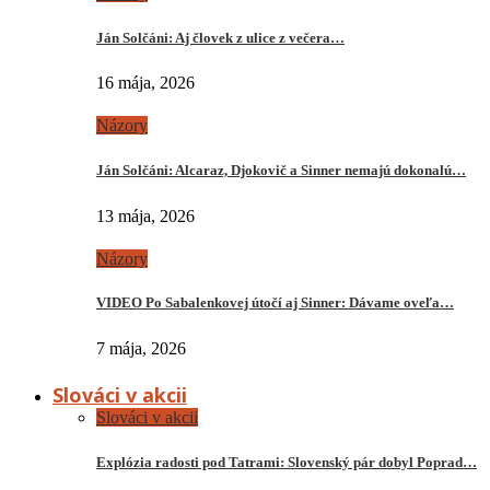
Ján Solčáni: Aj človek z ulice z večera…
16 mája, 2026
Názory
Ján Solčáni: Alcaraz, Djokovič a Sinner nemajú dokonalú…
13 mája, 2026
Názory
VIDEO Po Sabalenkovej útočí aj Sinner: Dávame oveľa…
7 mája, 2026
Slováci v akcii
Slováci v akcii
Explózia radosti pod Tatrami: Slovenský pár dobyl Poprad…