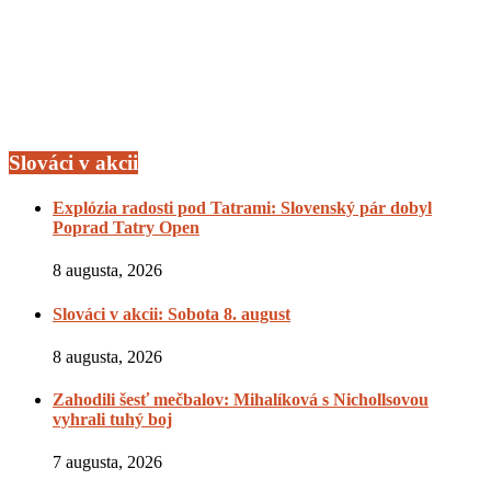
Slováci v akcii
Explózia radosti pod Tatrami: Slovenský pár dobyl
Poprad Tatry Open
8 augusta, 2026
Slováci v akcii: Sobota 8. august
8 augusta, 2026
Zahodili šesť mečbalov: Mihalíková s Nichollsovou
vyhrali tuhý boj
7 augusta, 2026