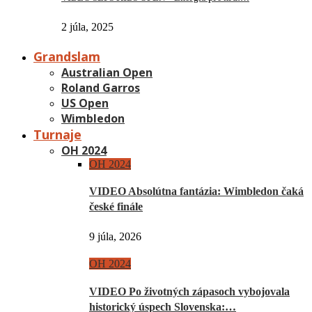
2 júla, 2025
Grandslam
Australian Open
Roland Garros
US Open
Wimbledon
Turnaje
OH 2024
OH 2024
VIDEO Absolútna fantázia: Wimbledon čaká
české finále
9 júla, 2026
OH 2024
VIDEO Po životných zápasoch vybojovala
historický úspech Slovenska:…