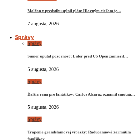
Molčan v predstihu splnil plán: Hlavným cieľom je…
7 augusta, 2026
Správy
Správy
Sinner upútal pozornosť: Líder pred US Open zamieril…
5 augusta, 2026
Správy
Ďalšia rana pre fanúšikov: Carlos Alcaraz oznámil smutnú…
5 augusta, 2026
Správy
Trápenie grandslamovej víťazky: Raducanuová zarmútila
fanúšikov