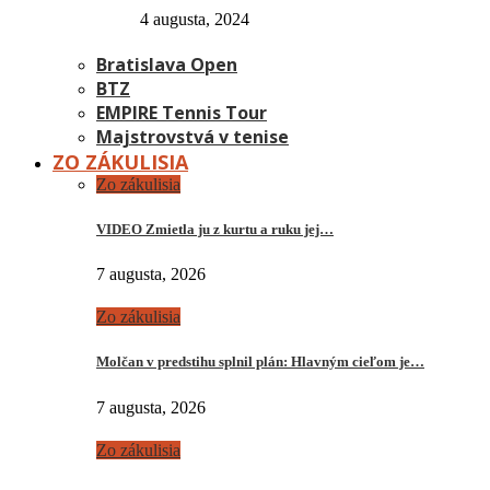
4 augusta, 2024
Bratislava Open
BTZ
EMPIRE Tennis Tour
Majstrovstvá v tenise
ZO ZÁKULISIA
Zo zákulisia
VIDEO Zmietla ju z kurtu a ruku jej…
7 augusta, 2026
Zo zákulisia
Molčan v predstihu splnil plán: Hlavným cieľom je…
7 augusta, 2026
Zo zákulisia