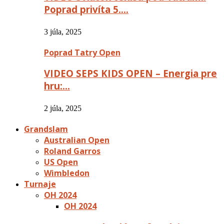
Poprad privíta 5….
3 júla, 2025
Poprad Tatry Open
VIDEO SEPS KIDS OPEN – Energia pre
hru:…
2 júla, 2025
Grandslam
Australian Open
Roland Garros
US Open
Wimbledon
Turnaje
OH 2024
OH 2024