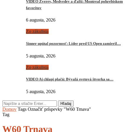
VIDEO Zverev, Medvedev a ďalší: Montreal pohrebiskom
favoritov
6 augusta, 2026
Zo zákulisia
Sinner upútal pozornosť: Líder pred US Open zamieril…
5 augusta, 2026
Zo zákulisia
VIDEO Aj chlapi plačú: Bývalá svetová štvorka sa…
5 augusta, 2026
Hľadaj
Domov
Tags
Označiť príspevky "W60 Trnava"
Tag
W60 Trnava