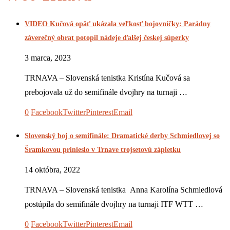
VIDEO Kučová opäť ukázala veľkosť bojovníčky: Parádny
záverečný obrat potopil nádeje ďalšej českej súperky
3 marca, 2023
TRNAVA – Slovenská tenistka Kristína Kučová sa
prebojovala už do semifinále dvojhry na turnaji …
0
Facebook
Twitter
Pinterest
Email
Slovenský boj o semifinále: Dramatické derby Schmiedlovej so
Šramkovou prinieslo v Trnave trojsetovú zápletku
14 októbra, 2022
TRNAVA – Slovenská tenistka Anna Karolína Schmiedlová
postúpila do semifinále dvojhry na turnaji ITF WTT …
0
Facebook
Twitter
Pinterest
Email