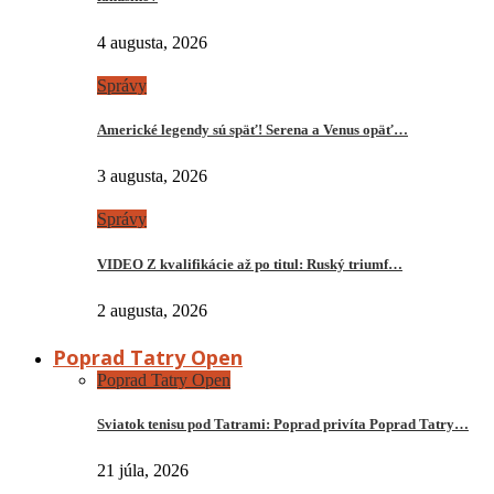
4 augusta, 2026
Správy
Americké legendy sú späť! Serena a Venus opäť…
3 augusta, 2026
Správy
VIDEO Z kvalifikácie až po titul: Ruský triumf…
2 augusta, 2026
Poprad Tatry Open
Poprad Tatry Open
Sviatok tenisu pod Tatrami: Poprad privíta Poprad Tatry…
21 júla, 2026