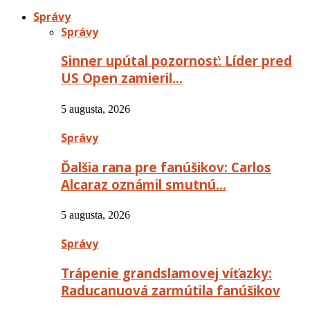
Správy
Správy
Sinner upútal pozornosť: Líder pred
US Open zamieril…
5 augusta, 2026
Správy
Ďalšia rana pre fanúšikov: Carlos
Alcaraz oznámil smutnú…
5 augusta, 2026
Správy
Trápenie grandslamovej víťazky:
Raducanuová zarmútila fanúšikov