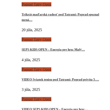
Poprad Tatry Open
Trikrát maďarská radosť pod Tatrami: Poprad spoznal
mená…
20 júla, 2025
Poprad Tatry Open
SEPS KIDS OPEN – Energia pre hru: Malý…
4 júla, 2025
Poprad Tatry Open
VIDEO Sviatok tenisu pod Tatrami: Poprad privíta 5….
3 júla, 2025
Poprad Tatry Open
VIDEO SEPS KIDS OPEN – Energia pre hru:…