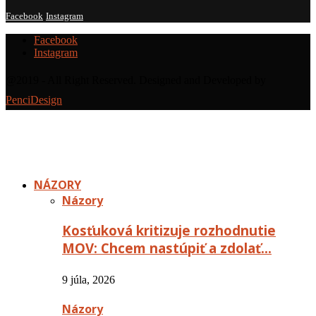
Facebook
Instagram
Facebook
Instagram
@2019 - All Right Reserved. Designed and Developed by
PenciDesign
NÁZORY
Názory
Kosťuková kritizuje rozhodnutie
MOV: Chcem nastúpiť a zdolať…
9 júla, 2026
Názory