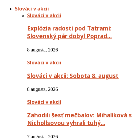
Slováci v akcii
Slováci v akcii
Explózia radosti pod Tatrami:
Slovenský pár dobyl Poprad…
8 augusta, 2026
Slováci v akcii
Slováci v akcii: Sobota 8. august
8 augusta, 2026
Slováci v akcii
Zahodili šesť mečbalov: Mihalíková s
Nichollsovou vyhrali tuhý…
7 augusta, 2026