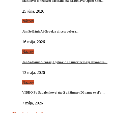
Stankovič o neúčasti Molčana na Bratislava Open: Sám…
25 júna, 2026
Názory
Ján Solčáni: Aj človek z ulice z večera…
16 mája, 2026
Názory
Ján Solčáni: Alcaraz, Djokovič a Sinner nemajú dokonalú…
13 mája, 2026
Názory
VIDEO Po Sabalenkovej útočí aj Sinner: Dávame oveľa…
7 mája, 2026