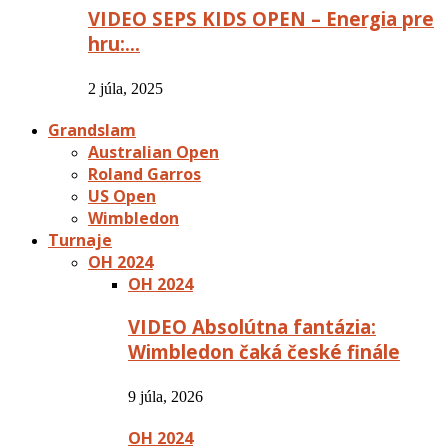
VIDEO SEPS KIDS OPEN – Energia pre
hru:…
2 júla, 2025
Grandslam
Australian Open
Roland Garros
US Open
Wimbledon
Turnaje
OH 2024
OH 2024
VIDEO Absolútna fantázia:
Wimbledon čaká české finále
9 júla, 2026
OH 2024