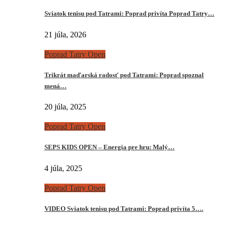
Sviatok tenisu pod Tatrami: Poprad privíta Poprad Tatry…
21 júla, 2026
Poprad Tatry Open
Trikrát maďarská radosť pod Tatrami: Poprad spoznal
mená…
20 júla, 2025
Poprad Tatry Open
SEPS KIDS OPEN – Energia pre hru: Malý…
4 júla, 2025
Poprad Tatry Open
VIDEO Sviatok tenisu pod Tatrami: Poprad privíta 5….