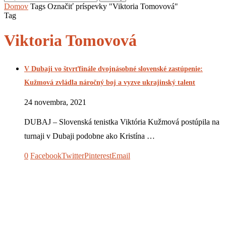
Domov
Tags
Označiť príspevky "Viktoria Tomovová"
Tag
Viktoria Tomovová
V Dubaji vo štvrťfinále dvojnásobné slovenské zastúpenie:
Kužmová zvládla náročný boj a vyzve ukrajinský talent
24 novembra, 2021
DUBAJ – Slovenská tenistka Viktória Kužmová postúpila na
turnaji v Dubaji podobne ako Kristína …
0
Facebook
Twitter
Pinterest
Email