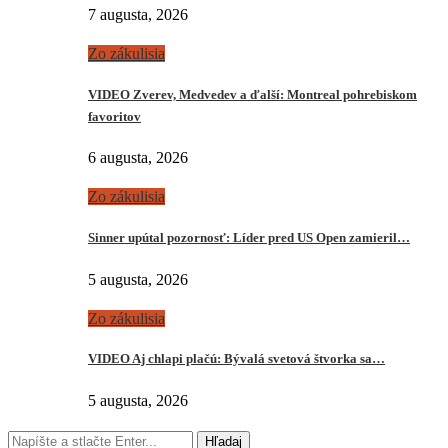
7 augusta, 2026
Zo zákulisia
VIDEO Zverev, Medvedev a ďalší: Montreal pohrebiskom
favoritov
6 augusta, 2026
Zo zákulisia
Sinner upútal pozornosť: Líder pred US Open zamieril…
5 augusta, 2026
Zo zákulisia
VIDEO Aj chlapi plačú: Bývalá svetová štvorka sa…
5 augusta, 2026
Hľadaj