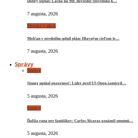
Dobrý signál: Lacko na ME doviedol Slovensko k…
7 augusta, 2026
Slováci v akcii
Molčan v predstihu splnil plán: Hlavným cieľom je…
7 augusta, 2026
Správy
Správy
Sinner upútal pozornosť: Líder pred US Open zamieril…
5 augusta, 2026
Správy
Ďalšia rana pre fanúšikov: Carlos Alcaraz oznámil smutnú…
5 augusta, 2026