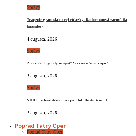
Správy
Trápenie grandslamovej víťazky: Raducanuová zarmútila
fanúšikov
4 augusta, 2026
Správy
Americké legendy sú späť! Serena a Venus opäť…
3 augusta, 2026
Správy
VIDEO Z kvalifikácie až po titul: Ruský triumf…
2 augusta, 2026
Poprad Tatry Open
Poprad Tatry Open