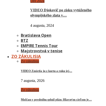
OH 2024
VIDEO Djokovič po zisku vytúženého
olympijského zlata v…
4 augusta, 2024
Bratislava Open
BTZ
EMPIRE Tennis Tour
Majstrovstvá v tenise
ZO ZÁKULISIA
Zo zákulisia
VIDEO Zmietla ju z kurtu a ruku jej…
7 augusta, 2026
Zo zákulisia
Molčan v predstihu splnil plán: Hlavným cieľom je…