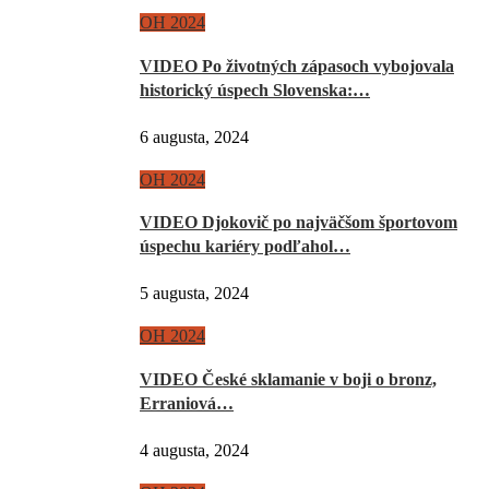
OH 2024
VIDEO Po životných zápasoch vybojovala
historický úspech Slovenska:…
6 augusta, 2024
OH 2024
VIDEO Djokovič po najväčšom športovom
úspechu kariéry podľahol…
5 augusta, 2024
OH 2024
VIDEO České sklamanie v boji o bronz,
Erraniová…
4 augusta, 2024