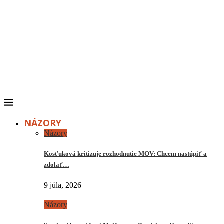
NÁZORY
Názory
Kosťuková kritizuje rozhodnutie MOV: Chcem nastúpiť a
zdolať…
9 júla, 2026
Názory