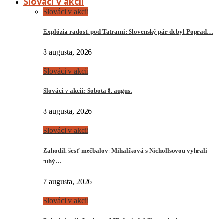
Slováci v akcii
Slováci v akcii
Explózia radosti pod Tatrami: Slovenský pár dobyl Poprad…
8 augusta, 2026
Slováci v akcii
Slováci v akcii: Sobota 8. august
8 augusta, 2026
Slováci v akcii
Zahodili šesť mečbalov: Mihalíková s Nichollsovou vyhrali
tuhý…
7 augusta, 2026
Slováci v akcii